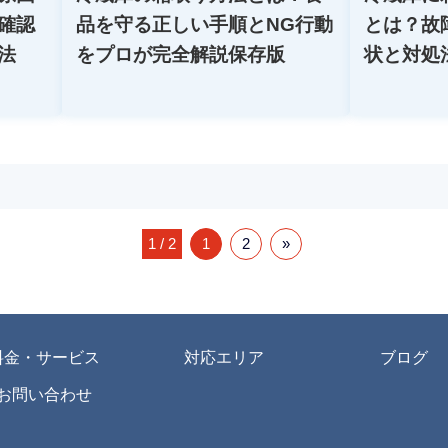
確認
品を守る正しい手順とNG行動
とは？故
法
をプロが完全解説保存版
状と対処
1 / 2
1
2
»
料金・サービス
対応エリア
ブログ
お問い合わせ