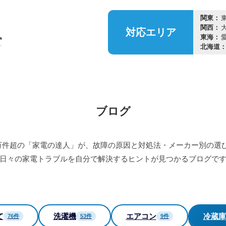
関東：
関西：
対応
エリア
東海：
北海道
ブログ
5万件超の「家電の達人」が、故障の原因と対処法・メーカー別の選
日々の家電トラブルを自分で解決するヒントが見つかるブログで
て
洗濯機
エアコン
冷蔵庫
76件
53件
9件