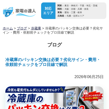
関東：
東京・神奈川・千葉・埼玉・茨城
対応
関西：
大阪・京都・兵庫・奈良
エリア
東海：
愛知・三重・岐阜
北海道：
札幌・近郊エリア
ホーム
>
ブログ
>
冷蔵庫
>
冷蔵庫のパッキン交換は必要？劣化サ
イン・費用・依頼前チェックをプロ目線で解説
ブログ
冷蔵庫のパッキン交換は必要？劣化サイン・費用・
依頼前チェックをプロ目線で解説
2026年06月25日