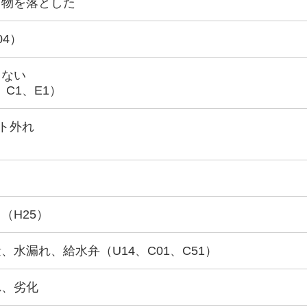
ら物を落とした
04）
きない
、C1、E1）
ト外れ
（H25）
水漏れ、給水弁（U14、C01、C51）
れ、劣化