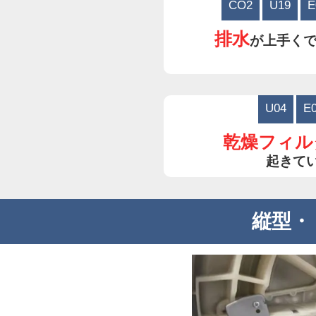
CO2
U19
E
排水
が上手く
U04
E
乾燥フィル
起きて
縦型・