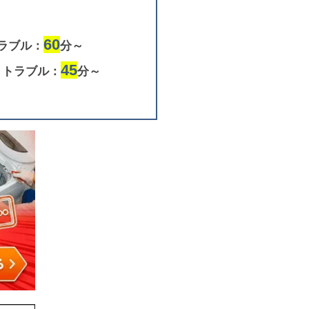
60
ラブル：
分～
45
りトラブル：
分～