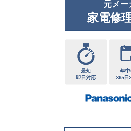
元メー
家電修
最短
年中
即日対応
365日