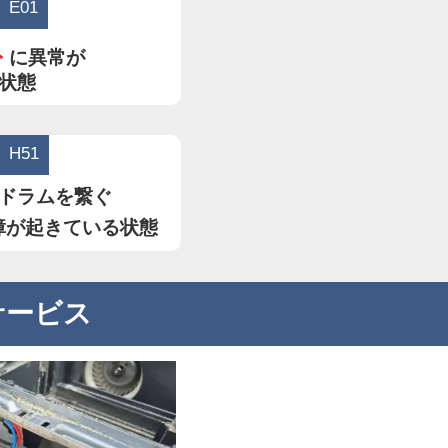
E01
ト
に異常が
状態
H51
ドラムを繋ぐ
障が起きている状態
サービス