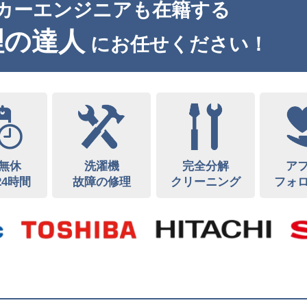
カーエンジニアも在籍する
理の達人
にお任せください！
無休
洗濯機
完全分解
ア
24時間
故障の修理
クリーニング
フォ