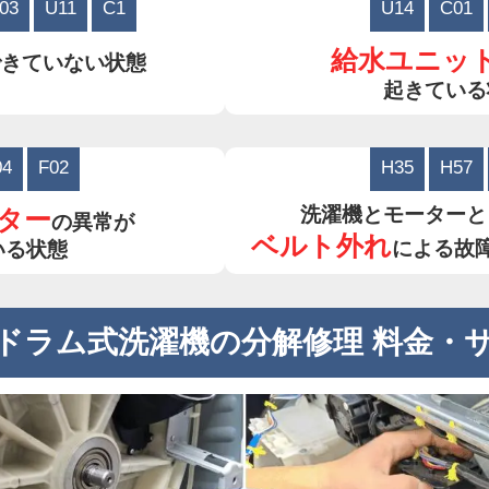
03
U11
C1
U14
C01
給水ユニッ
できていない状態
起きている
04
F02
H35
H57
洗濯機とモーターと
ター
の異常が
ベルト外れ
による故
いる状態
ドラム式洗濯機の分解修理 料金・