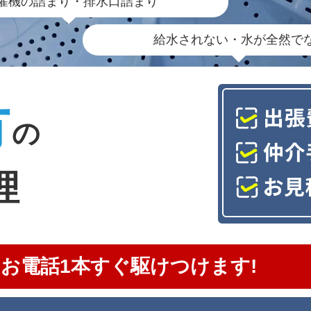
濯機の詰まり・排水口詰まり
給水されない・水が全然で
市
の
理
お電話1本すぐ駆けつけます!