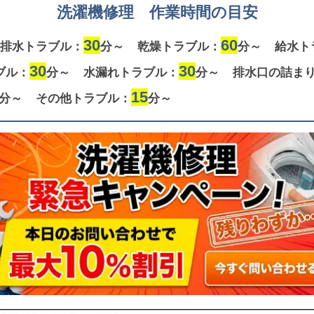
洗濯機修理 作業時間の目安
30
60
排水トラブル：
分～
乾燥トラブル：
分～
給水ト
30
30
ブル：
分～
水漏れトラブル：
分～
排水口の詰ま
15
分～
その他トラブル：
分～