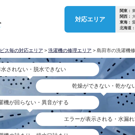
関東：
関西：
対応
エリア
東海：
北海道
ビス毎の対応エリア
>
洗濯機の修理エリア
> 島田市の洗濯機
排水されない・脱水できない
乾燥ができない・乾かな
濯機が回らない・異音がする
エラーが表示される・水漏れ