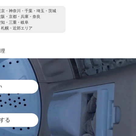
東京・神奈川・千葉・埼玉・茨城
大阪・京都・兵庫・奈良
愛知・三重・岐阜
：
札幌・近郊エリア
修理
い
する