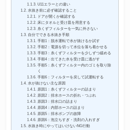
U11エラーとの違い
水抜き前に必ず確認すること
ドアが開くか確認する
床にタオルと受け皿を用意する
糸くずフィルターを一気に外さない
自分でできる水抜き手順
手順1：脱水運転で水が抜けるか試す
手順2：電源を切って水位を落ち着かせる
手順3：糸くずフィルターを少しずつ緩める
手順4：出てきた水を受け皿に逃がす
手順5：糸くずフィルター内のゴミを取り除
く
手順6：フィルターを戻して試運転する
水が抜けない主な原因
原因1：糸くずフィルターの詰まり
原因2：排水ホースの折れ・つぶれ
原因3：排水口の詰まり
原因4：内部ホースの詰まり
原因5：排水ポンプの故障
原因6：泡立ちすぎ・洗剤の入れすぎ
水抜き時にやってはいけないNG行動