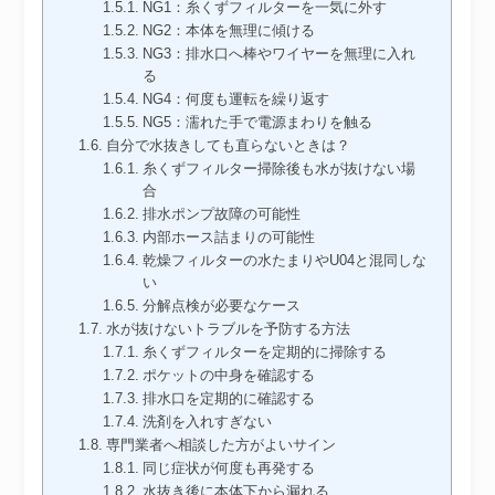
NG1：糸くずフィルターを一気に外す
NG2：本体を無理に傾ける
NG3：排水口へ棒やワイヤーを無理に入れ
る
NG4：何度も運転を繰り返す
NG5：濡れた手で電源まわりを触る
自分で水抜きしても直らないときは？
糸くずフィルター掃除後も水が抜けない場
合
排水ポンプ故障の可能性
内部ホース詰まりの可能性
乾燥フィルターの水たまりやU04と混同しな
い
分解点検が必要なケース
水が抜けないトラブルを予防する方法
糸くずフィルターを定期的に掃除する
ポケットの中身を確認する
排水口を定期的に確認する
洗剤を入れすぎない
専門業者へ相談した方がよいサイン
同じ症状が何度も再発する
水抜き後に本体下から漏れる