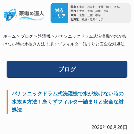
関東：
東京・神奈川・千葉・埼玉・茨城
対応
関西：
大阪・京都・兵庫・奈良
エリア
東海：
愛知・三重・岐阜
北海道：
札幌・近郊エリア
ホーム
>
ブログ
>
洗濯機
>
パナソニックドラム式洗濯機で水が抜
けない時の水抜き方法！糸くずフィルター詰まりと安全な対処法
ブログ
パナソニックドラム式洗濯機で水が抜けない時の
水抜き方法！糸くずフィルター詰まりと安全な対
処法
2026年06月26日