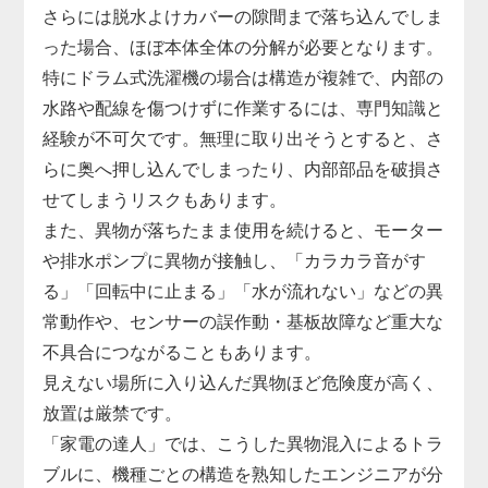
さらには脱水よけカバーの隙間まで落ち込んでしま
った場合、ほぼ本体全体の分解が必要となります。
特にドラム式洗濯機の場合は構造が複雑で、内部の
水路や配線を傷つけずに作業するには、専門知識と
経験が不可欠です。無理に取り出そうとすると、さ
らに奥へ押し込んでしまったり、内部部品を破損さ
せてしまうリスクもあります。
また、異物が落ちたまま使用を続けると、モーター
や排水ポンプに異物が接触し、「カラカラ音がす
る」「回転中に止まる」「水が流れない」などの異
常動作や、センサーの誤作動・基板故障など重大な
不具合につながることもあります。
見えない場所に入り込んだ異物ほど危険度が高く、
放置は厳禁です。
「家電の達人」では、こうした異物混入によるトラ
ブルに、機種ごとの構造を熟知したエンジニアが分