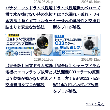
2026.06.26up
2026.06.19up
パナソニックドラム式洗濯
ドラム式洗濯機のベローズ
機で水が抜けない時の水抜
とは？水漏れ・破れ・ワイ
き方法！糸くずフィルター
ヤー外れの危険性と交換判
詰まりと安全な対処法
断をプロが解説
2026.06.15up
2026.06.12up
【完全版】日立ドラム式洗
【完全版】シャープドラム
濯機のエコフラップ故障と
式洗濯機C33エラーの原因
は？乾燥が効かない原因と
と直し方！ES-W113・ES-
交換費用をプロが解説
W114のドレンポンプ故障
をプロが解説
すべて見る