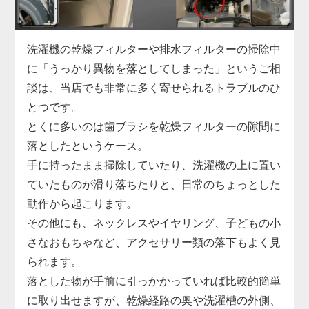
「家電の達人」では、こうした水漏れに対して洗濯
機を分解しての内部点検を実施し、漏れの原因箇所
を正確に特定。
洗濯機の乾燥フィルターや排水フィルターの掃除中
部品の交換から再接続、シーリングの補修まで迅速
に「うっかり異物を落としてしまった」というご相
に対応します。
談は、当店でも非常に多く寄せられるトラブルのひ
縦型・ドラム式問わず、各メーカーの機種に対応し
とつです。
ており、最短即日での訪問も可能です。
とくに多いのは歯ブラシを乾燥フィルターの隙間に
小さな水漏れでも早めの対処が肝心。
落としたというケース。
気になる症状があれば、まずはお気軽にご相談くだ
手に持ったまま掃除していたり、洗濯機の上に置い
さい。
ていたものが滑り落ちたりと、日常のちょっとした
動作から起こります。
その他にも、ネックレスやイヤリング、子どもの小
さなおもちゃなど、アクセサリー類の落下もよく見
られます。
落とした物が手前に引っかかっていれば比較的簡単
に取り出せますが、乾燥経路の奥や洗濯槽の外側、