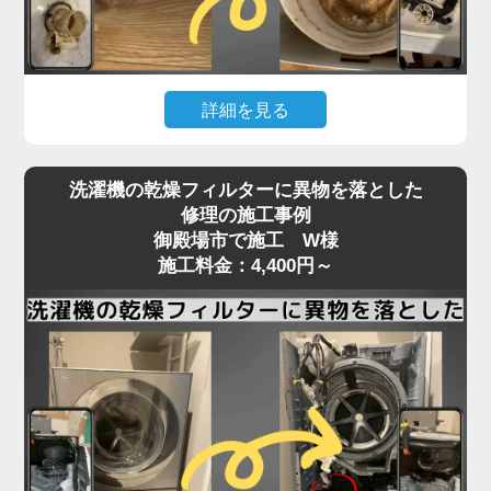
いることが多く、こうしたトラブルは分解しないと
確認・清掃ができません。
「家電の達人」では、洗濯機の脱水受けカバーや排
詳細を見る
水口周辺の分解清掃を行い、排水経路をスムーズに
保ちます。
洗濯機の下が濡れている、水たまりができているな
詰まりがひどい場合は、床下の排水管の点検・洗浄
洗濯機の乾燥フィルターに異物を落とした
どの「水漏れ」は、放置すると床材の腐食や階下へ
にも対応可能。市販洗剤では解決できない深部の汚
修理の施工事例
の漏水被害にもつながる深刻なトラブルです。
御殿場市で施工 W様
れも、プロの技術でしっかり取り除きます。
原因はさまざまで、排水ホースの破損や接続不良、
施工料金：4,400円～
排水の流れが悪い、エラーが頻発するなどの症状が
給水ホースのパッキン劣化、防水パンからの溢れ、
あれば、お早めにご相談ください。
洗濯槽内部のひび割れやゴムパッキンの劣化、さら
には排水弁や給水バルブの不具合など、目視では特
定しづらいケースが多くあります。
特に、ホースや継ぎ目部分の劣化は経年劣化による
もので、設置から5〜10年が経過した機種ではよく
見られる症状です。