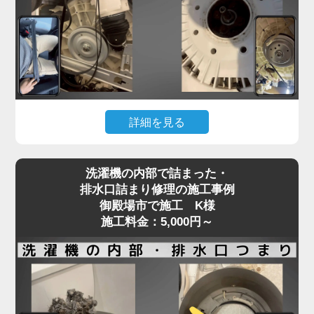
フラム部品の不良などが原因で、水の流れが制限さ
れてしまいます。
「家電の達人」では、こうした給水トラブルに対し
て、分解点検による給水弁の動作確認と部品交換を
行い、正常な給水機能を回復させます。
機種や年式に応じた適切な部品を使用し、交換では
詳細を見る
なく清掃・調整で済むケースにも柔軟に対応。
給水不良を放置するとエラー表示や洗濯の中断につ
洗濯機が回らない、またはガラガラ・ギュルギュル
ながり、家事全体がストップしてしまいます。水が
洗濯機の内部で詰まった・
といった異音がする場合、Vベルトの劣化や緩み、
出ない・出方が弱いなどの違和感を感じたら、早め
排水口詰まり修理の施工事例
モーターの不具合が原因であることが多く見られま
御殿場市で施工 K様
にプロの点検をご依頼ください。
す。
施工料金：5,000円～
特に、洗濯物を一度に詰め込みすぎる使い方を繰り
返すと、ベルトやモーターに過剰な負荷がかかり、
新しい洗濯機であっても故障リスクが高まります。
ベルトの損傷は徐々に症状が現れることもあり、
「音はするけど回らない」「動きが不安定」といっ