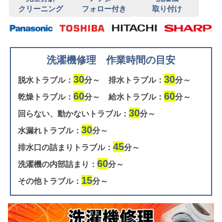
クリーニング
フォロー付き
取り付け
洗濯機修理 作業時間の目安
30
30
脱水トラブル：
分～
排水トラブル：
分～
60
60
乾燥トラブル：
分～
給水トラブル：
分～
30
回らない、動かないトラブル：
分～
30
水漏れトラブル：
分～
45
排水口の詰まりトラブル：
分～
60
洗濯機の内部詰まり：
分～
15
その他トラブル：
分～