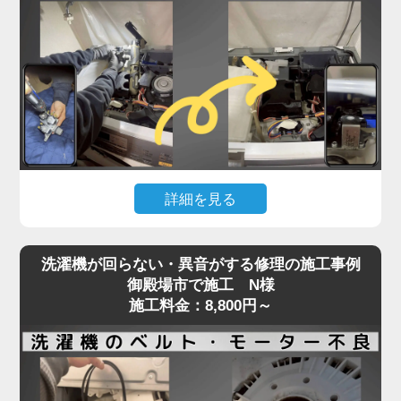
詰まっている可能性が高く、自力での対応が難しい
状態です。
実際の現場では、数年分のホコリや繊維クズが乾燥
経路を完全に塞ぎ、熱風が循環できず乾燥が不完全
になるケースが多数見られます。
そのまま放置すると、ヒートポンプの故障や基板へ
の負担にもつながり、最悪の場合高額修理や買い替
えの原因にもなります。「家電の達人」では、ドラ
詳細を見る
ム式洗濯機の乾燥不良トラブルに対し、分解による
乾燥経路の徹底洗浄と、ヒートポンプ周辺のクリー
洗濯機が水を吸い上げない、または水がチョロチョ
ニングを実施。
洗濯機が回らない・異音がする修理の施工事例
ロしか出ないといった症状は、「蛇口は開いている
最短即日対応で、内部の詰まりを根本から取り除
御殿場市で施工 N様
のに洗濯が始まらない」状態として、多くのお客様
施工料金：8,800円～
き、乾燥力をしっかり回復させます。
からご相談をいただくトラブルのひとつです。
乾かないと感じたら、お早めにプロの手での点検・
この原因の多くは、洗濯機内部の給水弁（電磁弁）
洗浄をご検討ください。
に異常があることがほとんど。
経年劣化や水垢・異物による詰まり、内部のダイヤ