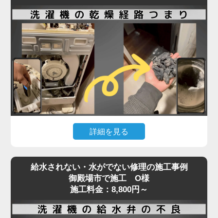
洗濯機内部のホースやポンプ部分に詰まりが起きて
いる可能性が高く、分解作業が必要となる専門的な
修理が求められます。実際の現場では、ホコリ・洗
剤カス・髪の毛などが固まり、水の流れを完全に塞
いでいることも。
排水エラーや脱水中の停止などの症状が出た場合、
無理に使用を続けるとモーターや基板の故障につな
がり、修理費用が高額になるリスクもあります。
「家電の達人」では、こうした内部詰まりの除去や
詳細を見る
排水系統の点検・修理を最短即日で対応可能。
経験豊富なプロの技術者が、機種や年式を問わず確
ドラム式洗濯機で「乾かない」「乾燥機能が弱い」
実に原因を特定し、適切な処置を行います。
給水されない・水がでない修理の施工事例
といった症状が出た場合、原因の多くは乾燥経路の
排水・脱水のトラブルは、ぜひお早めにご相談くだ
御殿場市で施工 O様
奥に溜まったホコリや汚れです。
施工料金：8,800円～
さい。
フィルターを掃除しても改善しないときは、手の届
かない乾燥ダクト内部やヒートポンプ周辺に汚れが