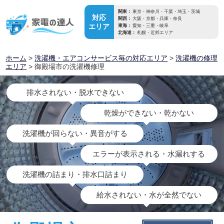
関東：
東京・神奈川・千葉・埼玉・茨城
対応
関西：
大阪・京都・兵庫・奈良
エリア
東海：
愛知・三重・岐阜
北海道：
札幌・近郊エリア
ホーム
>
洗濯機・エアコンサービス毎の対応エリア
>
洗濯機の修理
エリア
> 御殿場市の洗濯機修理
排水されない・脱水できない
乾燥ができない・乾かない
洗濯機が回らない・異音がする
エラーが表示される・水漏れする
洗濯機の詰まり・排水口詰まり
給水されない・水が全然でない