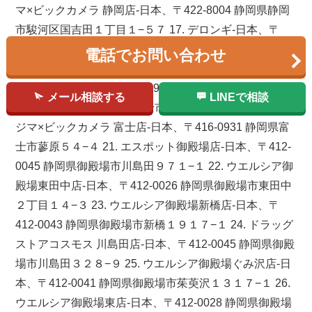
マ×ビックカメラ 静岡店-日本、〒422-8004 静岡県静岡
市駿河区国吉田１丁目１−５７ 17. デロンギ-日本、〒
412-0023 静岡県御殿場市深沢１３１２ ウエストゾーン
電話でお問い合わせ
18. Panasonic shop 田村電気店-日本、〒412-0035 静岡
県御殿場市中山８８４−５ 19. 日立のお店 コチデン-日
メール相談する
LINEで相談
本、〒410-1118 静岡県裾野市佐野１０００−１４ 20. コ
ジマ×ビックカメラ 富士店-日本、〒416-0931 静岡県富
士市蓼原５４−４ 21. エスポット御殿場店-日本、〒412-
0045 静岡県御殿場市川島田９７１−１ 22. ウエルシア御
殿場東田中店-日本、〒412-0026 静岡県御殿場市東田中
２丁目１４−３ 23. ウエルシア御殿場新橋店-日本、〒
412-0043 静岡県御殿場市新橋１９１７−１ 24. ドラッグ
ストアコスモス 川島田店-日本、〒412-0045 静岡県御殿
場市川島田３２８−９ 25. ウエルシア御殿場ぐみ沢店-日
本、〒412-0041 静岡県御殿場市茱萸沢１３１７−１ 26.
ウエルシア御殿場東店-日本、〒412-0028 静岡県御殿場