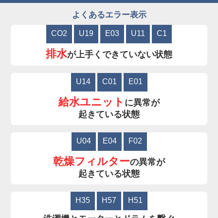
よくあるエラー表示
CO2
U19
E03
U11
C1
排水
が上手くできていない状態
U14
C01
E01
給水ユニット
に異常が
起きている状態
U04
E04
F02
乾燥フィルター
の異常が
起きている状態
H35
H57
H51