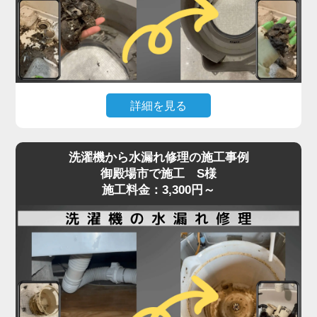
た症状でご相談いただくケースも増えています。
「家電の達人」では、こうしたトラブルに対して、
ベルトの張りや摩耗状態、モーターの動作チェック
を含めた点検を行い、必要に応じて交換・調整を実
施。
詳細を見る
特に縦型・ドラム式で構造が異なるため、経験豊富
なプロの手による的確な判断と施工が重要です。異
洗濯機の排水が遅い、流れない、エラーが出るとい
音や回転不良は初期段階での対応が肝心。
洗濯機から水漏れ修理の施工事例
った症状は、内部や排水口の詰まりが原因で発生す
御殿場市で施工 S様
放置すればさらなる部品破損にもつながるため、気
ることがよくあります。
施工料金：3,300円～
になる症状があればお早めにご相談ください。
特に多いのが、洗濯槽の奥にある「脱水受けカバ
ー」に汚れが蓄積し、排水の流れを妨げているケー
スです。
このカバーにはホコリや髪の毛、洗剤カスが溜まり
やすく、目詰まりすると排水エラーや脱水不良を引
き起こします。
また、排水ホースやトラップ内にも異物が詰まって