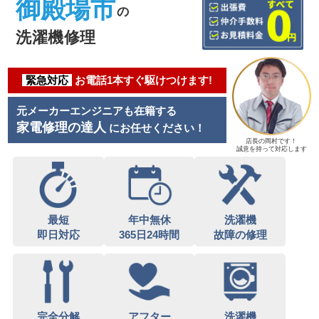
御殿場市
の
洗濯機修理
緊急対応
お電話1本すぐ駆けつけます!
元メーカーエンジニアも在籍する
家電修理の達人
にお任せください！
店長の岡村です！
誠意を持って対応します
最短
年中無休
洗濯機
即日対応
365日24時間
故障の修理
完全分解
アフター
洗濯機