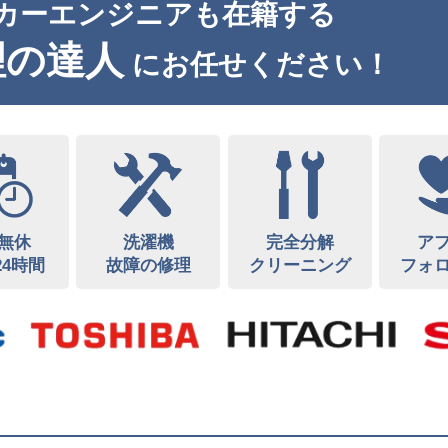
カーエンジニアも在籍する
理の達人
にお任せください！
無休
洗濯機
完全分解
ア
24時間
故障の修理
クリーニング
フォ