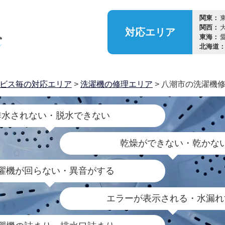
関東：
関西：
対応
エリア
東海：
北海道
ビス毎の対応エリア
>
洗濯機の修理エリア
> 八潮市の洗濯機
排水されない・脱水できない
乾燥ができない・乾かな
濯機が回らない・異音がする
エラーが表示される・水漏れ