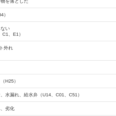
ら物を落とした
04）
きない
、C1、E1）
ト外れ
（H25）
水漏れ、給水弁（U14、C01、C51）
れ、劣化