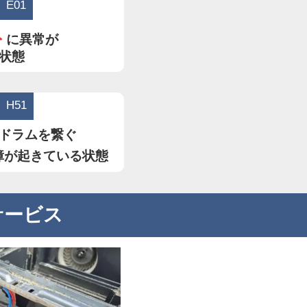
E01
ト
に異常が
状態
H51
ドラムを繋ぐ
障が起きている状態
サービス