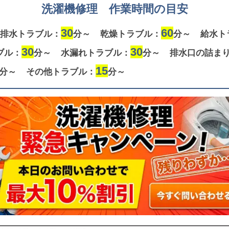
洗濯機修理 作業時間の目安
30
60
排水トラブル：
分～
乾燥トラブル：
分～
給水ト
30
30
ブル：
分～
水漏れトラブル：
分～
排水口の詰ま
15
分～
その他トラブル：
分～