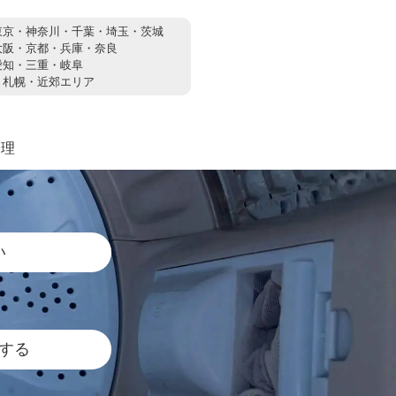
東京・神奈川・千葉・埼玉・茨城
大阪・京都・兵庫・奈良
愛知・三重・岐阜
：
札幌・近郊エリア
修理
い
する