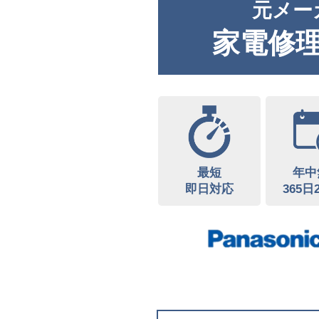
元メー
家電修
最短
年中
即日対応
365日