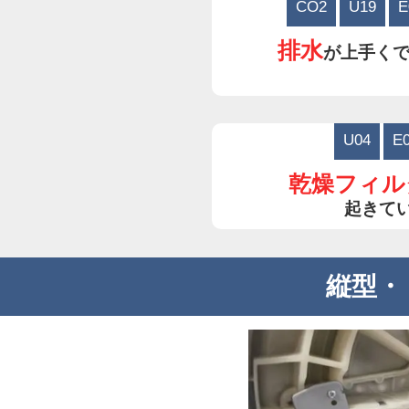
CO2
U19
E
排水
が上手く
U04
E
乾燥フィル
起きて
縦型・