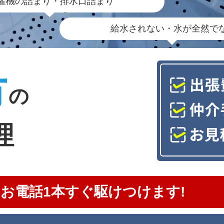
濯機の詰まり・排水口詰まり
給水されない・水が全然で
市
の
理
お電話1本すぐ駆けつけます!