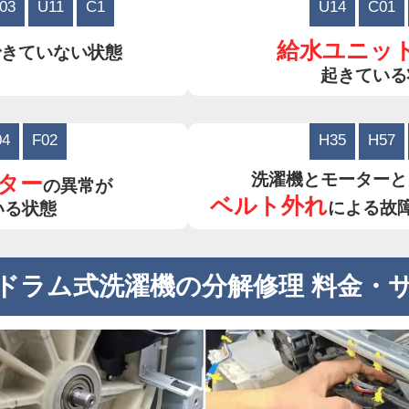
03
U11
C1
U14
C01
給水ユニッ
できていない状態
起きている
04
F02
H35
H57
洗濯機とモーターと
ター
の異常が
ベルト外れ
による故
いる状態
ドラム式洗濯機の分解修理 料金・