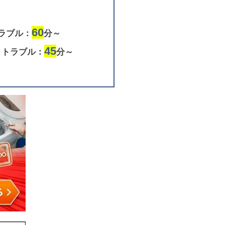
60
ラブル：
分～
45
りトラブル：
分～