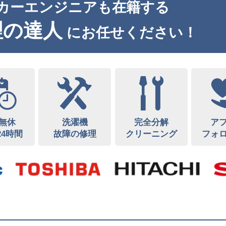
カーエンジニアも在籍する
理の達人
にお任せください！
無休
洗濯機
完全分解
ア
24時間
故障の修理
クリーニング
フォ