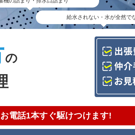
濯機の詰まり・排水口詰まり
給水されない・水が全然で
市
の
理
お電話1本すぐ駆けつけます!