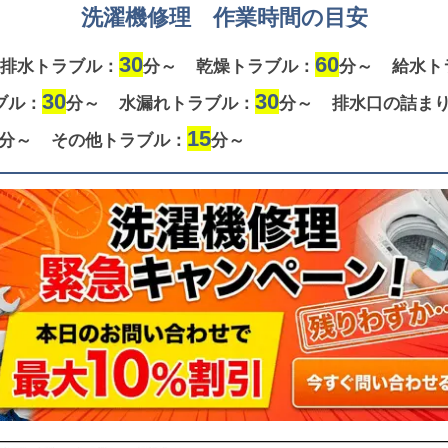
洗濯機修理 作業時間の目安
30
60
排水トラブル：
分～
乾燥トラブル：
分～
給水ト
30
30
ブル：
分～
水漏れトラブル：
分～
排水口の詰ま
15
分～
その他トラブル：
分～