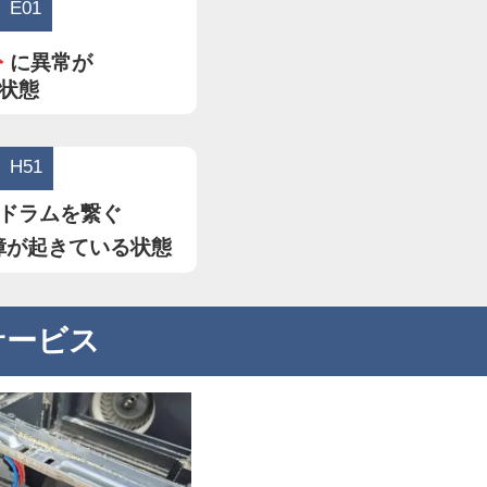
E01
ト
に異常が
状態
H51
ドラムを繋ぐ
障が起きている状態
サービス