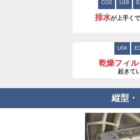
CO2
U19
E
排水
が上手く
U04
E
乾燥フィル
起きて
縦型・