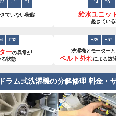
03
U11
C1
U14
C01
給水ユニッ
できていない状態
起きている
04
F02
H35
H57
洗濯機とモーターと
ター
の異常が
ベルト外れ
による故
いる状態
ドラム式洗濯機の分解修理 料金・