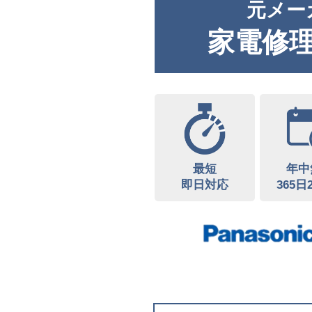
元メー
家電修
最短
年中
即日対応
365日