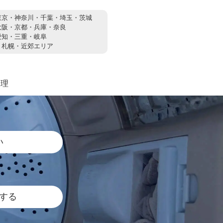
東京・神奈川・千葉・埼玉・茨城
大阪・京都・兵庫・奈良
愛知・三重・岐阜
：
札幌・近郊エリア
修理
い
する