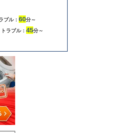
60
ラブル：
分～
45
りトラブル：
分～