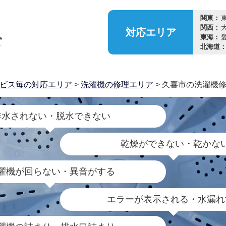
関東：
関西：
対応
エリア
東海：
北海道
ビス毎の対応エリア
>
洗濯機の修理エリア
> 久喜市の洗濯機
排水されない・脱水できない
乾燥ができない・乾かな
濯機が回らない・異音がする
エラーが表示される・水漏れ