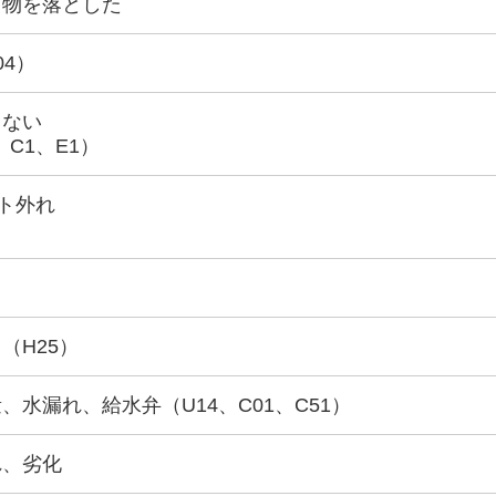
ら物を落とした
04）
きない
、C1、E1）
ト外れ
（H25）
水漏れ、給水弁（U14、C01、C51）
れ、劣化