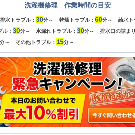
洗濯機修理 作業時間の目安
30
60
排水トラブル：
分～
乾燥トラブル：
分～
給水ト
30
30
ブル：
分～
水漏れトラブル：
分～
排水口の詰ま
15
分～
その他トラブル：
分～