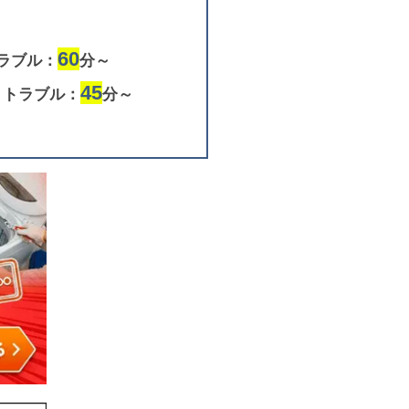
60
ラブル：
分～
45
りトラブル：
分～