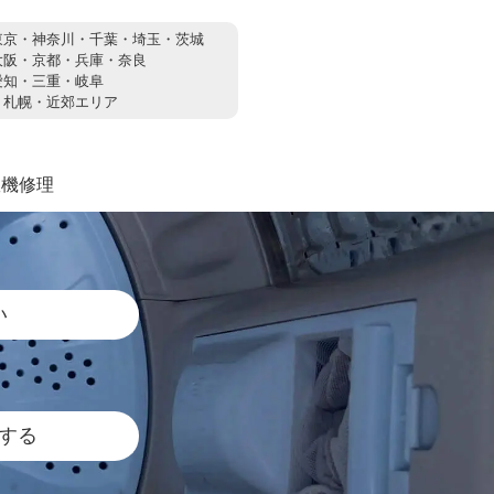
東京・神奈川・千葉・埼玉・茨城
大阪・京都・兵庫・奈良
愛知・三重・岐阜
：
札幌・近郊エリア
濯機修理
い
する