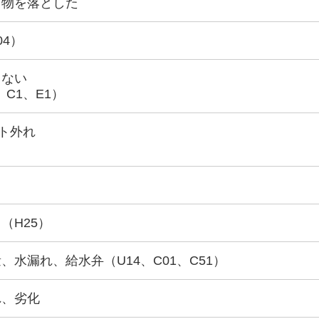
ら物を落とした
04）
きない
、C1、E1）
ト外れ
（H25）
水漏れ、給水弁（U14、C01、C51）
れ、劣化