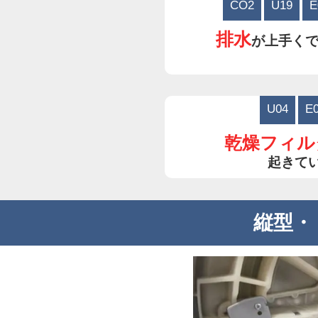
CO2
U19
E
排水
が上手く
U04
E
乾燥フィル
起きて
縦型・