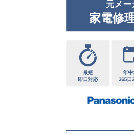
元メー
家電修
最短
年中
即日対応
365日