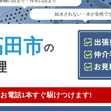
濯機の詰まり・排水口詰まり
給水されない・水が全然で
高田市
の
理
お電話1本すぐ駆けつけます!