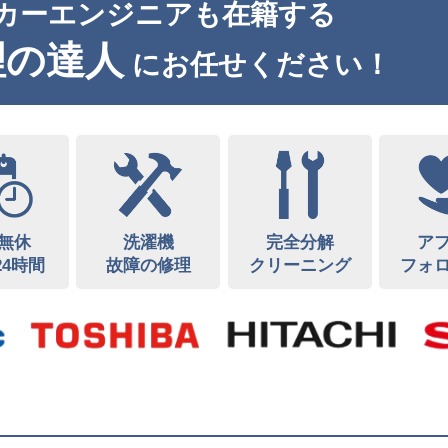
カーエンジニアも在籍する
理の達人
にお任せください！
無休
洗濯機
完全分解
ア
24時間
故障の修理
クリーニング
フォ