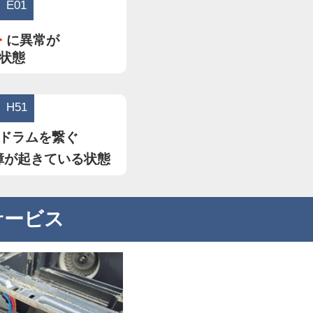
E01
ト
に異常が
状態
H51
ドラムを繋ぐ
障が起きている状態
サービス