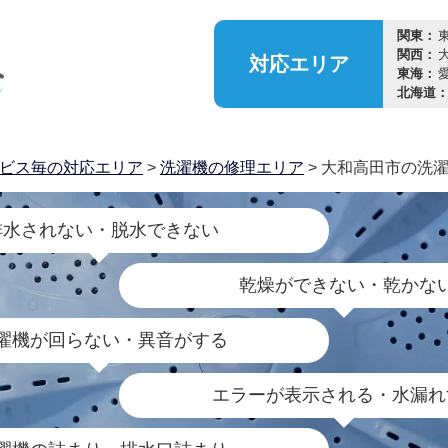
関東：
関西：
対応
エリア
東海：
北海道
ビス毎の対応エリア
>
洗濯機の修理エリア
> 大和高田市の洗
排水されない・脱水できない
乾燥ができない・乾かな
濯機が回らない・異音がする
エラーが表示される・水漏れ