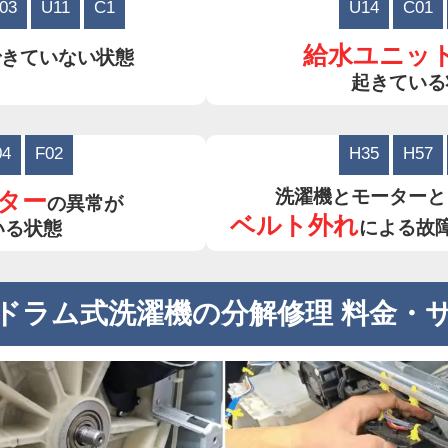
03
U11
C1
U14
C01
給水ユニッ
できていない状態
起きている
04
F02
H35
H57
洗濯機とモーターと
ター
の異常が
ベルト外れ
による故
いる状態
ドラム式洗濯機の分解修理 料金・