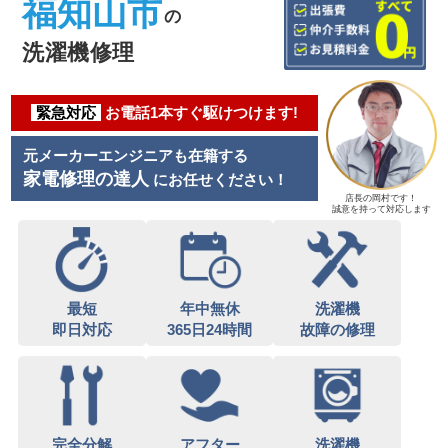
福知山市
の
洗濯機修理
緊急対応
お電話1本すぐ駆けつけます!
元メーカーエンジニアも在籍する
家電修理の達人
にお任せください！
店長の岡村です！
誠意を持って対応します
最短
年中無休
洗濯機
即日対応
365日24時間
故障の修理
完全分解
アフター
洗濯機