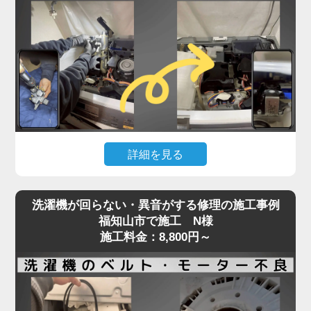
詰まっている可能性が高く、自力での対応が難しい
状態です。
実際の現場では、数年分のホコリや繊維クズが乾燥
経路を完全に塞ぎ、熱風が循環できず乾燥が不完全
になるケースが多数見られます。
そのまま放置すると、ヒートポンプの故障や基板へ
の負担にもつながり、最悪の場合高額修理や買い替
えの原因にもなります。「家電の達人」では、ドラ
詳細を見る
ム式洗濯機の乾燥不良トラブルに対し、分解による
乾燥経路の徹底洗浄と、ヒートポンプ周辺のクリー
洗濯機が水を吸い上げない、または水がチョロチョ
ニングを実施。
洗濯機が回らない・異音がする修理の施工事例
ロしか出ないといった症状は、「蛇口は開いている
最短即日対応で、内部の詰まりを根本から取り除
福知山市で施工 N様
のに洗濯が始まらない」状態として、多くのお客様
施工料金：8,800円～
き、乾燥力をしっかり回復させます。
からご相談をいただくトラブルのひとつです。
乾かないと感じたら、お早めにプロの手での点検・
この原因の多くは、洗濯機内部の給水弁（電磁弁）
洗浄をご検討ください。
に異常があることがほとんど。
経年劣化や水垢・異物による詰まり、内部のダイヤ