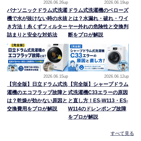
2026.06.26up
2026.06.19up
パナソニックドラム式洗濯
ドラム式洗濯機のベローズ
機で水が抜けない時の水抜
とは？水漏れ・破れ・ワイ
き方法！糸くずフィルター
ヤー外れの危険性と交換判
詰まりと安全な対処法
断をプロが解説
2026.06.15up
2026.06.12up
【完全版】日立ドラム式洗
【完全版】シャープドラム
濯機のエコフラップ故障と
式洗濯機C33エラーの原因
は？乾燥が効かない原因と
と直し方！ES-W113・ES-
交換費用をプロが解説
W114のドレンポンプ故障
をプロが解説
すべて見る