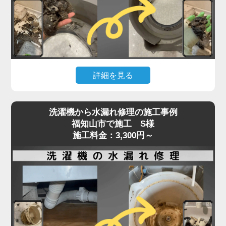
た症状でご相談いただくケースも増えています。
「家電の達人」では、こうしたトラブルに対して、
ベルトの張りや摩耗状態、モーターの動作チェック
を含めた点検を行い、必要に応じて交換・調整を実
施。
詳細を見る
特に縦型・ドラム式で構造が異なるため、経験豊富
なプロの手による的確な判断と施工が重要です。異
洗濯機の排水が遅い、流れない、エラーが出るとい
音や回転不良は初期段階での対応が肝心。
洗濯機から水漏れ修理の施工事例
った症状は、内部や排水口の詰まりが原因で発生す
福知山市で施工 S様
放置すればさらなる部品破損にもつながるため、気
ることがよくあります。
施工料金：3,300円～
になる症状があればお早めにご相談ください。
特に多いのが、洗濯槽の奥にある「脱水受けカバ
ー」に汚れが蓄積し、排水の流れを妨げているケー
スです。
このカバーにはホコリや髪の毛、洗剤カスが溜まり
やすく、目詰まりすると排水エラーや脱水不良を引
き起こします。
また、排水ホースやトラップ内にも異物が詰まって