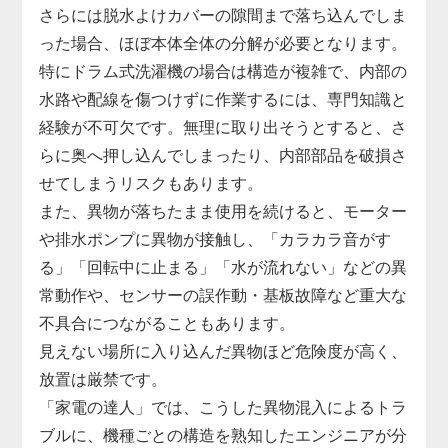
さらには脱水よけカバーの隙間まで落ち込んでしま
った場合、ほぼ本体全体の分解が必要となります。
特にドラム式洗濯機の場合は構造が複雑で、内部の
水路や配線を傷つけずに作業するには、専門知識と
経験が不可欠です。無理に取り出そうとすると、さ
らに奥へ押し込んでしまったり、内部部品を破損さ
せてしまうリスクもあります。
また、異物が落ちたまま使用を続けると、モーター
や排水ポンプに異物が接触し、「カラカラ音がす
る」「回転中に止まる」「水が流れない」などの異
常動作や、センサーの誤作動・基板故障など重大な
不具合につながることもあります。
見えない場所に入り込んだ異物ほど危険度が高く、
放置は厳禁です。
「家電の達人」では、こうした異物混入によるトラ
ブルに、機種ごとの構造を熟知したエンジニアが分