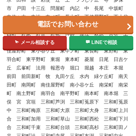
市 戸田 十三丘 問屋町 内記 中 長尾 中坂町
中佐々木 中地 中ノ町 長山町 西佳屋野町 西小谷
電話でお問い合わせ
ケ丘 西中ノ町 西長町 西羽合 西平野町 西本町
西町 野家 野笹 野花 拝師 波江 萩原 筈巻 土
メール相談する
LINEで相談
師 土師(新町) 土師(宮町) 畑中 半田 東岡町 東
佳屋野町 東小谷ケ丘 東中ノ町 東長町 東野町 東
羽合町 東平野町 東堀 東本町 菱屋 日尾 日吉ケ
丘 広峯町 法用 報恩寺 堀口 堀越 本庄 本堀
前田 前田新町 牧 丸田ケ丘 水内 緑ケ丘町 南天
田町 南岡町 南佳屋野町 南小谷ケ丘 南栄町 南栄
町 南土野町 南羽合 南平野町 南本町 南本堀 三
俣 宮 宮垣 三和町芦渕 三和町菟原下 三和町菟原
中 三和町梅原 三和町大原 三和町大身 三和町上川
合 三和町加用 三和町草山 三和町西松 三和町下川
合 三和町千束 三和町台頭 三和町高杉 三和町田ノ
谷 三和町辻 三和町寺尾 三和町友渕 三和町中出