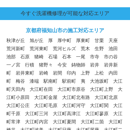
今すぐ洗濯機修理が可能な対応エリア
京都府
福知山市の施工対応エリア
秋津が丘 旭が丘 厚 厚中町 厚東町 甘栗 天座
荒河新町 荒河東町 荒河ヒルズ 荒木 生野 池田
池部 石原 猪崎 石場 石本 一尾 市寺 市の谷
一ノ宮 行積 猪野々 今安 鋳物師 岩井 岩井新
町 岩井東町 岩崎 岩間 印内 上野 上松 内田
町 梅谷 漆端 駅南町 駅前町 夷 大池坂町 大江
町天田内 大江町在田 大江町市原谷 大江町上野 大
江町小原田 大江町金屋 大江町北有路 大江町北原
大江町公庄 大江町毛原 大江町河守 大江町関 大江
町千原 大江町三河 大江町高津江 大江町蓼原 大江
町常津 大江町内宮 大江町夏間 大江町二箇 大江町
橋谷 大江町波美 大江町日藤 大江町尾藤 大江町二