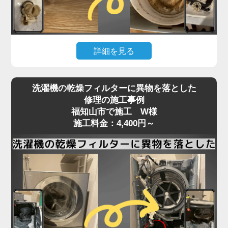
いることが多く、こうしたトラブルは分解しないと
確認・清掃ができません。
「家電の達人」では、洗濯機の脱水受けカバーや排
詳細を見る
水口周辺の分解清掃を行い、排水経路をスムーズに
保ちます。
洗濯機の下が濡れている、水たまりができているな
詰まりがひどい場合は、床下の排水管の点検・洗浄
洗濯機の乾燥フィルターに異物を落とした
どの「水漏れ」は、放置すると床材の腐食や階下へ
にも対応可能。市販洗剤では解決できない深部の汚
修理の施工事例
の漏水被害にもつながる深刻なトラブルです。
福知山市で施工 W様
れも、プロの技術でしっかり取り除きます。
原因はさまざまで、排水ホースの破損や接続不良、
施工料金：4,400円～
排水の流れが悪い、エラーが頻発するなどの症状が
給水ホースのパッキン劣化、防水パンからの溢れ、
あれば、お早めにご相談ください。
洗濯槽内部のひび割れやゴムパッキンの劣化、さら
には排水弁や給水バルブの不具合など、目視では特
定しづらいケースが多くあります。
特に、ホースや継ぎ目部分の劣化は経年劣化による
もので、設置から5〜10年が経過した機種ではよく
見られる症状です。