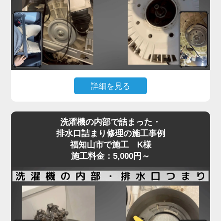
フラム部品の不良などが原因で、水の流れが制限さ
れてしまいます。
「家電の達人」では、こうした給水トラブルに対し
て、分解点検による給水弁の動作確認と部品交換を
行い、正常な給水機能を回復させます。
機種や年式に応じた適切な部品を使用し、交換では
詳細を見る
なく清掃・調整で済むケースにも柔軟に対応。
給水不良を放置するとエラー表示や洗濯の中断につ
洗濯機が回らない、またはガラガラ・ギュルギュル
ながり、家事全体がストップしてしまいます。水が
洗濯機の内部で詰まった・
といった異音がする場合、Vベルトの劣化や緩み、
出ない・出方が弱いなどの違和感を感じたら、早め
排水口詰まり修理の施工事例
モーターの不具合が原因であることが多く見られま
福知山市で施工 K様
にプロの点検をご依頼ください。
す。
施工料金：5,000円～
特に、洗濯物を一度に詰め込みすぎる使い方を繰り
返すと、ベルトやモーターに過剰な負荷がかかり、
新しい洗濯機であっても故障リスクが高まります。
ベルトの損傷は徐々に症状が現れることもあり、
「音はするけど回らない」「動きが不安定」といっ