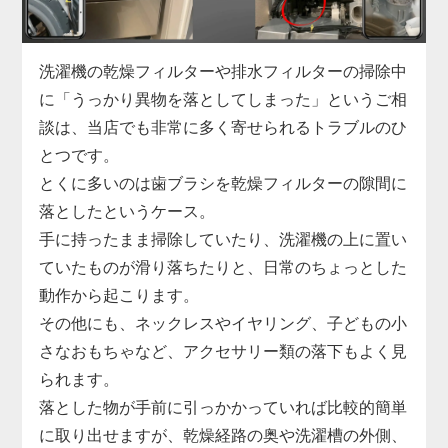
「家電の達人」では、こうした水漏れに対して洗濯
機を分解しての内部点検を実施し、漏れの原因箇所
を正確に特定。
洗濯機の乾燥フィルターや排水フィルターの掃除中
部品の交換から再接続、シーリングの補修まで迅速
に「うっかり異物を落としてしまった」というご相
に対応します。
談は、当店でも非常に多く寄せられるトラブルのひ
縦型・ドラム式問わず、各メーカーの機種に対応し
とつです。
ており、最短即日での訪問も可能です。
とくに多いのは歯ブラシを乾燥フィルターの隙間に
小さな水漏れでも早めの対処が肝心。
落としたというケース。
気になる症状があれば、まずはお気軽にご相談くだ
手に持ったまま掃除していたり、洗濯機の上に置い
さい。
ていたものが滑り落ちたりと、日常のちょっとした
動作から起こります。
その他にも、ネックレスやイヤリング、子どもの小
さなおもちゃなど、アクセサリー類の落下もよく見
られます。
落とした物が手前に引っかかっていれば比較的簡単
に取り出せますが、乾燥経路の奥や洗濯槽の外側、