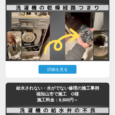
洗濯機内部のホースやポンプ部分に詰まりが起きて
いる可能性が高く、分解作業が必要となる専門的な
修理が求められます。実際の現場では、ホコリ・洗
剤カス・髪の毛などが固まり、水の流れを完全に塞
いでいることも。
排水エラーや脱水中の停止などの症状が出た場合、
無理に使用を続けるとモーターや基板の故障につな
がり、修理費用が高額になるリスクもあります。
「家電の達人」では、こうした内部詰まりの除去や
詳細を見る
排水系統の点検・修理を最短即日で対応可能。
経験豊富なプロの技術者が、機種や年式を問わず確
ドラム式洗濯機で「乾かない」「乾燥機能が弱い」
実に原因を特定し、適切な処置を行います。
給水されない・水がでない修理の施工事例
といった症状が出た場合、原因の多くは乾燥経路の
排水・脱水のトラブルは、ぜひお早めにご相談くだ
福知山市で施工 O様
奥に溜まったホコリや汚れです。
施工料金：8,800円～
さい。
フィルターを掃除しても改善しないときは、手の届
かない乾燥ダクト内部やヒートポンプ周辺に汚れが