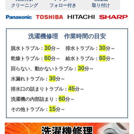
クリーニング
フォロー付き
取り付け
洗濯機修理 作業時間の目安
30
30
脱水トラブル：
分～
排水トラブル：
分～
60
60
乾燥トラブル：
分～
給水トラブル：
分～
30
回らない、動かないトラブル：
分～
30
水漏れトラブル：
分～
45
排水口の詰まりトラブル：
分～
60
洗濯機の内部詰まり：
分～
15
その他トラブル：
分～