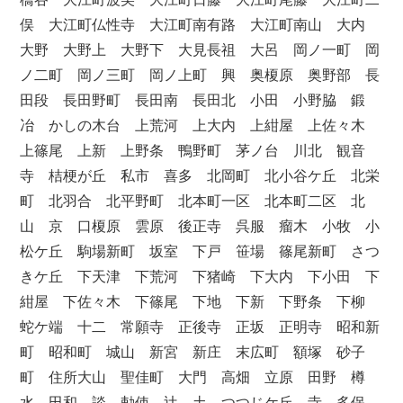
俣 大江町仏性寺 大江町南有路 大江町南山 大内
大野 大野上 大野下 大見長祖 大呂 岡ノ一町 岡
ノ二町 岡ノ三町 岡ノ上町 興 奥榎原 奥野部 長
田段 長田野町 長田南 長田北 小田 小野脇 鍛
冶 かしの木台 上荒河 上大内 上紺屋 上佐々木
上篠尾 上新 上野条 鴨野町 茅ノ台 川北 観音
寺 桔梗が丘 私市 喜多 北岡町 北小谷ケ丘 北栄
町 北羽合 北平野町 北本町一区 北本町二区 北
山 京 口榎原 雲原 後正寺 呉服 瘤木 小牧 小
松ケ丘 駒場新町 坂室 下戸 笹場 篠尾新町 さつ
きケ丘 下天津 下荒河 下猪崎 下大内 下小田 下
紺屋 下佐々木 下篠尾 下地 下新 下野条 下柳
蛇ケ端 十二 常願寺 正後寺 正坂 正明寺 昭和新
町 昭和町 城山 新宮 新庄 末広町 額塚 砂子
町 住所大山 聖佳町 大門 高畑 立原 田野 樽
水 田和 談 勅使 辻 土 つつじケ丘 寺 多保