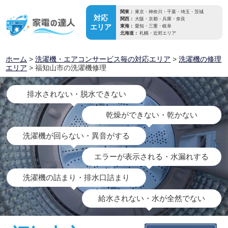
関東：
東京・神奈川・千葉・埼玉・茨城
対応
関西：
大阪・京都・兵庫・奈良
エリア
東海：
愛知・三重・岐阜
北海道：
札幌・近郊エリア
ホーム
>
洗濯機・エアコンサービス毎の対応エリア
>
洗濯機の修理
エリア
> 福知山市の洗濯機修理
排水されない・脱水できない
乾燥ができない・乾かない
洗濯機が回らない・異音がする
エラーが表示される・水漏れする
洗濯機の詰まり・排水口詰まり
給水されない・水が全然でない