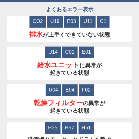
よくあるエラー表示
CO2
U19
E03
U11
C1
排水
が上手くできていない状態
U14
C01
E01
給水ユニット
に異常が
起きている状態
U04
E04
F02
乾燥フィルター
の異常が
起きている状態
H35
H57
H51