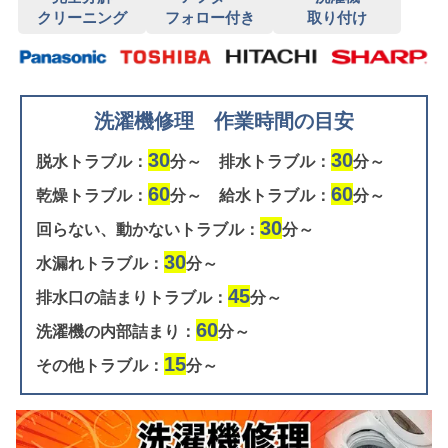
クリーニング
フォロー付き
取り付け
洗濯機修理 作業時間の目安
30
30
脱水トラブル：
分～
排水トラブル：
分～
60
60
乾燥トラブル：
分～
給水トラブル：
分～
30
回らない、動かないトラブル：
分～
30
水漏れトラブル：
分～
45
排水口の詰まりトラブル：
分～
60
洗濯機の内部詰まり：
分～
15
その他トラブル：
分～