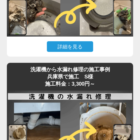
た症状でご相談いただくケースも増えています。
「家電の達人」では、こうしたトラブルに対して、
ベルトの張りや摩耗状態、モーターの動作チェック
を含めた点検を行い、必要に応じて交換・調整を実
施。
詳細を見る
特に縦型・ドラム式で構造が異なるため、経験豊富
なプロの手による的確な判断と施工が重要です。異
洗濯機の排水が遅い、流れない、エラーが出るとい
音や回転不良は初期段階での対応が肝心。
洗濯機から水漏れ修理の施工事例
った症状は、内部や排水口の詰まりが原因で発生す
兵庫県で施工 S様
放置すればさらなる部品破損にもつながるため、気
ることがよくあります。
施工料金：3,300円～
になる症状があればお早めにご相談ください。
特に多いのが、洗濯槽の奥にある「脱水受けカバ
ー」に汚れが蓄積し、排水の流れを妨げているケー
スです。
このカバーにはホコリや髪の毛、洗剤カスが溜まり
やすく、目詰まりすると排水エラーや脱水不良を引
き起こします。
また、排水ホースやトラップ内にも異物が詰まって