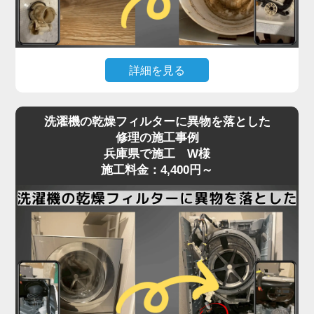
いることが多く、こうしたトラブルは分解しないと
確認・清掃ができません。
「家電の達人」では、洗濯機の脱水受けカバーや排
詳細を見る
水口周辺の分解清掃を行い、排水経路をスムーズに
保ちます。
洗濯機の下が濡れている、水たまりができているな
詰まりがひどい場合は、床下の排水管の点検・洗浄
洗濯機の乾燥フィルターに異物を落とした
どの「水漏れ」は、放置すると床材の腐食や階下へ
にも対応可能。市販洗剤では解決できない深部の汚
修理の施工事例
の漏水被害にもつながる深刻なトラブルです。
兵庫県で施工 W様
れも、プロの技術でしっかり取り除きます。
原因はさまざまで、排水ホースの破損や接続不良、
施工料金：4,400円～
排水の流れが悪い、エラーが頻発するなどの症状が
給水ホースのパッキン劣化、防水パンからの溢れ、
あれば、お早めにご相談ください。
洗濯槽内部のひび割れやゴムパッキンの劣化、さら
には排水弁や給水バルブの不具合など、目視では特
定しづらいケースが多くあります。
特に、ホースや継ぎ目部分の劣化は経年劣化による
もので、設置から5〜10年が経過した機種ではよく
見られる症状です。