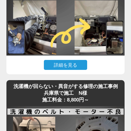
詰まっている可能性が高く、自力での対応が難しい
状態です。
実際の現場では、数年分のホコリや繊維クズが乾燥
経路を完全に塞ぎ、熱風が循環できず乾燥が不完全
になるケースが多数見られます。
そのまま放置すると、ヒートポンプの故障や基板へ
の負担にもつながり、最悪の場合高額修理や買い替
えの原因にもなります。「家電の達人」では、ドラ
詳細を見る
ム式洗濯機の乾燥不良トラブルに対し、分解による
乾燥経路の徹底洗浄と、ヒートポンプ周辺のクリー
洗濯機が水を吸い上げない、または水がチョロチョ
ニングを実施。
洗濯機が回らない・異音がする修理の施工事例
ロしか出ないといった症状は、「蛇口は開いている
最短即日対応で、内部の詰まりを根本から取り除
兵庫県で施工 N様
のに洗濯が始まらない」状態として、多くのお客様
施工料金：8,800円～
き、乾燥力をしっかり回復させます。
からご相談をいただくトラブルのひとつです。
乾かないと感じたら、お早めにプロの手での点検・
この原因の多くは、洗濯機内部の給水弁（電磁弁）
洗浄をご検討ください。
に異常があることがほとんど。
経年劣化や水垢・異物による詰まり、内部のダイヤ