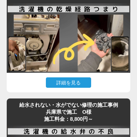
洗濯機内部のホースやポンプ部分に詰まりが起きて
いる可能性が高く、分解作業が必要となる専門的な
修理が求められます。実際の現場では、ホコリ・洗
剤カス・髪の毛などが固まり、水の流れを完全に塞
いでいることも。
排水エラーや脱水中の停止などの症状が出た場合、
無理に使用を続けるとモーターや基板の故障につな
がり、修理費用が高額になるリスクもあります。
「家電の達人」では、こうした内部詰まりの除去や
詳細を見る
排水系統の点検・修理を最短即日で対応可能。
経験豊富なプロの技術者が、機種や年式を問わず確
ドラム式洗濯機で「乾かない」「乾燥機能が弱い」
実に原因を特定し、適切な処置を行います。
給水されない・水がでない修理の施工事例
といった症状が出た場合、原因の多くは乾燥経路の
排水・脱水のトラブルは、ぜひお早めにご相談くだ
兵庫県で施工 O様
奥に溜まったホコリや汚れです。
施工料金：8,800円～
さい。
フィルターを掃除しても改善しないときは、手の届
かない乾燥ダクト内部やヒートポンプ周辺に汚れが