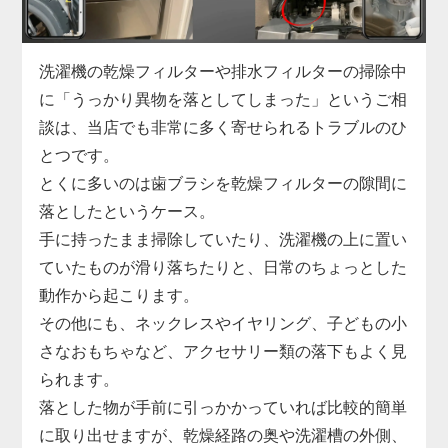
「家電の達人」では、こうした水漏れに対して洗濯
機を分解しての内部点検を実施し、漏れの原因箇所
を正確に特定。
洗濯機の乾燥フィルターや排水フィルターの掃除中
部品の交換から再接続、シーリングの補修まで迅速
に「うっかり異物を落としてしまった」というご相
に対応します。
談は、当店でも非常に多く寄せられるトラブルのひ
縦型・ドラム式問わず、各メーカーの機種に対応し
とつです。
ており、最短即日での訪問も可能です。
とくに多いのは歯ブラシを乾燥フィルターの隙間に
小さな水漏れでも早めの対処が肝心。
落としたというケース。
気になる症状があれば、まずはお気軽にご相談くだ
手に持ったまま掃除していたり、洗濯機の上に置い
さい。
ていたものが滑り落ちたりと、日常のちょっとした
動作から起こります。
その他にも、ネックレスやイヤリング、子どもの小
さなおもちゃなど、アクセサリー類の落下もよく見
られます。
落とした物が手前に引っかかっていれば比較的簡単
に取り出せますが、乾燥経路の奥や洗濯槽の外側、