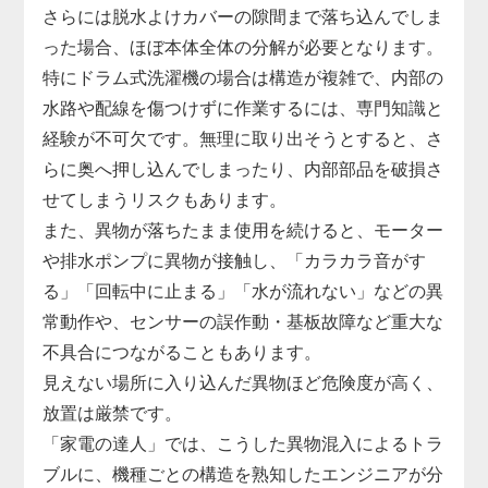
さらには脱水よけカバーの隙間まで落ち込んでしま
った場合、ほぼ本体全体の分解が必要となります。
特にドラム式洗濯機の場合は構造が複雑で、内部の
水路や配線を傷つけずに作業するには、専門知識と
経験が不可欠です。無理に取り出そうとすると、さ
らに奥へ押し込んでしまったり、内部部品を破損さ
せてしまうリスクもあります。
また、異物が落ちたまま使用を続けると、モーター
や排水ポンプに異物が接触し、「カラカラ音がす
る」「回転中に止まる」「水が流れない」などの異
常動作や、センサーの誤作動・基板故障など重大な
不具合につながることもあります。
見えない場所に入り込んだ異物ほど危険度が高く、
放置は厳禁です。
「家電の達人」では、こうした異物混入によるトラ
ブルに、機種ごとの構造を熟知したエンジニアが分