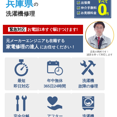
兵庫県
の
洗濯機修理
緊急対応
お電話1本すぐ駆けつけます!
元メーカーエンジニアも在籍する
家電修理の達人
にお任せください！
店長の岡村です！
誠意を持って対応します
最短
年中無休
洗濯機
即日対応
365日24時間
故障の修理
完全分解
アフター
洗濯機