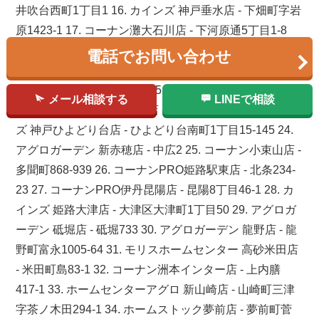
井吹台西町1丁目1 16. カインズ 神戸垂水店 - 下畑町字岩
原1423-1 17. コーナン灘大石川店 - 下河原通5丁目1-8
18. スーパービバホーム神戸玉津インター店 - 玉津町小
電話でお問い合わせ
山160 19. アグロガーデン 飾西店 - 飾西261 20. カインズ
神戸深江浜店 - 深江浜町59-5 21. アグロガーデン 太子店
メール相談する
LINEで相談
- 老原39 22. コーナン魚住店 - 魚住町清水423 23. カイン
ズ 神戸ひよどり台店 - ひよどり台南町1丁目15-145 24.
アグロガーデン 新赤穂店 - 中広2 25. コーナン小束山店 -
多聞町868-939 26. コーナンPRO姫路駅東店 - 北条234-
23 27. コーナンPRO伊丹昆陽店 - 昆陽8丁目46-1 28. カ
インズ 姫路大津店 - 大津区大津町1丁目50 29. アグロガ
ーデン 砥堀店 - 砥堀733 30. アグロガーデン 龍野店 - 龍
野町富永1005-64 31. モリスホームセンター 高砂米田店
- 米田町島83-1 32. コーナン洲本インター店 - 上内膳
417-1 33. ホームセンターアグロ 新山崎店 - 山崎町三津
字茶ノ木田294-1 34. ホームストック夢前店 - 夢前町菅