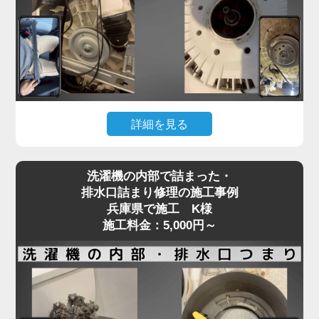
フラム部品の不良などが原因で、水の流れが制限さ
れてしまいます。
「家電の達人」では、こうした給水トラブルに対し
て、分解点検による給水弁の動作確認と部品交換を
行い、正常な給水機能を回復させます。
機種や年式に応じた適切な部品を使用し、交換では
詳細を見る
なく清掃・調整で済むケースにも柔軟に対応。
給水不良を放置するとエラー表示や洗濯の中断につ
洗濯機が回らない、またはガラガラ・ギュルギュル
ながり、家事全体がストップしてしまいます。水が
洗濯機の内部で詰まった・
といった異音がする場合、Vベルトの劣化や緩み、
出ない・出方が弱いなどの違和感を感じたら、早め
排水口詰まり修理の施工事例
モーターの不具合が原因であることが多く見られま
兵庫県で施工 K様
にプロの点検をご依頼ください。
す。
施工料金：5,000円～
特に、洗濯物を一度に詰め込みすぎる使い方を繰り
返すと、ベルトやモーターに過剰な負荷がかかり、
新しい洗濯機であっても故障リスクが高まります。
ベルトの損傷は徐々に症状が現れることもあり、
「音はするけど回らない」「動きが不安定」といっ