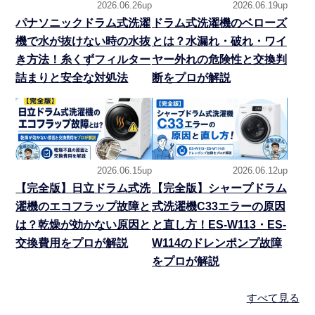
2026.06.26up
2026.06.19up
パナソニックドラム式洗濯
ドラム式洗濯機のベローズ
機で水が抜けない時の水抜
とは？水漏れ・破れ・ワイ
き方法！糸くずフィルター
ヤー外れの危険性と交換判
詰まりと安全な対処法
断をプロが解説
2026.06.15up
2026.06.12up
【完全版】日立ドラム式洗
【完全版】シャープドラム
濯機のエコフラップ故障と
式洗濯機C33エラーの原因
は？乾燥が効かない原因と
と直し方！ES-W113・ES-
交換費用をプロが解説
W114のドレンポンプ故障
をプロが解説
すべて見る