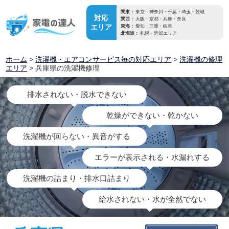
関東：
東京・神奈川・千葉・埼玉・茨城
対応
関西：
大阪・京都・兵庫・奈良
エリア
東海：
愛知・三重・岐阜
北海道：
札幌・近郊エリア
ホーム
>
洗濯機・エアコンサービス毎の対応エリア
>
洗濯機の修理
エリア
> 兵庫県の洗濯機修理
排水されない・脱水できない
乾燥ができない・乾かない
洗濯機が回らない・異音がする
エラーが表示される・水漏れする
洗濯機の詰まり・排水口詰まり
給水されない・水が全然でない