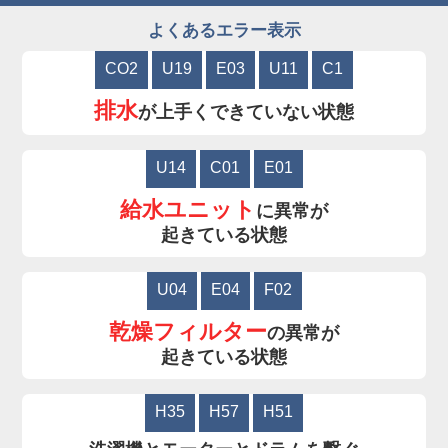
よくあるエラー表示
CO2
U19
E03
U11
C1
排水
が上手くできていない状態
U14
C01
E01
給水ユニット
に異常が
起きている状態
U04
E04
F02
乾燥フィルター
の異常が
起きている状態
H35
H57
H51