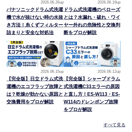
2026.06.26up
2026.06.19up
パナソニックドラム式洗濯
ドラム式洗濯機のベローズ
機で水が抜けない時の水抜
とは？水漏れ・破れ・ワイ
き方法！糸くずフィルター
ヤー外れの危険性と交換判
詰まりと安全な対処法
断をプロが解説
2026.06.15up
2026.06.12up
【完全版】日立ドラム式洗
【完全版】シャープドラム
濯機のエコフラップ故障と
式洗濯機C33エラーの原因
は？乾燥が効かない原因と
と直し方！ES-W113・ES-
交換費用をプロが解説
W114のドレンポンプ故障
をプロが解説
すべて見る