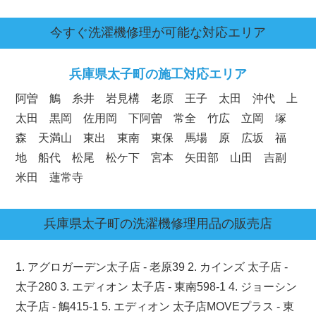
今すぐ洗濯機修理が可能な対応エリア
兵庫県
太子町の施工対応エリア
阿曽 鵤 糸井 岩見構 老原 王子 太田 沖代 上
太田 黒岡 佐用岡 下阿曽 常全 竹広 立岡 塚
森 天満山 東出 東南 東保 馬場 原 広坂 福
地 船代 松尾 松ケ下 宮本 矢田部 山田 吉副
米田 蓮常寺
兵庫県
太子町
の洗濯機修理用品の販売店
1. アグロガーデン太子店 - 老原39 2. カインズ 太子店 -
太子280 3. エディオン 太子店 - 東南598-1 4. ジョーシン
太子店 - 鵤415-1 5. エディオン 太子店MOVEプラス - 東