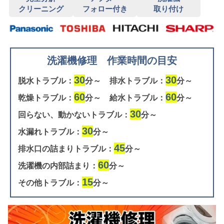
クリーニング
フォロー付き
取り付け
洗濯機修理 作業時間の目安
30
30
脱水トラブル：
分～
排水トラブル：
分～
60
60
乾燥トラブル：
分～
給水トラブル：
分～
30
回らない、動かないトラブル：
分～
30
水漏れトラブル：
分～
45
排水口の詰まりトラブル：
分～
60
洗濯機の内部詰まり：
分～
15
その他トラブル：
分～