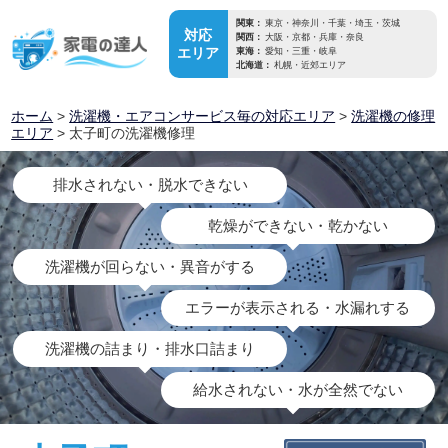
関東：
東京・神奈川・千葉・埼玉・茨城
対応
関西：
大阪・京都・兵庫・奈良
エリア
東海：
愛知・三重・岐阜
北海道：
札幌・近郊エリア
ホーム
>
洗濯機・エアコンサービス毎の対応エリア
>
洗濯機の修理
エリア
> 太子町の洗濯機修理
排水されない・脱水できない
乾燥ができない・乾かない
洗濯機が回らない・異音がする
エラーが表示される・水漏れする
洗濯機の詰まり・排水口詰まり
給水されない・水が全然でない