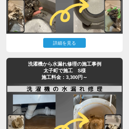
た症状でご相談いただくケースも増えています。
「家電の達人」では、こうしたトラブルに対して、
ベルトの張りや摩耗状態、モーターの動作チェック
を含めた点検を行い、必要に応じて交換・調整を実
施。
詳細を見る
特に縦型・ドラム式で構造が異なるため、経験豊富
なプロの手による的確な判断と施工が重要です。異
洗濯機の排水が遅い、流れない、エラーが出るとい
音や回転不良は初期段階での対応が肝心。
洗濯機から水漏れ修理の施工事例
った症状は、内部や排水口の詰まりが原因で発生す
太子町で施工 S様
放置すればさらなる部品破損にもつながるため、気
ることがよくあります。
施工料金：3,300円～
になる症状があればお早めにご相談ください。
特に多いのが、洗濯槽の奥にある「脱水受けカバ
ー」に汚れが蓄積し、排水の流れを妨げているケー
スです。
このカバーにはホコリや髪の毛、洗剤カスが溜まり
やすく、目詰まりすると排水エラーや脱水不良を引
き起こします。
また、排水ホースやトラップ内にも異物が詰まって