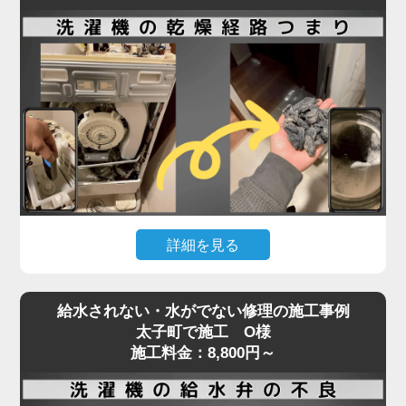
洗濯機内部のホースやポンプ部分に詰まりが起きて
いる可能性が高く、分解作業が必要となる専門的な
修理が求められます。実際の現場では、ホコリ・洗
剤カス・髪の毛などが固まり、水の流れを完全に塞
いでいることも。
排水エラーや脱水中の停止などの症状が出た場合、
無理に使用を続けるとモーターや基板の故障につな
がり、修理費用が高額になるリスクもあります。
「家電の達人」では、こうした内部詰まりの除去や
詳細を見る
排水系統の点検・修理を最短即日で対応可能。
経験豊富なプロの技術者が、機種や年式を問わず確
ドラム式洗濯機で「乾かない」「乾燥機能が弱い」
実に原因を特定し、適切な処置を行います。
給水されない・水がでない修理の施工事例
といった症状が出た場合、原因の多くは乾燥経路の
排水・脱水のトラブルは、ぜひお早めにご相談くだ
太子町で施工 O様
奥に溜まったホコリや汚れです。
施工料金：8,800円～
さい。
フィルターを掃除しても改善しないときは、手の届
かない乾燥ダクト内部やヒートポンプ周辺に汚れが