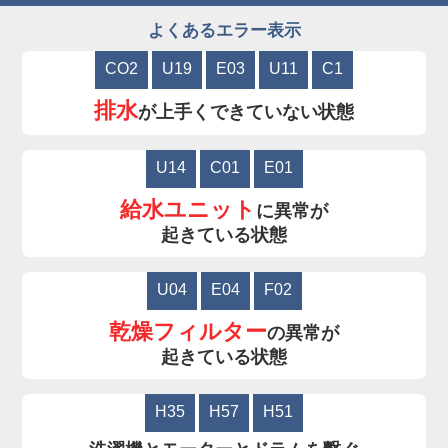
よくあるエラー表示
CO2
U19
E03
U11
C1
排水
が上手くできていない状態
U14
C01
E01
給水ユニット
に異常が
起きている状態
U04
E04
F02
乾燥フィルター
の異常が
起きている状態
H35
H57
H51