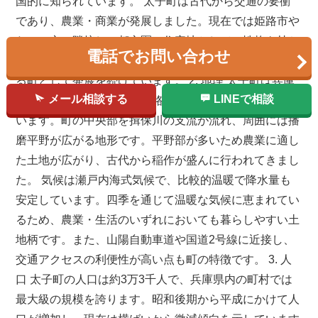
国的に知られています。 太子町は古代から交通の要衝
であり、農業・商業が発展しました。現在では姫路市や
たつの市に隣接し、都市圏の住宅地としての性格を持ち
電話でお問い合わせ
ながら、豊かな歴史文化や地域コミュニティを大切にす
る町として発展を続けています。 2. 地理 太子町は兵庫
メール相談する
LINEで相談
県南西部に位置し、東は姫路市、西はたつの市に接して
います。町の中央部を揖保川の支流が流れ、周囲には播
磨平野が広がる地形です。平野部が多いため農業に適し
た土地が広がり、古代から稲作が盛んに行われてきまし
た。 気候は瀬戸内海式気候で、比較的温暖で降水量も
安定しています。四季を通じて温暖な気候に恵まれてい
るため、農業・生活のいずれにおいても暮らしやすい土
地柄です。また、山陽自動車道や国道2号線に近接し、
交通アクセスの利便性が高い点も町の特徴です。 3. 人
口 太子町の人口は約3万3千人で、兵庫県内の町村では
最大級の規模を誇ります。昭和後期から平成にかけて人