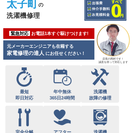
太子町
の
洗濯機修理
緊急対応
お電話1本すぐ駆けつけます!
元メーカーエンジニアも在籍する
家電修理の達人
にお任せください！
店長の岡村です！
誠意を持って対応します
最短
年中無休
洗濯機
即日対応
365日24時間
故障の修理
完全分解
アフター
洗濯機