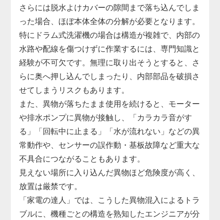
さらには脱水よけカバーの隙間まで落ち込んでしま
った場合、ほぼ本体全体の分解が必要となります。
特にドラム式洗濯機の場合は構造が複雑で、内部の
水路や配線を傷つけずに作業するには、専門知識と
経験が不可欠です。無理に取り出そうとすると、さ
らに奥へ押し込んでしまったり、内部部品を破損さ
せてしまうリスクもあります。
また、異物が落ちたまま使用を続けると、モーター
や排水ポンプに異物が接触し、「カラカラ音がす
る」「回転中に止まる」「水が流れない」などの異
常動作や、センサーの誤作動・基板故障など重大な
不具合につながることもあります。
見えない場所に入り込んだ異物ほど危険度が高く、
放置は厳禁です。
「家電の達人」では、こうした異物混入によるトラ
ブルに、機種ごとの構造を熟知したエンジニアが分