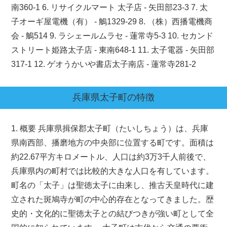
南360-1 6. リサイクルマート 太子店 - 矢田部23-3 7. 太
子オーギ屋電機（有） - 鵤1329-29 8. （株）西播電機商
会 - 鵤514 9. ラシェールムラセ - 蓮常寺5-3 10. セカンド
ストリート姫路太子店 - 東南648-1 11. 太子電器 - 矢田部
317-1 12. ゲオうかいや書店太子南店 - 蓮常寺281-2
兵庫県
太子町
の特徴
1. 概要 兵庫県揖保郡太子町（たいしちょう）は、兵庫
県南西部、播磨地方の中央部に位置する町です。面積は
約22.67平方キロメートル、人口は約3万3千人前後で、
兵庫県内の町村では比較的大きな人口を有しています。
町名の「太子」は聖徳太子に由来し、推古天皇時代に建
立された斑鳩寺が町の中心的存在となってきました。歴
史的・文化的に聖徳太子との結びつきが強い町として全