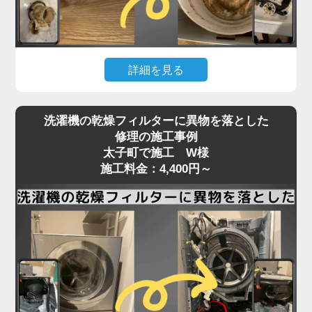
いることが多く、こうしたトラブルは分解しないと
確認・清掃ができません。
「家電の達人」では、洗濯機の脱水受けカバーや排
詳細を見る
水口周辺の分解清掃を行い、排水経路をスムーズに
保ちます。
洗濯機の下が濡れている、水たまりができているな
詰まりがひどい場合は、床下の排水管の点検・洗浄
洗濯機の乾燥フィルターに異物を落とした
どの「水漏れ」は、放置すると床材の腐食や階下へ
にも対応可能。市販洗剤では解決できない深部の汚
修理の施工事例
の漏水被害にもつながる深刻なトラブルです。
太子町で施工 W様
れも、プロの技術でしっかり取り除きます。
原因はさまざまで、排水ホースの破損や接続不良、
施工料金：4,400円～
排水の流れが悪い、エラーが頻発するなどの症状が
給水ホースのパッキン劣化、防水パンからの溢れ、
あれば、お早めにご相談ください。
洗濯槽内部のひび割れやゴムパッキンの劣化、さら
には排水弁や給水バルブの不具合など、目視では特
定しづらいケースが多くあります。
特に、ホースや継ぎ目部分の劣化は経年劣化による
もので、設置から5〜10年が経過した機種ではよく
見られる症状です。