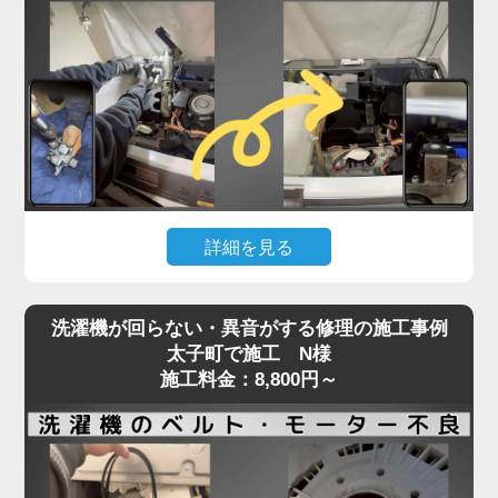
詰まっている可能性が高く、自力での対応が難しい
状態です。
実際の現場では、数年分のホコリや繊維クズが乾燥
経路を完全に塞ぎ、熱風が循環できず乾燥が不完全
になるケースが多数見られます。
そのまま放置すると、ヒートポンプの故障や基板へ
の負担にもつながり、最悪の場合高額修理や買い替
えの原因にもなります。「家電の達人」では、ドラ
詳細を見る
ム式洗濯機の乾燥不良トラブルに対し、分解による
乾燥経路の徹底洗浄と、ヒートポンプ周辺のクリー
洗濯機が水を吸い上げない、または水がチョロチョ
ニングを実施。
洗濯機が回らない・異音がする修理の施工事例
ロしか出ないといった症状は、「蛇口は開いている
最短即日対応で、内部の詰まりを根本から取り除
太子町で施工 N様
のに洗濯が始まらない」状態として、多くのお客様
施工料金：8,800円～
き、乾燥力をしっかり回復させます。
からご相談をいただくトラブルのひとつです。
乾かないと感じたら、お早めにプロの手での点検・
この原因の多くは、洗濯機内部の給水弁（電磁弁）
洗浄をご検討ください。
に異常があることがほとんど。
経年劣化や水垢・異物による詰まり、内部のダイヤ