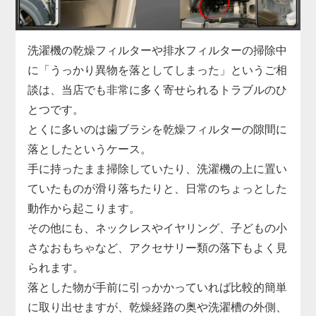
「家電の達人」では、こうした水漏れに対して洗濯
機を分解しての内部点検を実施し、漏れの原因箇所
を正確に特定。
洗濯機の乾燥フィルターや排水フィルターの掃除中
部品の交換から再接続、シーリングの補修まで迅速
に「うっかり異物を落としてしまった」というご相
に対応します。
談は、当店でも非常に多く寄せられるトラブルのひ
縦型・ドラム式問わず、各メーカーの機種に対応し
とつです。
ており、最短即日での訪問も可能です。
とくに多いのは歯ブラシを乾燥フィルターの隙間に
小さな水漏れでも早めの対処が肝心。
落としたというケース。
気になる症状があれば、まずはお気軽にご相談くだ
手に持ったまま掃除していたり、洗濯機の上に置い
さい。
ていたものが滑り落ちたりと、日常のちょっとした
動作から起こります。
その他にも、ネックレスやイヤリング、子どもの小
さなおもちゃなど、アクセサリー類の落下もよく見
られます。
落とした物が手前に引っかかっていれば比較的簡単
に取り出せますが、乾燥経路の奥や洗濯槽の外側、