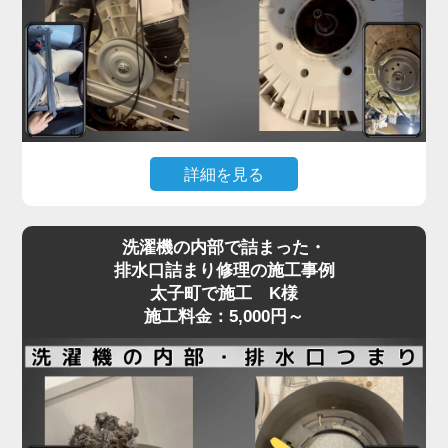
フラム部品の不良などが原因で、水の流れが制限さ
れてしまいます。
「家電の達人」では、こうした給水トラブルに対し
て、分解点検による給水弁の動作確認と部品交換を
行い、正常な給水機能を回復させます。
機種や年式に応じた適切な部品を使用し、交換では
詳細を見る
なく清掃・調整で済むケースにも柔軟に対応。
給水不良を放置するとエラー表示や洗濯の中断につ
洗濯機が回らない、またはガラガラ・ギュルギュル
ながり、家事全体がストップしてしまいます。水が
洗濯機の内部で詰まった・
といった異音がする場合、Vベルトの劣化や緩み、
出ない・出方が弱いなどの違和感を感じたら、早め
排水口詰まり修理の施工事例
モーターの不具合が原因であることが多く見られま
太子町で施工 K様
にプロの点検をご依頼ください。
す。
施工料金：5,000円～
特に、洗濯物を一度に詰め込みすぎる使い方を繰り
返すと、ベルトやモーターに過剰な負荷がかかり、
新しい洗濯機であっても故障リスクが高まります。
ベルトの損傷は徐々に症状が現れることもあり、
「音はするけど回らない」「動きが不安定」といっ