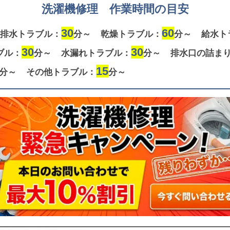
洗濯機修理 作業時間の目安
30
60
排水トラブル：
分～
乾燥トラブル：
分～
給水ト
30
30
ブル：
分～
水漏れトラブル：
分～
排水口の詰ま
15
分～
その他トラブル：
分～