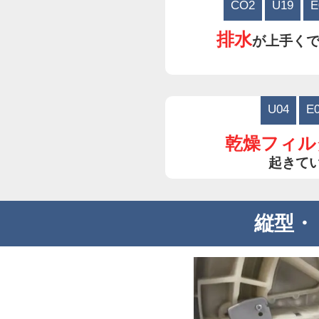
CO2
U19
E
排水
が上手く
U04
E
乾燥フィル
起きて
縦型・