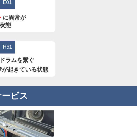
E01
ト
に異常が
状態
H51
ドラムを繋ぐ
障が起きている状態
サービス