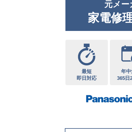
元メー
家電修
最短
年中
即日対応
365日