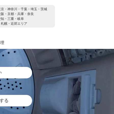
東京・神奈川・千葉・埼玉・茨城
大阪・京都・兵庫・奈良
愛知・三重・岐阜
：
札幌・近郊エリア
修理
い
する