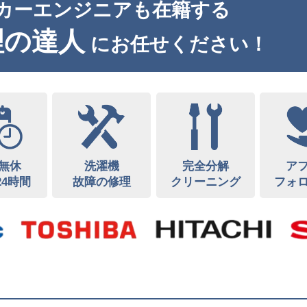
カーエンジニアも在籍する
理の達人
にお任せください！
無休
洗濯機
完全分解
ア
24時間
故障の修理
クリーニング
フォ