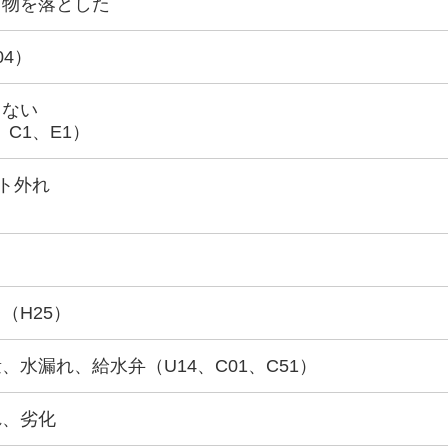
ら物を落とした
04）
きない
、C1、E1）
ト外れ
（H25）
水漏れ、給水弁（U14、C01、C51）
れ、劣化