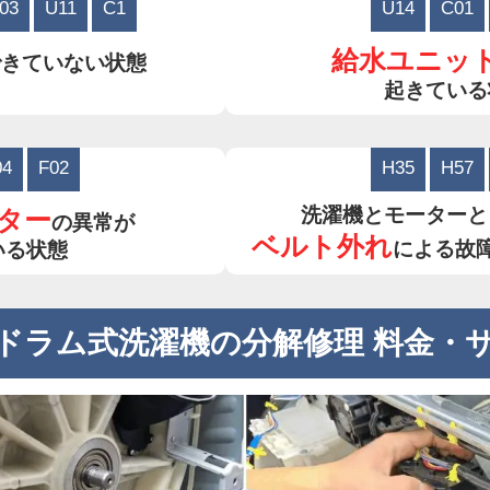
03
U11
C1
U14
C01
給水ユニッ
できていない状態
起きている
04
F02
H35
H57
洗濯機とモーターと
ター
の異常が
ベルト外れ
による故
いる状態
ドラム式洗濯機の分解修理 料金・