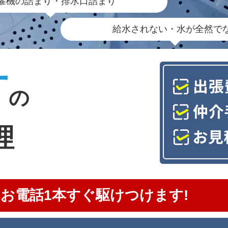
濯機の詰まり・排水口詰まり
給水されない・水が全然で
町
の
理
お電話1本すぐ駆けつけます!