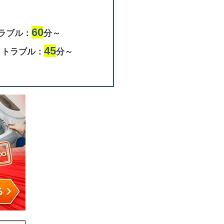
60
ラブル：
分～
45
りトラブル：
分～