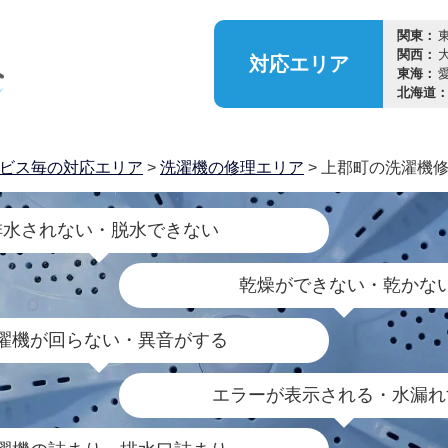
関東：
関西：
対応
エリア
東海：
北海道
ビス毎の対応エリア
>
洗濯機の修理エリア
> 上郡町の洗濯機
排水されない・脱水できない
乾燥ができない・乾かな
濯機が回らない・異音がする
エラーが表示される・水漏れ