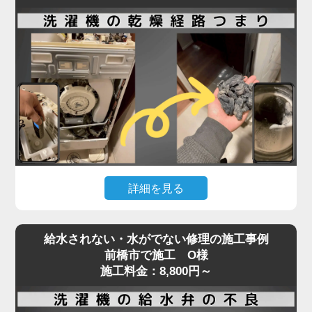
洗濯機内部のホースやポンプ部分に詰まりが起きて
いる可能性が高く、分解作業が必要となる専門的な
修理が求められます。実際の現場では、ホコリ・洗
剤カス・髪の毛などが固まり、水の流れを完全に塞
いでいることも。
排水エラーや脱水中の停止などの症状が出た場合、
無理に使用を続けるとモーターや基板の故障につな
がり、修理費用が高額になるリスクもあります。
「家電の達人」では、こうした内部詰まりの除去や
詳細を見る
排水系統の点検・修理を最短即日で対応可能。
経験豊富なプロの技術者が、機種や年式を問わず確
ドラム式洗濯機で「乾かない」「乾燥機能が弱い」
実に原因を特定し、適切な処置を行います。
給水されない・水がでない修理の施工事例
といった症状が出た場合、原因の多くは乾燥経路の
排水・脱水のトラブルは、ぜひお早めにご相談くだ
前橋市で施工 O様
奥に溜まったホコリや汚れです。
施工料金：8,800円～
さい。
フィルターを掃除しても改善しないときは、手の届
かない乾燥ダクト内部やヒートポンプ周辺に汚れが