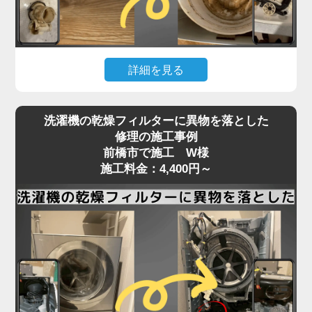
いることが多く、こうしたトラブルは分解しないと
確認・清掃ができません。
「家電の達人」では、洗濯機の脱水受けカバーや排
詳細を見る
水口周辺の分解清掃を行い、排水経路をスムーズに
保ちます。
洗濯機の下が濡れている、水たまりができているな
詰まりがひどい場合は、床下の排水管の点検・洗浄
洗濯機の乾燥フィルターに異物を落とした
どの「水漏れ」は、放置すると床材の腐食や階下へ
にも対応可能。市販洗剤では解決できない深部の汚
修理の施工事例
の漏水被害にもつながる深刻なトラブルです。
前橋市で施工 W様
れも、プロの技術でしっかり取り除きます。
原因はさまざまで、排水ホースの破損や接続不良、
施工料金：4,400円～
排水の流れが悪い、エラーが頻発するなどの症状が
給水ホースのパッキン劣化、防水パンからの溢れ、
あれば、お早めにご相談ください。
洗濯槽内部のひび割れやゴムパッキンの劣化、さら
には排水弁や給水バルブの不具合など、目視では特
定しづらいケースが多くあります。
特に、ホースや継ぎ目部分の劣化は経年劣化による
もので、設置から5〜10年が経過した機種ではよく
見られる症状です。