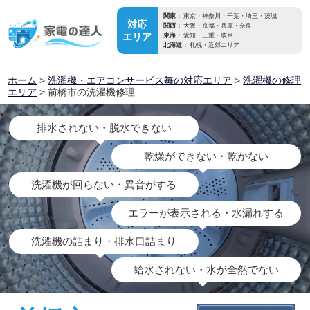
関東：
東京・神奈川・千葉・埼玉・茨城
対応
関西：
大阪・京都・兵庫・奈良
エリア
東海：
愛知・三重・岐阜
北海道：
札幌・近郊エリア
ホーム
>
洗濯機・エアコンサービス毎の対応エリア
>
洗濯機の修理
エリア
> 前橋市の洗濯機修理
排水されない・脱水できない
乾燥ができない・乾かない
洗濯機が回らない・異音がする
エラーが表示される・水漏れする
洗濯機の詰まり・排水口詰まり
給水されない・水が全然でない