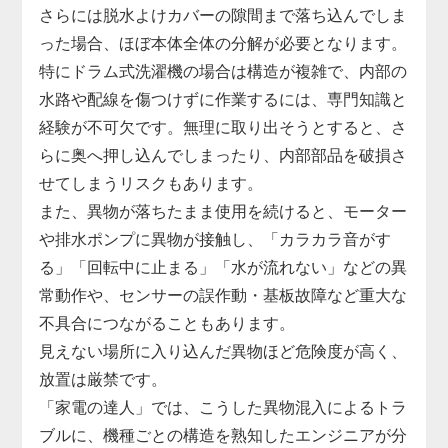
さらには脱水よけカバーの隙間まで落ち込んでしま
った場合、ほぼ本体全体の分解が必要となります。
特にドラム式洗濯機の場合は構造が複雑で、内部の
水路や配線を傷つけずに作業するには、専門知識と
経験が不可欠です。無理に取り出そうとすると、さ
らに奥へ押し込んでしまったり、内部部品を破損さ
せてしまうリスクもあります。
また、異物が落ちたまま使用を続けると、モーター
や排水ポンプに異物が接触し、「カラカラ音がす
る」「回転中に止まる」「水が流れない」などの異
常動作や、センサーの誤作動・基板故障など重大な
不具合につながることもあります。
見えない場所に入り込んだ異物ほど危険度が高く、
放置は厳禁です。
「家電の達人」では、こうした異物混入によるトラ
ブルに、機種ごとの構造を熟知したエンジニアが分