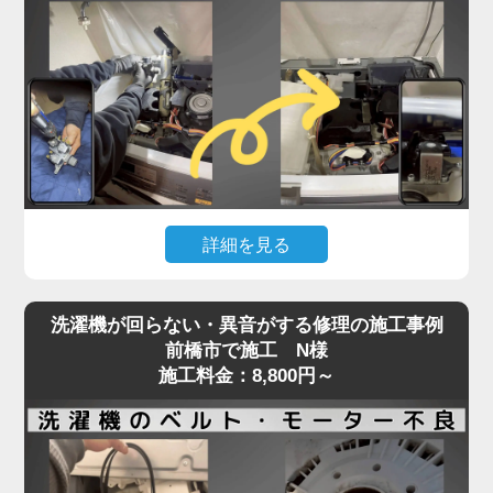
詰まっている可能性が高く、自力での対応が難しい
状態です。
実際の現場では、数年分のホコリや繊維クズが乾燥
経路を完全に塞ぎ、熱風が循環できず乾燥が不完全
になるケースが多数見られます。
そのまま放置すると、ヒートポンプの故障や基板へ
の負担にもつながり、最悪の場合高額修理や買い替
えの原因にもなります。「家電の達人」では、ドラ
詳細を見る
ム式洗濯機の乾燥不良トラブルに対し、分解による
乾燥経路の徹底洗浄と、ヒートポンプ周辺のクリー
洗濯機が水を吸い上げない、または水がチョロチョ
ニングを実施。
洗濯機が回らない・異音がする修理の施工事例
ロしか出ないといった症状は、「蛇口は開いている
最短即日対応で、内部の詰まりを根本から取り除
前橋市で施工 N様
のに洗濯が始まらない」状態として、多くのお客様
施工料金：8,800円～
き、乾燥力をしっかり回復させます。
からご相談をいただくトラブルのひとつです。
乾かないと感じたら、お早めにプロの手での点検・
この原因の多くは、洗濯機内部の給水弁（電磁弁）
洗浄をご検討ください。
に異常があることがほとんど。
経年劣化や水垢・異物による詰まり、内部のダイヤ