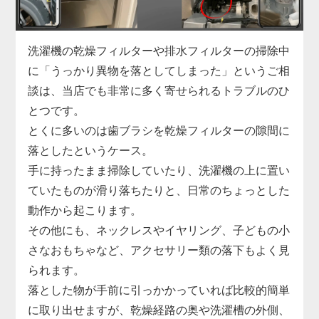
「家電の達人」では、こうした水漏れに対して洗濯
機を分解しての内部点検を実施し、漏れの原因箇所
を正確に特定。
洗濯機の乾燥フィルターや排水フィルターの掃除中
部品の交換から再接続、シーリングの補修まで迅速
に「うっかり異物を落としてしまった」というご相
に対応します。
談は、当店でも非常に多く寄せられるトラブルのひ
縦型・ドラム式問わず、各メーカーの機種に対応し
とつです。
ており、最短即日での訪問も可能です。
とくに多いのは歯ブラシを乾燥フィルターの隙間に
小さな水漏れでも早めの対処が肝心。
落としたというケース。
気になる症状があれば、まずはお気軽にご相談くだ
手に持ったまま掃除していたり、洗濯機の上に置い
さい。
ていたものが滑り落ちたりと、日常のちょっとした
動作から起こります。
その他にも、ネックレスやイヤリング、子どもの小
さなおもちゃなど、アクセサリー類の落下もよく見
られます。
落とした物が手前に引っかかっていれば比較的簡単
に取り出せますが、乾燥経路の奥や洗濯槽の外側、