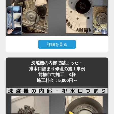
フラム部品の不良などが原因で、水の流れが制限さ
れてしまいます。
「家電の達人」では、こうした給水トラブルに対し
て、分解点検による給水弁の動作確認と部品交換を
行い、正常な給水機能を回復させます。
機種や年式に応じた適切な部品を使用し、交換では
詳細を見る
なく清掃・調整で済むケースにも柔軟に対応。
給水不良を放置するとエラー表示や洗濯の中断につ
洗濯機が回らない、またはガラガラ・ギュルギュル
ながり、家事全体がストップしてしまいます。水が
洗濯機の内部で詰まった・
といった異音がする場合、Vベルトの劣化や緩み、
出ない・出方が弱いなどの違和感を感じたら、早め
排水口詰まり修理の施工事例
モーターの不具合が原因であることが多く見られま
前橋市で施工 K様
にプロの点検をご依頼ください。
す。
施工料金：5,000円～
特に、洗濯物を一度に詰め込みすぎる使い方を繰り
返すと、ベルトやモーターに過剰な負荷がかかり、
新しい洗濯機であっても故障リスクが高まります。
ベルトの損傷は徐々に症状が現れることもあり、
「音はするけど回らない」「動きが不安定」といっ