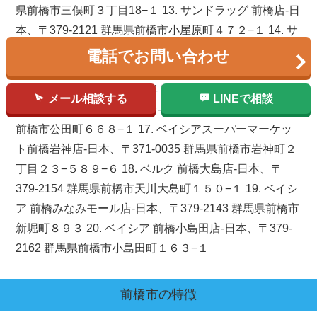
県前橋市三俣町３丁目18−１ 13. サンドラッグ 前橋店-日
本、〒379-2121 群馬県前橋市小屋原町４７２−１ 14. サ
ンドラッグ 新前橋店-日本、〒371-0844 群馬県前橋市古
電話でお問い合わせ
市町１８０−１ フォレストモール内 15. ウエルシア前橋
六供町店-日本、〒371-0804 群馬県前橋市六供町５丁目
メール相談する
LINEで相談
33−２６ 16. ツルヤ前橋南店-日本、〒379-2146 群馬県
前橋市公田町６６８−１ 17. ベイシアスーパーマーケッ
ト前橋岩神店-日本、〒371-0035 群馬県前橋市岩神町２
丁目２３−５８９−６ 18. ベルク 前橋大島店-日本、〒
379-2154 群馬県前橋市天川大島町１５０−１ 19. ベイシ
ア 前橋みなみモール店-日本、〒379-2143 群馬県前橋市
新堀町８９３ 20. ベイシア 前橋小島田店-日本、〒379-
2162 群馬県前橋市小島田町１６３−１
前橋市
の特徴