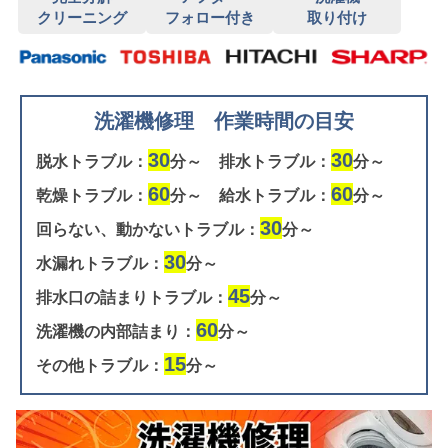
クリーニング
フォロー付き
取り付け
洗濯機修理 作業時間の目安
30
30
脱水トラブル：
分～
排水トラブル：
分～
60
60
乾燥トラブル：
分～
給水トラブル：
分～
30
回らない、動かないトラブル：
分～
30
水漏れトラブル：
分～
45
排水口の詰まりトラブル：
分～
60
洗濯機の内部詰まり：
分～
15
その他トラブル：
分～