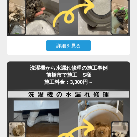
た症状でご相談いただくケースも増えています。
「家電の達人」では、こうしたトラブルに対して、
ベルトの張りや摩耗状態、モーターの動作チェック
を含めた点検を行い、必要に応じて交換・調整を実
施。
詳細を見る
特に縦型・ドラム式で構造が異なるため、経験豊富
なプロの手による的確な判断と施工が重要です。異
洗濯機の排水が遅い、流れない、エラーが出るとい
音や回転不良は初期段階での対応が肝心。
洗濯機から水漏れ修理の施工事例
った症状は、内部や排水口の詰まりが原因で発生す
前橋市で施工 S様
放置すればさらなる部品破損にもつながるため、気
ることがよくあります。
施工料金：3,300円～
になる症状があればお早めにご相談ください。
特に多いのが、洗濯槽の奥にある「脱水受けカバ
ー」に汚れが蓄積し、排水の流れを妨げているケー
スです。
このカバーにはホコリや髪の毛、洗剤カスが溜まり
やすく、目詰まりすると排水エラーや脱水不良を引
き起こします。
また、排水ホースやトラップ内にも異物が詰まって