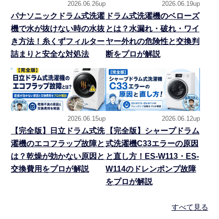
2026.06.26up
2026.06.19up
パナソニックドラム式洗濯
ドラム式洗濯機のベローズ
機で水が抜けない時の水抜
とは？水漏れ・破れ・ワイ
き方法！糸くずフィルター
ヤー外れの危険性と交換判
詰まりと安全な対処法
断をプロが解説
2026.06.15up
2026.06.12up
【完全版】日立ドラム式洗
【完全版】シャープドラム
濯機のエコフラップ故障と
式洗濯機C33エラーの原因
は？乾燥が効かない原因と
と直し方！ES-W113・ES-
交換費用をプロが解説
W114のドレンポンプ故障
をプロが解説
すべて見る