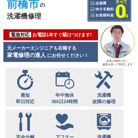
前橋市
の
洗濯機修理
緊急対応
お電話1本すぐ駆けつけます!
元メーカーエンジニアも在籍する
家電修理の達人
にお任せください！
店長の岡村です！
誠意を持って対応します
最短
年中無休
洗濯機
即日対応
365日24時間
故障の修理
完全分解
アフター
洗濯機