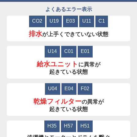
よくあるエラー表示
CO2
U19
E03
U11
C1
排水
が上手くできていない状態
U14
C01
E01
給水ユニット
に異常が
起きている状態
U04
E04
F02
乾燥フィルター
の異常が
起きている状態
H35
H57
H51