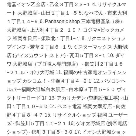
電器イオン乙金店 - 乙金３丁目２３−１ 4. リサイクルマ
ート 大野城店 - 山田１丁目１−５ 5. なべでん - 市東大利
１丁目１４−９ 6. Panasonic shop 三幸電機産業（株）
大野城店 - 上大利４丁目２−１９ 7. コジマ×ビックカメ
ラ 福岡春日店 - 須玖北１丁目1−１ 8. リクエストショッ
プインフ - 若草２丁目６−１ 9. ミスターマックス 大野城
店 (ディスカウント ストア) - 瓦田５丁目３−１ 10. ダイ
ワ 大野城店（プロ職人専門卸店） - 御笠川２丁目１８
−２１ ル・ボワ大野城 11. 福岡の中古家電オンラインシ
ョップ カシコム！ - 牛頸４丁目４−２１ 12. パソコンヘ
ルパー福岡大野城白木原店 - 白木原３丁目５−３０ ヴィ
クトリーロード 1F 13. アカリカデン (空調設備工事) - 山
田１丁目１０−５０ 14. ベスト電器 福岡太宰府店 - 向佐
野４丁目８−４７ 15. リサイクルショップ 福岡 ユーザー
ズ - 御笠川５丁目１１−２１ 16. ゲオ大野城店 (携帯電話
ショップ) - 錦町３丁目５−３０ 17. イオン大野城ショッ