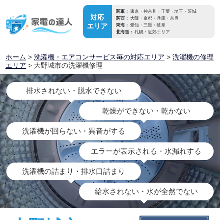
関東：
東京・神奈川・千葉・埼玉・茨城
対応
関西：
大阪・京都・兵庫・奈良
エリア
東海：
愛知・三重・岐阜
北海道：
札幌・近郊エリア
ホーム
>
洗濯機・エアコンサービス毎の対応エリア
>
洗濯機の修理
エリア
> 大野城市の洗濯機修理
排水されない・脱水できない
乾燥ができない・乾かない
洗濯機が回らない・異音がする
エラーが表示される・水漏れする
洗濯機の詰まり・排水口詰まり
給水されない・水が全然でない