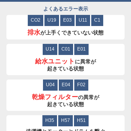
よくあるエラー表示
CO2
U19
E03
U11
C1
排水
が上手くできていない状態
U14
C01
E01
給水ユニット
に異常が
起きている状態
U04
E04
F02
乾燥フィルター
の異常が
起きている状態
H35
H57
H51