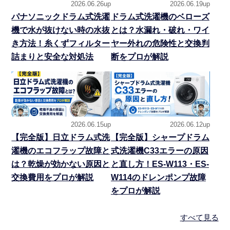
2026.06.26up
2026.06.19up
パナソニックドラム式洗濯
ドラム式洗濯機のベローズ
機で水が抜けない時の水抜
とは？水漏れ・破れ・ワイ
き方法！糸くずフィルター
ヤー外れの危険性と交換判
詰まりと安全な対処法
断をプロが解説
2026.06.15up
2026.06.12up
【完全版】日立ドラム式洗
【完全版】シャープドラム
濯機のエコフラップ故障と
式洗濯機C33エラーの原因
は？乾燥が効かない原因と
と直し方！ES-W113・ES-
交換費用をプロが解説
W114のドレンポンプ故障
をプロが解説
すべて見る