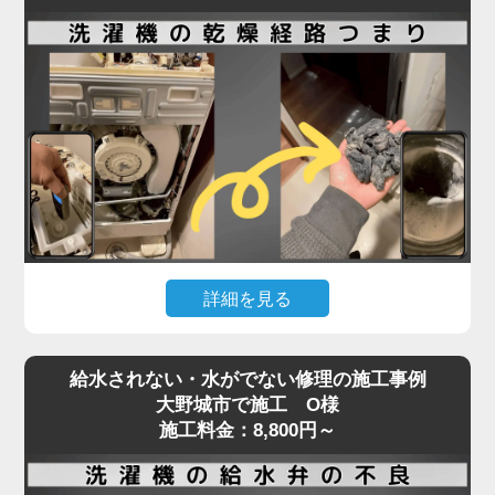
洗濯機内部のホースやポンプ部分に詰まりが起きて
いる可能性が高く、分解作業が必要となる専門的な
修理が求められます。実際の現場では、ホコリ・洗
剤カス・髪の毛などが固まり、水の流れを完全に塞
いでいることも。
排水エラーや脱水中の停止などの症状が出た場合、
無理に使用を続けるとモーターや基板の故障につな
がり、修理費用が高額になるリスクもあります。
「家電の達人」では、こうした内部詰まりの除去や
詳細を見る
排水系統の点検・修理を最短即日で対応可能。
経験豊富なプロの技術者が、機種や年式を問わず確
ドラム式洗濯機で「乾かない」「乾燥機能が弱い」
実に原因を特定し、適切な処置を行います。
給水されない・水がでない修理の施工事例
といった症状が出た場合、原因の多くは乾燥経路の
排水・脱水のトラブルは、ぜひお早めにご相談くだ
大野城市で施工 O様
奥に溜まったホコリや汚れです。
施工料金：8,800円～
さい。
フィルターを掃除しても改善しないときは、手の届
かない乾燥ダクト内部やヒートポンプ周辺に汚れが