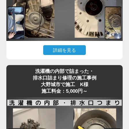
フラム部品の不良などが原因で、水の流れが制限さ
れてしまいます。
「家電の達人」では、こうした給水トラブルに対し
て、分解点検による給水弁の動作確認と部品交換を
行い、正常な給水機能を回復させます。
機種や年式に応じた適切な部品を使用し、交換では
詳細を見る
なく清掃・調整で済むケースにも柔軟に対応。
給水不良を放置するとエラー表示や洗濯の中断につ
洗濯機が回らない、またはガラガラ・ギュルギュル
ながり、家事全体がストップしてしまいます。水が
洗濯機の内部で詰まった・
といった異音がする場合、Vベルトの劣化や緩み、
出ない・出方が弱いなどの違和感を感じたら、早め
排水口詰まり修理の施工事例
モーターの不具合が原因であることが多く見られま
大野城市で施工 K様
にプロの点検をご依頼ください。
す。
施工料金：5,000円～
特に、洗濯物を一度に詰め込みすぎる使い方を繰り
返すと、ベルトやモーターに過剰な負荷がかかり、
新しい洗濯機であっても故障リスクが高まります。
ベルトの損傷は徐々に症状が現れることもあり、
「音はするけど回らない」「動きが不安定」といっ