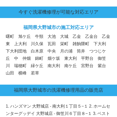
今すぐ洗濯機修理が可能な対応エリア
福岡県
大野城市の施工対応エリア
曙町 旭ケ丘 牛頸 大池 大城 乙金 乙金台 乙金
東 上大利 川久保 瓦田 栄町 雑餉隈町 下大利
下大利団地 白木原 中央 月の浦 筒井 つつじケ
丘 中 仲畑 錦町 畑ケ坂 東大利 平野台 御笠
川 瑞穂町 緑ケ丘 南大利 南ケ丘 宮野台 紫台
山田 横峰 若草
福岡県
大野城市
の洗濯機修理用品の販売店
1. ハンズマン 大野城店 - 南大利１丁目５−１ 2. ホームセ
ンターグッデイ 大野城店 - 御笠川６丁目８−１ 3. ベスト