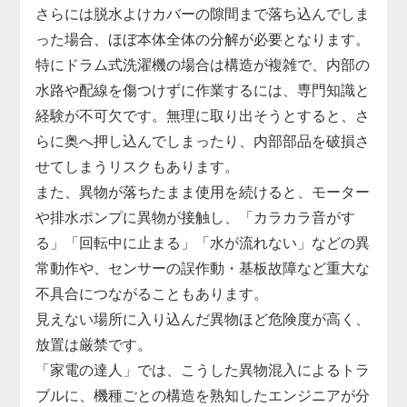
さらには脱水よけカバーの隙間まで落ち込んでしま
った場合、ほぼ本体全体の分解が必要となります。
特にドラム式洗濯機の場合は構造が複雑で、内部の
水路や配線を傷つけずに作業するには、専門知識と
経験が不可欠です。無理に取り出そうとすると、さ
らに奥へ押し込んでしまったり、内部部品を破損さ
せてしまうリスクもあります。
また、異物が落ちたまま使用を続けると、モーター
や排水ポンプに異物が接触し、「カラカラ音がす
る」「回転中に止まる」「水が流れない」などの異
常動作や、センサーの誤作動・基板故障など重大な
不具合につながることもあります。
見えない場所に入り込んだ異物ほど危険度が高く、
放置は厳禁です。
「家電の達人」では、こうした異物混入によるトラ
ブルに、機種ごとの構造を熟知したエンジニアが分