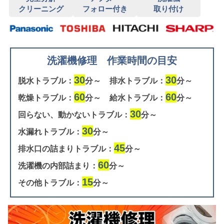
クリーニング
フォロー付き
取り付け
洗濯機修理 作業時間の目安
30
30
脱水トラブル：
分～
排水トラブル：
分～
60
60
乾燥トラブル：
分～
給水トラブル：
分～
30
回らない、動かないトラブル：
分～
30
水漏れトラブル：
分～
45
排水口の詰まりトラブル：
分～
60
洗濯機の内部詰まり：
分～
15
その他トラブル：
分～