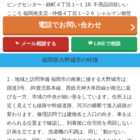
ピングセンター - 錦町４丁目１−１ 18. 不用品回収いい
こころ 福岡南支店 - 仲畑４丁目１−２６ シャルマン御笠
19. BOOKOFF 大野城御笠川店 - 御笠川４丁目１３−２６
電話でお問い合わせ
20. ヤマダデンキ テックランド筑紫野店 - 二日市中央５
丁目３−１０
メール相談する
LINEで相談
福岡県
大野城市
の特徴
1．地域と訪問準備 福岡市の南東に接する大野城市は、
国道3号、JR鹿児島本線、西鉄天神大牟田線が南北に延
びる一方、市域の中央が細い形をしています。住所上は
近く見えても線路や幹線道路、河川の横断で進入経路が
変わります。修理訪問では建物名と入口の向き、車を止
められる位置まで確認し、到着後に住宅街を周回しない
計画を立てます。 洗濯機の不調は、同じ「動かない」