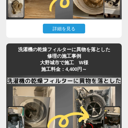
いることが多く、こうしたトラブルは分解しないと
確認・清掃ができません。
「家電の達人」では、洗濯機の脱水受けカバーや排
詳細を見る
水口周辺の分解清掃を行い、排水経路をスムーズに
保ちます。
洗濯機の下が濡れている、水たまりができているな
詰まりがひどい場合は、床下の排水管の点検・洗浄
洗濯機の乾燥フィルターに異物を落とした
どの「水漏れ」は、放置すると床材の腐食や階下へ
にも対応可能。市販洗剤では解決できない深部の汚
修理の施工事例
の漏水被害にもつながる深刻なトラブルです。
大野城市で施工 W様
れも、プロの技術でしっかり取り除きます。
原因はさまざまで、排水ホースの破損や接続不良、
施工料金：4,400円～
排水の流れが悪い、エラーが頻発するなどの症状が
給水ホースのパッキン劣化、防水パンからの溢れ、
あれば、お早めにご相談ください。
洗濯槽内部のひび割れやゴムパッキンの劣化、さら
には排水弁や給水バルブの不具合など、目視では特
定しづらいケースが多くあります。
特に、ホースや継ぎ目部分の劣化は経年劣化による
もので、設置から5〜10年が経過した機種ではよく
見られる症状です。