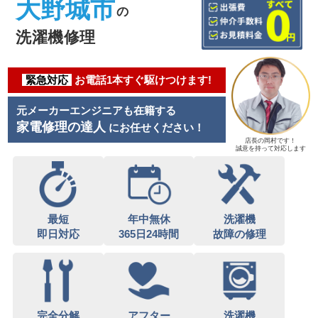
大野城市
の
洗濯機修理
緊急対応
お電話1本すぐ駆けつけます!
元メーカーエンジニアも在籍する
家電修理の達人
にお任せください！
店長の岡村です！
誠意を持って対応します
最短
年中無休
洗濯機
即日対応
365日24時間
故障の修理
完全分解
アフター
洗濯機