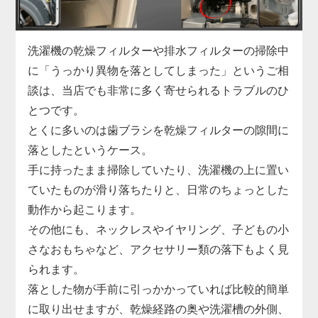
「家電の達人」では、こうした水漏れに対して洗濯
機を分解しての内部点検を実施し、漏れの原因箇所
を正確に特定。
洗濯機の乾燥フィルターや排水フィルターの掃除中
部品の交換から再接続、シーリングの補修まで迅速
に「うっかり異物を落としてしまった」というご相
に対応します。
談は、当店でも非常に多く寄せられるトラブルのひ
縦型・ドラム式問わず、各メーカーの機種に対応し
とつです。
ており、最短即日での訪問も可能です。
とくに多いのは歯ブラシを乾燥フィルターの隙間に
小さな水漏れでも早めの対処が肝心。
落としたというケース。
気になる症状があれば、まずはお気軽にご相談くだ
手に持ったまま掃除していたり、洗濯機の上に置い
さい。
ていたものが滑り落ちたりと、日常のちょっとした
動作から起こります。
その他にも、ネックレスやイヤリング、子どもの小
さなおもちゃなど、アクセサリー類の落下もよく見
られます。
落とした物が手前に引っかかっていれば比較的簡単
に取り出せますが、乾燥経路の奥や洗濯槽の外側、