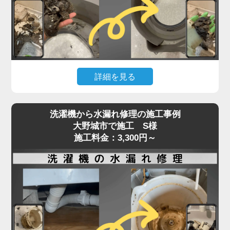
た症状でご相談いただくケースも増えています。
「家電の達人」では、こうしたトラブルに対して、
ベルトの張りや摩耗状態、モーターの動作チェック
を含めた点検を行い、必要に応じて交換・調整を実
施。
詳細を見る
特に縦型・ドラム式で構造が異なるため、経験豊富
なプロの手による的確な判断と施工が重要です。異
洗濯機の排水が遅い、流れない、エラーが出るとい
音や回転不良は初期段階での対応が肝心。
洗濯機から水漏れ修理の施工事例
った症状は、内部や排水口の詰まりが原因で発生す
大野城市で施工 S様
放置すればさらなる部品破損にもつながるため、気
ることがよくあります。
施工料金：3,300円～
になる症状があればお早めにご相談ください。
特に多いのが、洗濯槽の奥にある「脱水受けカバ
ー」に汚れが蓄積し、排水の流れを妨げているケー
スです。
このカバーにはホコリや髪の毛、洗剤カスが溜まり
やすく、目詰まりすると排水エラーや脱水不良を引
き起こします。
また、排水ホースやトラップ内にも異物が詰まって