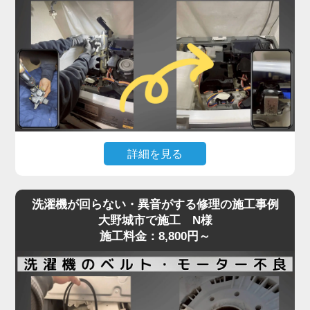
詰まっている可能性が高く、自力での対応が難しい
状態です。
実際の現場では、数年分のホコリや繊維クズが乾燥
経路を完全に塞ぎ、熱風が循環できず乾燥が不完全
になるケースが多数見られます。
そのまま放置すると、ヒートポンプの故障や基板へ
の負担にもつながり、最悪の場合高額修理や買い替
えの原因にもなります。「家電の達人」では、ドラ
詳細を見る
ム式洗濯機の乾燥不良トラブルに対し、分解による
乾燥経路の徹底洗浄と、ヒートポンプ周辺のクリー
洗濯機が水を吸い上げない、または水がチョロチョ
ニングを実施。
洗濯機が回らない・異音がする修理の施工事例
ロしか出ないといった症状は、「蛇口は開いている
最短即日対応で、内部の詰まりを根本から取り除
大野城市で施工 N様
のに洗濯が始まらない」状態として、多くのお客様
施工料金：8,800円～
き、乾燥力をしっかり回復させます。
からご相談をいただくトラブルのひとつです。
乾かないと感じたら、お早めにプロの手での点検・
この原因の多くは、洗濯機内部の給水弁（電磁弁）
洗浄をご検討ください。
に異常があることがほとんど。
経年劣化や水垢・異物による詰まり、内部のダイヤ