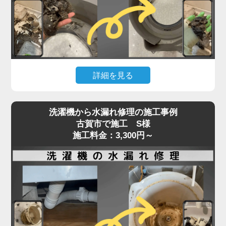
た症状でご相談いただくケースも増えています。
「家電の達人」では、こうしたトラブルに対して、
ベルトの張りや摩耗状態、モーターの動作チェック
を含めた点検を行い、必要に応じて交換・調整を実
施。
詳細を見る
特に縦型・ドラム式で構造が異なるため、経験豊富
なプロの手による的確な判断と施工が重要です。異
洗濯機の排水が遅い、流れない、エラーが出るとい
音や回転不良は初期段階での対応が肝心。
洗濯機から水漏れ修理の施工事例
った症状は、内部や排水口の詰まりが原因で発生す
古賀市で施工 S様
放置すればさらなる部品破損にもつながるため、気
ることがよくあります。
施工料金：3,300円～
になる症状があればお早めにご相談ください。
特に多いのが、洗濯槽の奥にある「脱水受けカバ
ー」に汚れが蓄積し、排水の流れを妨げているケー
スです。
このカバーにはホコリや髪の毛、洗剤カスが溜まり
やすく、目詰まりすると排水エラーや脱水不良を引
き起こします。
また、排水ホースやトラップ内にも異物が詰まって