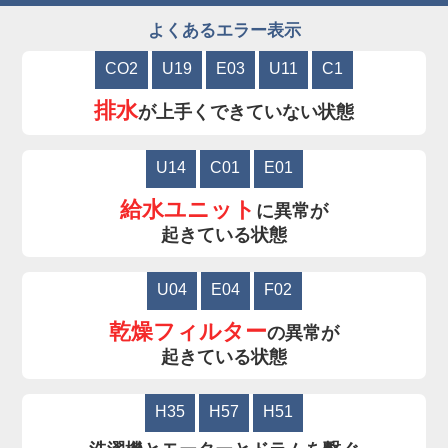
よくあるエラー表示
CO2
U19
E03
U11
C1
排水
が上手くできていない状態
U14
C01
E01
給水ユニット
に異常が
起きている状態
U04
E04
F02
乾燥フィルター
の異常が
起きている状態
H35
H57
H51