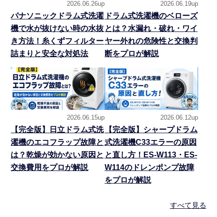
2026.06.26up
2026.06.19up
パナソニックドラム式洗濯
ドラム式洗濯機のベローズ
機で水が抜けない時の水抜
とは？水漏れ・破れ・ワイ
き方法！糸くずフィルター
ヤー外れの危険性と交換判
詰まりと安全な対処法
断をプロが解説
2026.06.15up
2026.06.12up
【完全版】日立ドラム式洗
【完全版】シャープドラム
濯機のエコフラップ故障と
式洗濯機C33エラーの原因
は？乾燥が効かない原因と
と直し方！ES-W113・ES-
交換費用をプロが解説
W114のドレンポンプ故障
をプロが解説
すべて見る