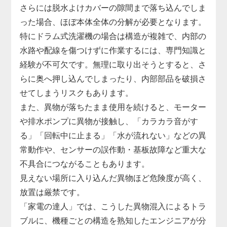
さらには脱水よけカバーの隙間まで落ち込んでしま
った場合、ほぼ本体全体の分解が必要となります。
特にドラム式洗濯機の場合は構造が複雑で、内部の
水路や配線を傷つけずに作業するには、専門知識と
経験が不可欠です。無理に取り出そうとすると、さ
らに奥へ押し込んでしまったり、内部部品を破損さ
せてしまうリスクもあります。
また、異物が落ちたまま使用を続けると、モーター
や排水ポンプに異物が接触し、「カラカラ音がす
る」「回転中に止まる」「水が流れない」などの異
常動作や、センサーの誤作動・基板故障など重大な
不具合につながることもあります。
見えない場所に入り込んだ異物ほど危険度が高く、
放置は厳禁です。
「家電の達人」では、こうした異物混入によるトラ
ブルに、機種ごとの構造を熟知したエンジニアが分