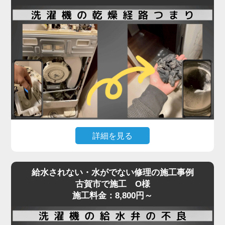
洗濯機内部のホースやポンプ部分に詰まりが起きて
いる可能性が高く、分解作業が必要となる専門的な
修理が求められます。実際の現場では、ホコリ・洗
剤カス・髪の毛などが固まり、水の流れを完全に塞
いでいることも。
排水エラーや脱水中の停止などの症状が出た場合、
無理に使用を続けるとモーターや基板の故障につな
がり、修理費用が高額になるリスクもあります。
「家電の達人」では、こうした内部詰まりの除去や
詳細を見る
排水系統の点検・修理を最短即日で対応可能。
経験豊富なプロの技術者が、機種や年式を問わず確
ドラム式洗濯機で「乾かない」「乾燥機能が弱い」
実に原因を特定し、適切な処置を行います。
給水されない・水がでない修理の施工事例
といった症状が出た場合、原因の多くは乾燥経路の
排水・脱水のトラブルは、ぜひお早めにご相談くだ
古賀市で施工 O様
奥に溜まったホコリや汚れです。
施工料金：8,800円～
さい。
フィルターを掃除しても改善しないときは、手の届
かない乾燥ダクト内部やヒートポンプ周辺に汚れが