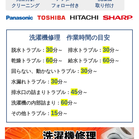
クリーニング
フォロー付き
取り付け
洗濯機修理 作業時間の目安
30
30
脱水トラブル：
分～
排水トラブル：
分～
60
60
乾燥トラブル：
分～
給水トラブル：
分～
30
回らない、動かないトラブル：
分～
30
水漏れトラブル：
分～
45
排水口の詰まりトラブル：
分～
60
洗濯機の内部詰まり：
分～
15
その他トラブル：
分～