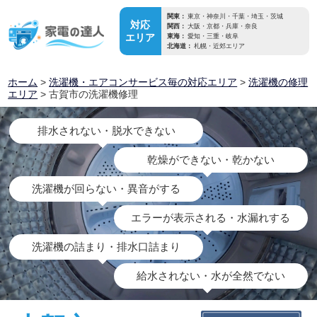
関東：
東京・神奈川・千葉・埼玉・茨城
対応
関西：
大阪・京都・兵庫・奈良
エリア
東海：
愛知・三重・岐阜
北海道：
札幌・近郊エリア
ホーム
>
洗濯機・エアコンサービス毎の対応エリア
>
洗濯機の修理
エリア
> 古賀市の洗濯機修理
排水されない・脱水できない
乾燥ができない・乾かない
洗濯機が回らない・異音がする
エラーが表示される・水漏れする
洗濯機の詰まり・排水口詰まり
給水されない・水が全然でない