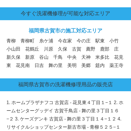
今すぐ洗濯機修理が可能な対応エリア
福岡県
古賀市の施工対応エリア
青柳 青柳町 糸ケ浦 今在家 今の庄 駅東 小竹
小山田 花鶴丘 川原 久保 古賀 薦野 鹿部 庄
新久保 新原 谷山 千鳥 中央 天神 米多比 花見
東 花見南 日吉 舞の里 美明 美郷 筵内 薬王寺
福岡県
古賀市
の洗濯機修理用品の販売店
1. ホームプラザナフコ 古賀店 - 花見東４丁目１−１ 2. ホ
ームセンターグッデイ 古賀千鳥店 - 舞の里３丁目１６
−２ 3. ケーズデンキ 古賀店 - 舞の里３丁目１４−１２ 4.
リサイクルショップセンター新古市場 - 青柳５２５−１