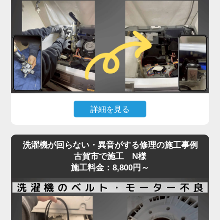
詰まっている可能性が高く、自力での対応が難しい
状態です。
実際の現場では、数年分のホコリや繊維クズが乾燥
経路を完全に塞ぎ、熱風が循環できず乾燥が不完全
になるケースが多数見られます。
そのまま放置すると、ヒートポンプの故障や基板へ
の負担にもつながり、最悪の場合高額修理や買い替
えの原因にもなります。「家電の達人」では、ドラ
詳細を見る
ム式洗濯機の乾燥不良トラブルに対し、分解による
乾燥経路の徹底洗浄と、ヒートポンプ周辺のクリー
洗濯機が水を吸い上げない、または水がチョロチョ
ニングを実施。
洗濯機が回らない・異音がする修理の施工事例
ロしか出ないといった症状は、「蛇口は開いている
最短即日対応で、内部の詰まりを根本から取り除
古賀市で施工 N様
のに洗濯が始まらない」状態として、多くのお客様
施工料金：8,800円～
き、乾燥力をしっかり回復させます。
からご相談をいただくトラブルのひとつです。
乾かないと感じたら、お早めにプロの手での点検・
この原因の多くは、洗濯機内部の給水弁（電磁弁）
洗浄をご検討ください。
に異常があることがほとんど。
経年劣化や水垢・異物による詰まり、内部のダイヤ