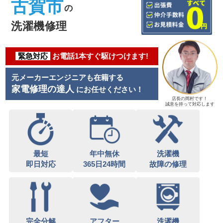
古賀市
の
洗濯機修理
緊急対応
お電話1本すぐ駆けつけます!
元メーカーエンジニアも在籍する
家電修理の達人
にお任せください！
店長の岡村です！
誠意を持って対応します
最短
年中無休
洗濯機
即日対応
365日24時間
故障の修理
完全分解
アフター
洗濯機