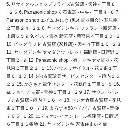
5. リサイクルショップフライズ古賀店 - 天神４丁目８
−２５ 6. Panasonic shop 立石電器 - 中央４丁目４−６ 7.
Panasonic shop エイム おにき (鬼木電器商会) - 花見南
２丁目２４−２１ 8. ヤマダデンキ テックランド新宮店 -
上府６５９ 9. ベスト電器 新宮店 - 新宮東４丁目１０−２
10. ビッグウッド 古賀店 (家具店) - 天神４丁目１０−２８
11. ヤマダデンキ ヤマダアウトレット福間店 - 日蒔野１
丁目２−９ 12. Panasonic shop（有）マキヤマ電器 - 花
見東２丁目２２−１ 13. ハウスリサイクル - 花見東１丁
目６−１０ 14. (株)古賀環美サービスセンター - 筵内１５
２２ 15. かきもと電化センター - 花鶴丘１丁目１−５ 16.
auショップ 古賀 - 天神１丁目３−２９ 17. サウンドイレ
ブン古賀店 - 筵内７１６−４ 18. マンガ倉庫古賀店 - 花見
東１丁目１０−７ 19. よろず屋88パチパチ 古賀店 - 青柳
７６５−１ 20. エディオン イオンモール福津店 - 日蒔野
６丁目１６番地 21. ヤマダデンキ 家電住まいる館