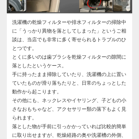
「家電の達人」では、こうした水漏れに対して洗濯
機を分解しての内部点検を実施し、漏れの原因箇所
を正確に特定。
洗濯機の乾燥フィルターや排水フィルターの掃除中
部品の交換から再接続、シーリングの補修まで迅速
に「うっかり異物を落としてしまった」というご相
に対応します。
談は、当店でも非常に多く寄せられるトラブルのひ
縦型・ドラム式問わず、各メーカーの機種に対応し
とつです。
ており、最短即日での訪問も可能です。
とくに多いのは歯ブラシを乾燥フィルターの隙間に
小さな水漏れでも早めの対処が肝心。
落としたというケース。
気になる症状があれば、まずはお気軽にご相談くだ
手に持ったまま掃除していたり、洗濯機の上に置い
さい。
ていたものが滑り落ちたりと、日常のちょっとした
動作から起こります。
その他にも、ネックレスやイヤリング、子どもの小
さなおもちゃなど、アクセサリー類の落下もよく見
られます。
落とした物が手前に引っかかっていれば比較的簡単
に取り出せますが、乾燥経路の奥や洗濯槽の外側、