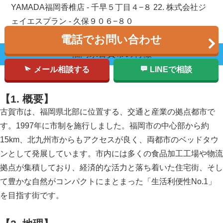
YAMADA福岡香椎店 - 千早５丁目４−８ 22. 株式会社ジ
ェイエスプラン - 久保９０６−８０
電話でお問い合わせ
福岡県
古賀市
の特徴
メール相談する
LINEで相談
【1. 概要】
古賀市は、福岡県北部に位置する、交通と産業の拠点都市で
す。1997年に市制を施行しました。福岡市の中心部から約
15km、北九州市からもアクセスが良く、両都市のベッドタウ
ンとして発展しています。市内には多くの食品加工工場や物流
拠点が集積しており、経済的な活力と落ち着いた住宅街、そし
て豊かな自然がコンパクトにまとまった「生活利便性No.1」
を目指す街です。