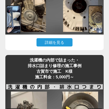
フラム部品の不良などが原因で、水の流れが制限さ
れてしまいます。
「家電の達人」では、こうした給水トラブルに対し
て、分解点検による給水弁の動作確認と部品交換を
行い、正常な給水機能を回復させます。
機種や年式に応じた適切な部品を使用し、交換では
詳細を見る
なく清掃・調整で済むケースにも柔軟に対応。
給水不良を放置するとエラー表示や洗濯の中断につ
洗濯機が回らない、またはガラガラ・ギュルギュル
ながり、家事全体がストップしてしまいます。水が
洗濯機の内部で詰まった・
といった異音がする場合、Vベルトの劣化や緩み、
出ない・出方が弱いなどの違和感を感じたら、早め
排水口詰まり修理の施工事例
モーターの不具合が原因であることが多く見られま
古賀市で施工 K様
にプロの点検をご依頼ください。
す。
施工料金：5,000円～
特に、洗濯物を一度に詰め込みすぎる使い方を繰り
返すと、ベルトやモーターに過剰な負荷がかかり、
新しい洗濯機であっても故障リスクが高まります。
ベルトの損傷は徐々に症状が現れることもあり、
「音はするけど回らない」「動きが不安定」といっ