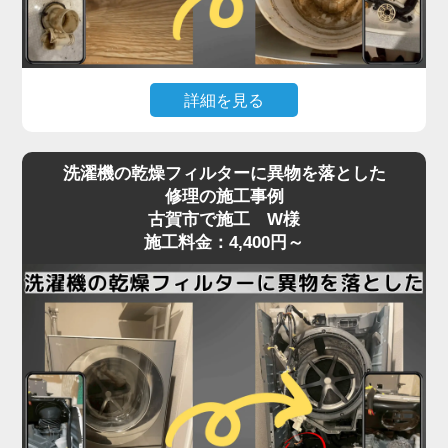
いることが多く、こうしたトラブルは分解しないと
確認・清掃ができません。
「家電の達人」では、洗濯機の脱水受けカバーや排
詳細を見る
水口周辺の分解清掃を行い、排水経路をスムーズに
保ちます。
洗濯機の下が濡れている、水たまりができているな
詰まりがひどい場合は、床下の排水管の点検・洗浄
洗濯機の乾燥フィルターに異物を落とした
どの「水漏れ」は、放置すると床材の腐食や階下へ
にも対応可能。市販洗剤では解決できない深部の汚
修理の施工事例
の漏水被害にもつながる深刻なトラブルです。
古賀市で施工 W様
れも、プロの技術でしっかり取り除きます。
原因はさまざまで、排水ホースの破損や接続不良、
施工料金：4,400円～
排水の流れが悪い、エラーが頻発するなどの症状が
給水ホースのパッキン劣化、防水パンからの溢れ、
あれば、お早めにご相談ください。
洗濯槽内部のひび割れやゴムパッキンの劣化、さら
には排水弁や給水バルブの不具合など、目視では特
定しづらいケースが多くあります。
特に、ホースや継ぎ目部分の劣化は経年劣化による
もので、設置から5〜10年が経過した機種ではよく
見られる症状です。