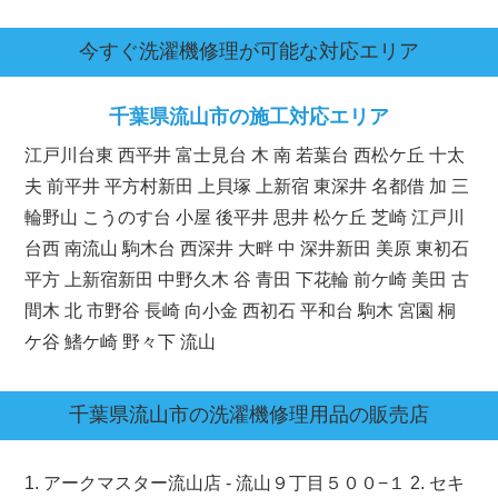
今すぐ洗濯機修理が可能な対応エリア
千葉県
流山市の施工対応エリア
江戸川台東 西平井 富士見台 木 南 若葉台 西松ケ丘 十太
夫 前平井 平方村新田 上貝塚 上新宿 東深井 名都借 加 三
輪野山 こうのす台 小屋 後平井 思井 松ケ丘 芝崎 江戸川
台西 南流山 駒木台 西深井 大畔 中 深井新田 美原 東初石
平方 上新宿新田 中野久木 谷 青田 下花輪 前ケ崎 美田 古
間木 北 市野谷 長崎 向小金 西初石 平和台 駒木 宮園 桐
ケ谷 鰭ケ崎 野々下 流山
千葉県
流山市
の洗濯機修理用品の販売店
1. アークマスター流山店 - 流山９丁目５００−１ 2. セキ