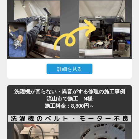
詰まっている可能性が高く、自力での対応が難しい
状態です。
実際の現場では、数年分のホコリや繊維クズが乾燥
経路を完全に塞ぎ、熱風が循環できず乾燥が不完全
になるケースが多数見られます。
そのまま放置すると、ヒートポンプの故障や基板へ
の負担にもつながり、最悪の場合高額修理や買い替
えの原因にもなります。「家電の達人」では、ドラ
詳細を見る
ム式洗濯機の乾燥不良トラブルに対し、分解による
乾燥経路の徹底洗浄と、ヒートポンプ周辺のクリー
洗濯機が水を吸い上げない、または水がチョロチョ
ニングを実施。
洗濯機が回らない・異音がする修理の施工事例
ロしか出ないといった症状は、「蛇口は開いている
最短即日対応で、内部の詰まりを根本から取り除
流山市で施工 N様
のに洗濯が始まらない」状態として、多くのお客様
施工料金：8,800円～
き、乾燥力をしっかり回復させます。
からご相談をいただくトラブルのひとつです。
乾かないと感じたら、お早めにプロの手での点検・
この原因の多くは、洗濯機内部の給水弁（電磁弁）
洗浄をご検討ください。
に異常があることがほとんど。
経年劣化や水垢・異物による詰まり、内部のダイヤ