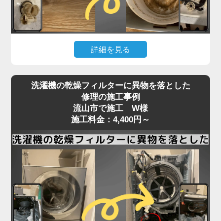
いることが多く、こうしたトラブルは分解しないと
確認・清掃ができません。
「家電の達人」では、洗濯機の脱水受けカバーや排
詳細を見る
水口周辺の分解清掃を行い、排水経路をスムーズに
保ちます。
洗濯機の下が濡れている、水たまりができているな
詰まりがひどい場合は、床下の排水管の点検・洗浄
洗濯機の乾燥フィルターに異物を落とした
どの「水漏れ」は、放置すると床材の腐食や階下へ
にも対応可能。市販洗剤では解決できない深部の汚
修理の施工事例
の漏水被害にもつながる深刻なトラブルです。
流山市で施工 W様
れも、プロの技術でしっかり取り除きます。
原因はさまざまで、排水ホースの破損や接続不良、
施工料金：4,400円～
排水の流れが悪い、エラーが頻発するなどの症状が
給水ホースのパッキン劣化、防水パンからの溢れ、
あれば、お早めにご相談ください。
洗濯槽内部のひび割れやゴムパッキンの劣化、さら
には排水弁や給水バルブの不具合など、目視では特
定しづらいケースが多くあります。
特に、ホースや継ぎ目部分の劣化は経年劣化による
もので、設置から5〜10年が経過した機種ではよく
見られる症状です。