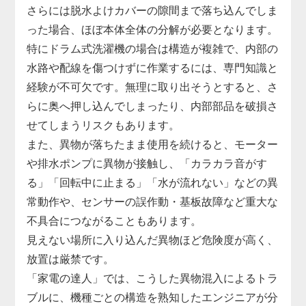
さらには脱水よけカバーの隙間まで落ち込んでしま
った場合、ほぼ本体全体の分解が必要となります。
特にドラム式洗濯機の場合は構造が複雑で、内部の
水路や配線を傷つけずに作業するには、専門知識と
経験が不可欠です。無理に取り出そうとすると、さ
らに奥へ押し込んでしまったり、内部部品を破損さ
せてしまうリスクもあります。
また、異物が落ちたまま使用を続けると、モーター
や排水ポンプに異物が接触し、「カラカラ音がす
る」「回転中に止まる」「水が流れない」などの異
常動作や、センサーの誤作動・基板故障など重大な
不具合につながることもあります。
見えない場所に入り込んだ異物ほど危険度が高く、
放置は厳禁です。
「家電の達人」では、こうした異物混入によるトラ
ブルに、機種ごとの構造を熟知したエンジニアが分