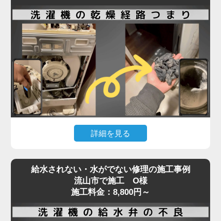
洗濯機内部のホースやポンプ部分に詰まりが起きて
いる可能性が高く、分解作業が必要となる専門的な
修理が求められます。実際の現場では、ホコリ・洗
剤カス・髪の毛などが固まり、水の流れを完全に塞
いでいることも。
排水エラーや脱水中の停止などの症状が出た場合、
無理に使用を続けるとモーターや基板の故障につな
がり、修理費用が高額になるリスクもあります。
「家電の達人」では、こうした内部詰まりの除去や
詳細を見る
排水系統の点検・修理を最短即日で対応可能。
経験豊富なプロの技術者が、機種や年式を問わず確
ドラム式洗濯機で「乾かない」「乾燥機能が弱い」
実に原因を特定し、適切な処置を行います。
給水されない・水がでない修理の施工事例
といった症状が出た場合、原因の多くは乾燥経路の
排水・脱水のトラブルは、ぜひお早めにご相談くだ
流山市で施工 O様
奥に溜まったホコリや汚れです。
施工料金：8,800円～
さい。
フィルターを掃除しても改善しないときは、手の届
かない乾燥ダクト内部やヒートポンプ周辺に汚れが