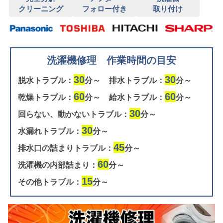
クリーニング
フォロー付き
取り付け
洗濯機修理 作業時間の目安
30
30
脱水トラブル：
分～
排水トラブル：
分～
60
60
乾燥トラブル：
分～
給水トラブル：
分～
30
回らない、動かないトラブル：
分～
30
水漏れトラブル：
分～
45
排水口の詰まりトラブル：
分～
60
洗濯機の内部詰まり：
分～
15
その他トラブル：
分～