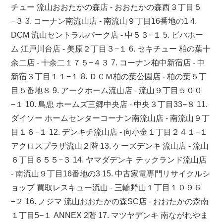
チュー 流山おおたかの森店 - おおたかの森西３丁目５
−３ 3. コーナン南流山店 - 南流山９丁目16番地の1 4.
DCM 流山セントラルパーク店 - 中５３−１ 5. ビバホー
ム 江戸川台店 - 美原２丁目３−１ 6. セキチュー 柏の葉十
余二店 - 十余二１７５−４３ 7. コーナン柏中新宿店 - 中
新宿３丁目１１−１ 8. ＤＣＭ柏の葉公園店 - 柏の葉５丁
目５番地８ 9. アークホーム流山店 - 流山９丁目５００
−１ 10. 島忠 ホームズ三郷中央店 - 中央３丁目33−８ 11.
ダイソー ホームセンターコーナン南流山店 - 南流山９丁
目１６−１ 12. デンキチ流山店 - 向小金１丁目２４１−１
アクロスプラザ流山２階 13. ケーズデンキ 流山店 - 流山
６丁目６５５−３ 14. ヤマダデンキ テックランド流山店
- 南流山９丁目16番地の3 15. 中古家電専門リサイクルシ
ョップ 買取レスキュー流山 - 三輪野山１丁目１０９６
−２ 16. ノジマ 流山おおたかの森SC店 - おおたかの森南
１丁目5−１ ANNEX 2階 17. マツヤデンキ 南ながれやま