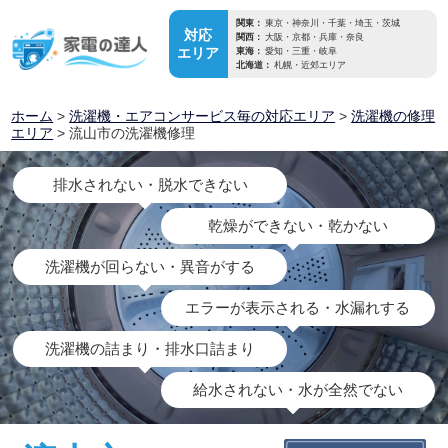
関東：
東京・神奈川・千葉・埼玉・茨城
対応
関西：
大阪・京都・兵庫・奈良
エリア
東海：
愛知・三重・岐阜
北海道：
札幌・近郊エリア
ホーム
>
洗濯機・エアコンサービス毎の対応エリア
>
洗濯機の修理
エリア
> 流山市の洗濯機修理
排水されない・脱水できない
乾燥ができない・乾かない
洗濯機が回らない・異音がする
エラーが表示される・水漏れする
洗濯機の詰まり・排水口詰まり
給水されない・水が全然でない