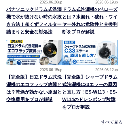
2026.06.26up
2026.06.19up
パナソニックドラム式洗濯
ドラム式洗濯機のベローズ
機で水が抜けない時の水抜
とは？水漏れ・破れ・ワイ
き方法！糸くずフィルター
ヤー外れの危険性と交換判
詰まりと安全な対処法
断をプロが解説
2026.06.15up
2026.06.12up
【完全版】日立ドラム式洗
【完全版】シャープドラム
濯機のエコフラップ故障と
式洗濯機C33エラーの原因
は？乾燥が効かない原因と
と直し方！ES-W113・ES-
交換費用をプロが解説
W114のドレンポンプ故障
をプロが解説
すべて見る