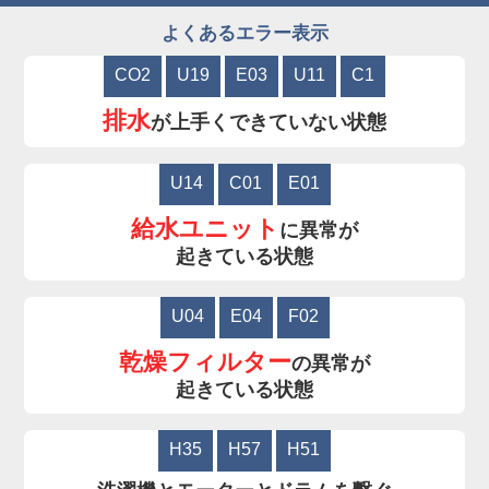
よくあるエラー表示
CO2
U19
E03
U11
C1
排水
が上手くできていない状態
U14
C01
E01
給水ユニット
に異常が
起きている状態
U04
E04
F02
乾燥フィルター
の異常が
起きている状態
H35
H57
H51