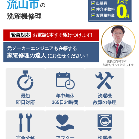
流山市
の
洗濯機修理
緊急対応
お電話1本すぐ駆けつけます!
元メーカーエンジニアも在籍する
家電修理の達人
にお任せください！
店長の岡村です！
誠意を持って対応します
最短
年中無休
洗濯機
即日対応
365日24時間
故障の修理
完全分解
アフター
洗濯機