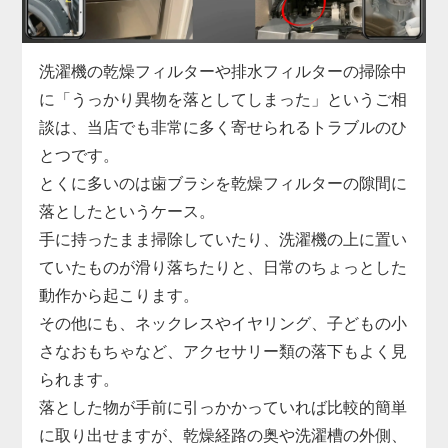
「家電の達人」では、こうした水漏れに対して洗濯
機を分解しての内部点検を実施し、漏れの原因箇所
を正確に特定。
洗濯機の乾燥フィルターや排水フィルターの掃除中
部品の交換から再接続、シーリングの補修まで迅速
に「うっかり異物を落としてしまった」というご相
に対応します。
談は、当店でも非常に多く寄せられるトラブルのひ
縦型・ドラム式問わず、各メーカーの機種に対応し
とつです。
ており、最短即日での訪問も可能です。
とくに多いのは歯ブラシを乾燥フィルターの隙間に
小さな水漏れでも早めの対処が肝心。
落としたというケース。
気になる症状があれば、まずはお気軽にご相談くだ
手に持ったまま掃除していたり、洗濯機の上に置い
さい。
ていたものが滑り落ちたりと、日常のちょっとした
動作から起こります。
その他にも、ネックレスやイヤリング、子どもの小
さなおもちゃなど、アクセサリー類の落下もよく見
られます。
落とした物が手前に引っかかっていれば比較的簡単
に取り出せますが、乾燥経路の奥や洗濯槽の外側、