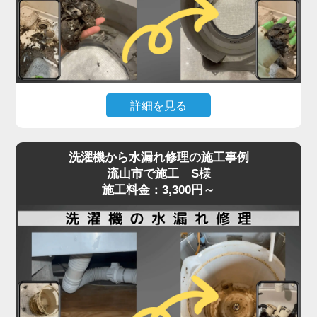
た症状でご相談いただくケースも増えています。
「家電の達人」では、こうしたトラブルに対して、
ベルトの張りや摩耗状態、モーターの動作チェック
を含めた点検を行い、必要に応じて交換・調整を実
施。
詳細を見る
特に縦型・ドラム式で構造が異なるため、経験豊富
なプロの手による的確な判断と施工が重要です。異
洗濯機の排水が遅い、流れない、エラーが出るとい
音や回転不良は初期段階での対応が肝心。
洗濯機から水漏れ修理の施工事例
った症状は、内部や排水口の詰まりが原因で発生す
流山市で施工 S様
放置すればさらなる部品破損にもつながるため、気
ることがよくあります。
施工料金：3,300円～
になる症状があればお早めにご相談ください。
特に多いのが、洗濯槽の奥にある「脱水受けカバ
ー」に汚れが蓄積し、排水の流れを妨げているケー
スです。
このカバーにはホコリや髪の毛、洗剤カスが溜まり
やすく、目詰まりすると排水エラーや脱水不良を引
き起こします。
また、排水ホースやトラップ内にも異物が詰まって