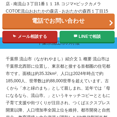
店 - 南流山３丁目1番１１ 18. コジマ×ビックカメラ
COTOE流山おおたかの森店 - おおたかの森西１丁目15
番3 19. ケーズデンキ 南柏店 - 向小金１丁目２７２ 番8
電話でお問い合わせ
20. 電化ショップヤマダ - 東深井２２０−３
メール相談する
LINEで相談
千葉県
流山市
の特徴
千葉県 流山市（ながれやまし）紹介文 1. 概要 流山市は
千葉県北西部に位置し、東京都と接する首都圏の住宅都
市です。面積は約35.32km²、人口は2024年時点で約
185,000人、世帯数は約88,000世帯を超えています。古
くから「水と緑のまち」として親しまれ、近年では「母
になるなら、流山市。」というキャッチコピーとともに
子育て支援や街づくりが注目され、つくばエクスプレス
開業以降、人口増加率全国上位を維持。都市開発と自然