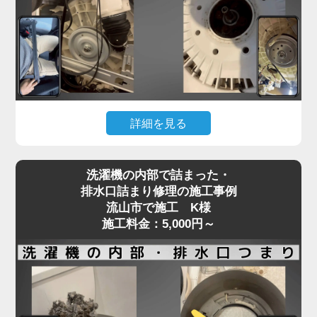
フラム部品の不良などが原因で、水の流れが制限さ
れてしまいます。
「家電の達人」では、こうした給水トラブルに対し
て、分解点検による給水弁の動作確認と部品交換を
行い、正常な給水機能を回復させます。
機種や年式に応じた適切な部品を使用し、交換では
詳細を見る
なく清掃・調整で済むケースにも柔軟に対応。
給水不良を放置するとエラー表示や洗濯の中断につ
洗濯機が回らない、またはガラガラ・ギュルギュル
ながり、家事全体がストップしてしまいます。水が
洗濯機の内部で詰まった・
といった異音がする場合、Vベルトの劣化や緩み、
出ない・出方が弱いなどの違和感を感じたら、早め
排水口詰まり修理の施工事例
モーターの不具合が原因であることが多く見られま
流山市で施工 K様
にプロの点検をご依頼ください。
す。
施工料金：5,000円～
特に、洗濯物を一度に詰め込みすぎる使い方を繰り
返すと、ベルトやモーターに過剰な負荷がかかり、
新しい洗濯機であっても故障リスクが高まります。
ベルトの損傷は徐々に症状が現れることもあり、
「音はするけど回らない」「動きが不安定」といっ