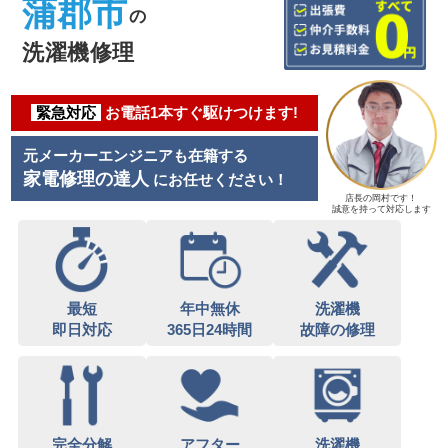
蒲郡市
の
洗濯機修理
緊急対応
お電話1本すぐ駆けつけます!
元メーカーエンジニアも在籍する
家電修理の達人
にお任せください！
店長の岡村です！
誠意を持って対応します
最短
年中無休
洗濯機
即日対応
365日24時間
故障の修理
完全分解
アフター
洗濯機