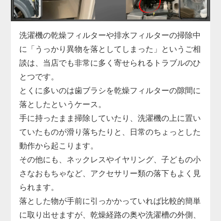
「家電の達人」では、こうした水漏れに対して洗濯
機を分解しての内部点検を実施し、漏れの原因箇所
を正確に特定。
洗濯機の乾燥フィルターや排水フィルターの掃除中
部品の交換から再接続、シーリングの補修まで迅速
に「うっかり異物を落としてしまった」というご相
に対応します。
談は、当店でも非常に多く寄せられるトラブルのひ
縦型・ドラム式問わず、各メーカーの機種に対応し
とつです。
ており、最短即日での訪問も可能です。
とくに多いのは歯ブラシを乾燥フィルターの隙間に
小さな水漏れでも早めの対処が肝心。
落としたというケース。
気になる症状があれば、まずはお気軽にご相談くだ
手に持ったまま掃除していたり、洗濯機の上に置い
さい。
ていたものが滑り落ちたりと、日常のちょっとした
動作から起こります。
その他にも、ネックレスやイヤリング、子どもの小
さなおもちゃなど、アクセサリー類の落下もよく見
られます。
落とした物が手前に引っかかっていれば比較的簡単
に取り出せますが、乾燥経路の奥や洗濯槽の外側、