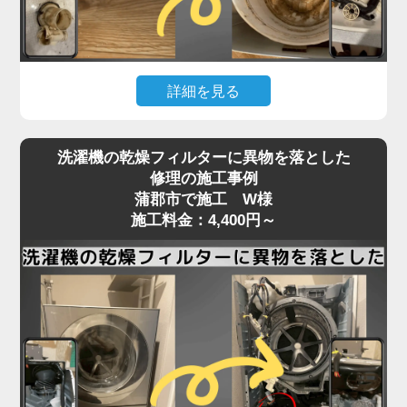
いることが多く、こうしたトラブルは分解しないと
確認・清掃ができません。
「家電の達人」では、洗濯機の脱水受けカバーや排
詳細を見る
水口周辺の分解清掃を行い、排水経路をスムーズに
保ちます。
洗濯機の下が濡れている、水たまりができているな
詰まりがひどい場合は、床下の排水管の点検・洗浄
洗濯機の乾燥フィルターに異物を落とした
どの「水漏れ」は、放置すると床材の腐食や階下へ
にも対応可能。市販洗剤では解決できない深部の汚
修理の施工事例
の漏水被害にもつながる深刻なトラブルです。
蒲郡市で施工 W様
れも、プロの技術でしっかり取り除きます。
原因はさまざまで、排水ホースの破損や接続不良、
施工料金：4,400円～
排水の流れが悪い、エラーが頻発するなどの症状が
給水ホースのパッキン劣化、防水パンからの溢れ、
あれば、お早めにご相談ください。
洗濯槽内部のひび割れやゴムパッキンの劣化、さら
には排水弁や給水バルブの不具合など、目視では特
定しづらいケースが多くあります。
特に、ホースや継ぎ目部分の劣化は経年劣化による
もので、設置から5〜10年が経過した機種ではよく
見られる症状です。