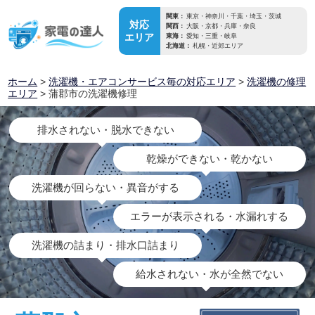
関東：
東京・神奈川・千葉・埼玉・茨城
対応
関西：
大阪・京都・兵庫・奈良
エリア
東海：
愛知・三重・岐阜
北海道：
札幌・近郊エリア
ホーム
>
洗濯機・エアコンサービス毎の対応エリア
>
洗濯機の修理
エリア
> 蒲郡市の洗濯機修理
排水されない・脱水できない
乾燥ができない・乾かない
洗濯機が回らない・異音がする
エラーが表示される・水漏れする
洗濯機の詰まり・排水口詰まり
給水されない・水が全然でない