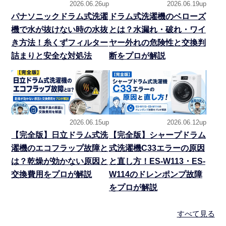
2026.06.26up
2026.06.19up
パナソニックドラム式洗濯
ドラム式洗濯機のベローズ
機で水が抜けない時の水抜
とは？水漏れ・破れ・ワイ
き方法！糸くずフィルター
ヤー外れの危険性と交換判
詰まりと安全な対処法
断をプロが解説
2026.06.15up
2026.06.12up
【完全版】日立ドラム式洗
【完全版】シャープドラム
濯機のエコフラップ故障と
式洗濯機C33エラーの原因
は？乾燥が効かない原因と
と直し方！ES-W113・ES-
交換費用をプロが解説
W114のドレンポンプ故障
をプロが解説
すべて見る