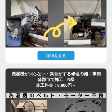
詰まっている可能性が高く、自力での対応が難しい
状態です。
実際の現場では、数年分のホコリや繊維クズが乾燥
経路を完全に塞ぎ、熱風が循環できず乾燥が不完全
になるケースが多数見られます。
そのまま放置すると、ヒートポンプの故障や基板へ
の負担にもつながり、最悪の場合高額修理や買い替
えの原因にもなります。「家電の達人」では、ドラ
詳細を見る
ム式洗濯機の乾燥不良トラブルに対し、分解による
乾燥経路の徹底洗浄と、ヒートポンプ周辺のクリー
洗濯機が水を吸い上げない、または水がチョロチョ
ニングを実施。
洗濯機が回らない・異音がする修理の施工事例
ロしか出ないといった症状は、「蛇口は開いている
最短即日対応で、内部の詰まりを根本から取り除
蒲郡市で施工 N様
のに洗濯が始まらない」状態として、多くのお客様
施工料金：8,800円～
き、乾燥力をしっかり回復させます。
からご相談をいただくトラブルのひとつです。
乾かないと感じたら、お早めにプロの手での点検・
この原因の多くは、洗濯機内部の給水弁（電磁弁）
洗浄をご検討ください。
に異常があることがほとんど。
経年劣化や水垢・異物による詰まり、内部のダイヤ