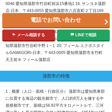
0046 愛知県蒲郡市竹谷町前浜15番地1 16. サンヨネ蒲郡
店-日本、〒443-0055 愛知県蒲郡市八百富町２丁目169
番地 17. スーパーマーケットバロー蒲郡店-日本、〒443-
電話でお問い合わせ
0041 愛知県蒲郡市宮成町１３−３４ 18. ベイシアフード
センター 蒲郡店-日本、〒443-0037 愛知県蒲郡市鹿島町
メール相談する
LINEで相談
浅井新田１−３ 19. イオン 蒲郡店-日本、〒443-0046 愛
知県蒲郡市竹谷町中野１−１ 20. フィール エクボスタイ
ルGAMAGORI-日本、〒443-0005 愛知県蒲郡市水竹町
天王前８ フィール蒲郡店
蒲郡市
の特徴
1．概要（人口・面積・行政区分） 蒲郡市は愛知県東部
に位置する海辺の観光都市で、人口約8万人を擁する中
規模都市です。面積は56.92平方キロメートルで、三河