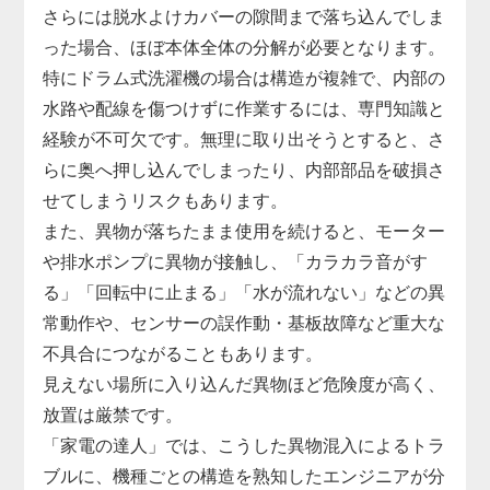
さらには脱水よけカバーの隙間まで落ち込んでしま
った場合、ほぼ本体全体の分解が必要となります。
特にドラム式洗濯機の場合は構造が複雑で、内部の
水路や配線を傷つけずに作業するには、専門知識と
経験が不可欠です。無理に取り出そうとすると、さ
らに奥へ押し込んでしまったり、内部部品を破損さ
せてしまうリスクもあります。
また、異物が落ちたまま使用を続けると、モーター
や排水ポンプに異物が接触し、「カラカラ音がす
る」「回転中に止まる」「水が流れない」などの異
常動作や、センサーの誤作動・基板故障など重大な
不具合につながることもあります。
見えない場所に入り込んだ異物ほど危険度が高く、
放置は厳禁です。
「家電の達人」では、こうした異物混入によるトラ
ブルに、機種ごとの構造を熟知したエンジニアが分