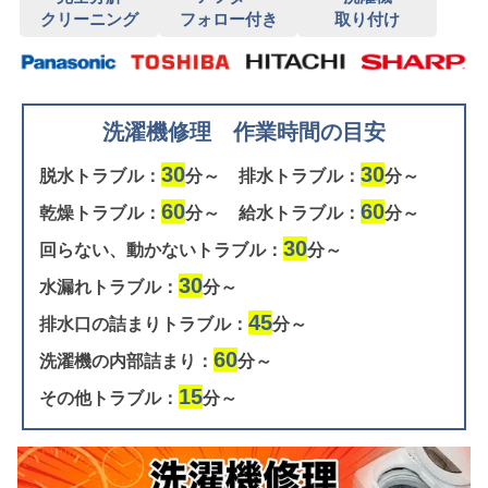
クリーニング
フォロー付き
取り付け
洗濯機修理 作業時間の目安
30
30
脱水トラブル：
分～
排水トラブル：
分～
60
60
乾燥トラブル：
分～
給水トラブル：
分～
30
回らない、動かないトラブル：
分～
30
水漏れトラブル：
分～
45
排水口の詰まりトラブル：
分～
60
洗濯機の内部詰まり：
分～
15
その他トラブル：
分～