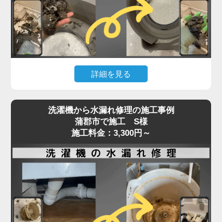
た症状でご相談いただくケースも増えています。
「家電の達人」では、こうしたトラブルに対して、
ベルトの張りや摩耗状態、モーターの動作チェック
を含めた点検を行い、必要に応じて交換・調整を実
施。
詳細を見る
特に縦型・ドラム式で構造が異なるため、経験豊富
なプロの手による的確な判断と施工が重要です。異
洗濯機の排水が遅い、流れない、エラーが出るとい
音や回転不良は初期段階での対応が肝心。
洗濯機から水漏れ修理の施工事例
った症状は、内部や排水口の詰まりが原因で発生す
蒲郡市で施工 S様
放置すればさらなる部品破損にもつながるため、気
ることがよくあります。
施工料金：3,300円～
になる症状があればお早めにご相談ください。
特に多いのが、洗濯槽の奥にある「脱水受けカバ
ー」に汚れが蓄積し、排水の流れを妨げているケー
スです。
このカバーにはホコリや髪の毛、洗剤カスが溜まり
やすく、目詰まりすると排水エラーや脱水不良を引
き起こします。
また、排水ホースやトラップ内にも異物が詰まって