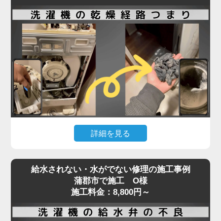
洗濯機内部のホースやポンプ部分に詰まりが起きて
いる可能性が高く、分解作業が必要となる専門的な
修理が求められます。実際の現場では、ホコリ・洗
剤カス・髪の毛などが固まり、水の流れを完全に塞
いでいることも。
排水エラーや脱水中の停止などの症状が出た場合、
無理に使用を続けるとモーターや基板の故障につな
がり、修理費用が高額になるリスクもあります。
「家電の達人」では、こうした内部詰まりの除去や
詳細を見る
排水系統の点検・修理を最短即日で対応可能。
経験豊富なプロの技術者が、機種や年式を問わず確
ドラム式洗濯機で「乾かない」「乾燥機能が弱い」
実に原因を特定し、適切な処置を行います。
給水されない・水がでない修理の施工事例
といった症状が出た場合、原因の多くは乾燥経路の
排水・脱水のトラブルは、ぜひお早めにご相談くだ
蒲郡市で施工 O様
奥に溜まったホコリや汚れです。
施工料金：8,800円～
さい。
フィルターを掃除しても改善しないときは、手の届
かない乾燥ダクト内部やヒートポンプ周辺に汚れが