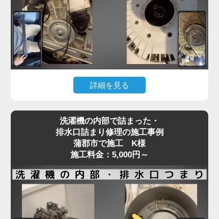
フラム部品の不良などが原因で、水の流れが制限さ
れてしまいます。
「家電の達人」では、こうした給水トラブルに対し
て、分解点検による給水弁の動作確認と部品交換を
行い、正常な給水機能を回復させます。
機種や年式に応じた適切な部品を使用し、交換では
詳細を見る
なく清掃・調整で済むケースにも柔軟に対応。
給水不良を放置するとエラー表示や洗濯の中断につ
洗濯機が回らない、またはガラガラ・ギュルギュル
ながり、家事全体がストップしてしまいます。水が
洗濯機の内部で詰まった・
といった異音がする場合、Vベルトの劣化や緩み、
出ない・出方が弱いなどの違和感を感じたら、早め
排水口詰まり修理の施工事例
モーターの不具合が原因であることが多く見られま
蒲郡市で施工 K様
にプロの点検をご依頼ください。
す。
施工料金：5,000円～
特に、洗濯物を一度に詰め込みすぎる使い方を繰り
返すと、ベルトやモーターに過剰な負荷がかかり、
新しい洗濯機であっても故障リスクが高まります。
ベルトの損傷は徐々に症状が現れることもあり、
「音はするけど回らない」「動きが不安定」といっ