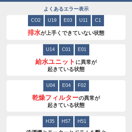
よくあるエラー表示
CO2
U19
E03
U11
C1
排水
が上手くできていない状態
U14
C01
E01
給水ユニット
に異常が
起きている状態
U04
E04
F02
乾燥フィルター
の異常が
起きている状態
H35
H57
H51