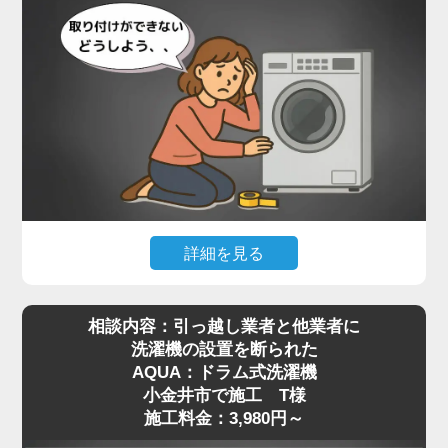
詳細を見る
最近はネット通販で高機能なドラム式洗濯機を購入
相談内容：引っ越し業者と他業者に
される方が増えていますが、実際に届いてみると本
洗濯機の設置を断られた
体が非常に重く、自力での移動や取り付けが難しい
AQUA：ドラム式洗濯機
と感じる方も多いようです。特に設置場所までの搬
小金井市で施工 T様
入や、わずかな段差の乗り越え、排水や給水の接続
施工料金：3,980円～
作業などは、専門知識がないと手に負えないケース