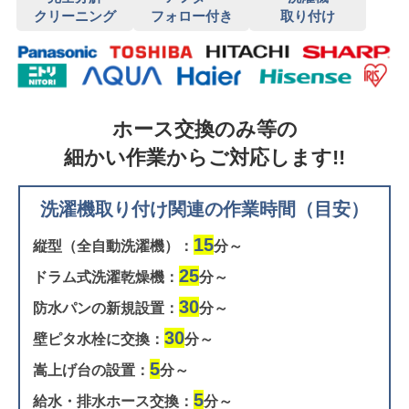
クリーニング
フォロー付き
取り付け
ホース交換のみ等の
細かい作業からご対応します!!
洗濯機取り付け関連の作業時間（目安）
15
縦型（全自動洗濯機）：
分～
25
ドラム式洗濯乾燥機：
分～
30
防水パンの新規設置：
分～
30
壁ピタ水栓に交換：
分～
5
嵩上げ台の設置：
分～
5
給水・排水ホース交換：
分～