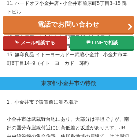
11. ハードオフ小金井店 - 小金井市前原町5丁目3−15 鴨
下ビル
12. オフハウス小金井店 - 小金井市前原町5丁目3−15 鴨
電話でお問い合わせ
下ビル
13. 三立電器 - 小金井市南町2丁目10−16 松屋ビル
メール相談する
LINEで相談
14. DO21アサカワ - 小金井市緑町2丁目1
15. 無印良品 イトーヨーカドー武蔵小金井 - 小金井市本
町6丁目14−9（イトーヨーカドー3階）
東京都
小金井市
の特徴
1．小金井市で設置前に測る場所
小金井市は武蔵野台地にあり、大部分は平坦ですが、南
部の国分寺崖線付近には高低差と坂道があります。JR
中央線沿線の集合住宅、住居系地域の戸建て、はけ周辺