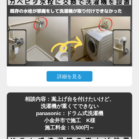
法ギリギリで、水栓位置はクリアしていたものの、
扉が障害物となって搬入が不可能な状態。そのた
め、扉を丁寧に取り外してから搬入し、所定の位置
に設置。その後、扉を元通りに復旧することでスム
ーズに作業を完了しました。施工料金はドラム式洗
濯機設置費用と扉の脱着費用で7,280円～となり、
「最初はどうなるかと思ったけど、無事に入って本
当に助かりました」とお喜びいただきました。
洗濯機取り付けには、扉や壁、水栓の位置などさま
詳細を見る
ざまな要素が関係します。搬入の難しい住宅でも対
洗濯機を設置しようとしたら「水栓にぶつかって入
応可能ですので、お困りの際はぜひご相談くださ
相談内容：嵩上げ台を付けたいけど、
らない」といったご相談は、ドラム式洗濯機に特に
い。プロが現場で判断し、最適な方法で確実に設置
洗濯機が重くてできない
多く見られます。今回、小金井市で施工させていた
いたします。
panasonic：ドラム式洗濯機
だいたN様のご自宅もまさにそのケースでした。購
小金井市で施工 K様
入されたのはTOSHIBAのドラム式洗濯機。設置ス
施工料金：5,500円～
ペースには洗濯パンがありましたが、既設の蛇口