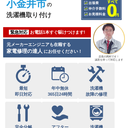
小金井市
の
洗濯機取り付け
緊急対応
お電話1本すぐ駆けつけます!
元メーカーエンジニアも在籍する
家電修理の達人
にお任せください！
店長の岡村です！
誠意を持って対応します
最短
年中無休
洗濯機
即日対応
365日24時間
故障の修理
完全分解
アフター
洗濯機