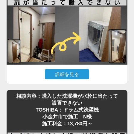
める必要があり、数センチの誤差も許されない状況
でした。
さらに、他の業者にも断られたとのことで、当店に
ご連絡をいただいた際には「設置できる業者が見つ
からず困っている」とのお声も。現地を確認したう
えで、洗濯パンと各障害物との距離を慎重に測りな
がら、数ミリ単位で位置調整し、無事に搬入・設置
を完了しました。施工料金は3,980円～で、T様にも
大変ご満足いただけました。
詳細を見る
ドラム式洗濯機はサイズが大きく、搬入経路のちょ
「スペースが狭い」「他社に断られた」など、難し
相談内容：購入した洗濯機が水栓に当たって
っとした障害が設置を難しくすることがあります。
い設置条件でも対応可能なケースは多くあります。
設置できない
今回、小金井市でご依頼いただいたO様のケースで
まずはお気軽にご相談ください。プロの判断で最適
TOSHIBA：ドラム式洗濯機
は、「購入したSHARPのドラム式洗濯機が脱衣所
な方法をご提案いたします
小金井市で施工 N様
の扉に当たって入らない」というお悩みでした。
施工料金：13,780円～
現地確認の結果、開き戸の開口幅が洗濯機本体の寸