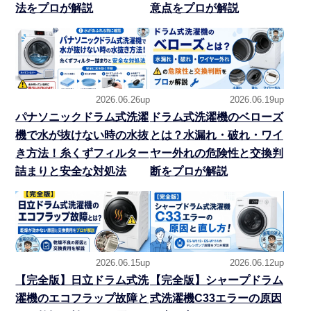
法をプロが解説
意点をプロが解説
2026.06.26up
2026.06.19up
パナソニックドラム式洗濯
ドラム式洗濯機のベローズ
機で水が抜けない時の水抜
とは？水漏れ・破れ・ワイ
き方法！糸くずフィルター
ヤー外れの危険性と交換判
詰まりと安全な対処法
断をプロが解説
2026.06.15up
2026.06.12up
【完全版】日立ドラム式洗
【完全版】シャープドラム
濯機のエコフラップ故障と
式洗濯機C33エラーの原因