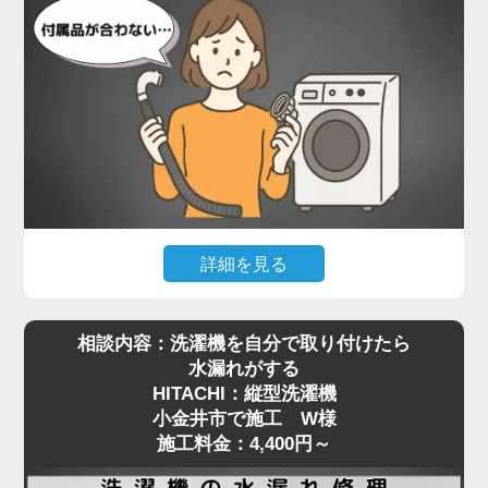
設置されていたのは、Panasonicのドラム式洗濯
機。一般的な縦型と比べて本体が非常に重く、ご自
身で嵩上げ台を取り付けるのは現実的ではありませ
んでした。当店では、専用の工具で熟練のスタッフ
が慎重に本体を持ち上げ、水平を保ったまま嵩上げ
台を正しく設置。わずかな傾きでも動作や振動に影
響が出るため、細部まで調整しながら施工を進めま
した。
施工後は洗濯機の下に空間ができたことで、今後の
詳細を見る
配管清掃もスムーズに行える状態に。施工料金は
最近はネットオークションやリサイクルショップ
5,500円～で対応可能です。
相談内容：洗濯機を自分で取り付けたら
で、状態の良い中古の洗濯機を購入される方も増え
洗濯機取り付けにおける嵩上げ作業は、重量物の取
水漏れがする
ていますが、**実際に設置しようとした際に「付属
り扱いと設置バランスが重要。プロの手による確実
HITACHI：縦型洗濯機
品が合わない」といったトラブルも少なくありませ
な設置をご希望の方は、ぜひ一度ご相談ください。
小金井市で施工 W様
ん。小金井市で施工をご依頼いただいたS様も、中
安全かつ丁寧に対応いたします。
施工料金：4,400円～
古で購入されたPanasonicの縦型洗濯機の取り付け