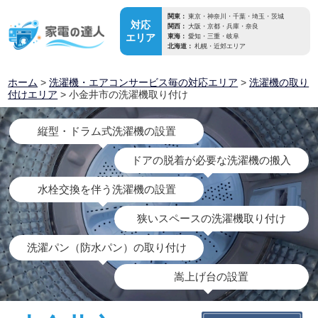
関東：
東京・神奈川・千葉・埼玉・茨城
対応
関西：
大阪・京都・兵庫・奈良
エリア
東海：
愛知・三重・岐阜
北海道：
札幌・近郊エリア
ホーム
>
洗濯機・エアコンサービス毎の対応エリア
>
洗濯機の取り
付けエリア
> 小金井市の洗濯機取り付け
縦型・ドラム式洗濯機の設置
ドアの脱着が必要な洗濯機の搬入
水栓交換を伴う洗濯機の設置
狭いスペースの洗濯機取り付け
洗濯パン（防水パン）の取り付け
嵩上げ台の設置