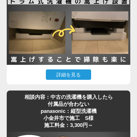
（水栓金具）が本体と干渉してしまい、奥まで入ら
ず断念されたとのことでした。
現地確認のうえ、干渉の原因が水栓の出っ張りであ
ることを特定。そこで、出幅の少ない「壁ピタ水
栓」に交換することで、洗濯機がすっきり収まるス
ペースを確保しました。その後、洗濯機を慎重に搬
入・設置し、給水・排水ホースの接続、動作確認ま
で丁寧に対応。施工料金は13,780円～で、機器の扱
詳細を見る
いが難しい場所でもしっかりサポートしています。
「購入したマンションで定期的に行われる配管の高
相談内容：中古の洗濯機を購入したら
圧洗浄に対応するには、洗濯機を嵩上げしないとい
洗濯機取り付けは「置くだけ」では済まない場合も
付属品が合わない
けない」と管理会社から案内されたものの、「洗濯
多く、ちょっとした配管や水栓の干渉が障害になる
panasonic：縦型洗濯機
機が重すぎて持ち上げられない」というお悩みで、
ことがあります。設置でお困りの際は、ぜひ専門業
小金井市で施工 S様
小金井市でご依頼いただいたK様の施工事例をご紹
者へご相談ください。プロの目線で、的確な対応を
施工料金：3,300円～
介します。
ご提案いたします。