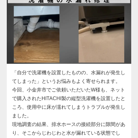
にお困りでした。
具体的には、給水ホースの形状がご自宅の水栓と合
わず、さらに排水ホースも短くて排水口まで届かな
い状態。当店では、現地の設備に合った専用の給水
ホースをその場で用意し、排水ホースも延長パーツ
で対応。しっかりと固定・接続を行い、動作確認ま
で丁寧にサポートしました。施工料金は3,300円～
で、無駄な出費を抑えつつ、安全に取り付けを完了
しています。
「自分で洗濯機を設置したものの、水漏れが発生し
洗濯機取り付けは、本体だけでなく「設置環境に合
てしまった」というお悩みもよく寄せられます。
った付属品の選定」がとても重要です。特に中古品
今回、小金井市でご依頼いただいたW様も、ネット
の場合、部品の欠品や劣化があることも多いため、
で購入されたHITACHI製の縦型洗濯機を設置したと
専門業者による現地対応でスムーズに解決するのが
ころ、使用中に床が濡れてしまうトラブルが発生し
安心です。お困りの際はぜひお気軽にご相談くださ
ました。
い。
現地調査の結果、排水ホースの接続部分に隙間があ
り、そこからじわじわと水が漏れている状態でし