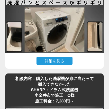
も少なくありません。
小金井市で施工をご依頼いただいたN様も、ネット
で購入したドラム式洗濯機を玄関先までは運べたも
のの、「重くて一人では設置場所まで動かせない」
とお困りでした。私たちは現地にて搬入から位置調
整、アジャスターの調整、水栓や排水の接続までを
一括で対応し、安心してご使用いただける状態に仕
上げました。ドラム式洗濯機の施工料金は3,980円
～と明瞭で、コスト面でもご満足いただけました。
詳細を見る
引っ越し先で洗濯機を設置しようとしたところ、洗
ドラム式洗濯機の取り付けは、見た目以上に重量や
相談内容：購入した洗濯機が扉に当たって
濯パンと本体のサイズがギリギリで、引っ越し業者
配管の問題でトラブルになりやすい作業です。ご自
搬入できなかった
から「設置はできない」と断られてしまった…そん
身での無理な設置は事故や水漏れの原因にもなりま
SHARP：ドラム式洗濯機
なご相談を、小金井市で施工をご依頼いただいたT
すので、専門の業者にお任せいただくのが安心で
小金井市で施工 O様
様からいただきました。設置予定のAQUA製ドラム
す。お困りの際は、ぜひお気軽にご相談ください。
施工料金：7,280円～
式洗濯機は、洗面台・壁・ドア枠の間にピタリと収