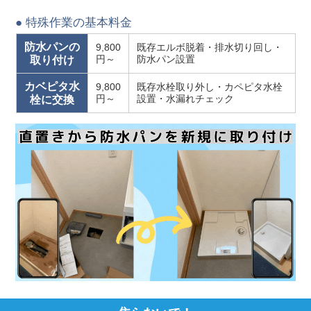
● 特殊作業の基本料金
防水パンの
9,800
既存エルボ脱着・排水切り回し・
円～
防水パン設置
取り付け
カベピタ水
9,800
既存水栓取り外し・カペピタ水栓
円～
設置・水漏れチェック
栓に交換