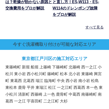
は？乾燥が効かない原因と
と直し方！ES-W113・ES-
交換費用をプロが解説
W114のドレンポンプ故障
をプロが解説
すべて見る
今すぐ洗濯機取り付けが可能な対応エリア
東京都
江戸川区の施工対応エリア
東篠崎町 新堀 船堀 上篠崎 下篠崎町 北篠崎 西一之江 小
松川 東小岩 西小松川町 篠崎町 松本 北小岩 東篠崎 興宮
町 東葛西 北葛西 瑞江 臨海町 中央 西小岩 南小岩 松島
東松本 鹿骨 平井 東瑞江 松江 一之江町 西葛西 本一色 東
小松川 清新町 西篠崎 上一色 鹿骨町 中葛西 南篠崎町 南
葛西 一之江 宇喜田町 二之江町 大杉