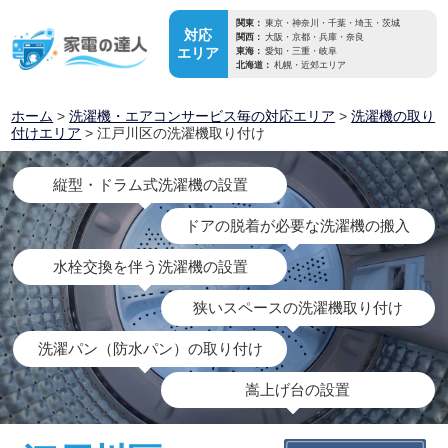
関東：
東京・神奈川・千葉・埼玉・茨城
対応
関西：
大阪・京都・兵庫・奈良
エリア
東海：
愛知・三重・岐阜
北海道：
札幌・近郊エリア
ホーム
>
洗濯機・エアコンサービス毎の対応エリア
>
洗濯機の取り
付けエリア
> 江戸川区の洗濯機取り付け
縦型・ドラム式洗濯機の設置
ドアの脱着が必要な洗濯機の搬入
水栓交換を伴う洗濯機の設置
狭いスペースの洗濯機取り付け
洗濯パン（防水パン）の取り付け
嵩上げ台の設置