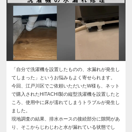
にお困りでした。
具体的には、給水ホースの形状がご自宅の水栓と合
わず、さらに排水ホースも短くて排水口まで届かな
い状態。当店では、現地の設備に合った専用の給水
ホースをその場で用意し、排水ホースも延長パーツ
で対応。しっかりと固定・接続を行い、動作確認ま
で丁寧にサポートしました。施工料金は3,300円～
で、無駄な出費を抑えつつ、安全に取り付けを完了
しています。
「自分で洗濯機を設置したものの、水漏れが発生し
洗濯機取り付けは、本体だけでなく「設置環境に合
てしまった」というお悩みもよく寄せられます。
った付属品の選定」がとても重要です。特に中古品
今回、江戸川区でご依頼いただいたW様も、ネット
の場合、部品の欠品や劣化があることも多いため、
で購入されたHITACHI製の縦型洗濯機を設置したと
専門業者による現地対応でスムーズに解決するのが
ころ、使用中に床が濡れてしまうトラブルが発生し
安心です。お困りの際はぜひお気軽にご相談くださ
ました。
い。
現地調査の結果、排水ホースの接続部分に隙間があ
り、そこからじわじわと水が漏れている状態でし