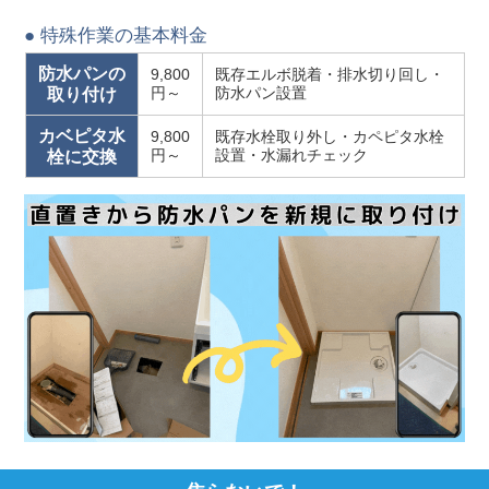
● 特殊作業の基本料金
防水パンの
9,800
既存エルボ脱着・排水切り回し・
円～
防水パン設置
取り付け
カベピタ水
9,800
既存水栓取り外し・カペピタ水栓
円～
設置・水漏れチェック
栓に交換