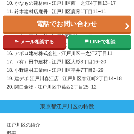
10. かなもの建材㈱ - 江戸川区西一之江4丁目13−17
11. 鈴木建材店鹿骨 - 江戸川区鹿骨1丁目11−11
12. 瀧澤建材 - 江戸川区西小松川町20−5 TKビル
電話でお問い合わせ
13. （有）鈴木建材店 - 江戸川区篠崎町7丁目11−5
14. （有）石渡建材 - 江戸川区松江5丁目7−1
メール相談する
LINEで相談
15. 建デポ 江戸川松本店 - 江戸川区松本2丁目39−1
16. アポロ建材株式会社 - 江戸川区一之江2丁目11
17. （有）田中建材 - 江戸川区大杉3丁目16−20
18. 小野建材工業㈱ - 江戸川区平井7丁目2−29
19. 建デポ 江戸川春江店 - 江戸川区春江町2丁目14−18
20. 関口金物 - 江戸川区中葛西2丁目25−12
東京都
江戸川区
の特徴
江戸川区の紹介
概要