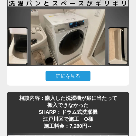
も少なくありません。
江戸川区で施工をご依頼いただいたN様も、ネット
で購入したドラム式洗濯機を玄関先までは運べたも
のの、「重くて一人では設置場所まで動かせない」
とお困りでした。私たちは現地にて搬入から位置調
整、アジャスターの調整、水栓や排水の接続までを
一括で対応し、安心してご使用いただける状態に仕
上げました。ドラム式洗濯機の施工料金は3,980円
～と明瞭で、コスト面でもご満足いただけました。
詳細を見る
引っ越し先で洗濯機を設置しようとしたところ、洗
ドラム式洗濯機の取り付けは、見た目以上に重量や
相談内容：購入した洗濯機が扉に当たって
濯パンと本体のサイズがギリギリで、引っ越し業者
配管の問題でトラブルになりやすい作業です。ご自
搬入できなかった
から「設置はできない」と断られてしまった…そん
身での無理な設置は事故や水漏れの原因にもなりま
SHARP：ドラム式洗濯機
なご相談を、江戸川区で施工をご依頼いただいたT
すので、専門の業者にお任せいただくのが安心で
江戸川区で施工 O様
様からいただきました。設置予定のAQUA製ドラム
す。お困りの際は、ぜひお気軽にご相談ください。
施工料金：7,280円～
式洗濯機は、洗面台・壁・ドア枠の間にピタリと収