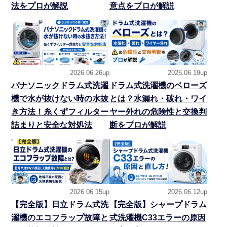
法をプロが解説
意点をプロが解説
2026.06.26up
2026.06.19up
パナソニックドラム式洗濯
ドラム式洗濯機のベローズ
機で水が抜けない時の水抜
とは？水漏れ・破れ・ワイ
き方法！糸くずフィルター
ヤー外れの危険性と交換判
詰まりと安全な対処法
断をプロが解説
2026.06.15up
2026.06.12up
【完全版】日立ドラム式洗
【完全版】シャープドラム
濯機のエコフラップ故障と
式洗濯機C33エラーの原因