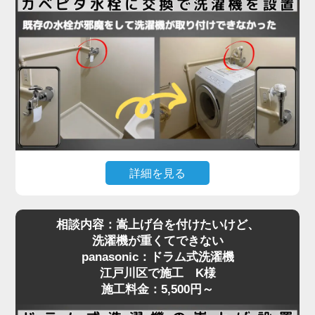
法ギリギリで、水栓位置はクリアしていたものの、
扉が障害物となって搬入が不可能な状態。そのた
め、扉を丁寧に取り外してから搬入し、所定の位置
に設置。その後、扉を元通りに復旧することでスム
ーズに作業を完了しました。施工料金はドラム式洗
濯機設置費用と扉の脱着費用で7,280円～となり、
「最初はどうなるかと思ったけど、無事に入って本
当に助かりました」とお喜びいただきました。
洗濯機取り付けには、扉や壁、水栓の位置などさま
詳細を見る
ざまな要素が関係します。搬入の難しい住宅でも対
洗濯機を設置しようとしたら「水栓にぶつかって入
応可能ですので、お困りの際はぜひご相談くださ
相談内容：嵩上げ台を付けたいけど、
らない」といったご相談は、ドラム式洗濯機に特に
い。プロが現場で判断し、最適な方法で確実に設置
洗濯機が重くてできない
多く見られます。今回、江戸川区で施工させていた
いたします。
panasonic：ドラム式洗濯機
だいたN様のご自宅もまさにそのケースでした。購
江戸川区で施工 K様
入されたのはTOSHIBAのドラム式洗濯機。設置ス
施工料金：5,500円～
ペースには洗濯パンがありましたが、既設の蛇口