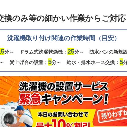
交換のみ等の
細かい作業からご対応し
洗濯機取り付け関連の作業時間（目安）
15
25
分～
ドラム式洗濯乾燥機：
分～
防水パンの新規
5
5
～
嵩上げ台の設置：
分～
給水・排水ホース交換：