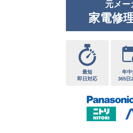
元メー
家電修
最短
年中
即日対応
365日