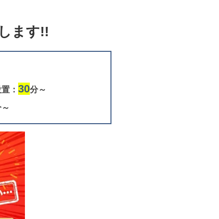
ます!!
30
設置：
分～
分～