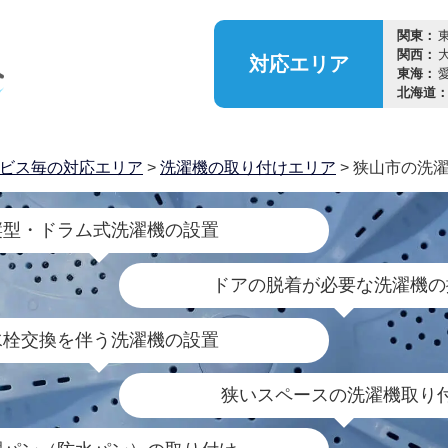
関東：
関西：
対応
エリア
東海：
北海道
ビス毎の対応エリア
>
洗濯機の取り付けエリア
> 狭山市の洗
縦型・ドラム式洗濯機の設置
ドアの脱着が必要な洗濯機の
水栓交換を伴う洗濯機の設置
狭いスペースの洗濯機取り