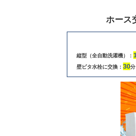
ホース
縦型（全自動洗濯機）：
30
壁ピタ水栓に交換：
分