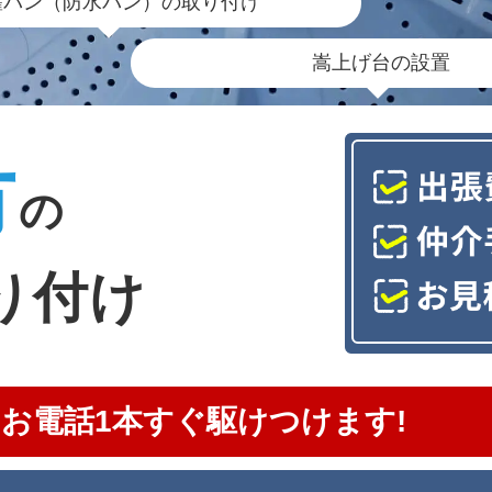
濯パン（防水パン）の取り付け
嵩上げ台の設置
市
の
り付け
お電話1本すぐ駆けつけます!