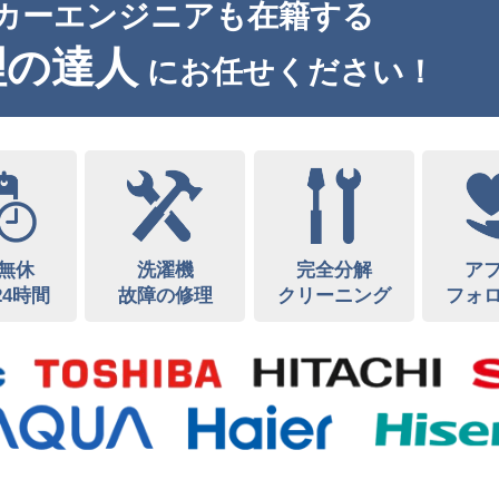
カーエンジニアも在籍する
理の達人
にお任せください！
無休
洗濯機
完全分解
ア
24時間
故障の修理
クリーニング
フォ