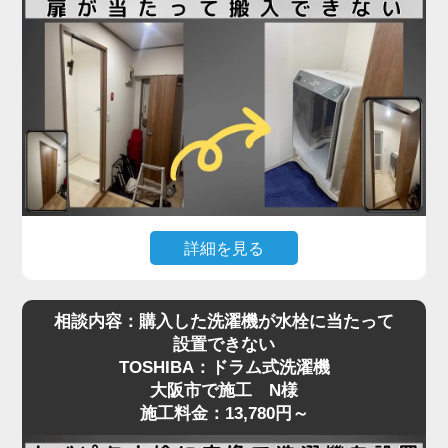
る必要があり、数センチの誤差も許されない状況で
した。
さらに、他の業者にも断られたとのことで、当店に
ご連絡をいただいた際には「設置できる業者が見つ
からず困っている」とのお声も。現地を確認したう
えで、洗濯パンと各障害物との距離を慎重に測りな
がら、数ミリ単位で位置調整し、無事に搬入・設置
を完了しました。施工料金は3,980円～で、T様にも
大変ご満足いただけました。
詳細を見る
ドラム式洗濯機はサイズが大きく、搬入経路のちょ
「スペースが狭い」「他社に断られた」など、難し
相談内容：購入した洗濯機が水栓に当たって
っとした障害が設置を難しくすることがあります。
い設置条件でも対応可能なケースは多くあります。
設置できない
今回、大阪市でご依頼いただいたO様のケースで
まずはお気軽にご相談ください。プロの判断で最適
TOSHIBA：ドラム式洗濯機
は、「購入したSHARPのドラム式洗濯機が脱衣所
な方法をご提案いたします
大阪市で施工 N様
の扉に当たって入らない」というお悩みでした。
施工料金：13,780円～
現地確認の結果、開き戸の開口幅が洗濯機本体の寸