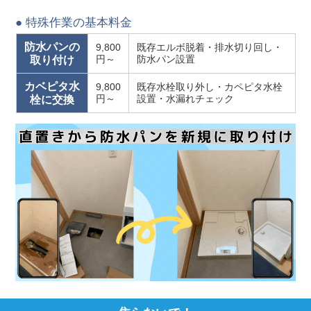
● 特殊作業の基本料金
防水パンの
9,800
既存エルボ脱着・排水切り回し・
円～
防水パン設置
取り付け
カベピタ水
9,800
既存水栓取り外し・カペピタ水栓
円～
設置・水漏れチェック
栓に交換