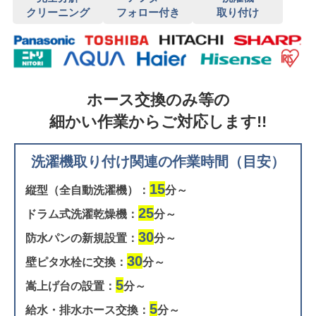
クリーニング
フォロー付き
取り付け
ホース交換のみ等の
細かい作業からご対応します!!
洗濯機取り付け関連の作業時間（目安）
15
縦型（全自動洗濯機）：
分～
25
ドラム式洗濯乾燥機：
分～
30
防水パンの新規設置：
分～
30
壁ピタ水栓に交換：
分～
5
嵩上げ台の設置：
分～
5
給水・排水ホース交換：
分～