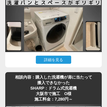
も少なくありません。
大阪市で施工をご依頼いただいたN様も、ネットで
購入したドラム式洗濯機を玄関先までは運べたもの
の、「重くて一人では設置場所まで動かせない」と
お困りでした。私たちは現地にて搬入から位置調
整、アジャスターの調整、水栓や排水の接続までを
一括で対応し、安心してご使用いただける状態に仕
上げました。ドラム式洗濯機の施工料金は3,980円
～と明瞭で、コスト面でもご満足いただけました。
詳細を見る
引っ越し先で洗濯機を設置しようとしたところ、洗
ドラム式洗濯機の取り付けは、見た目以上に重量や
相談内容：購入した洗濯機が扉に当たって
濯パンと本体のサイズがギリギリで、引っ越し業者
配管の問題でトラブルになりやすい作業です。ご自
搬入できなかった
から「設置はできない」と断られてしまった…そん
身での無理な設置は事故や水漏れの原因にもなりま
SHARP：ドラム式洗濯機
なご相談を、大阪市で施工をご依頼いただいたT様
すので、専門の業者にお任せいただくのが安心で
大阪市で施工 O様
からいただきました。設置予定のAQUA製ドラム式
す。お困りの際は、ぜひお気軽にご相談ください。
施工料金：7,280円～
洗濯機は、洗面台・壁・ドア枠の間にピタリと収め