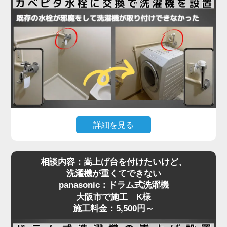
法ギリギリで、水栓位置はクリアしていたものの、
扉が障害物となって搬入が不可能な状態。そのた
め、扉を丁寧に取り外してから搬入し、所定の位置
に設置。その後、扉を元通りに復旧することでスム
ーズに作業を完了しました。施工料金はドラム式洗
濯機設置費用と扉の脱着費用で7,280円～となり、
「最初はどうなるかと思ったけど、無事に入って本
当に助かりました」とお喜びいただきました。
洗濯機取り付けには、扉や壁、水栓の位置などさま
詳細を見る
ざまな要素が関係します。搬入の難しい住宅でも対
洗濯機を設置しようとしたら「水栓にぶつかって入
応可能ですので、お困りの際はぜひご相談くださ
相談内容：嵩上げ台を付けたいけど、
らない」といったご相談は、ドラム式洗濯機に特に
い。プロが現場で判断し、最適な方法で確実に設置
洗濯機が重くてできない
多く見られます。今回、大阪市で施工させていただ
いたします。
panasonic：ドラム式洗濯機
いたN様のご自宅もまさにそのケースでした。購入
大阪市で施工 K様
されたのはTOSHIBAのドラム式洗濯機。設置スペ
施工料金：5,500円～
ースには洗濯パンがありましたが、既設の蛇口（水