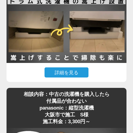
栓金具）が本体と干渉してしまい、奥まで入らず断
念されたとのことでした。
現地確認のうえ、干渉の原因が水栓の出っ張りであ
ることを特定。そこで、出幅の少ない「壁ピタ水
栓」に交換することで、洗濯機がすっきり収まるス
ペースを確保しました。その後、洗濯機を慎重に搬
入・設置し、給水・排水ホースの接続、動作確認ま
で丁寧に対応。施工料金は13,780円～で、機器の扱
詳細を見る
いが難しい場所でもしっかりサポートしています。
「購入したマンションで定期的に行われる配管の高
相談内容：中古の洗濯機を購入したら
圧洗浄に対応するには、洗濯機を嵩上げしないとい
洗濯機取り付けは「置くだけ」では済まない場合も
付属品が合わない
けない」と管理会社から案内されたものの、「洗濯
多く、ちょっとした配管や水栓の干渉が障害になる
panasonic：縦型洗濯機
機が重すぎて持ち上げられない」というお悩みで、
ことがあります。設置でお困りの際は、ぜひ専門業
大阪市で施工 S様
大阪市でご依頼いただいたK様の施工事例をご紹介
者へご相談ください。プロの目線で、的確な対応を
施工料金：3,300円～
します。
ご提案いたします。