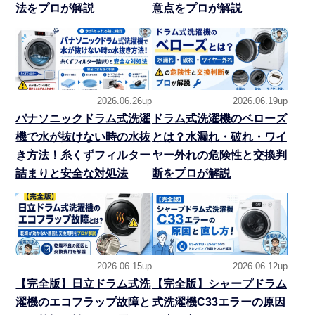
法をプロが解説
意点をプロが解説
2026.06.26up
2026.06.19up
パナソニックドラム式洗濯
ドラム式洗濯機のベローズ
機で水が抜けない時の水抜
とは？水漏れ・破れ・ワイ
き方法！糸くずフィルター
ヤー外れの危険性と交換判
詰まりと安全な対処法
断をプロが解説
2026.06.15up
2026.06.12up
【完全版】日立ドラム式洗
【完全版】シャープドラム
濯機のエコフラップ故障と
式洗濯機C33エラーの原因