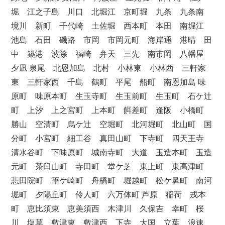
堀 江之子島 川口 北堀江 京町堀 九条 九条南
境川 新町 千代崎 土佐堀 西本町 本田 南堀江
池島 石田 磯路 市岡 市岡元町 海岸通 港晴 田
中 築港 波除 福崎 弁天 三先 南市岡 八幡屋
夕凪 泉尾 北恩加島 北村 小林東 小林西 三軒家
東 三軒家西 千島 鶴町 平尾 船町 南恩加島 味
原町 味原本町 生玉寺町 生玉前町 生玉町 石ケ辻
町 上汐 上之宮町 上本町 餌差町 逢阪 小橋町
勝山 空清町 烏ケ辻 空堀町 北河堀町 北山町 国
分町 小宮町 細工谷 真田山町 下寺町 四天王寺
清水谷町 下味原町 城南寺町 大道 玉造本町 玉造
元町 茶臼山町 寺田町 堂ケ芝 東上町 東高津町
悲田院町 筆ケ崎町 舟橋町 堀越町 松ケ鼻町 南河
堀町 夕陽丘町 伶人町 六万体町 芦原 稲荷 戎本
町 恵比須東 恵美須西 木津川 久保吉 幸町 桜
川 塩草 敷津東 敷津西 下寺 大国 立葉 浪速