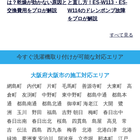
は？乾燥が効かない原因と
と直し方！ES-W113・ES-
交換費用をプロが解説
W114のドレンポンプ故障
をプロが解説
すべて見る
今すぐ洗濯機取り付けが可能な対応エリア
大阪府
大阪市の施工対応エリア
網島町 内代町 片町 毛馬町 善源寺町 大東町 高
倉町 友渕町 中野町 東中野町 都島中通 都島本
通 都島南通 都島北通 御幸町 海老江 大開 鷺
洲 玉川 野田 福島 吉野 朝日 梅町 春日出中
春日出南 春日出北 桜島 四貫島 島屋 高見 常
吉 伝法 酉島 西九条 梅香 北港 北港白津 北港
緑地 夢洲東 安治川 阿波座 立売堀 靭本町 江戸