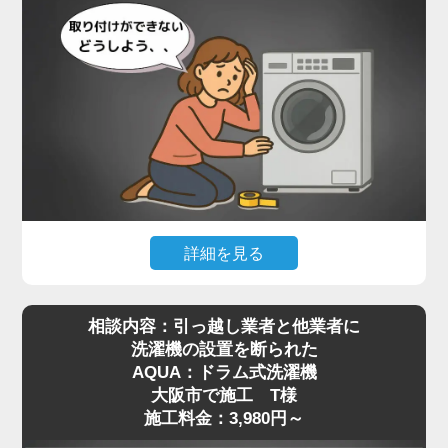
詳細を見る
最近はネット通販で高機能なドラム式洗濯機を購入
相談内容：引っ越し業者と他業者に
される方が増えていますが、実際に届いてみると本
洗濯機の設置を断られた
体が非常に重く、自力での移動や取り付けが難しい
AQUA：ドラム式洗濯機
と感じる方も多いようです。特に設置場所までの搬
大阪市で施工 T様
入や、わずかな段差の乗り越え、排水や給水の接続
施工料金：3,980円～
作業などは、専門知識がないと手に負えないケース