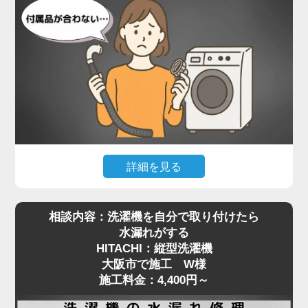
設置されていたのは、Panasonicのドラム式洗濯
機。一般的な縦型と比べて本体が非常に重く、ご自
身で嵩上げ台を取り付けるのは現実的ではありませ
んでした。当店では、専用の工具で熟練のスタッフ
が慎重に本体を持ち上げ、水平を保ったまま嵩上げ
台を正しく設置。わずかな傾きでも動作や振動に影
響が出るため、細部まで調整しながら施工を進めま
した。
施工後は洗濯機の下に空間ができたことで、今後の
詳細を見る
配管清掃もスムーズに行える状態に。施工料金は
最近はネットオークションやリサイクルショップ
5,500円～で対応可能です。
相談内容：洗濯機を自分で取り付けたら
で、状態の良い中古の洗濯機を購入される方も増え
洗濯機取り付けにおける嵩上げ作業は、重量物の取
水漏れがする
ていますが、**実際に設置しようとした際に「付属
り扱いと設置バランスが重要。プロの手による確実
HITACHI：縦型洗濯機
品が合わない」といったトラブルも少なくありませ
な設置をご希望の方は、ぜひ一度ご相談ください。
大阪市で施工 W様
ん。大阪市で施工をご依頼いただいたS様も、中古
安全かつ丁寧に対応いたします。
施工料金：4,400円～
で購入されたPanasonicの縦型洗濯機の取り付けに