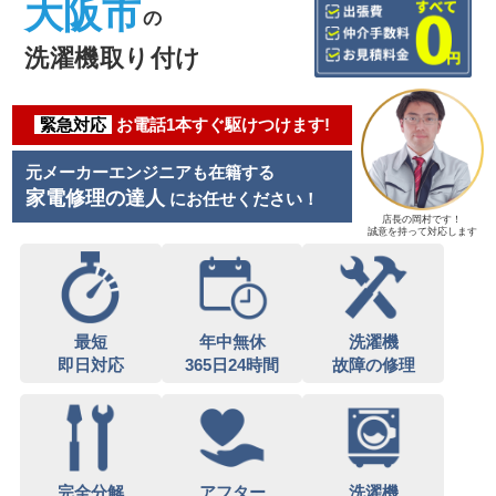
大阪市
の
洗濯機取り付け
緊急対応
お電話1本すぐ駆けつけます!
元メーカーエンジニアも在籍する
家電修理の達人
にお任せください！
店長の岡村です！
誠意を持って対応します
最短
年中無休
洗濯機
即日対応
365日24時間
故障の修理
完全分解
アフター
洗濯機