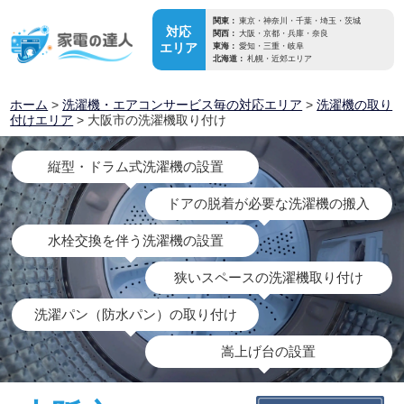
関東：
東京・神奈川・千葉・埼玉・茨城
対応
関西：
大阪・京都・兵庫・奈良
エリア
東海：
愛知・三重・岐阜
北海道：
札幌・近郊エリア
ホーム
>
洗濯機・エアコンサービス毎の対応エリア
>
洗濯機の取り
付けエリア
> 大阪市の洗濯機取り付け
縦型・ドラム式洗濯機の設置
ドアの脱着が必要な洗濯機の搬入
水栓交換を伴う洗濯機の設置
狭いスペースの洗濯機取り付け
洗濯パン（防水パン）の取り付け
嵩上げ台の設置