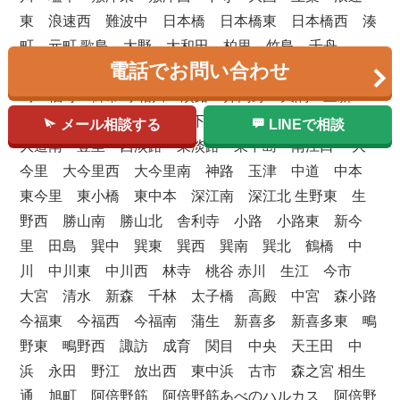
東 浪速西 難波中 日本橋 日本橋東 日本橋西 湊
町 元町 歌島 大野 大和田 柏里 竹島 千舟
電話でお問い合わせ
佃 出来島 中島 西島 野里 花川 姫里 姫島 百
島 福町 御幣島 相川 淡路 井高野 大隅 上新
庄 北江口 柴島 小松 下新庄 瑞光 菅原 大桐
メール相談する
LINEで相談
大道南 豊里 西淡路 東淡路 東中島 南江口 大
今里 大今里西 大今里南 神路 玉津 中道 中本
東今里 東小橋 東中本 深江南 深江北 生野東 生
野西 勝山南 勝山北 舎利寺 小路 小路東 新今
里 田島 巽中 巽東 巽西 巽南 巽北 鶴橋 中
川 中川東 中川西 林寺 桃谷 赤川 生江 今市
大宮 清水 新森 千林 太子橋 高殿 中宮 森小路
今福東 今福西 今福南 蒲生 新喜多 新喜多東 鴫
野東 鴫野西 諏訪 成育 関目 中央 天王田 中
浜 永田 野江 放出西 東中浜 古市 森之宮 相生
通 旭町 阿倍野筋 阿倍野筋あべのハルカス 阿倍野