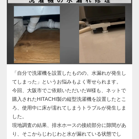
お困りでした。
具体的には、給水ホースの形状がご自宅の水栓と合
わず、さらに排水ホースも短くて排水口まで届かな
い状態。当店では、現地の設備に合った専用の給水
ホースをその場で用意し、排水ホースも延長パーツ
で対応。しっかりと固定・接続を行い、動作確認ま
で丁寧にサポートしました。施工料金は3,300円～
で、無駄な出費を抑えつつ、安全に取り付けを完了
しています。
「自分で洗濯機を設置したものの、水漏れが発生し
洗濯機取り付けは、本体だけでなく「設置環境に合
てしまった」というお悩みもよく寄せられます。
った付属品の選定」がとても重要です。特に中古品
今回、大阪市でご依頼いただいたW様も、ネットで
の場合、部品の欠品や劣化があることも多いため、
購入されたHITACHI製の縦型洗濯機を設置したとこ
専門業者による現地対応でスムーズに解決するのが
ろ、使用中に床が濡れてしまうトラブルが発生しま
安心です。お困りの際はぜひお気軽にご相談くださ
した。
い。
現地調査の結果、排水ホースの接続部分に隙間があ
り、そこからじわじわと水が漏れている状態でし