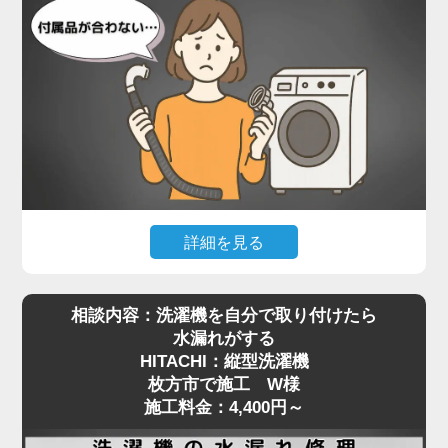
設置されていたのは、Panasonicのドラム式洗濯
機。一般的な縦型と比べて本体が非常に重く、ご自
身で嵩上げ台を取り付けるのは現実的ではありませ
んでした。当店では、専用の工具で熟練のスタッフ
が慎重に本体を持ち上げ、水平を保ったまま嵩上げ
台を正しく設置。わずかな傾きでも動作や振動に影
響が出るため、細部まで調整しながら施工を進めま
した。
施工後は洗濯機の下に空間ができたことで、今後の
詳細を見る
配管清掃もスムーズに行える状態に。施工料金は
最近はネットオークションやリサイクルショップ
5,500円～で対応可能です。
相談内容：洗濯機を自分で取り付けたら
で、状態の良い中古の洗濯機を購入される方も増え
洗濯機取り付けにおける嵩上げ作業は、重量物の取
水漏れがする
ていますが、**実際に設置しようとした際に「付属
り扱いと設置バランスが重要。プロの手による確実
HITACHI：縦型洗濯機
品が合わない」といったトラブルも少なくありませ
な設置をご希望の方は、ぜひ一度ご相談ください。
枚方市で施工 W様
ん。枚方市で施工をご依頼いただいたS様も、中古
安全かつ丁寧に対応いたします。
施工料金：4,400円～
で購入されたPanasonicの縦型洗濯機の取り付けに