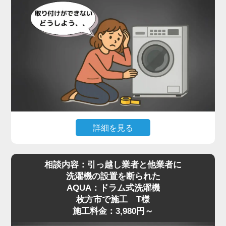
詳細を見る
最近はネット通販で高機能なドラム式洗濯機を購入
相談内容：引っ越し業者と他業者に
される方が増えていますが、実際に届いてみると本
洗濯機の設置を断られた
体が非常に重く、自力での移動や取り付けが難しい
AQUA：ドラム式洗濯機
と感じる方も多いようです。特に設置場所までの搬
枚方市で施工 T様
入や、わずかな段差の乗り越え、排水や給水の接続
施工料金：3,980円～
作業などは、専門知識がないと手に負えないケース