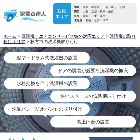
関東：
東京・神奈川・千葉・埼玉・茨城
対応
関西：
大阪・京都・兵庫・奈良
エリア
東海：
愛知・三重・岐阜
北海道：
札幌・近郊エリア
ホーム
>
洗濯機・エアコンサービス毎の対応エリア
>
洗濯機の取り
付けエリア
> 枚方市の洗濯機取り付け
縦型・ドラム式洗濯機の設置
ドアの脱着が必要な洗濯機の搬入
水栓交換を伴う洗濯機の設置
狭いスペースの洗濯機取り付け
洗濯パン（防水パン）の取り付け
嵩上げ台の設置