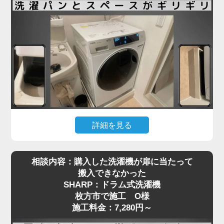
も少なくありません。
枚方市で施工をご依頼いただいたN様も、ネットで
購入したドラム式洗濯機を玄関先までは運べたもの
の、「重くて一人では設置場所まで動かせない」と
お困りでした。私たちは現地にて搬入から位置調
整、アジャスターの調整、水栓や排水の接続までを
一括で対応し、安心してご使用いただける状態に仕
上げました。ドラム式洗濯機の施工料金は3,980円
～と明瞭で、コスト面でもご満足いただけました。
詳細を見る
引っ越し先で洗濯機を設置しようとしたところ、洗
ドラム式洗濯機の取り付けは、見た目以上に重量や
相談内容：購入した洗濯機が扉に当たって
濯パンと本体のサイズがギリギリで、引っ越し業者
配管の問題でトラブルになりやすい作業です。ご自
搬入できなかった
から「設置はできない」と断られてしまった…そん
身での無理な設置は事故や水漏れの原因にもなりま
SHARP：ドラム式洗濯機
なご相談を、枚方市で施工をご依頼いただいたT様
すので、専門の業者にお任せいただくのが安心で
枚方市で施工 O様
からいただきました。設置予定のAQUA製ドラム式
す。お困りの際は、ぜひお気軽にご相談ください。
施工料金：7,280円～
洗濯機は、洗面台・壁・ドア枠の間にピタリと収め