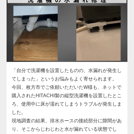
お困りでした。
具体的には、給水ホースの形状がご自宅の水栓と合
わず、さらに排水ホースも短くて排水口まで届かな
い状態。当店では、現地の設備に合った専用の給水
ホースをその場で用意し、排水ホースも延長パーツ
で対応。しっかりと固定・接続を行い、動作確認ま
で丁寧にサポートしました。施工料金は3,300円～
で、無駄な出費を抑えつつ、安全に取り付けを完了
しています。
「自分で洗濯機を設置したものの、水漏れが発生し
洗濯機取り付けは、本体だけでなく「設置環境に合
てしまった」というお悩みもよく寄せられます。
った付属品の選定」がとても重要です。特に中古品
今回、枚方市でご依頼いただいたW様も、ネットで
の場合、部品の欠品や劣化があることも多いため、
購入されたHITACHI製の縦型洗濯機を設置したとこ
専門業者による現地対応でスムーズに解決するのが
ろ、使用中に床が濡れてしまうトラブルが発生しま
安心です。お困りの際はぜひお気軽にご相談くださ
した。
い。
現地調査の結果、排水ホースの接続部分に隙間があ
り、そこからじわじわと水が漏れている状態でし