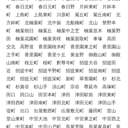
町 春日北町 春日元町 春日野 片鉾東町 片鉾本
町 上島町 上島東町 川原町 菊丘町 菊丘南町 北
方鉾町 北楠葉町 北中振 北船橋町 北山 禁野本
町 楠葉朝日 楠葉丘 楠葉中之芝 楠葉並木 楠葉野
田 楠葉花園町 楠葉美咲 楠葉面取町 車塚 高田
交北 高野道 香里園桜木町 香里園東之町 香里園山
之手町 香里園町 香里ケ丘 黄金野 御殿山町 御殿
山南町 桜丘町 桜町 釈尊寺町 招提大谷 招提田
近 招提中町 招提平野町 招提東町 招提南町 招提
北町 招提元町 招提栄町 新町 翠香園町 杉 杉北
町 杉責谷 杉山手 須山町 宗谷 尊延寺 高塚町
田口 田口山 田宮本町 津田 津田駅前 津田東町
津田西町 津田南町 津田北町 津田元町 津田山手
堤町 出口 出屋敷西町 出屋敷元町 藤田町 堂山
堂山東町 中宮大池 中宮北町 中宮東之町 中宮西之
町 中宮本町 中宮山戸町 長尾荒阪 長尾家具町 長