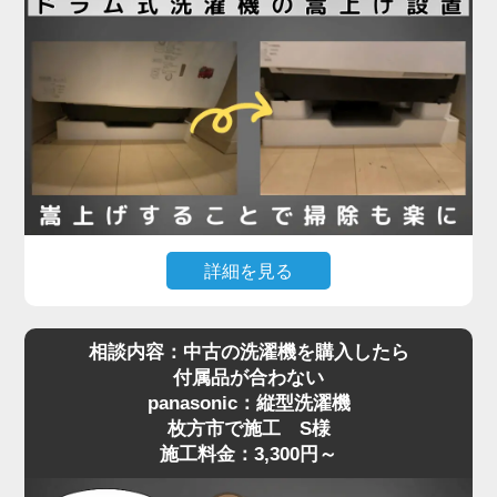
栓金具）が本体と干渉してしまい、奥まで入らず断
念されたとのことでした。
現地確認のうえ、干渉の原因が水栓の出っ張りであ
ることを特定。そこで、出幅の少ない「壁ピタ水
栓」に交換することで、洗濯機がすっきり収まるス
ペースを確保しました。その後、洗濯機を慎重に搬
入・設置し、給水・排水ホースの接続、動作確認ま
で丁寧に対応。施工料金は13,780円～で、機器の扱
詳細を見る
いが難しい場所でもしっかりサポートしています。
「購入したマンションで定期的に行われる配管の高
相談内容：中古の洗濯機を購入したら
圧洗浄に対応するには、洗濯機を嵩上げしないとい
洗濯機取り付けは「置くだけ」では済まない場合も
付属品が合わない
けない」と管理会社から案内されたものの、「洗濯
多く、ちょっとした配管や水栓の干渉が障害になる
panasonic：縦型洗濯機
機が重すぎて持ち上げられない」というお悩みで、
ことがあります。設置でお困りの際は、ぜひ専門業
枚方市で施工 S様
枚方市でご依頼いただいたK様の施工事例をご紹介
者へご相談ください。プロの目線で、的確な対応を
施工料金：3,300円～
します。
ご提案いたします。