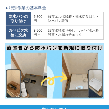
● 特殊作業の基本料金
防水パンの
9,800
既存エルボ脱着・排水切り回し・
円～
防水パン設置
取り付け
カベピタ水
9,800
既存水栓取り外し・カペピタ水栓
円～
設置・水漏れチェック
栓に交換