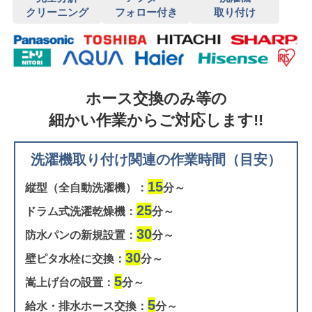
クリーニング
フォロー付き
取り付け
ホース交換のみ等の
細かい作業からご対応します!!
洗濯機取り付け関連の作業時間（目安）
15
縦型（全自動洗濯機）：
分～
25
ドラム式洗濯乾燥機：
分～
30
防水パンの新規設置：
分～
30
壁ピタ水栓に交換：
分～
5
嵩上げ台の設置：
分～
5
給水・排水ホース交換：
分～