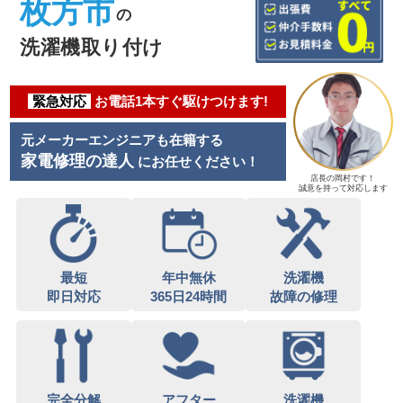
枚方市
の
洗濯機取り付け
緊急対応
お電話1本すぐ駆けつけます!
元メーカーエンジニアも在籍する
家電修理の達人
にお任せください！
店長の岡村です！
誠意を持って対応します
最短
年中無休
洗濯機
即日対応
365日24時間
故障の修理
完全分解
アフター
洗濯機