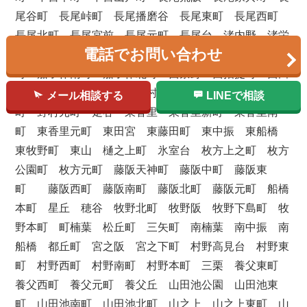
尾谷町 長尾峠町 長尾播磨谷 長尾東町 長尾西町
長尾北町 長尾宮前 長尾元町 長尾台 渚内野 渚栄
電話でお問い合わせ
町 渚本町 渚東町 渚元町 渚西 茄子作 茄子作東
町 茄子作南町 茄子作北町 西禁野 西招提町 西田
宮町 西船橋 西牧野 野村中町 野村南町 野村北
メール相談する
LINEで相談
町 野村元町 走谷 東香里 東香里新町 東香里南
町 東香里元町 東田宮 東藤田町 東中振 東船橋
東牧野町 東山 樋之上町 氷室台 枚方上之町 枚方
公園町 枚方元町 藤阪天神町 藤阪中町 藤阪東
町 藤阪西町 藤阪南町 藤阪北町 藤阪元町 船橋
本町 星丘 穂谷 牧野北町 牧野阪 牧野下島町 牧
野本町 町楠葉 松丘町 三矢町 南楠葉 南中振 南
船橋 都丘町 宮之阪 宮之下町 村野高見台 村野東
町 村野西町 村野南町 村野本町 三栗 養父東町
養父西町 養父元町 養父丘 山田池公園 山田池東
町 山田池南町 山田池北町 山之上 山之上東町 山