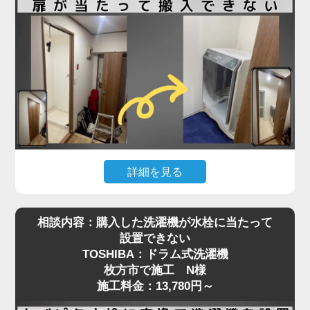
る必要があり、数センチの誤差も許されない状況で
した。
さらに、他の業者にも断られたとのことで、当店に
ご連絡をいただいた際には「設置できる業者が見つ
からず困っている」とのお声も。現地を確認したう
えで、洗濯パンと各障害物との距離を慎重に測りな
がら、数ミリ単位で位置調整し、無事に搬入・設置
を完了しました。施工料金は3,980円～で、T様にも
大変ご満足いただけました。
詳細を見る
ドラム式洗濯機はサイズが大きく、搬入経路のちょ
「スペースが狭い」「他社に断られた」など、難し
相談内容：購入した洗濯機が水栓に当たって
っとした障害が設置を難しくすることがあります。
い設置条件でも対応可能なケースは多くあります。
設置できない
今回、枚方市でご依頼いただいたO様のケースで
まずはお気軽にご相談ください。プロの判断で最適
TOSHIBA：ドラム式洗濯機
は、「購入したSHARPのドラム式洗濯機が脱衣所
な方法をご提案いたします
枚方市で施工 N様
の扉に当たって入らない」というお悩みでした。
施工料金：13,780円～
現地確認の結果、開き戸の開口幅が洗濯機本体の寸