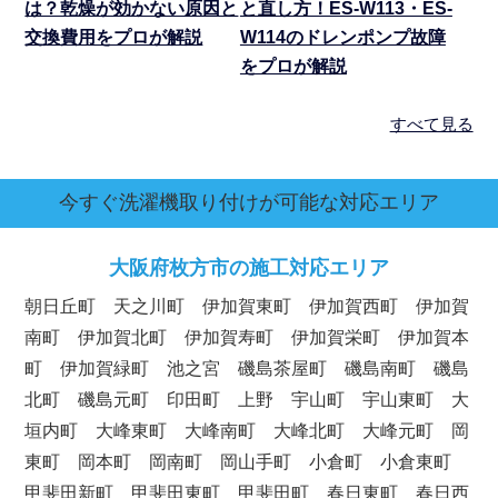
は？乾燥が効かない原因と
と直し方！ES-W113・ES-
交換費用をプロが解説
W114のドレンポンプ故障
をプロが解説
すべて見る
今すぐ洗濯機取り付けが可能な対応エリア
大阪府
枚方市の施工対応エリア
朝日丘町 天之川町 伊加賀東町 伊加賀西町 伊加賀
南町 伊加賀北町 伊加賀寿町 伊加賀栄町 伊加賀本
町 伊加賀緑町 池之宮 磯島茶屋町 磯島南町 磯島
北町 磯島元町 印田町 上野 宇山町 宇山東町 大
垣内町 大峰東町 大峰南町 大峰北町 大峰元町 岡
東町 岡本町 岡南町 岡山手町 小倉町 小倉東町
甲斐田新町 甲斐田東町 甲斐田町 春日東町 春日西