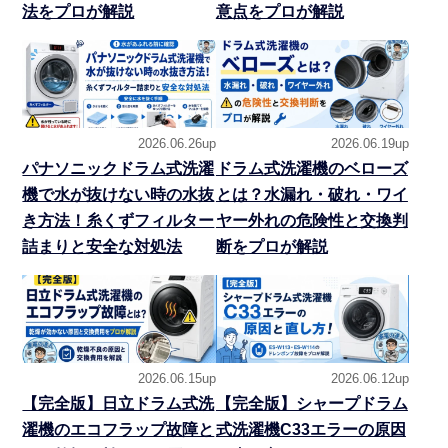
法をプロが解説
意点をプロが解説
2026.06.26up
2026.06.19up
パナソニックドラム式洗濯
ドラム式洗濯機のベローズ
機で水が抜けない時の水抜
とは？水漏れ・破れ・ワイ
き方法！糸くずフィルター
ヤー外れの危険性と交換判
詰まりと安全な対処法
断をプロが解説
2026.06.15up
2026.06.12up
【完全版】日立ドラム式洗
【完全版】シャープドラム
濯機のエコフラップ故障と
式洗濯機C33エラーの原因