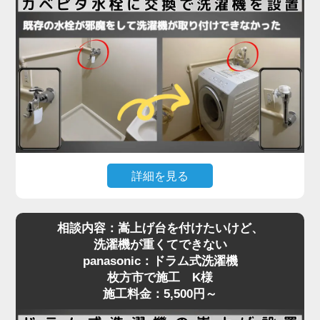
法ギリギリで、水栓位置はクリアしていたものの、
扉が障害物となって搬入が不可能な状態。そのた
め、扉を丁寧に取り外してから搬入し、所定の位置
に設置。その後、扉を元通りに復旧することでスム
ーズに作業を完了しました。施工料金はドラム式洗
濯機設置費用と扉の脱着費用で7,280円～となり、
「最初はどうなるかと思ったけど、無事に入って本
当に助かりました」とお喜びいただきました。
洗濯機取り付けには、扉や壁、水栓の位置などさま
詳細を見る
ざまな要素が関係します。搬入の難しい住宅でも対
洗濯機を設置しようとしたら「水栓にぶつかって入
応可能ですので、お困りの際はぜひご相談くださ
相談内容：嵩上げ台を付けたいけど、
らない」といったご相談は、ドラム式洗濯機に特に
い。プロが現場で判断し、最適な方法で確実に設置
洗濯機が重くてできない
多く見られます。今回、枚方市で施工させていただ
いたします。
panasonic：ドラム式洗濯機
いたN様のご自宅もまさにそのケースでした。購入
枚方市で施工 K様
されたのはTOSHIBAのドラム式洗濯機。設置スペ
施工料金：5,500円～
ースには洗濯パンがありましたが、既設の蛇口（水