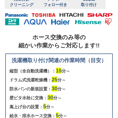
クリーニング
フォロー付き
取り付け
ホース交換のみ等の
細かい作業からご対応します!!
洗濯機取り付け関連の作業時間（目安）
15
縦型（全自動洗濯機）：
分～
25
ドラム式洗濯乾燥機：
分～
30
防水パンの新規設置：
分～
30
壁ピタ水栓に交換：
分～
5
嵩上げ台の設置：
分～
5
給水・排水ホース交換：
分～