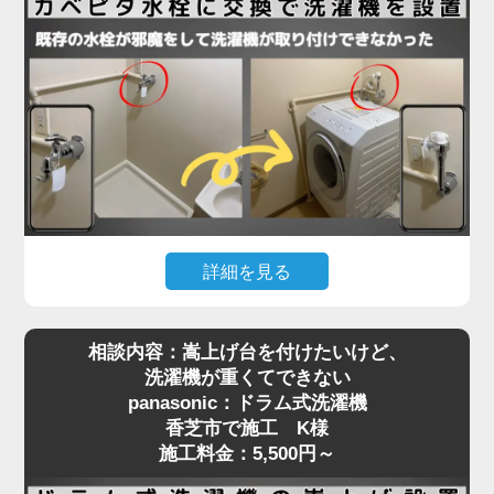
法ギリギリで、水栓位置はクリアしていたものの、
扉が障害物となって搬入が不可能な状態。そのた
め、扉を丁寧に取り外してから搬入し、所定の位置
に設置。その後、扉を元通りに復旧することでスム
ーズに作業を完了しました。施工料金はドラム式洗
濯機設置費用と扉の脱着費用で7,280円～となり、
「最初はどうなるかと思ったけど、無事に入って本
当に助かりました」とお喜びいただきました。
洗濯機取り付けには、扉や壁、水栓の位置などさま
詳細を見る
ざまな要素が関係します。搬入の難しい住宅でも対
洗濯機を設置しようとしたら「水栓にぶつかって入
応可能ですので、お困りの際はぜひご相談くださ
相談内容：嵩上げ台を付けたいけど、
らない」といったご相談は、ドラム式洗濯機に特に
い。プロが現場で判断し、最適な方法で確実に設置
洗濯機が重くてできない
多く見られます。今回、香芝市で施工させていただ
いたします。
panasonic：ドラム式洗濯機
いたN様のご自宅もまさにそのケースでした。購入
香芝市で施工 K様
されたのはTOSHIBAのドラム式洗濯機。設置スペ
施工料金：5,500円～
ースには洗濯パンがありましたが、既設の蛇口（水