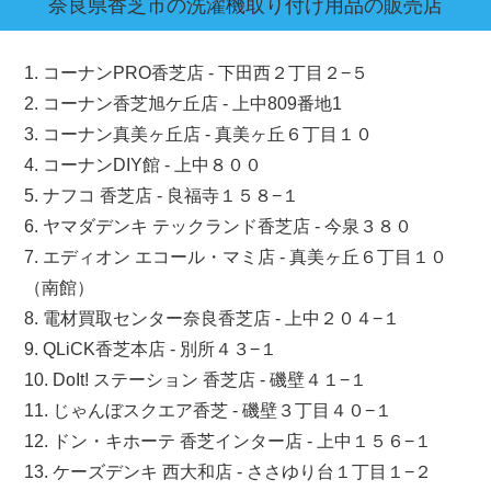
奈良県
香芝市
の洗濯機取り付け用品の販売店
1. コーナンPRO香芝店 - 下田西２丁目２−５
2. コーナン香芝旭ケ丘店 - 上中809番地1
3. コーナン真美ヶ丘店 - 真美ヶ丘６丁目１０
4. コーナンDIY館 - 上中８００
5. ナフコ 香芝店 - 良福寺１５８−１
6. ヤマダデンキ テックランド香芝店 - 今泉３８０
7. エディオン エコール・マミ店 - 真美ヶ丘６丁目１０
（南館）
8. 電材買取センター奈良香芝店 - 上中２０４−１
9. QLiCK香芝本店 - 別所４３−１
10. DoIt! ステーション 香芝店 - 磯壁４１−１
11. じゃんぼスクエア香芝 - 磯壁３丁目４０−１
12. ドン・キホーテ 香芝インター店 - 上中１５６−１
13. ケーズデンキ 西大和店 - ささゆり台１丁目１−２