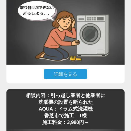
詳細を見る
最近はネット通販で高機能なドラム式洗濯機を購入
相談内容：引っ越し業者と他業者に
される方が増えていますが、実際に届いてみると本
洗濯機の設置を断られた
体が非常に重く、自力での移動や取り付けが難しい
AQUA：ドラム式洗濯機
と感じる方も多いようです。特に設置場所までの搬
香芝市で施工 T様
入や、わずかな段差の乗り越え、排水や給水の接続
施工料金：3,980円～
作業などは、専門知識がないと手に負えないケース