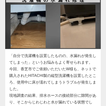
お困りでした。
具体的には、給水ホースの形状がご自宅の水栓と合
わず、さらに排水ホースも短くて排水口まで届かな
い状態。当店では、現地の設備に合った専用の給水
ホースをその場で用意し、排水ホースも延長パーツ
で対応。しっかりと固定・接続を行い、動作確認ま
で丁寧にサポートしました。施工料金は3,300円～
で、無駄な出費を抑えつつ、安全に取り付けを完了
しています。
「自分で洗濯機を設置したものの、水漏れが発生し
洗濯機取り付けは、本体だけでなく「設置環境に合
てしまった」というお悩みもよく寄せられます。
った付属品の選定」がとても重要です。特に中古品
今回、香芝市でご依頼いただいたW様も、ネットで
の場合、部品の欠品や劣化があることも多いため、
購入されたHITACHI製の縦型洗濯機を設置したとこ
専門業者による現地対応でスムーズに解決するのが
ろ、使用中に床が濡れてしまうトラブルが発生しま
安心です。お困りの際はぜひお気軽にご相談くださ
した。
い。
現地調査の結果、排水ホースの接続部分に隙間があ
り、そこからじわじわと水が漏れている状態でし