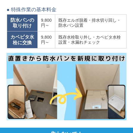
● 特殊作業の基本料金
防水パンの
9,800
既存エルボ脱着・排水切り回し・
円～
防水パン設置
取り付け
カベピタ水
9,800
既存水栓取り外し・カペピタ水栓
円～
設置・水漏れチェック
栓に交換