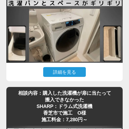
も少なくありません。
香芝市で施工をご依頼いただいたN様も、ネットで
購入したドラム式洗濯機を玄関先までは運べたもの
の、「重くて一人では設置場所まで動かせない」と
お困りでした。私たちは現地にて搬入から位置調
整、アジャスターの調整、水栓や排水の接続までを
一括で対応し、安心してご使用いただける状態に仕
上げました。ドラム式洗濯機の施工料金は3,980円
～と明瞭で、コスト面でもご満足いただけました。
詳細を見る
引っ越し先で洗濯機を設置しようとしたところ、洗
ドラム式洗濯機の取り付けは、見た目以上に重量や
相談内容：購入した洗濯機が扉に当たって
濯パンと本体のサイズがギリギリで、引っ越し業者
配管の問題でトラブルになりやすい作業です。ご自
搬入できなかった
から「設置はできない」と断られてしまった…そん
身での無理な設置は事故や水漏れの原因にもなりま
SHARP：ドラム式洗濯機
なご相談を、香芝市で施工をご依頼いただいたT様
すので、専門の業者にお任せいただくのが安心で
香芝市で施工 O様
からいただきました。設置予定のAQUA製ドラム式
す。お困りの際は、ぜひお気軽にご相談ください。
施工料金：7,280円～
洗濯機は、洗面台・壁・ドア枠の間にピタリと収め