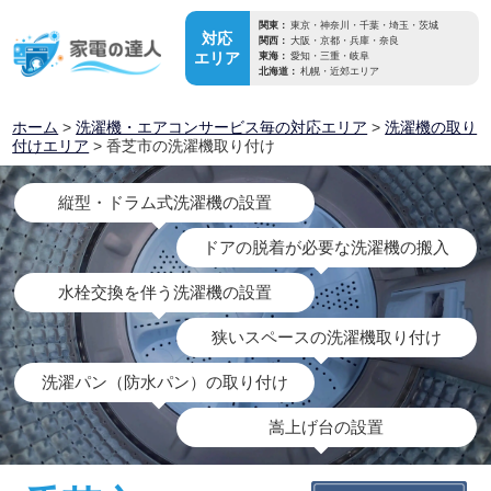
関東：
東京・神奈川・千葉・埼玉・茨城
対応
関西：
大阪・京都・兵庫・奈良
エリア
東海：
愛知・三重・岐阜
北海道：
札幌・近郊エリア
ホーム
>
洗濯機・エアコンサービス毎の対応エリア
>
洗濯機の取り
付けエリア
> 香芝市の洗濯機取り付け
縦型・ドラム式洗濯機の設置
ドアの脱着が必要な洗濯機の搬入
水栓交換を伴う洗濯機の設置
狭いスペースの洗濯機取り付け
洗濯パン（防水パン）の取り付け
嵩上げ台の設置