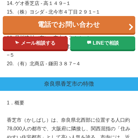
14. ゲオ香芝店 - 高１４９−１
15. （株）ヨシダ - 北今市４丁目２９１−１
16. 山口建材（株） - 下田西２丁目９−２９
電話でお問い合わせ
17. （株）丸国林業 - 別所５
18. 早川建材（有） - 穴虫３３１１−１
メール相談する
LINEで相談
19. コーナンPRO香芝店（建材扱い） - 下田西２丁目２
−５
20. （有）北商店 - 鎌田３８７−４
奈良県
香芝市
の特徴
1．概要
香芝市（かしばし）は、奈良県北西部に位置する人口約
78,000人の都市で、大阪府に隣接し、関西屈指の「住み
やすい住宅都市」として高い人気を誇る。市内には、近