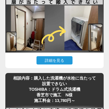
る必要があり、数センチの誤差も許されない状況で
した。
さらに、他の業者にも断られたとのことで、当店に
ご連絡をいただいた際には「設置できる業者が見つ
からず困っている」とのお声も。現地を確認したう
えで、洗濯パンと各障害物との距離を慎重に測りな
がら、数ミリ単位で位置調整し、無事に搬入・設置
を完了しました。施工料金は3,980円～で、T様にも
大変ご満足いただけました。
詳細を見る
ドラム式洗濯機はサイズが大きく、搬入経路のちょ
「スペースが狭い」「他社に断られた」など、難し
相談内容：購入した洗濯機が水栓に当たって
っとした障害が設置を難しくすることがあります。
い設置条件でも対応可能なケースは多くあります。
設置できない
今回、香芝市でご依頼いただいたO様のケースで
まずはお気軽にご相談ください。プロの判断で最適
TOSHIBA：ドラム式洗濯機
は、「購入したSHARPのドラム式洗濯機が脱衣所
な方法をご提案いたします
香芝市で施工 N様
の扉に当たって入らない」というお悩みでした。
施工料金：13,780円～
現地確認の結果、開き戸の開口幅が洗濯機本体の寸