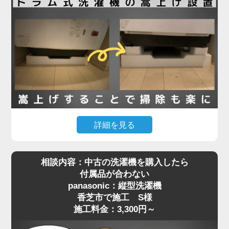
栓金具）が本体と干渉してしまい、奥まで入らず断
念されたとのことでした。
現地確認のうえ、干渉の原因が水栓の出っ張りであ
ることを特定。そこで、出幅の少ない「壁ピタ水
栓」に交換することで、洗濯機がすっきり収まるス
ペースを確保しました。その後、洗濯機を慎重に搬
入・設置し、給水・排水ホースの接続、動作確認ま
で丁寧に対応。施工料金は13,780円～で、機器の扱
詳細を見る
いが難しい場所でもしっかりサポートしています。
「購入したマンションで定期的に行われる配管の高
相談内容：中古の洗濯機を購入したら
圧洗浄に対応するには、洗濯機を嵩上げしないとい
洗濯機取り付けは「置くだけ」では済まない場合も
付属品が合わない
けない」と管理会社から案内されたものの、「洗濯
多く、ちょっとした配管や水栓の干渉が障害になる
panasonic：縦型洗濯機
機が重すぎて持ち上げられない」というお悩みで、
ことがあります。設置でお困りの際は、ぜひ専門業
香芝市で施工 S様
香芝市でご依頼いただいたK様の施工事例をご紹介
者へご相談ください。プロの目線で、的確な対応を
施工料金：3,300円～
します。
ご提案いたします。