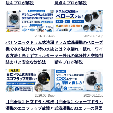
法をプロが解説
意点をプロが解説
2026.06.26up
2026.06.19up
パナソニックドラム式洗濯
ドラム式洗濯機のベローズ
機で水が抜けない時の水抜
とは？水漏れ・破れ・ワイ
き方法！糸くずフィルター
ヤー外れの危険性と交換判
詰まりと安全な対処法
断をプロが解説
2026.06.15up
2026.06.12up
【完全版】日立ドラム式洗
【完全版】シャープドラム
濯機のエコフラップ故障と
式洗濯機C33エラーの原因