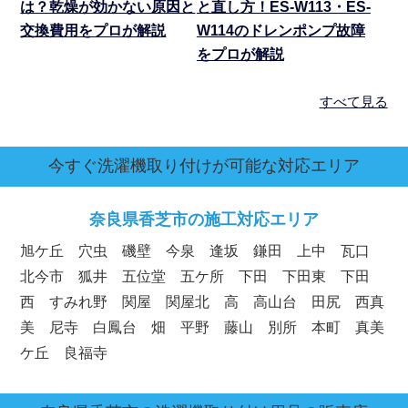
は？乾燥が効かない原因と
と直し方！ES-W113・ES-
交換費用をプロが解説
W114のドレンポンプ故障
をプロが解説
すべて見る
今すぐ洗濯機取り付けが可能な対応エリア
奈良県
香芝市の施工対応エリア
旭ケ丘 穴虫 磯壁 今泉 逢坂 鎌田 上中 瓦口
北今市 狐井 五位堂 五ケ所 下田 下田東 下田
西 すみれ野 関屋 関屋北 高 高山台 田尻 西真
美 尼寺 白鳳台 畑 平野 藤山 別所 本町 真美
ケ丘 良福寺