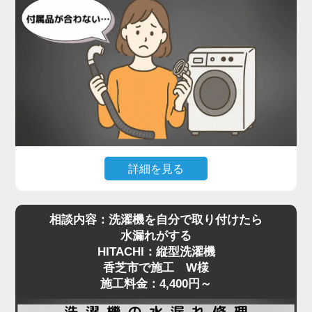
設置されていたのは、Panasonicのドラム式洗濯
機。一般的な縦型と比べて本体が非常に重く、ご自
身で嵩上げ台を取り付けるのは現実的ではありませ
んでした。当店では、専用の工具で熟練のスタッフ
が慎重に本体を持ち上げ、水平を保ったまま嵩上げ
台を正しく設置。わずかな傾きでも動作や振動に影
響が出るため、細部まで調整しながら施工を進めま
した。
施工後は洗濯機の下に空間ができたことで、今後の
詳細を見る
配管清掃もスムーズに行える状態に。施工料金は
最近はネットオークションやリサイクルショップ
5,500円～で対応可能です。
相談内容：洗濯機を自分で取り付けたら
で、状態の良い中古の洗濯機を購入される方も増え
洗濯機取り付けにおける嵩上げ作業は、重量物の取
水漏れがする
ていますが、**実際に設置しようとした際に「付属
り扱いと設置バランスが重要。プロの手による確実
HITACHI：縦型洗濯機
品が合わない」といったトラブルも少なくありませ
な設置をご希望の方は、ぜひ一度ご相談ください。
香芝市で施工 W様
ん。香芝市で施工をご依頼いただいたS様も、中古
安全かつ丁寧に対応いたします。
施工料金：4,400円～
で購入されたPanasonicの縦型洗濯機の取り付けに