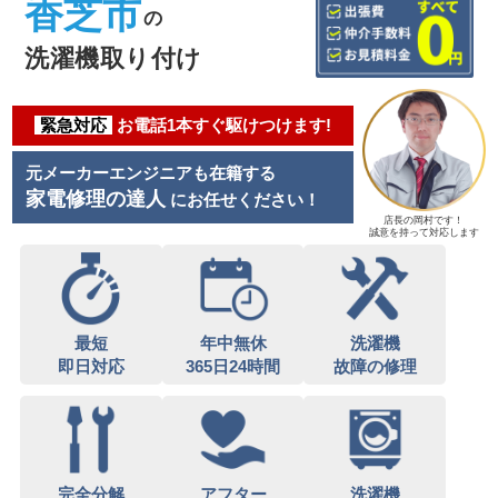
香芝市
の
洗濯機取り付け
緊急対応
お電話1本すぐ駆けつけます!
元メーカーエンジニアも在籍する
家電修理の達人
にお任せください！
店長の岡村です！
誠意を持って対応します
最短
年中無休
洗濯機
即日対応
365日24時間
故障の修理
完全分解
アフター
洗濯機