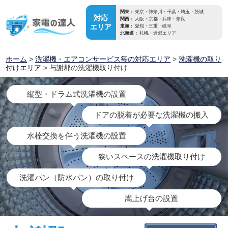
関東：
東京・神奈川・千葉・埼玉・茨城
対応
関西：
大阪・京都・兵庫・奈良
エリア
東海：
愛知・三重・岐阜
北海道：
札幌・近郊エリア
ホーム
>
洗濯機・エアコンサービス毎の対応エリア
>
洗濯機の取り
付けエリア
> 与謝郡の洗濯機取り付け
縦型・ドラム式洗濯機の設置
ドアの脱着が必要な洗濯機の搬入
水栓交換を伴う洗濯機の設置
狭いスペースの洗濯機取り付け
洗濯パン（防水パン）の取り付け
嵩上げ台の設置