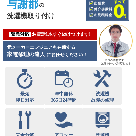
与謝郡
の
洗濯機取り付け
緊急対応
お電話1本すぐ駆けつけます!
元メーカーエンジニアも在籍する
家電修理の達人
にお任せください！
店長の岡村です！
誠意を持って対応します
最短
年中無休
洗濯機
即日対応
365日24時間
故障の修理
完全分解
アフター
洗濯機