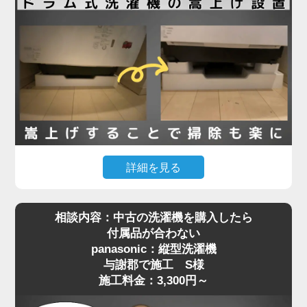
栓金具）が本体と干渉してしまい、奥まで入らず断
念されたとのことでした。
現地確認のうえ、干渉の原因が水栓の出っ張りであ
ることを特定。そこで、出幅の少ない「壁ピタ水
栓」に交換することで、洗濯機がすっきり収まるス
ペースを確保しました。その後、洗濯機を慎重に搬
入・設置し、給水・排水ホースの接続、動作確認ま
で丁寧に対応。施工料金は13,780円～で、機器の扱
詳細を見る
いが難しい場所でもしっかりサポートしています。
「購入したマンションで定期的に行われる配管の高
相談内容：中古の洗濯機を購入したら
圧洗浄に対応するには、洗濯機を嵩上げしないとい
洗濯機取り付けは「置くだけ」では済まない場合も
付属品が合わない
けない」と管理会社から案内されたものの、「洗濯
多く、ちょっとした配管や水栓の干渉が障害になる
panasonic：縦型洗濯機
機が重すぎて持ち上げられない」というお悩みで、
ことがあります。設置でお困りの際は、ぜひ専門業
与謝郡で施工 S様
与謝郡でご依頼いただいたK様の施工事例をご紹介
者へご相談ください。プロの目線で、的確な対応を
施工料金：3,300円～
します。
ご提案いたします。