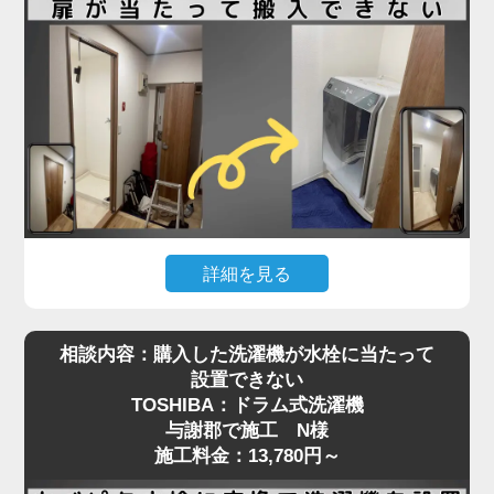
る必要があり、数センチの誤差も許されない状況で
した。
さらに、他の業者にも断られたとのことで、当店に
ご連絡をいただいた際には「設置できる業者が見つ
からず困っている」とのお声も。現地を確認したう
えで、洗濯パンと各障害物との距離を慎重に測りな
がら、数ミリ単位で位置調整し、無事に搬入・設置
を完了しました。施工料金は3,980円～で、T様にも
大変ご満足いただけました。
詳細を見る
ドラム式洗濯機はサイズが大きく、搬入経路のちょ
「スペースが狭い」「他社に断られた」など、難し
相談内容：購入した洗濯機が水栓に当たって
っとした障害が設置を難しくすることがあります。
い設置条件でも対応可能なケースは多くあります。
設置できない
今回、与謝郡でご依頼いただいたO様のケースで
まずはお気軽にご相談ください。プロの判断で最適
TOSHIBA：ドラム式洗濯機
は、「購入したSHARPのドラム式洗濯機が脱衣所
な方法をご提案いたします
与謝郡で施工 N様
の扉に当たって入らない」というお悩みでした。
施工料金：13,780円～
現地確認の結果、開き戸の開口幅が洗濯機本体の寸