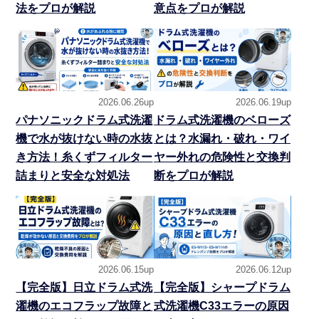
法をプロが解説
意点をプロが解説
2026.06.26up
2026.06.19up
パナソニックドラム式洗濯
ドラム式洗濯機のベローズ
機で水が抜けない時の水抜
とは？水漏れ・破れ・ワイ
き方法！糸くずフィルター
ヤー外れの危険性と交換判
詰まりと安全な対処法
断をプロが解説
2026.06.15up
2026.06.12up
【完全版】日立ドラム式洗
【完全版】シャープドラム
濯機のエコフラップ故障と
式洗濯機C33エラーの原因