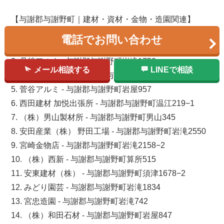
【与謝郡与謝野町｜建材・資材・金物・造園関連】
1. 株式会社高岡建材 - 与謝郡与謝野町岩滝117
電話でお問い合わせ
2. 江笠建材（株） - 与謝郡与謝野町三河内12
3. 丹後アルナ - 与謝郡与謝野町岩滝1759
メール相談する
LINEで相談
4. （有）山下建材 - 与謝郡与謝野町四辻1029
5. 菅谷アルミ - 与謝郡与謝野町岩屋957
6. 西田建材 加悦出張所 - 与謝郡与謝野町温江219−1
7. （株）男山製材所 - 与謝郡与謝野町男山345
8. 安田産業（株） 野田工場 - 与謝郡与謝野町岩滝2550
9. 宮崎金物店 - 与謝郡与謝野町岩滝2158−2
10. （株）西新 - 与謝郡与謝野町算所515
11. 安東建材（株） - 与謝郡与謝野町須津1678−2
12. みどり園芸 - 与謝郡与謝野町岩滝1834
13. 宮忠造園 - 与謝郡与謝野町岩滝742
14. （株）和田石材 - 与謝郡与謝野町岩屋847