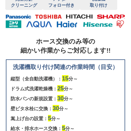
クリーニング
フォロー付き
取り付け
ホース交換のみ等の
細かい作業からご対応します!!
洗濯機取り付け関連の作業時間（目安）
15
縦型（全自動洗濯機）：
分～
25
ドラム式洗濯乾燥機：
分～
30
防水パンの新規設置：
分～
30
壁ピタ水栓に交換：
分～
5
嵩上げ台の設置：
分～
5
給水・排水ホース交換：
分～