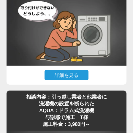
詳細を見る
最近はネット通販で高機能なドラム式洗濯機を購入
相談内容：引っ越し業者と他業者に
される方が増えていますが、実際に届いてみると本
洗濯機の設置を断られた
体が非常に重く、自力での移動や取り付けが難しい
AQUA：ドラム式洗濯機
と感じる方も多いようです。特に設置場所までの搬
与謝郡で施工 T様
入や、わずかな段差の乗り越え、排水や給水の接続
施工料金：3,980円～
作業などは、専門知識がないと手に負えないケース