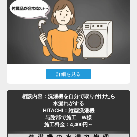
設置されていたのは、Panasonicのドラム式洗濯
機。一般的な縦型と比べて本体が非常に重く、ご自
身で嵩上げ台を取り付けるのは現実的ではありませ
んでした。当店では、専用の工具で熟練のスタッフ
が慎重に本体を持ち上げ、水平を保ったまま嵩上げ
台を正しく設置。わずかな傾きでも動作や振動に影
響が出るため、細部まで調整しながら施工を進めま
した。
施工後は洗濯機の下に空間ができたことで、今後の
詳細を見る
配管清掃もスムーズに行える状態に。施工料金は
最近はネットオークションやリサイクルショップ
5,500円～で対応可能です。
相談内容：洗濯機を自分で取り付けたら
で、状態の良い中古の洗濯機を購入される方も増え
洗濯機取り付けにおける嵩上げ作業は、重量物の取
水漏れがする
ていますが、**実際に設置しようとした際に「付属
り扱いと設置バランスが重要。プロの手による確実
HITACHI：縦型洗濯機
品が合わない」といったトラブルも少なくありませ
な設置をご希望の方は、ぜひ一度ご相談ください。
与謝郡で施工 W様
ん。与謝郡で施工をご依頼いただいたS様も、中古
安全かつ丁寧に対応いたします。
施工料金：4,400円～
で購入されたPanasonicの縦型洗濯機の取り付けに