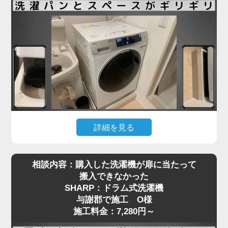
も少なくありません。
与謝郡で施工をご依頼いただいたN様も、ネットで
購入したドラム式洗濯機を玄関先までは運べたもの
の、「重くて一人では設置場所まで動かせない」と
お困りでした。私たちは現地にて搬入から位置調
整、アジャスターの調整、水栓や排水の接続までを
一括で対応し、安心してご使用いただける状態に仕
上げました。ドラム式洗濯機の施工料金は3,980円
～と明瞭で、コスト面でもご満足いただけました。
詳細を見る
引っ越し先で洗濯機を設置しようとしたところ、洗
ドラム式洗濯機の取り付けは、見た目以上に重量や
相談内容：購入した洗濯機が扉に当たって
濯パンと本体のサイズがギリギリで、引っ越し業者
配管の問題でトラブルになりやすい作業です。ご自
搬入できなかった
から「設置はできない」と断られてしまった…そん
身での無理な設置は事故や水漏れの原因にもなりま
SHARP：ドラム式洗濯機
なご相談を、与謝郡で施工をご依頼いただいたT様
すので、専門の業者にお任せいただくのが安心で
与謝郡で施工 O様
からいただきました。設置予定のAQUA製ドラム式
す。お困りの際は、ぜひお気軽にご相談ください。
施工料金：7,280円～
洗濯機は、洗面台・壁・ドア枠の間にピタリと収め