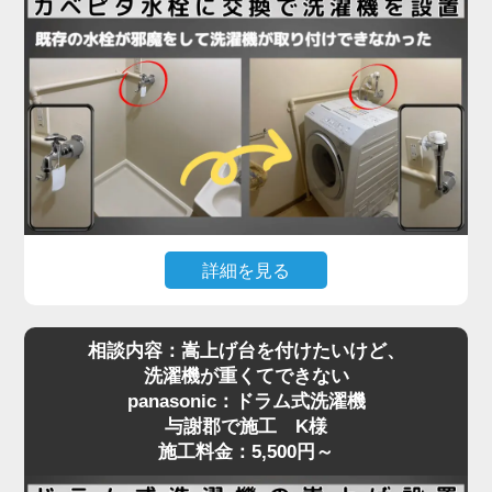
法ギリギリで、水栓位置はクリアしていたものの、
扉が障害物となって搬入が不可能な状態。そのた
め、扉を丁寧に取り外してから搬入し、所定の位置
に設置。その後、扉を元通りに復旧することでスム
ーズに作業を完了しました。施工料金はドラム式洗
濯機設置費用と扉の脱着費用で7,280円～となり、
「最初はどうなるかと思ったけど、無事に入って本
当に助かりました」とお喜びいただきました。
洗濯機取り付けには、扉や壁、水栓の位置などさま
詳細を見る
ざまな要素が関係します。搬入の難しい住宅でも対
洗濯機を設置しようとしたら「水栓にぶつかって入
応可能ですので、お困りの際はぜひご相談くださ
相談内容：嵩上げ台を付けたいけど、
らない」といったご相談は、ドラム式洗濯機に特に
い。プロが現場で判断し、最適な方法で確実に設置
洗濯機が重くてできない
多く見られます。今回、与謝郡で施工させていただ
いたします。
panasonic：ドラム式洗濯機
いたN様のご自宅もまさにそのケースでした。購入
与謝郡で施工 K様
されたのはTOSHIBAのドラム式洗濯機。設置スペ
施工料金：5,500円～
ースには洗濯パンがありましたが、既設の蛇口（水