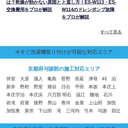
は？乾燥が効かない原因と
と直し方！ES-W113・ES-
交換費用をプロが解説
W114のドレンポンプ故障
をプロが解説
すべて見る
今すぐ洗濯機取り付けが可能な対応エリア
京都府
与謝郡の施工対応エリア
井室 大原 蒲入 亀島 菅野 長延 津母 峠 泊
新井 野村 野室 畑谷 日出 平田 本坂 本庄上
本庄宇治 本庄浜 六万部 明石 温江 幾地 石川
岩滝 岩屋 後野 男山 香河 金屋 上山田 加悦
加悦奥 算所 下山田 滝 三河内 弓木 与謝 四辻