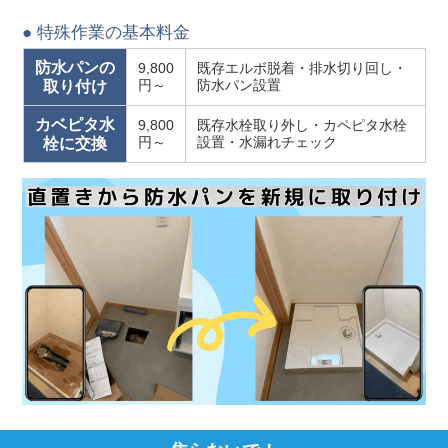
● 特殊作業の基本料金
防水パンの
9,800
既存エルボ脱着・排水切り回し・
円～
防水パン設置
取り付け
カベピタ水
9,800
既存水栓取り外し・カペピタ水栓
円～
設置・水漏れチェック
栓に交換