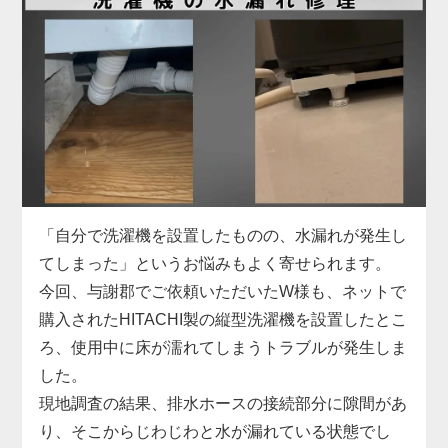
お困りでした。
具体的には、給水ホースの形状がご自宅の水栓と合
わず、さらに排水ホースも短くて排水口まで届かな
い状態。当店では、現地の設備に合った専用の給水
ホースをその場で用意し、排水ホースも延長パーツ
で対応。しっかりと固定・接続を行い、動作確認ま
で丁寧にサポートしました。施工料金は3,300円～
で、無駄な出費を抑えつつ、安全に取り付けを完了
しています。
「自分で洗濯機を設置したものの、水漏れが発生し
洗濯機取り付けは、本体だけでなく「設置環境に合
てしまった」というお悩みもよく寄せられます。
った付属品の選定」がとても重要です。特に中古品
今回、与謝郡でご依頼いただいたW様も、ネットで
の場合、部品の欠品や劣化があることも多いため、
購入されたHITACHI製の縦型洗濯機を設置したとこ
専門業者による現地対応でスムーズに解決するのが
ろ、使用中に床が濡れてしまうトラブルが発生しま
安心です。お困りの際はぜひお気軽にご相談くださ
した。
い。
現地調査の結果、排水ホースの接続部分に隙間があ
り、そこからじわじわと水が漏れている状態でし