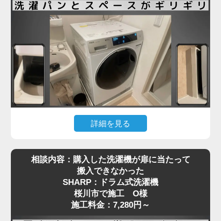
も少なくありません。
桜川市で施工をご依頼いただいたN様も、ネットで
購入したドラム式洗濯機を玄関先までは運べたもの
の、「重くて一人では設置場所まで動かせない」と
お困りでした。私たちは現地にて搬入から位置調
整、アジャスターの調整、水栓や排水の接続までを
一括で対応し、安心してご使用いただける状態に仕
上げました。ドラム式洗濯機の施工料金は3,980円
～と明瞭で、コスト面でもご満足いただけました。
詳細を見る
引っ越し先で洗濯機を設置しようとしたところ、洗
ドラム式洗濯機の取り付けは、見た目以上に重量や
相談内容：購入した洗濯機が扉に当たって
濯パンと本体のサイズがギリギリで、引っ越し業者
配管の問題でトラブルになりやすい作業です。ご自
搬入できなかった
から「設置はできない」と断られてしまった…そん
身での無理な設置は事故や水漏れの原因にもなりま
SHARP：ドラム式洗濯機
なご相談を、桜川市で施工をご依頼いただいたT様
すので、専門の業者にお任せいただくのが安心で
桜川市で施工 O様
からいただきました。設置予定のAQUA製ドラム式
す。お困りの際は、ぜひお気軽にご相談ください。
施工料金：7,280円～
洗濯機は、洗面台・壁・ドア枠の間にピタリと収め