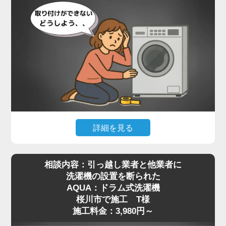
詳細を見る
最近はネット通販で高機能なドラム式洗濯機を購入
相談内容：引っ越し業者と他業者に
される方が増えていますが、実際に届いてみると本
洗濯機の設置を断られた
体が非常に重く、自力での移動や取り付けが難しい
AQUA：ドラム式洗濯機
と感じる方も多いようです。特に設置場所までの搬
桜川市で施工 T様
入や、わずかな段差の乗り越え、排水や給水の接続
施工料金：3,980円～
作業などは、専門知識がないと手に負えないケース