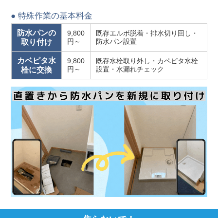
● 特殊作業の基本料金
防水パンの
9,800
既存エルボ脱着・排水切り回し・
円～
防水パン設置
取り付け
カベピタ水
9,800
既存水栓取り外し・カペピタ水栓
円～
設置・水漏れチェック
栓に交換