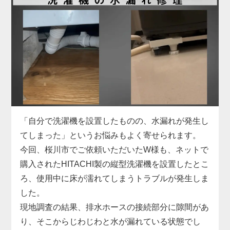
お困りでした。
具体的には、給水ホースの形状がご自宅の水栓と合
わず、さらに排水ホースも短くて排水口まで届かな
い状態。当店では、現地の設備に合った専用の給水
ホースをその場で用意し、排水ホースも延長パーツ
で対応。しっかりと固定・接続を行い、動作確認ま
で丁寧にサポートしました。施工料金は3,300円～
で、無駄な出費を抑えつつ、安全に取り付けを完了
しています。
「自分で洗濯機を設置したものの、水漏れが発生し
洗濯機取り付けは、本体だけでなく「設置環境に合
てしまった」というお悩みもよく寄せられます。
った付属品の選定」がとても重要です。特に中古品
今回、桜川市でご依頼いただいたW様も、ネットで
の場合、部品の欠品や劣化があることも多いため、
購入されたHITACHI製の縦型洗濯機を設置したとこ
専門業者による現地対応でスムーズに解決するのが
ろ、使用中に床が濡れてしまうトラブルが発生しま
安心です。お困りの際はぜひお気軽にご相談くださ
した。
い。
現地調査の結果、排水ホースの接続部分に隙間があ
り、そこからじわじわと水が漏れている状態でし