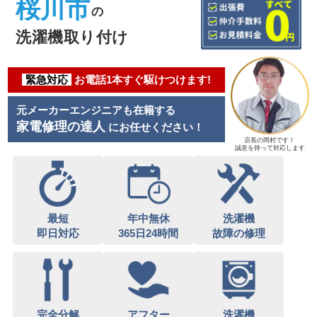
桜川市
の
洗濯機取り付け
緊急対応
お電話1本すぐ駆けつけます!
元メーカーエンジニアも在籍する
家電修理の達人
にお任せください！
店長の岡村です！
誠意を持って対応します
最短
年中無休
洗濯機
即日対応
365日24時間
故障の修理
完全分解
アフター
洗濯機