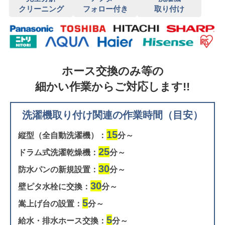
クリーニング
フォロー付き
取り付け
ホース交換のみ等の
細かい作業からご対応します!!
洗濯機取り付け関連の作業時間（目安）
15
縦型（全自動洗濯機）：
分～
25
ドラム式洗濯乾燥機：
分～
30
防水パンの新規設置：
分～
30
壁ピタ水栓に交換：
分～
5
嵩上げ台の設置：
分～
5
給水・排水ホース交換：
分～