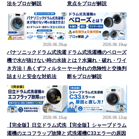
法をプロが解説
意点をプロが解説
2026.06.26up
2026.06.19up
パナソニックドラム式洗濯
ドラム式洗濯機のベローズ
機で水が抜けない時の水抜
とは？水漏れ・破れ・ワイ
き方法！糸くずフィルター
ヤー外れの危険性と交換判
詰まりと安全な対処法
断をプロが解説
2026.06.15up
2026.06.12up
【完全版】日立ドラム式洗
【完全版】シャープドラム
濯機のエコフラップ故障と
式洗濯機C33エラーの原因