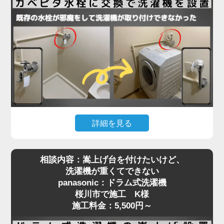
法ギリギリで、水栓位置はクリアしていたものの、
扉が障害物となって搬入が不可能な状態。そのた
め、扉を丁寧に取り外してから搬入し、所定の位置
に設置。その後、扉を元通りに復旧することでスム
ーズに作業を完了しました。施工料金はドラム式洗
濯機設置費用と扉の脱着費用で7,280円～となり、
「最初はどうなるかと思ったけど、無事に入って本
当に助かりました」とお喜びいただきました。
洗濯機取り付けには、扉や壁、水栓の位置などさま
詳細を見る
ざまな要素が関係します。搬入の難しい住宅でも対
洗濯機を設置しようとしたら「水栓にぶつかって入
応可能ですので、お困りの際はぜひご相談くださ
相談内容：嵩上げ台を付けたいけど、
らない」といったご相談は、ドラム式洗濯機に特に
い。プロが現場で判断し、最適な方法で確実に設置
洗濯機が重くてできない
多く見られます。今回、桜川市で施工させていただ
いたします。
panasonic：ドラム式洗濯機
いたN様のご自宅もまさにそのケースでした。購入
桜川市で施工 K様
されたのはTOSHIBAのドラム式洗濯機。設置スペ
施工料金：5,500円～
ースには洗濯パンがありましたが、既設の蛇口（水