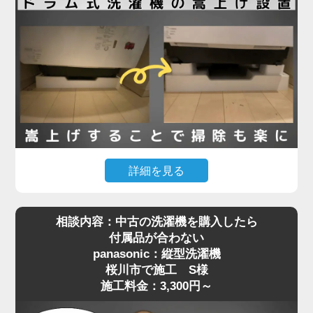
栓金具）が本体と干渉してしまい、奥まで入らず断
念されたとのことでした。
現地確認のうえ、干渉の原因が水栓の出っ張りであ
ることを特定。そこで、出幅の少ない「壁ピタ水
栓」に交換することで、洗濯機がすっきり収まるス
ペースを確保しました。その後、洗濯機を慎重に搬
入・設置し、給水・排水ホースの接続、動作確認ま
で丁寧に対応。施工料金は13,780円～で、機器の扱
詳細を見る
いが難しい場所でもしっかりサポートしています。
「購入したマンションで定期的に行われる配管の高
相談内容：中古の洗濯機を購入したら
圧洗浄に対応するには、洗濯機を嵩上げしないとい
洗濯機取り付けは「置くだけ」では済まない場合も
付属品が合わない
けない」と管理会社から案内されたものの、「洗濯
多く、ちょっとした配管や水栓の干渉が障害になる
panasonic：縦型洗濯機
機が重すぎて持ち上げられない」というお悩みで、
ことがあります。設置でお困りの際は、ぜひ専門業
桜川市で施工 S様
桜川市でご依頼いただいたK様の施工事例をご紹介
者へご相談ください。プロの目線で、的確な対応を
施工料金：3,300円～
します。
ご提案いたします。