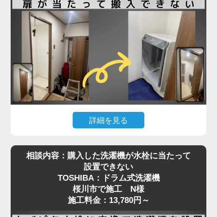
る必要があり、数センチの誤差も許されない状況で
した。
さらに、他の業者にも断られたとのことで、当店に
ご連絡をいただいた際には「設置できる業者が見つ
からず困っている」とのお声も。現地を確認したう
えで、洗濯パンと各障害物との距離を慎重に測りな
がら、数ミリ単位で位置調整し、無事に搬入・設置
を完了しました。施工料金は3,980円～で、T様にも
大変ご満足いただけました。
詳細を見る
ドラム式洗濯機はサイズが大きく、搬入経路のちょ
「スペースが狭い」「他社に断られた」など、難し
相談内容：購入した洗濯機が水栓に当たって
っとした障害が設置を難しくすることがあります。
い設置条件でも対応可能なケースは多くあります。
設置できない
今回、桜川市でご依頼いただいたO様のケースで
まずはお気軽にご相談ください。プロの判断で最適
TOSHIBA：ドラム式洗濯機
は、「購入したSHARPのドラム式洗濯機が脱衣所
な方法をご提案いたします
桜川市で施工 N様
の扉に当たって入らない」というお悩みでした。
施工料金：13,780円～
現地確認の結果、開き戸の開口幅が洗濯機本体の寸