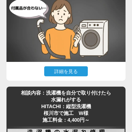
設置されていたのは、Panasonicのドラム式洗濯
機。一般的な縦型と比べて本体が非常に重く、ご自
身で嵩上げ台を取り付けるのは現実的ではありませ
んでした。当店では、専用の工具で熟練のスタッフ
が慎重に本体を持ち上げ、水平を保ったまま嵩上げ
台を正しく設置。わずかな傾きでも動作や振動に影
響が出るため、細部まで調整しながら施工を進めま
した。
施工後は洗濯機の下に空間ができたことで、今後の
詳細を見る
配管清掃もスムーズに行える状態に。施工料金は
最近はネットオークションやリサイクルショップ
5,500円～で対応可能です。
相談内容：洗濯機を自分で取り付けたら
で、状態の良い中古の洗濯機を購入される方も増え
洗濯機取り付けにおける嵩上げ作業は、重量物の取
水漏れがする
ていますが、**実際に設置しようとした際に「付属
り扱いと設置バランスが重要。プロの手による確実
HITACHI：縦型洗濯機
品が合わない」といったトラブルも少なくありませ
な設置をご希望の方は、ぜひ一度ご相談ください。
桜川市で施工 W様
ん。桜川市で施工をご依頼いただいたS様も、中古
安全かつ丁寧に対応いたします。
施工料金：4,400円～
で購入されたPanasonicの縦型洗濯機の取り付けに