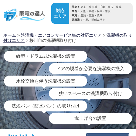
関東：
東京・神奈川・千葉・埼玉・茨城
対応
関西：
大阪・京都・兵庫・奈良
エリア
東海：
愛知・三重・岐阜
北海道：
札幌・近郊エリア
ホーム
>
洗濯機・エアコンサービス毎の対応エリア
>
洗濯機の取り
付けエリア
> 桜川市の洗濯機取り付け
縦型・ドラム式洗濯機の設置
ドアの脱着が必要な洗濯機の搬入
水栓交換を伴う洗濯機の設置
狭いスペースの洗濯機取り付け
洗濯パン（防水パン）の取り付け
嵩上げ台の設置