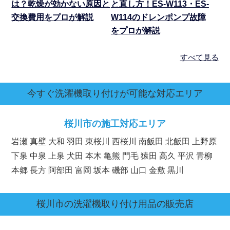
は？乾燥が効かない原因と
と直し方！ES-W113・ES-
交換費用をプロが解説
W114のドレンポンプ故障
をプロが解説
すべて見る
今すぐ洗濯機取り付けが可能な対応エリア
桜川市の施工対応エリア
岩瀬 真壁 大和 羽田 東桜川 西桜川 南飯田 北飯田 上野原
下泉 中泉 上泉 犬田 本木 亀熊 門毛 猿田 高久 平沢 青柳
本郷 長方 阿部田 富岡 坂本 磯部 山口 金敷 黒川
桜川市
の洗濯機取り付け用品の販売店