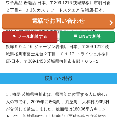
ワチ薬品 岩瀬店-日本、〒309-1216 茨城県桜川市明日香
２丁目４−３ 13. カスミ フードスクエア 岩瀬店-日本、
〒309-1215 茨城県桜川市御領１丁目５８−５８ カスミ
電話でお問い合わせ
岩瀬店 1階 14. FOOD OFFストッカー 真壁店-日本、〒
300-4405 茨城県桜川市真壁町桜井３１０−１ 15.
メール相談する
LINEで相談
TAIRAYA 真壁店-日本、〒300-4417 茨城県桜川市真壁町
飯塚９９４ 16. ジェーソン岩瀬店-日本、〒309-1212 茨
城県桜川市富士見台２丁目１０１ 17. トライウェル桜川
店-日本、〒309-1453 茨城県桜川市友部７６５−１
桜川市
の特徴
1．概要 茨城県桜川市は、県西部に位置する人口約4万
人の市です。2005年に岩瀬町、真壁町、大和村の3町村
が合併して誕生しました。総面積は180.06平方キロメー
トルで、茨城県内では比較的広い面積を持つ自治体で