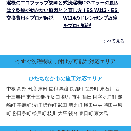
濯機のエコフラップ故障と
式洗濯機C33エラーの原因
は？乾燥が効かない原因と
と直し方！ES-W113・ES-
交換費用をプロが解説
W114のドレンポンプ故障
をプロが解説
すべて見る
今すぐ洗濯機取り付けが可能な対応エリア
ひたちなか市の施工対応エリア
中根 高野 田彦 津田 佐和 馬渡 長堀町 笹野町 東石川 西
十三奉行 東十三奉行 堀口 柳沢 市毛 稲田 阿字ヶ浦町 磯
崎町 平磯町 湊町 釈迦町 武田 新光町 勝田中央 勝田中原
町 勝田泉町 松戸町 枝川 大平 後台 春日町 東大島