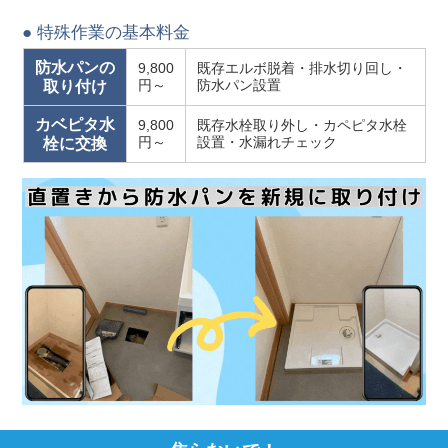
● 特殊作業の基本料金
防水パンの
9,800
既存エルボ脱着・排水切り回し・
円～
防水パン設置
取り付け
カベピタ水
9,800
既存水栓取り外し・カペピタ水栓
円～
設置・水漏れチェック
栓に交換