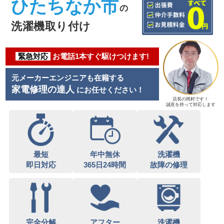
ひたちなか市
の
洗濯機取り付け
緊急対応
お電話1本すぐ駆けつけます!
元メーカーエンジニアも在籍する
家電修理の達人
にお任せください！
店長の岡村です！
誠意を持って対応します
最短
年中無休
洗濯機
即日対応
365日24時間
故障の修理
完全分解
アフター
洗濯機