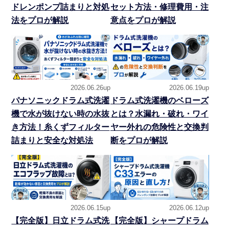
ドレンポンプ詰まりと対処
セット方法・修理費用・注
法をプロが解説
意点をプロが解説
2026.06.26up
2026.06.19up
パナソニックドラム式洗濯
ドラム式洗濯機のベローズ
機で水が抜けない時の水抜
とは？水漏れ・破れ・ワイ
き方法！糸くずフィルター
ヤー外れの危険性と交換判
詰まりと安全な対処法
断をプロが解説
2026.06.15up
2026.06.12up
【完全版】日立ドラム式洗
【完全版】シャープドラム