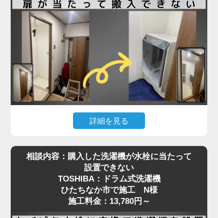
と収める必要があり、数センチの誤差も許されない
状況でした。
さらに、他の業者にも断られたとのことで、当店に
ご連絡をいただいた際には「設置できる業者が見つ
からず困っている」とのお声も。現地を確認したう
えで、洗濯パンと各障害物との距離を慎重に測りな
がら、数ミリ単位で位置調整し、無事に搬入・設置
を完了しました。施工料金は3,980円～で、T様にも
大変ご満足いただけました。
詳細を見る
ドラム式洗濯機はサイズが大きく、搬入経路のちょ
「スペースが狭い」「他社に断られた」など、難し
相談内容：購入した洗濯機が水栓に当たって
っとした障害が設置を難しくすることがあります。
い設置条件でも対応可能なケースは多くあります。
設置できない
今回、ひたちなか市でご依頼いただいたO様のケー
まずはお気軽にご相談ください。プロの判断で最適
TOSHIBA：ドラム式洗濯機
スでは、「購入したSHARPのドラム式洗濯機が脱
な方法をご提案いたします
ひたちなか市で施工 N様
衣所の扉に当たって入らない」というお悩みでし
施工料金：13,780円～
た。