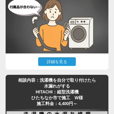
設置されていたのは、Panasonicのドラム式洗濯
機。一般的な縦型と比べて本体が非常に重く、ご自
身で嵩上げ台を取り付けるのは現実的ではありませ
んでした。当店では、専用の工具で熟練のスタッフ
が慎重に本体を持ち上げ、水平を保ったまま嵩上げ
台を正しく設置。わずかな傾きでも動作や振動に影
響が出るため、細部まで調整しながら施工を進めま
した。
施工後は洗濯機の下に空間ができたことで、今後の
詳細を見る
配管清掃もスムーズに行える状態に。施工料金は
最近はネットオークションやリサイクルショップ
5,500円～で対応可能です。
相談内容：洗濯機を自分で取り付けたら
で、状態の良い中古の洗濯機を購入される方も増え
洗濯機取り付けにおける嵩上げ作業は、重量物の取
水漏れがする
ていますが、**実際に設置しようとした際に「付属
り扱いと設置バランスが重要。プロの手による確実
HITACHI：縦型洗濯機
品が合わない」といったトラブルも少なくありませ
な設置をご希望の方は、ぜひ一度ご相談ください。
ひたちなか市で施工 W様
ん。ひたちなか市で施工をご依頼いただいたS様
安全かつ丁寧に対応いたします。
施工料金：4,400円～
も、中古で購入されたPanasonicの縦型洗濯機の取