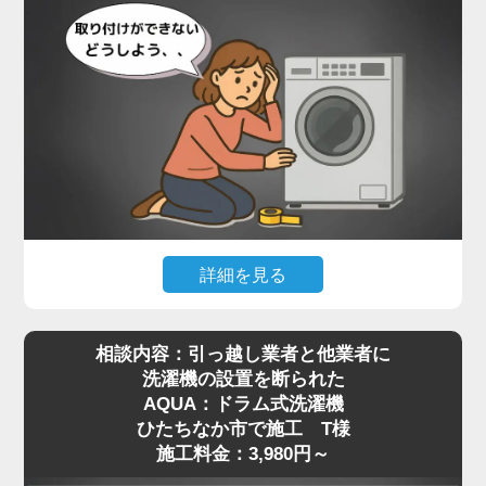
詳細を見る
最近はネット通販で高機能なドラム式洗濯機を購入
相談内容：引っ越し業者と他業者に
される方が増えていますが、実際に届いてみると本
洗濯機の設置を断られた
体が非常に重く、自力での移動や取り付けが難しい
AQUA：ドラム式洗濯機
と感じる方も多いようです。特に設置場所までの搬
ひたちなか市で施工 T様
入や、わずかな段差の乗り越え、排水や給水の接続
施工料金：3,980円～
作業などは、専門知識がないと手に負えないケース