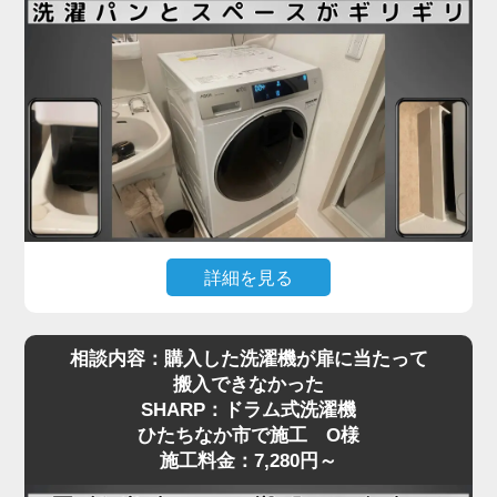
も少なくありません。
ひたちなか市で施工をご依頼いただいたN様も、ネ
ットで購入したドラム式洗濯機を玄関先までは運べ
たものの、「重くて一人では設置場所まで動かせな
い」とお困りでした。私たちは現地にて搬入から位
置調整、アジャスターの調整、水栓や排水の接続ま
でを一括で対応し、安心してご使用いただける状態
に仕上げました。ドラム式洗濯機の施工料金は
3,980円～と明瞭で、コスト面でもご満足いただけ
詳細を見る
ました。
引っ越し先で洗濯機を設置しようとしたところ、洗
相談内容：購入した洗濯機が扉に当たって
濯パンと本体のサイズがギリギリで、引っ越し業者
ドラム式洗濯機の取り付けは、見た目以上に重量や
搬入できなかった
から「設置はできない」と断られてしまった…そん
配管の問題でトラブルになりやすい作業です。ご自
SHARP：ドラム式洗濯機
なご相談を、ひたちなか市で施工をご依頼いただい
身での無理な設置は事故や水漏れの原因にもなりま
ひたちなか市で施工 O様
たT様からいただきました。設置予定のAQUA製ド
すので、専門の業者にお任せいただくのが安心で
施工料金：7,280円～
ラム式洗濯機は、洗面台・壁・ドア枠の間にピタリ
す。お困りの際は、ぜひお気軽にご相談ください。