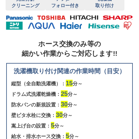
クリーニング
フォロー付き
取り付け
ホース交換のみ等の
細かい作業からご対応します!!
洗濯機取り付け関連の作業時間（目安）
15
縦型（全自動洗濯機）：
分～
25
ドラム式洗濯乾燥機：
分～
30
防水パンの新規設置：
分～
30
壁ピタ水栓に交換：
分～
5
嵩上げ台の設置：
分～
5
給水・排水ホース交換：
分～