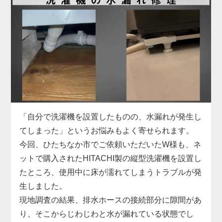
り付けにお困りでした。
具体的には、給水ホースの形状がご自宅の水栓と合
わず、さらに排水ホースも短くて排水口まで届かな
い状態。当店では、現地の設備に合った専用の給水
ホースをその場で用意し、排水ホースも延長パーツ
で対応。しっかりと固定・接続を行い、動作確認ま
で丁寧にサポートしました。施工料金は3,300円～
で、無駄な出費を抑えつつ、安全に取り付けを完了
しています。
「自分で洗濯機を設置したものの、水漏れが発生し
洗濯機取り付けは、本体だけでなく「設置環境に合
てしまった」というお悩みもよく寄せられます。
った付属品の選定」がとても重要です。特に中古品
今回、ひたちなか市でご依頼いただいたW様も、ネ
の場合、部品の欠品や劣化があることも多いため、
ットで購入されたHITACHI製の縦型洗濯機を設置し
専門業者による現地対応でスムーズに解決するのが
たところ、使用中に床が濡れてしまうトラブルが発
安心です。お困りの際はぜひお気軽にご相談くださ
生しました。
い。
現地調査の結果、排水ホースの接続部分に隙間があ
り、そこからじわじわと水が漏れている状態でし