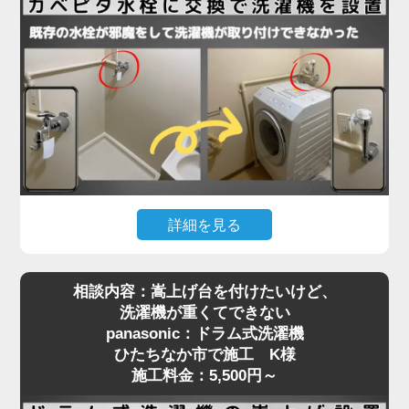
現地確認の結果、開き戸の開口幅が洗濯機本体の寸
法ギリギリで、水栓位置はクリアしていたものの、
扉が障害物となって搬入が不可能な状態。そのた
め、扉を丁寧に取り外してから搬入し、所定の位置
に設置。その後、扉を元通りに復旧することでスム
ーズに作業を完了しました。施工料金はドラム式洗
濯機設置費用と扉の脱着費用で7,280円～となり、
「最初はどうなるかと思ったけど、無事に入って本
当に助かりました」とお喜びいただきました。
詳細を見る
洗濯機取り付けには、扉や壁、水栓の位置などさま
洗濯機を設置しようとしたら「水栓にぶつかって入
ざまな要素が関係します。搬入の難しい住宅でも対
相談内容：嵩上げ台を付けたいけど、
らない」といったご相談は、ドラム式洗濯機に特に
応可能ですので、お困りの際はぜひご相談くださ
洗濯機が重くてできない
多く見られます。今回、ひたちなか市で施工させて
い。プロが現場で判断し、最適な方法で確実に設置
panasonic：ドラム式洗濯機
いただいたN様のご自宅もまさにそのケースでし
いたします。
ひたちなか市で施工 K様
た。購入されたのはTOSHIBAのドラム式洗濯機。
施工料金：5,500円～
設置スペースには洗濯パンがありましたが、既設の