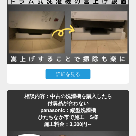
蛇口（水栓金具）が本体と干渉してしまい、奥まで
入らず断念されたとのことでした。
現地確認のうえ、干渉の原因が水栓の出っ張りであ
ることを特定。そこで、出幅の少ない「壁ピタ水
栓」に交換することで、洗濯機がすっきり収まるス
ペースを確保しました。その後、洗濯機を慎重に搬
入・設置し、給水・排水ホースの接続、動作確認ま
で丁寧に対応。施工料金は13,780円～で、機器の扱
詳細を見る
いが難しい場所でもしっかりサポートしています。
「購入したマンションで定期的に行われる配管の高
相談内容：中古の洗濯機を購入したら
圧洗浄に対応するには、洗濯機を嵩上げしないとい
洗濯機取り付けは「置くだけ」では済まない場合も
付属品が合わない
けない」と管理会社から案内されたものの、「洗濯
多く、ちょっとした配管や水栓の干渉が障害になる
panasonic：縦型洗濯機
機が重すぎて持ち上げられない」というお悩みで、
ことがあります。設置でお困りの際は、ぜひ専門業
ひたちなか市で施工 S様
ひたちなか市でご依頼いただいたK様の施工事例を
者へご相談ください。プロの目線で、的確な対応を
施工料金：3,300円～
ご紹介します。
ご提案いたします。