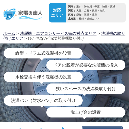
関東：
東京・神奈川・千葉・埼玉・茨城
対応
関西：
大阪・京都・兵庫・奈良
エリア
東海：
愛知・三重・岐阜
北海道：
札幌・近郊エリア
ホーム
>
洗濯機・エアコンサービス毎の対応エリア
>
洗濯機の取り
付けエリア
> ひたちなか市の洗濯機取り付け
縦型・ドラム式洗濯機の設置
ドアの脱着が必要な洗濯機の搬入
水栓交換を伴う洗濯機の設置
狭いスペースの洗濯機取り付け
洗濯パン（防水パン）の取り付け
嵩上げ台の設置