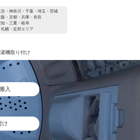
東京・神奈川・千葉・埼玉・茨城
大阪・京都・兵庫・奈良
愛知・三重・岐阜
：
札幌・近郊エリア
洗濯機取り付け
搬入
付け