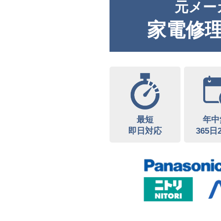
元メー
家電修
最短
年中
即日対応
365日