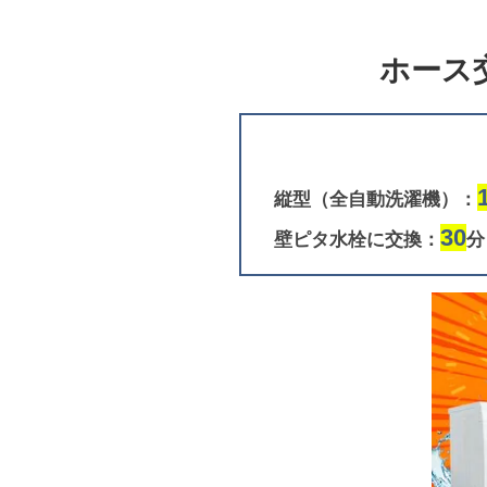
ホース
縦型（全自動洗濯機）：
30
壁ピタ水栓に交換：
分