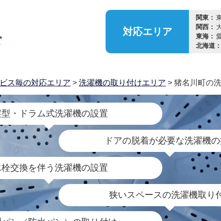
関東：
関西：
対応
エリア
東海：
北海道
ビス毎の対応エリア
>
洗濯機の取り付けエリア
> 猪名川町の
縦型・ドラム式洗濯機の設置
ドアの脱着が必要な洗濯機の
水栓交換を伴う洗濯機の設置
狭いスペースの洗濯機取り