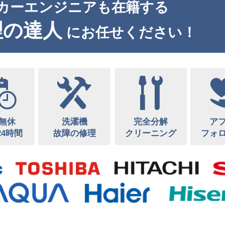
カーエンジニアも在籍する
理の達人
にお任せください！
無休
洗濯機
完全分解
ア
24時間
故障の修理
クリーニング
フォ