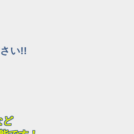
い!!
など