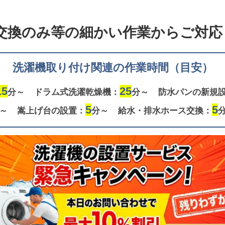
交換のみ等の
細かい作業からご対応し
洗濯機取り付け関連の作業時間（目安）
15
25
分～
ドラム式洗濯乾燥機：
分～
防水パンの新規
5
5
～
嵩上げ台の設置：
分～
給水・排水ホース交換：