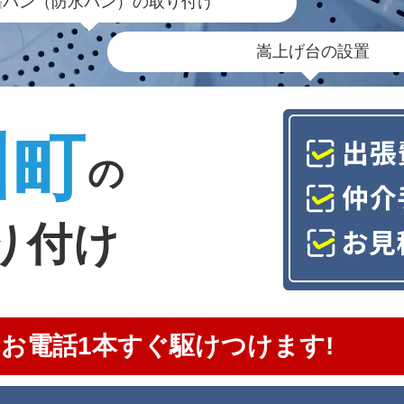
濯パン（防水パン）の取り付け
嵩上げ台の設置
川町
の
り付け
お電話1本すぐ駆けつけます!