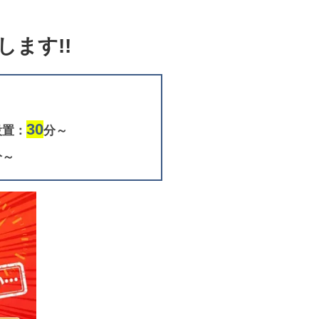
ます!!
30
設置：
分～
分～