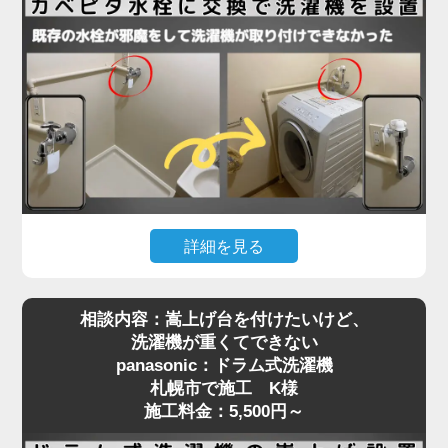
法ギリギリで、水栓位置はクリアしていたものの、
扉が障害物となって搬入が不可能な状態。そのた
め、扉を丁寧に取り外してから搬入し、所定の位置
に設置。その後、扉を元通りに復旧することでスム
ーズに作業を完了しました。施工料金はドラム式洗
濯機設置費用と扉の脱着費用で7,280円～となり、
「最初はどうなるかと思ったけど、無事に入って本
当に助かりました」とお喜びいただきました。
洗濯機取り付けには、扉や壁、水栓の位置などさま
詳細を見る
ざまな要素が関係します。搬入の難しい住宅でも対
洗濯機を設置しようとしたら「水栓にぶつかって入
応可能ですので、お困りの際はぜひご相談くださ
相談内容：嵩上げ台を付けたいけど、
らない」といったご相談は、ドラム式洗濯機に特に
い。プロが現場で判断し、最適な方法で確実に設置
洗濯機が重くてできない
多く見られます。今回、札幌市で施工させていただ
いたします。
panasonic：ドラム式洗濯機
いたN様のご自宅もまさにそのケースでした。購入
札幌市で施工 K様
されたのはTOSHIBAのドラム式洗濯機。設置スペ
施工料金：5,500円～
ースには洗濯パンがありましたが、既設の蛇口（水