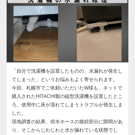
お困りでした。
具体的には、給水ホースの形状がご自宅の水栓と合
わず、さらに排水ホースも短くて排水口まで届かな
い状態。当店では、現地の設備に合った専用の給水
ホースをその場で用意し、排水ホースも延長パーツ
で対応。しっかりと固定・接続を行い、動作確認ま
で丁寧にサポートしました。施工料金は3,300円～
で、無駄な出費を抑えつつ、安全に取り付けを完了
しています。
「自分で洗濯機を設置したものの、水漏れが発生し
洗濯機取り付けは、本体だけでなく「設置環境に合
てしまった」というお悩みもよく寄せられます。
った付属品の選定」がとても重要です。特に中古品
今回、札幌市でご依頼いただいたW様も、ネットで
の場合、部品の欠品や劣化があることも多いため、
購入されたHITACHI製の縦型洗濯機を設置したとこ
専門業者による現地対応でスムーズに解決するのが
ろ、使用中に床が濡れてしまうトラブルが発生しま
安心です。お困りの際はぜひお気軽にご相談くださ
した。
い。
現地調査の結果、排水ホースの接続部分に隙間があ
り、そこからじわじわと水が漏れている状態でし