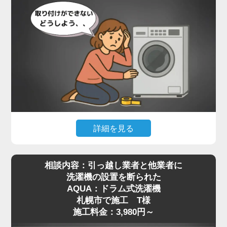
詳細を見る
最近はネット通販で高機能なドラム式洗濯機を購入
相談内容：引っ越し業者と他業者に
される方が増えていますが、実際に届いてみると本
洗濯機の設置を断られた
体が非常に重く、自力での移動や取り付けが難しい
AQUA：ドラム式洗濯機
と感じる方も多いようです。特に設置場所までの搬
札幌市で施工 T様
入や、わずかな段差の乗り越え、排水や給水の接続
施工料金：3,980円～
作業などは、専門知識がないと手に負えないケース