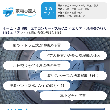
関東：
東京・神奈川・千葉・埼玉・茨城
対応
関西：
大阪・京都・兵庫・奈良
エリア
東海：
愛知・三重・岐阜
北海道：
札幌・近郊エリア
ホーム
>
洗濯機・エアコンサービス毎の対応エリア
>
洗濯機の取り
付けエリア
> 札幌市の洗濯機取り付け
縦型・ドラム式洗濯機の設置
ドアの脱着が必要な洗濯機の搬入
水栓交換を伴う洗濯機の設置
狭いスペースの洗濯機取り付け
洗濯パン（防水パン）の取り付け
嵩上げ台の設置