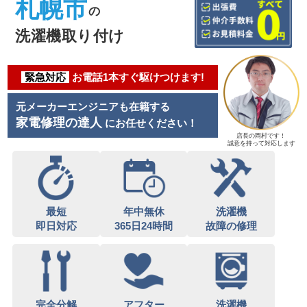
札幌市
の
洗濯機取り付け
緊急対応
お電話1本すぐ駆けつけます!
元メーカーエンジニアも在籍する
家電修理の達人
にお任せください！
店長の岡村です！
誠意を持って対応します
最短
年中無休
洗濯機
即日対応
365日24時間
故障の修理
完全分解
アフター
洗濯機