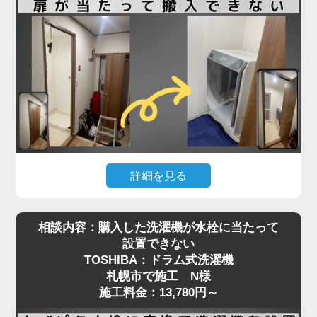
る必要があり、数センチの誤差も許されない状況で
した。
さらに、他の業者にも断られたとのことで、当店に
ご連絡をいただいた際には「設置できる業者が見つ
からず困っている」とのお声も。現地を確認したう
えで、洗濯パンと各障害物との距離を慎重に測りな
がら、数ミリ単位で位置調整し、無事に搬入・設置
を完了しました。施工料金は3,980円～で、T様にも
大変ご満足いただけました。
詳細を見る
ドラム式洗濯機はサイズが大きく、搬入経路のちょ
「スペースが狭い」「他社に断られた」など、難し
相談内容：購入した洗濯機が水栓に当たって
っとした障害が設置を難しくすることがあります。
い設置条件でも対応可能なケースは多くあります。
設置できない
今回、札幌市でご依頼いただいたO様のケースで
まずはお気軽にご相談ください。プロの判断で最適
TOSHIBA：ドラム式洗濯機
は、「購入したSHARPのドラム式洗濯機が脱衣所
な方法をご提案いたします
札幌市で施工 N様
の扉に当たって入らない」というお悩みでした。
施工料金：13,780円～
現地確認の結果、開き戸の開口幅が洗濯機本体の寸