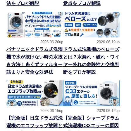
法をプロが解説
意点をプロが解説
2026.06.26up
2026.06.19up
パナソニックドラム式洗濯
ドラム式洗濯機のベローズ
機で水が抜けない時の水抜
とは？水漏れ・破れ・ワイ
き方法！糸くずフィルター
ヤー外れの危険性と交換判
詰まりと安全な対処法
断をプロが解説
2026.06.15up
2026.06.12up
【完全版】日立ドラム式洗
【完全版】シャープドラム
濯機のエコフラップ故障と
式洗濯機C33エラーの原因