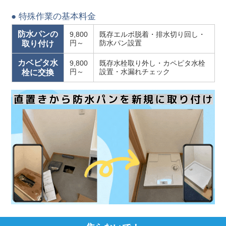
● 特殊作業の基本料金
防水パンの
9,800
既存エルボ脱着・排水切り回し・
円～
防水パン設置
取り付け
カベピタ水
9,800
既存水栓取り外し・カペピタ水栓
円～
設置・水漏れチェック
栓に交換