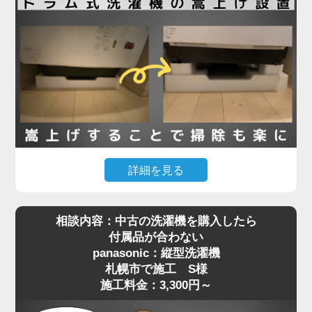
栓金具）が本体と干渉してしまい、奥まで入らず断
念されたとのことでした。
現地確認のうえ、干渉の原因が水栓の出っ張りであ
ることを特定。そこで、出幅の少ない「壁ピタ水
栓」に交換することで、洗濯機がすっきり収まるス
ペースを確保しました。その後、洗濯機を慎重に搬
入・設置し、給水・排水ホースの接続、動作確認ま
で丁寧に対応。施工料金は13,780円～で、機器の扱
詳細を見る
いが難しい場所でもしっかりサポートしています。
「購入したマンションで定期的に行われる配管の高
相談内容：中古の洗濯機を購入したら
圧洗浄に対応するには、洗濯機を嵩上げしないとい
洗濯機取り付けは「置くだけ」では済まない場合も
付属品が合わない
けない」と管理会社から案内されたものの、「洗濯
多く、ちょっとした配管や水栓の干渉が障害になる
panasonic：縦型洗濯機
機が重すぎて持ち上げられない」というお悩みで、
ことがあります。設置でお困りの際は、ぜひ専門業
札幌市で施工 S様
札幌市でご依頼いただいたK様の施工事例をご紹介
者へご相談ください。プロの目線で、的確な対応を
施工料金：3,300円～
します。
ご提案いたします。