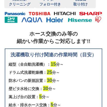
クリーニング
フォロー付き
取り付け
ホース交換のみ等の
細かい作業からご対応します!!
洗濯機取り付け関連の作業時間（目安）
15
縦型（全自動洗濯機）：
分～
25
ドラム式洗濯乾燥機：
分～
30
防水パンの新規設置：
分～
30
壁ピタ水栓に交換：
分～
5
嵩上げ台の設置：
分～
5
給水・排水ホース交換：
分～