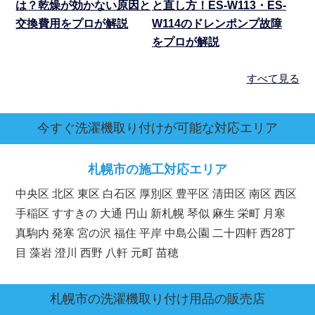
は？乾燥が効かない原因と
と直し方！ES-W113・ES-
交換費用をプロが解説
W114のドレンポンプ故障
をプロが解説
すべて見る
今すぐ洗濯機取り付けが可能な対応エリア
札幌市の施工対応エリア
中央区 北区 東区 白石区 厚別区 豊平区 清田区 南区 西区
手稲区 すすきの 大通 円山 新札幌 琴似 麻生 栄町 月寒
真駒内 発寒 宮の沢 福住 平岸 中島公園 二十四軒 西28丁
目 藻岩 澄川 西野 八軒 元町 苗穂
札幌市
の洗濯機取り付け用品の販売店