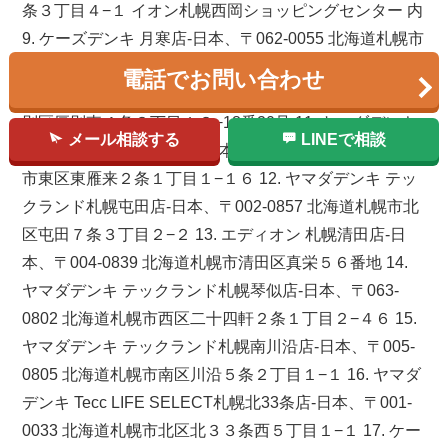
条３丁目４−１ イオン札幌西岡ショッピングセンター 内
9. ケーズデンキ 月寒店-日本、〒062-0055 北海道札幌市
豊平区月寒東５条１３丁目３−１ 10. ヤマダデンキ テッ
電話でお問い合わせ
クランド札幌厚別店-日本、〒004-0004 北海道札幌市厚
別区厚別東４条８丁目１８−18番20号 11. ヤマダデンキ
メール相談する
LINEで相談
テックランド札幌苗穂店-日本、〒007-0822 北海道札幌
市東区東雁来２条１丁目１−１６ 12. ヤマダデンキ テッ
クランド札幌屯田店-日本、〒002-0857 北海道札幌市北
区屯田７条３丁目２−２ 13. エディオン 札幌清田店-日
本、〒004-0839 北海道札幌市清田区真栄５６番地 14.
ヤマダデンキ テックランド札幌琴似店-日本、〒063-
0802 北海道札幌市西区二十四軒２条１丁目２−４６ 15.
ヤマダデンキ テックランド札幌南川沿店-日本、〒005-
0805 北海道札幌市南区川沿５条２丁目１−１ 16. ヤマダ
デンキ Tecc LIFE SELECT札幌北33条店-日本、〒001-
0033 北海道札幌市北区北３３条西５丁目１−１ 17. ケー