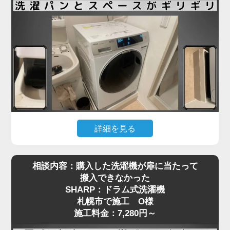
も少なくありません。
札幌市で施工をご依頼いただいたN様も、ネットで
購入したドラム式洗濯機を玄関先までは運べたもの
の、「重くて一人では設置場所まで動かせない」と
お困りでした。私たちは現地にて搬入から位置調
整、アジャスターの調整、水栓や排水の接続までを
一括で対応し、安心してご使用いただける状態に仕
上げました。ドラム式洗濯機の施工料金は3,980円
～と明瞭で、コスト面でもご満足いただけました。
詳細を見る
引っ越し先で洗濯機を設置しようとしたところ、洗
ドラム式洗濯機の取り付けは、見た目以上に重量や
相談内容：購入した洗濯機が扉に当たって
濯パンと本体のサイズがギリギリで、引っ越し業者
配管の問題でトラブルになりやすい作業です。ご自
搬入できなかった
から「設置はできない」と断られてしまった…そん
身での無理な設置は事故や水漏れの原因にもなりま
SHARP：ドラム式洗濯機
なご相談を、札幌市で施工をご依頼いただいたT様
すので、専門の業者にお任せいただくのが安心で
札幌市で施工 O様
からいただきました。設置予定のAQUA製ドラム式
す。お困りの際は、ぜひお気軽にご相談ください。
施工料金：7,280円～
洗濯機は、洗面台・壁・ドア枠の間にピタリと収め