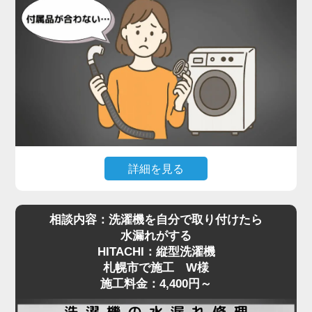
設置されていたのは、Panasonicのドラム式洗濯
機。一般的な縦型と比べて本体が非常に重く、ご自
身で嵩上げ台を取り付けるのは現実的ではありませ
んでした。当店では、専用の工具で熟練のスタッフ
が慎重に本体を持ち上げ、水平を保ったまま嵩上げ
台を正しく設置。わずかな傾きでも動作や振動に影
響が出るため、細部まで調整しながら施工を進めま
した。
施工後は洗濯機の下に空間ができたことで、今後の
詳細を見る
配管清掃もスムーズに行える状態に。施工料金は
最近はネットオークションやリサイクルショップ
5,500円～で対応可能です。
相談内容：洗濯機を自分で取り付けたら
で、状態の良い中古の洗濯機を購入される方も増え
洗濯機取り付けにおける嵩上げ作業は、重量物の取
水漏れがする
ていますが、**実際に設置しようとした際に「付属
り扱いと設置バランスが重要。プロの手による確実
HITACHI：縦型洗濯機
品が合わない」といったトラブルも少なくありませ
な設置をご希望の方は、ぜひ一度ご相談ください。
札幌市で施工 W様
ん。札幌市で施工をご依頼いただいたS様も、中古
安全かつ丁寧に対応いたします。
施工料金：4,400円～
で購入されたPanasonicの縦型洗濯機の取り付けに