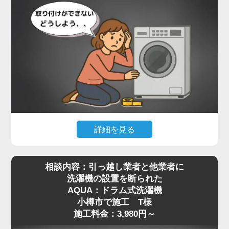
詳細を見る
最近はネット通販で高機能なドラム式洗濯機を購入
相談内容：引っ越し業者と他業者に
される方が増えていますが、実際に届いてみると本
洗濯機の設置を断られた
体が非常に重く、自力での移動や取り付けが難しい
AQUA：ドラム式洗濯機
と感じる方も多いようです。特に設置場所までの搬
小樽市で施工 T様
入や、わずかな段差の乗り越え、排水や給水の接続
施工料金：3,980円～
作業などは、専門知識がないと手に負えないケース