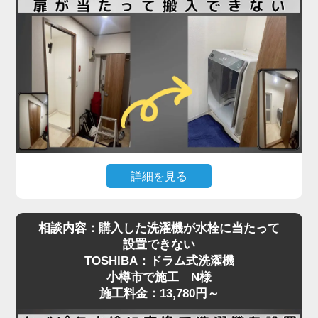
る必要があり、数センチの誤差も許されない状況で
した。
さらに、他の業者にも断られたとのことで、当店に
ご連絡をいただいた際には「設置できる業者が見つ
からず困っている」とのお声も。現地を確認したう
えで、洗濯パンと各障害物との距離を慎重に測りな
がら、数ミリ単位で位置調整し、無事に搬入・設置
を完了しました。施工料金は3,980円～で、T様にも
大変ご満足いただけました。
詳細を見る
ドラム式洗濯機はサイズが大きく、搬入経路のちょ
「スペースが狭い」「他社に断られた」など、難し
相談内容：購入した洗濯機が水栓に当たって
っとした障害が設置を難しくすることがあります。
い設置条件でも対応可能なケースは多くあります。
設置できない
今回、小樽市でご依頼いただいたO様のケースで
まずはお気軽にご相談ください。プロの判断で最適
TOSHIBA：ドラム式洗濯機
は、「購入したSHARPのドラム式洗濯機が脱衣所
な方法をご提案いたします
小樽市で施工 N様
の扉に当たって入らない」というお悩みでした。
施工料金：13,780円～
現地確認の結果、開き戸の開口幅が洗濯機本体の寸