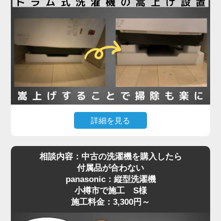
栓金具）が本体と干渉してしまい、奥まで入らず断
念されたとのことでした。
現地確認のうえ、干渉の原因が水栓の出っ張りであ
ることを特定。そこで、出幅の少ない「壁ピタ水
栓」に交換することで、洗濯機がすっきり収まるス
ペースを確保しました。その後、洗濯機を慎重に搬
入・設置し、給水・排水ホースの接続、動作確認ま
で丁寧に対応。施工料金は13,780円～で、機器の扱
詳細を見る
いが難しい場所でもしっかりサポートしています。
「購入したマンションで定期的に行われる配管の高
相談内容：中古の洗濯機を購入したら
圧洗浄に対応するには、洗濯機を嵩上げしないとい
洗濯機取り付けは「置くだけ」では済まない場合も
付属品が合わない
けない」と管理会社から案内されたものの、「洗濯
多く、ちょっとした配管や水栓の干渉が障害になる
panasonic：縦型洗濯機
機が重すぎて持ち上げられない」というお悩みで、
ことがあります。設置でお困りの際は、ぜひ専門業
小樽市で施工 S様
小樽市でご依頼いただいたK様の施工事例をご紹介
者へご相談ください。プロの目線で、的確な対応を
施工料金：3,300円～
します。
ご提案いたします。