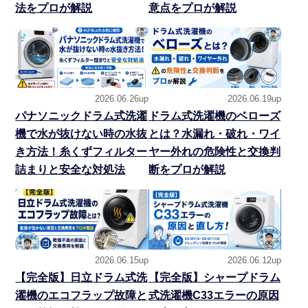
法をプロが解説
意点をプロが解説
2026.06.26up
2026.06.19up
パナソニックドラム式洗濯
ドラム式洗濯機のベローズ
機で水が抜けない時の水抜
とは？水漏れ・破れ・ワイ
き方法！糸くずフィルター
ヤー外れの危険性と交換判
詰まりと安全な対処法
断をプロが解説
2026.06.15up
2026.06.12up
【完全版】日立ドラム式洗
【完全版】シャープドラム
濯機のエコフラップ故障と
式洗濯機C33エラーの原因