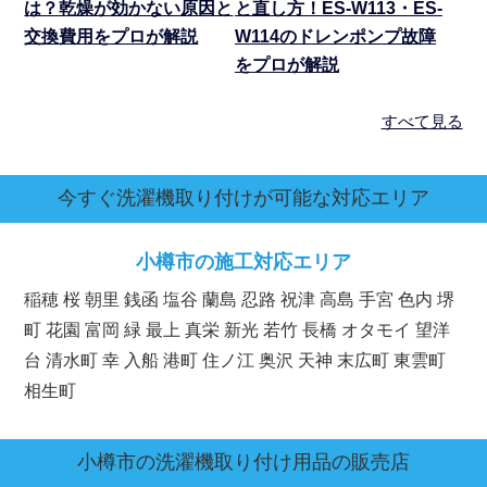
は？乾燥が効かない原因と
と直し方！ES-W113・ES-
交換費用をプロが解説
W114のドレンポンプ故障
をプロが解説
すべて見る
今すぐ洗濯機取り付けが可能な対応エリア
小樽市の施工対応エリア
稲穂 桜 朝里 銭函 塩谷 蘭島 忍路 祝津 高島 手宮 色内 堺
町 花園 富岡 緑 最上 真栄 新光 若竹 長橋 オタモイ 望洋
台 清水町 幸 入船 港町 住ノ江 奥沢 天神 末広町 東雲町
相生町
小樽市
の洗濯機取り付け用品の販売店