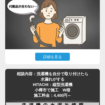
設置されていたのは、Panasonicのドラム式洗濯
機。一般的な縦型と比べて本体が非常に重く、ご自
身で嵩上げ台を取り付けるのは現実的ではありませ
んでした。当店では、専用の工具で熟練のスタッフ
が慎重に本体を持ち上げ、水平を保ったまま嵩上げ
台を正しく設置。わずかな傾きでも動作や振動に影
響が出るため、細部まで調整しながら施工を進めま
した。
施工後は洗濯機の下に空間ができたことで、今後の
詳細を見る
配管清掃もスムーズに行える状態に。施工料金は
最近はネットオークションやリサイクルショップ
5,500円～で対応可能です。
相談内容：洗濯機を自分で取り付けたら
で、状態の良い中古の洗濯機を購入される方も増え
洗濯機取り付けにおける嵩上げ作業は、重量物の取
水漏れがする
ていますが、**実際に設置しようとした際に「付属
り扱いと設置バランスが重要。プロの手による確実
HITACHI：縦型洗濯機
品が合わない」といったトラブルも少なくありませ
な設置をご希望の方は、ぜひ一度ご相談ください。
小樽市で施工 W様
ん。小樽市で施工をご依頼いただいたS様も、中古
安全かつ丁寧に対応いたします。
施工料金：4,400円～
で購入されたPanasonicの縦型洗濯機の取り付けに