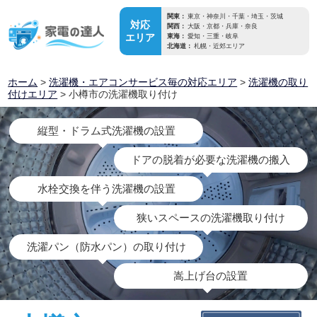
関東：
東京・神奈川・千葉・埼玉・茨城
対応
関西：
大阪・京都・兵庫・奈良
エリア
東海：
愛知・三重・岐阜
北海道：
札幌・近郊エリア
ホーム
>
洗濯機・エアコンサービス毎の対応エリア
>
洗濯機の取り
付けエリア
> 小樽市の洗濯機取り付け
縦型・ドラム式洗濯機の設置
ドアの脱着が必要な洗濯機の搬入
水栓交換を伴う洗濯機の設置
狭いスペースの洗濯機取り付け
洗濯パン（防水パン）の取り付け
嵩上げ台の設置