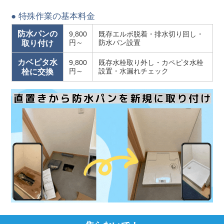
● 特殊作業の基本料金
防水パンの
9,800
既存エルボ脱着・排水切り回し・
円～
防水パン設置
取り付け
カベピタ水
9,800
既存水栓取り外し・カペピタ水栓
円～
設置・水漏れチェック
栓に交換