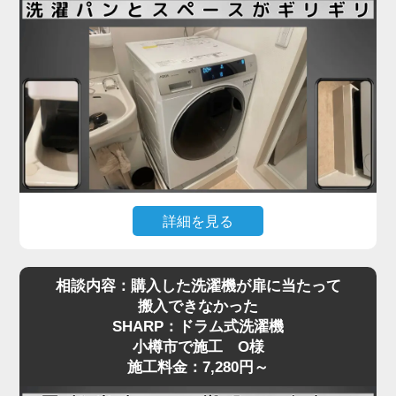
も少なくありません。
小樽市で施工をご依頼いただいたN様も、ネットで
購入したドラム式洗濯機を玄関先までは運べたもの
の、「重くて一人では設置場所まで動かせない」と
お困りでした。私たちは現地にて搬入から位置調
整、アジャスターの調整、水栓や排水の接続までを
一括で対応し、安心してご使用いただける状態に仕
上げました。ドラム式洗濯機の施工料金は3,980円
～と明瞭で、コスト面でもご満足いただけました。
詳細を見る
引っ越し先で洗濯機を設置しようとしたところ、洗
ドラム式洗濯機の取り付けは、見た目以上に重量や
相談内容：購入した洗濯機が扉に当たって
濯パンと本体のサイズがギリギリで、引っ越し業者
配管の問題でトラブルになりやすい作業です。ご自
搬入できなかった
から「設置はできない」と断られてしまった…そん
身での無理な設置は事故や水漏れの原因にもなりま
SHARP：ドラム式洗濯機
なご相談を、小樽市で施工をご依頼いただいたT様
すので、専門の業者にお任せいただくのが安心で
小樽市で施工 O様
からいただきました。設置予定のAQUA製ドラム式
す。お困りの際は、ぜひお気軽にご相談ください。
施工料金：7,280円～
洗濯機は、洗面台・壁・ドア枠の間にピタリと収め