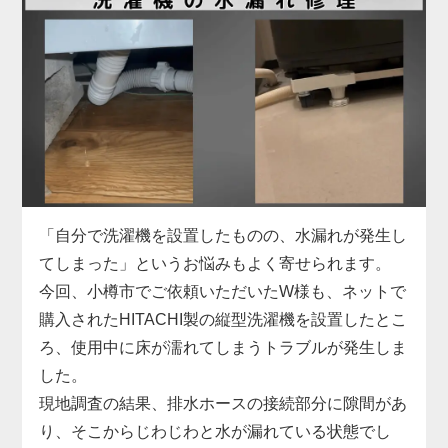
お困りでした。
具体的には、給水ホースの形状がご自宅の水栓と合
わず、さらに排水ホースも短くて排水口まで届かな
い状態。当店では、現地の設備に合った専用の給水
ホースをその場で用意し、排水ホースも延長パーツ
で対応。しっかりと固定・接続を行い、動作確認ま
で丁寧にサポートしました。施工料金は3,300円～
で、無駄な出費を抑えつつ、安全に取り付けを完了
しています。
「自分で洗濯機を設置したものの、水漏れが発生し
洗濯機取り付けは、本体だけでなく「設置環境に合
てしまった」というお悩みもよく寄せられます。
った付属品の選定」がとても重要です。特に中古品
今回、小樽市でご依頼いただいたW様も、ネットで
の場合、部品の欠品や劣化があることも多いため、
購入されたHITACHI製の縦型洗濯機を設置したとこ
専門業者による現地対応でスムーズに解決するのが
ろ、使用中に床が濡れてしまうトラブルが発生しま
安心です。お困りの際はぜひお気軽にご相談くださ
した。
い。
現地調査の結果、排水ホースの接続部分に隙間があ
り、そこからじわじわと水が漏れている状態でし