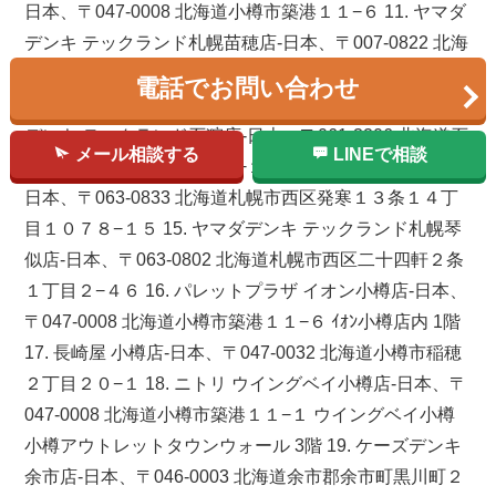
日本、〒047-0008 北海道小樽市築港１１−６ 11. ヤマダ
デンキ テックランド札幌苗穂店-日本、〒007-0822 北海
道札幌市東区東雁来２条１丁目１−１６ 12. ゲオ小樽店-
電話でお問い合わせ
日本、〒047-0015 北海道小樽市住吉町２−１ 13. ヤマダ
デンキ テックランド石狩店-日本、〒061-3206 北海道石
メール相談する
LINEで相談
狩市花川南６条１丁目１０−１ 14. ケーズデンキ 発寒店-
日本、〒063-0833 北海道札幌市西区発寒１３条１４丁
目１０７８−１５ 15. ヤマダデンキ テックランド札幌琴
似店-日本、〒063-0802 北海道札幌市西区二十四軒２条
１丁目２−４６ 16. パレットプラザ イオン小樽店-日本、
〒047-0008 北海道小樽市築港１１−６ ｲｵﾝ小樽店内 1階
17. 長崎屋 小樽店-日本、〒047-0032 北海道小樽市稲穂
２丁目２０−１ 18. ニトリ ウイングベイ小樽店-日本、〒
047-0008 北海道小樽市築港１１−１ ウイングベイ小樽
小樽アウトレットタウンウォール 3階 19. ケーズデンキ
余市店-日本、〒046-0003 北海道余市郡余市町黒川町２