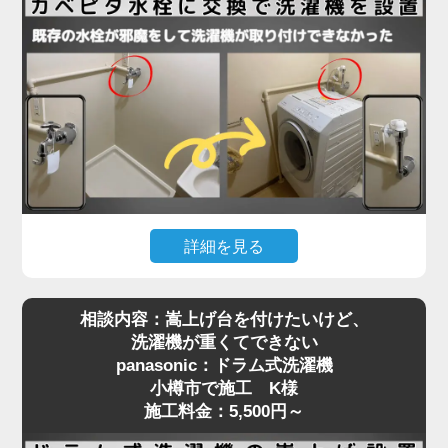
法ギリギリで、水栓位置はクリアしていたものの、
扉が障害物となって搬入が不可能な状態。そのた
め、扉を丁寧に取り外してから搬入し、所定の位置
に設置。その後、扉を元通りに復旧することでスム
ーズに作業を完了しました。施工料金はドラム式洗
濯機設置費用と扉の脱着費用で7,280円～となり、
「最初はどうなるかと思ったけど、無事に入って本
当に助かりました」とお喜びいただきました。
洗濯機取り付けには、扉や壁、水栓の位置などさま
詳細を見る
ざまな要素が関係します。搬入の難しい住宅でも対
洗濯機を設置しようとしたら「水栓にぶつかって入
応可能ですので、お困りの際はぜひご相談くださ
相談内容：嵩上げ台を付けたいけど、
らない」といったご相談は、ドラム式洗濯機に特に
い。プロが現場で判断し、最適な方法で確実に設置
洗濯機が重くてできない
多く見られます。今回、小樽市で施工させていただ
いたします。
panasonic：ドラム式洗濯機
いたN様のご自宅もまさにそのケースでした。購入
小樽市で施工 K様
されたのはTOSHIBAのドラム式洗濯機。設置スペ
施工料金：5,500円～
ースには洗濯パンがありましたが、既設の蛇口（水