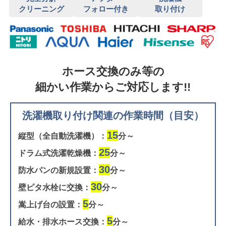
クリーニング
フォロー付き
取り付け
ホース交換のみ等の
細かい作業からご対応します!!
洗濯機取り付け関連の作業時間（目安）
15
縦型（全自動洗濯機）：
分～
25
ドラム式洗濯乾燥機：
分～
30
防水パンの新規設置：
分～
30
壁ピタ水栓に交換：
分～
5
嵩上げ台の設置：
分～
5
給水・排水ホース交換：
分～