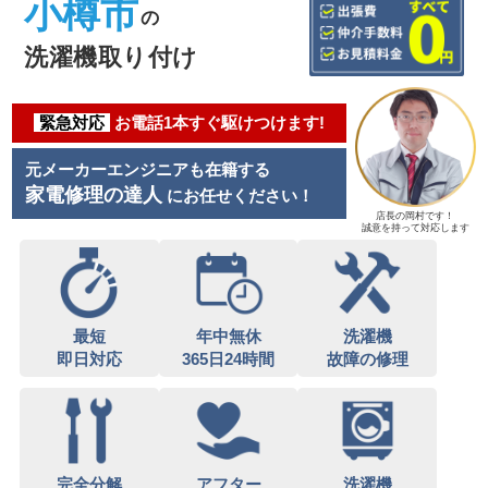
小樽市
の
洗濯機取り付け
緊急対応
お電話1本すぐ駆けつけます!
元メーカーエンジニアも在籍する
家電修理の達人
にお任せください！
店長の岡村です！
誠意を持って対応します
最短
年中無休
洗濯機
即日対応
365日24時間
故障の修理
完全分解
アフター
洗濯機