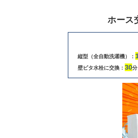
ホース
縦型（全自動洗濯機）：
30
壁ピタ水栓に交換：
分