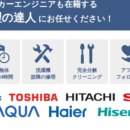
カーエンジニアも在籍する
理の達人
にお任せください！
無休
洗濯機
完全分解
ア
24時間
故障の修理
クリーニング
フォ