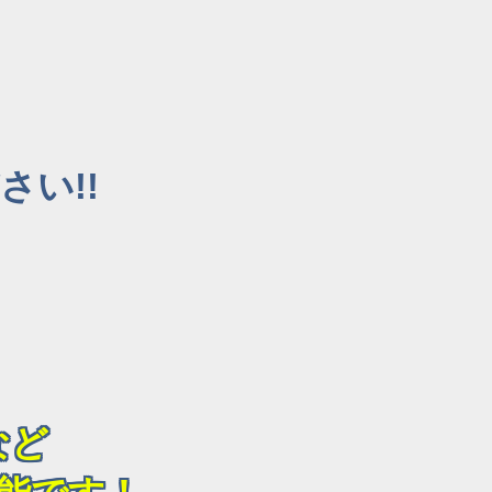
い!!
など