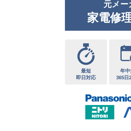
元メー
家電修
最短
年中
即日対応
365日