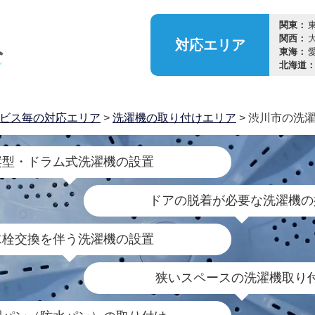
関東：
関西：
対応
エリア
東海：
北海道
ビス毎の対応エリア
>
洗濯機の取り付けエリア
> 渋川市の洗
縦型・ドラム式洗濯機の設置
ドアの脱着が必要な洗濯機の
水栓交換を伴う洗濯機の設置
狭いスペースの洗濯機取り