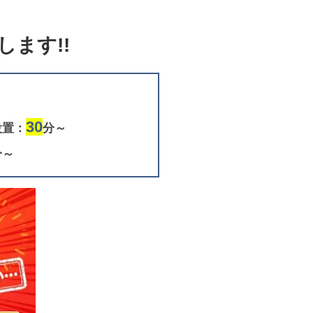
ます!!
30
設置：
分～
分～