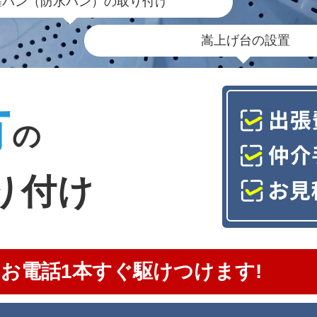
濯パン（防水パン）の取り付け
嵩上げ台の設置
市
の
り付け
お電話1本すぐ駆けつけます!