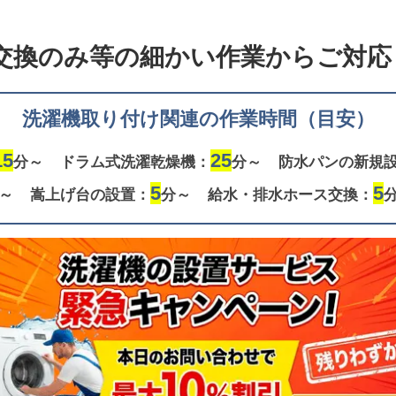
交換のみ等の
細かい作業からご対応し
洗濯機取り付け関連の作業時間（目安）
15
25
分～
ドラム式洗濯乾燥機：
分～
防水パンの新規
5
5
～
嵩上げ台の設置：
分～
給水・排水ホース交換：