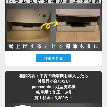
栓金具）が本体と干渉してしまい、奥まで入らず断
念されたとのことでした。
現地確認のうえ、干渉の原因が水栓の出っ張りであ
ることを特定。そこで、出幅の少ない「壁ピタ水
栓」に交換することで、洗濯機がすっきり収まるス
ペースを確保しました。その後、洗濯機を慎重に搬
入・設置し、給水・排水ホースの接続、動作確認ま
で丁寧に対応。施工料金は13,780円～で、機器の扱
詳細を見る
いが難しい場所でもしっかりサポートしています。
「購入したマンションで定期的に行われる配管の高
相談内容：中古の洗濯機を購入したら
圧洗浄に対応するには、洗濯機を嵩上げしないとい
洗濯機取り付けは「置くだけ」では済まない場合も
付属品が合わない
けない」と管理会社から案内されたものの、「洗濯
多く、ちょっとした配管や水栓の干渉が障害になる
panasonic：縦型洗濯機
機が重すぎて持ち上げられない」というお悩みで、
ことがあります。設置でお困りの際は、ぜひ専門業
岐阜県で施工 S様
岐阜県でご依頼いただいたK様の施工事例をご紹介
者へご相談ください。プロの目線で、的確な対応を
施工料金：3,300円～
します。
ご提案いたします。