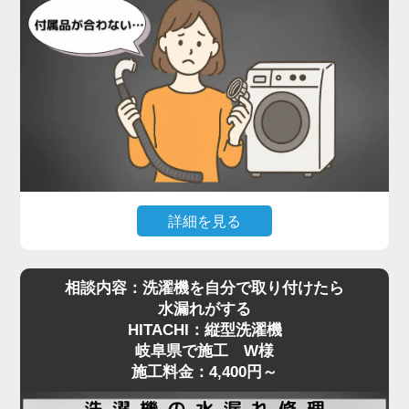
設置されていたのは、Panasonicのドラム式洗濯
機。一般的な縦型と比べて本体が非常に重く、ご自
身で嵩上げ台を取り付けるのは現実的ではありませ
んでした。当店では、専用の工具で熟練のスタッフ
が慎重に本体を持ち上げ、水平を保ったまま嵩上げ
台を正しく設置。わずかな傾きでも動作や振動に影
響が出るため、細部まで調整しながら施工を進めま
した。
施工後は洗濯機の下に空間ができたことで、今後の
詳細を見る
配管清掃もスムーズに行える状態に。施工料金は
最近はネットオークションやリサイクルショップ
5,500円～で対応可能です。
相談内容：洗濯機を自分で取り付けたら
で、状態の良い中古の洗濯機を購入される方も増え
洗濯機取り付けにおける嵩上げ作業は、重量物の取
水漏れがする
ていますが、**実際に設置しようとした際に「付属
り扱いと設置バランスが重要。プロの手による確実
HITACHI：縦型洗濯機
品が合わない」といったトラブルも少なくありませ
な設置をご希望の方は、ぜひ一度ご相談ください。
岐阜県で施工 W様
ん。岐阜県で施工をご依頼いただいたS様も、中古
安全かつ丁寧に対応いたします。
施工料金：4,400円～
で購入されたPanasonicの縦型洗濯機の取り付けに