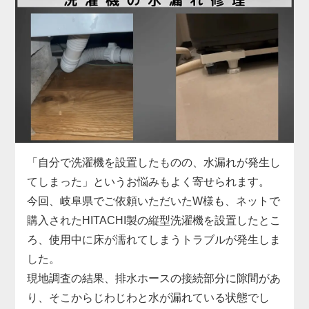
お困りでした。
具体的には、給水ホースの形状がご自宅の水栓と合
わず、さらに排水ホースも短くて排水口まで届かな
い状態。当店では、現地の設備に合った専用の給水
ホースをその場で用意し、排水ホースも延長パーツ
で対応。しっかりと固定・接続を行い、動作確認ま
で丁寧にサポートしました。施工料金は3,300円～
で、無駄な出費を抑えつつ、安全に取り付けを完了
しています。
「自分で洗濯機を設置したものの、水漏れが発生し
洗濯機取り付けは、本体だけでなく「設置環境に合
てしまった」というお悩みもよく寄せられます。
った付属品の選定」がとても重要です。特に中古品
今回、岐阜県でご依頼いただいたW様も、ネットで
の場合、部品の欠品や劣化があることも多いため、
購入されたHITACHI製の縦型洗濯機を設置したとこ
専門業者による現地対応でスムーズに解決するのが
ろ、使用中に床が濡れてしまうトラブルが発生しま
安心です。お困りの際はぜひお気軽にご相談くださ
した。
い。
現地調査の結果、排水ホースの接続部分に隙間があ
り、そこからじわじわと水が漏れている状態でし