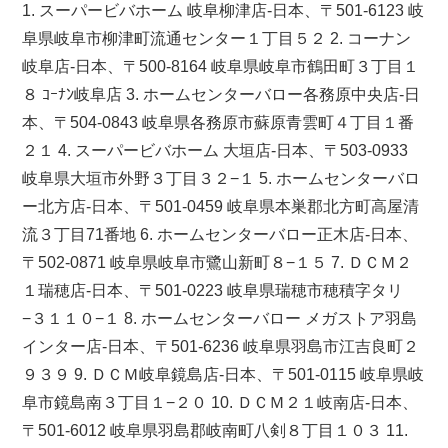
1. スーパービバホーム 岐阜柳津店-日本、〒501-6123 岐
阜県岐阜市柳津町流通センター１丁目５２ 2. コーナン
岐阜店-日本、〒500-8164 岐阜県岐阜市鶴田町３丁目１
８ ｺｰﾅﾝ岐阜店 3. ホームセンターバロー各務原中央店-日
本、〒504-0843 岐阜県各務原市蘇原青雲町４丁目１番
２１ 4. スーパービバホーム 大垣店-日本、〒503-0933
岐阜県大垣市外野３丁目３２−１ 5. ホームセンターバロ
ー北方店-日本、〒501-0459 岐阜県本巣郡北方町高屋清
流３丁目71番地 6. ホームセンターバロー正木店-日本、
〒502-0871 岐阜県岐阜市鷺山新町８−１５ 7. ＤＣＭ２
１瑞穂店-日本、〒501-0223 岐阜県瑞穂市穂積字タリ
−３１１０−１ 8. ホームセンターバロー メガストア羽島
インター店-日本、〒501-6236 岐阜県羽島市江吉良町２
９３９ 9. ＤＣＭ岐阜鏡島店-日本、〒501-0115 岐阜県岐
阜市鏡島南３丁目１−２０ 10. ＤＣＭ２１岐南店-日本、
〒501-6012 岐阜県羽島郡岐南町八剣８丁目１０３ 11.