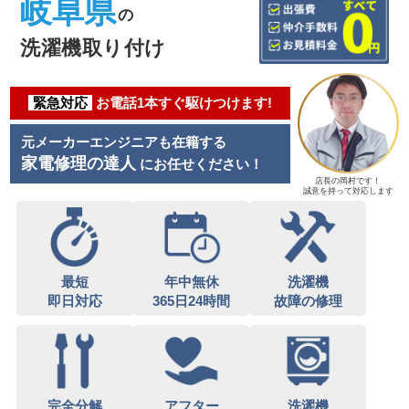
岐阜県
の
洗濯機取り付け
緊急対応
お電話1本すぐ駆けつけます!
元メーカーエンジニアも在籍する
家電修理の達人
にお任せください！
店長の岡村です！
誠意を持って対応します
最短
年中無休
洗濯機
即日対応
365日24時間
故障の修理
完全分解
アフター
洗濯機