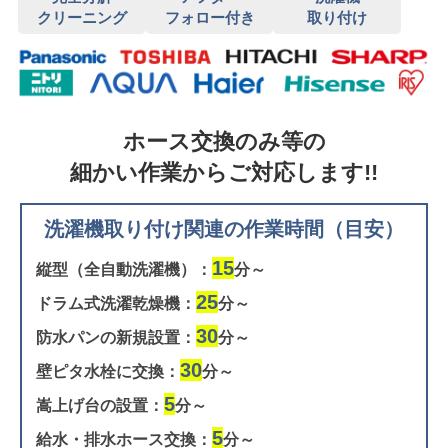
クリーニング
フォロー付き
取り付け
ホース交換のみ等の
細かい作業からご対応します!!
洗濯機取り付け関連の作業時間（目安）
15
縦型（全自動洗濯機）：
分～
25
ドラム式洗濯乾燥機：
分～
30
防水パンの新規設置：
分～
30
壁ピタ水栓に交換：
分～
5
嵩上げ台の設置：
分～
5
給水・排水ホース交換：
分～