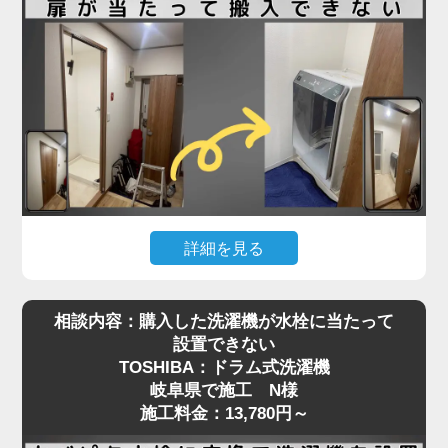
る必要があり、数センチの誤差も許されない状況で
した。
さらに、他の業者にも断られたとのことで、当店に
ご連絡をいただいた際には「設置できる業者が見つ
からず困っている」とのお声も。現地を確認したう
えで、洗濯パンと各障害物との距離を慎重に測りな
がら、数ミリ単位で位置調整し、無事に搬入・設置
を完了しました。施工料金は3,980円～で、T様にも
大変ご満足いただけました。
詳細を見る
ドラム式洗濯機はサイズが大きく、搬入経路のちょ
「スペースが狭い」「他社に断られた」など、難し
相談内容：購入した洗濯機が水栓に当たって
っとした障害が設置を難しくすることがあります。
い設置条件でも対応可能なケースは多くあります。
設置できない
今回、岐阜県でご依頼いただいたO様のケースで
まずはお気軽にご相談ください。プロの判断で最適
TOSHIBA：ドラム式洗濯機
は、「購入したSHARPのドラム式洗濯機が脱衣所
な方法をご提案いたします
岐阜県で施工 N様
の扉に当たって入らない」というお悩みでした。
施工料金：13,780円～
現地確認の結果、開き戸の開口幅が洗濯機本体の寸