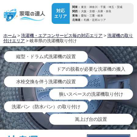
関東：
東京・神奈川・千葉・埼玉・茨城
対応
関西：
大阪・京都・兵庫・奈良
エリア
東海：
愛知・三重・岐阜
北海道：
札幌・近郊エリア
ホーム
>
洗濯機・エアコンサービス毎の対応エリア
>
洗濯機の取り
付けエリア
> 岐阜県の洗濯機取り付け
縦型・ドラム式洗濯機の設置
ドアの脱着が必要な洗濯機の搬入
水栓交換を伴う洗濯機の設置
狭いスペースの洗濯機取り付け
洗濯パン（防水パン）の取り付け
嵩上げ台の設置