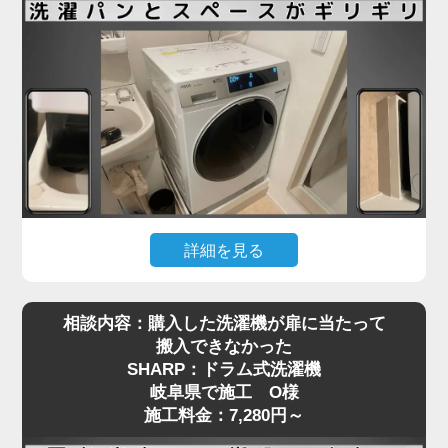
も少なくありません。
岐阜県で施工をご依頼いただいたN様も、ネットで
購入したドラム式洗濯機を玄関先までは運べたもの
の、「重くて一人では設置場所まで動かせない」と
お困りでした。私たちは現地にて搬入から位置調
整、アジャスターの調整、水栓や排水の接続までを
一括で対応し、安心してご使用いただける状態に仕
上げました。ドラム式洗濯機の施工料金は3,980円
～と明瞭で、コスト面でもご満足いただけました。
詳細を見る
引っ越し先で洗濯機を設置しようとしたところ、洗
ドラム式洗濯機の取り付けは、見た目以上に重量や
相談内容：購入した洗濯機が扉に当たって
濯パンと本体のサイズがギリギリで、引っ越し業者
配管の問題でトラブルになりやすい作業です。ご自
搬入できなかった
から「設置はできない」と断られてしまった…そん
身での無理な設置は事故や水漏れの原因にもなりま
SHARP：ドラム式洗濯機
なご相談を、岐阜県で施工をご依頼いただいたT様
すので、専門の業者にお任せいただくのが安心で
岐阜県で施工 O様
からいただきました。設置予定のAQUA製ドラム式
す。お困りの際は、ぜひお気軽にご相談ください。
施工料金：7,280円～
洗濯機は、洗面台・壁・ドア枠の間にピタリと収め