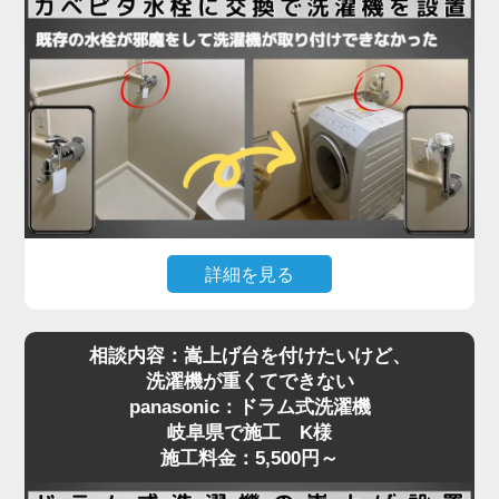
法ギリギリで、水栓位置はクリアしていたものの、
扉が障害物となって搬入が不可能な状態。そのた
め、扉を丁寧に取り外してから搬入し、所定の位置
に設置。その後、扉を元通りに復旧することでスム
ーズに作業を完了しました。施工料金はドラム式洗
濯機設置費用と扉の脱着費用で7,280円～となり、
「最初はどうなるかと思ったけど、無事に入って本
当に助かりました」とお喜びいただきました。
洗濯機取り付けには、扉や壁、水栓の位置などさま
詳細を見る
ざまな要素が関係します。搬入の難しい住宅でも対
洗濯機を設置しようとしたら「水栓にぶつかって入
応可能ですので、お困りの際はぜひご相談くださ
相談内容：嵩上げ台を付けたいけど、
らない」といったご相談は、ドラム式洗濯機に特に
い。プロが現場で判断し、最適な方法で確実に設置
洗濯機が重くてできない
多く見られます。今回、岐阜県で施工させていただ
いたします。
panasonic：ドラム式洗濯機
いたN様のご自宅もまさにそのケースでした。購入
岐阜県で施工 K様
されたのはTOSHIBAのドラム式洗濯機。設置スペ
施工料金：5,500円～
ースには洗濯パンがありましたが、既設の蛇口（水