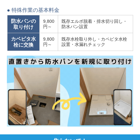
● 特殊作業の基本料金
防水パンの
9,800
既存エルボ脱着・排水切り回し・
円～
防水パン設置
取り付け
カベピタ水
9,800
既存水栓取り外し・カペピタ水栓
円～
設置・水漏れチェック
栓に交換