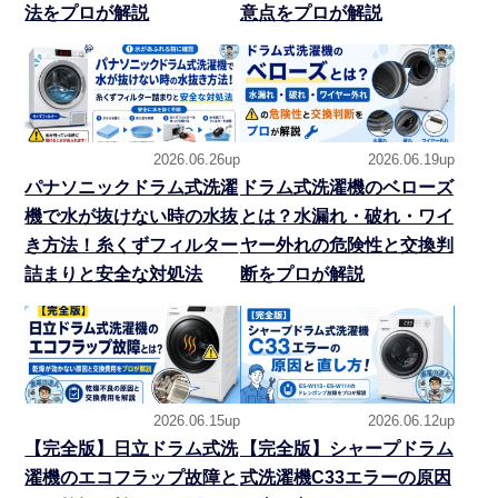
法をプロが解説
意点をプロが解説
2026.06.26up
2026.06.19up
パナソニックドラム式洗濯
ドラム式洗濯機のベローズ
機で水が抜けない時の水抜
とは？水漏れ・破れ・ワイ
き方法！糸くずフィルター
ヤー外れの危険性と交換判
詰まりと安全な対処法
断をプロが解説
2026.06.15up
2026.06.12up
【完全版】日立ドラム式洗
【完全版】シャープドラム
濯機のエコフラップ故障と
式洗濯機C33エラーの原因