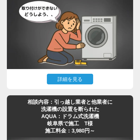
詳細を見る
最近はネット通販で高機能なドラム式洗濯機を購入
相談内容：引っ越し業者と他業者に
される方が増えていますが、実際に届いてみると本
洗濯機の設置を断られた
体が非常に重く、自力での移動や取り付けが難しい
AQUA：ドラム式洗濯機
と感じる方も多いようです。特に設置場所までの搬
岐阜県で施工 T様
入や、わずかな段差の乗り越え、排水や給水の接続
施工料金：3,980円～
作業などは、専門知識がないと手に負えないケース