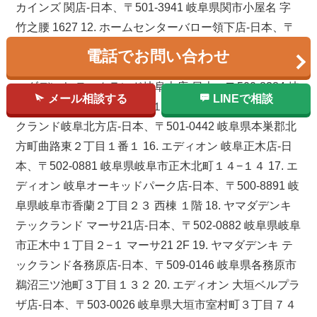
カインズ 関店-日本、〒501-3941 岐阜県関市小屋名 字
竹之腰 1627 12. ホームセンターバロー領下店-日本、〒
500-8241 岐阜県岐阜市領下４丁目７５ 13. カインズ 可
電話でお問い合わせ
児店-日本、〒509-0213 岐阜県可児市瀬田８２８ 14. ヤ
マダデンキ テックランド岐阜本店-日本、〒500-8384 岐
メール相談する
LINEで相談
阜県岐阜市薮田南４丁目１１−７ 15. ヤマダデンキ テッ
クランド岐阜北方店-日本、〒501-0442 岐阜県本巣郡北
方町曲路東２丁目１番１ 16. エディオン 岐阜正木店-日
本、〒502-0881 岐阜県岐阜市正木北町１４−１４ 17. エ
ディオン 岐阜オーキッドパーク店-日本、〒500-8891 岐
阜県岐阜市香蘭２丁目２３ 西棟 １階 18. ヤマダデンキ
テックランド マーサ21店-日本、〒502-0882 岐阜県岐阜
市正木中１丁目２−１ マーサ21 2F 19. ヤマダデンキ テ
ックランド各務原店-日本、〒509-0146 岐阜県各務原市
鵜沼三ツ池町３丁目１３２ 20. エディオン 大垣ベルプラ
ザ店-日本、〒503-0026 岐阜県大垣市室村町３丁目７４