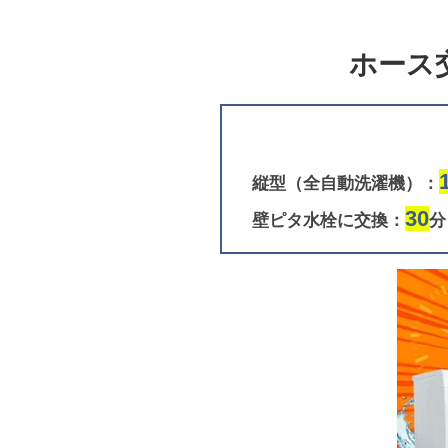
ホース
縦型（全自動洗濯機）：
30
壁ピタ水栓に交換：
分