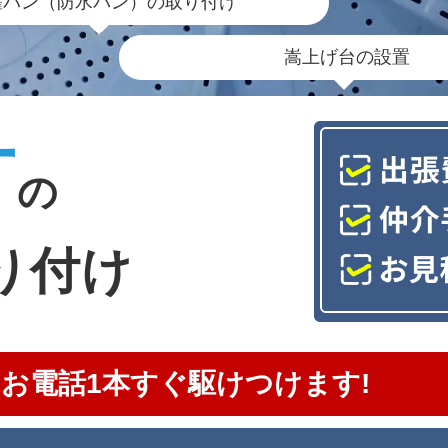
濯パン（防水パン）の取り付け
嵩上げ台の設置
町
の
り付け
お電話1本すぐ駆けつけます!