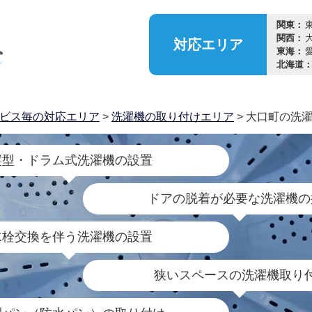
関東：
関西：
対応
エリア
東海：
北海道
ビス毎の対応エリア
>
洗濯機の取り付けエリア
> 大口町の洗
縦型・ドラム式洗濯機の設置
ドアの脱着が必要な洗濯機の
水栓交換を伴う洗濯機の設置
狭いスペースの洗濯機取り