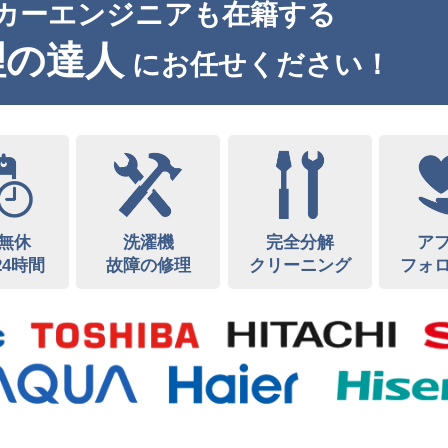
カーエンジニアも在籍する
理の達人
にお任せください！
無休
洗濯機
完全分解
ア
24時間
故障の修理
クリーニング
フォ