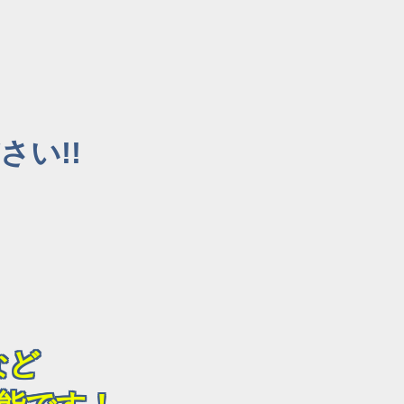
い!!
など