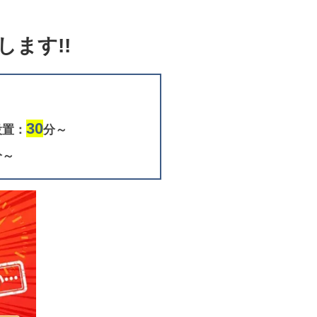
ます!!
30
設置：
分～
分～