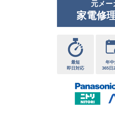
元メー
家電修
最短
年中
即日対応
365日