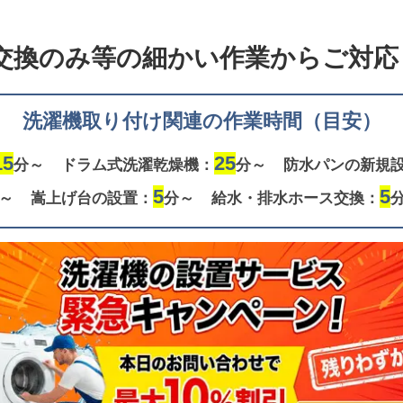
交換のみ等の
細かい作業からご対応し
洗濯機取り付け関連の作業時間（目安）
15
25
分～
ドラム式洗濯乾燥機：
分～
防水パンの新規
5
5
～
嵩上げ台の設置：
分～
給水・排水ホース交換：