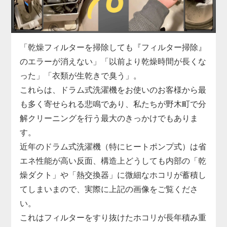
濯機分解クリーニングの絶好の機会です。
野木町での実績も豊富な私たちが、駆動系の修理と
合わせて蓄積したヘドロ汚れも一掃し、洗濯機の寿
命を延ばします。
「乾燥フィルターを掃除しても『フィルター掃除』
のエラーが消えない」「以前より乾燥時間が長くな
った」「衣類が生乾きで臭う」。
これらは、ドラム式洗濯機をお使いのお客様から最
も多く寄せられる悲鳴であり、私たちが野木町で分
解クリーニングを行う最大のきっかけでもありま
す。
近年のドラム式洗濯機（特にヒートポンプ式）は省
エネ性能が高い反面、構造上どうしても内部の「乾
燥ダクト」や「熱交換器」に微細なホコリが蓄積し
てしまいまので、実際に上記の画像をご覧くださ
い。
これはフィルターをすり抜けたホコリが長年積み重