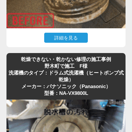
詳細を見る
普段何気なく使っている縦型洗濯機ですが、「洗濯
乾燥できない・乾かない修理の施工事例
物に黒いカス（ワカメ）が付く」「洗ってもなんと
野木町で施工 F様
なくカビ臭い」といったお悩みはありませんか？
洗濯機のタイプ：ドラム式洗濯機（ヒートポンプ式
実はそれ、洗濯槽の裏側にびっしりとこびりついた
乾燥）
黒カビや、溶け残った洗剤カスが原因です。
メーカー：パナソニック（Panasonic）
特に野木町は、設置環境や湿気の影響もあり、購入
型番：NA-VX9800L
から数年で見えない場所がカビだらけになっている
ケースが珍しくありません。
市販のクリーナーによる「つけ置き」だけでは落と
しきれない頑固な汚れには、プロによる洗濯機分解