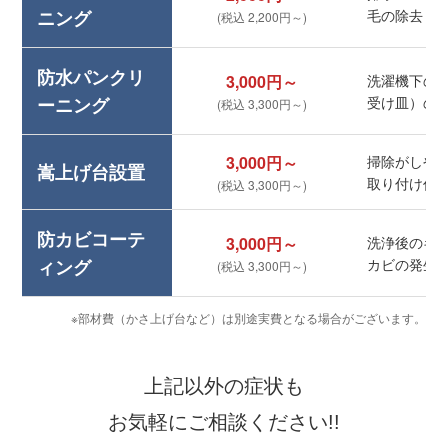
ニング
毛の除去
(税込 2,200円～)
防水パンクリ
3,000円～
洗濯機下の
ーニング
受け皿）の
(税込 3,300円～)
3,000円～
掃除がしや
嵩上げ台設置
取り付け作
(税込 3,300円～)
防カビコーテ
3,000円～
洗浄後のキ
ィング
カビの発生
(税込 3,300円～)
※部材費（かさ上げ台など）は別途実費となる場合がございます。
上記以外の症状も
お気軽にご相談ください!!