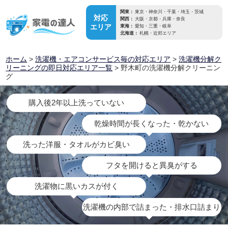
関東：
東京・神奈川・千葉・埼玉・茨城
対応
関西：
大阪・京都・兵庫・奈良
エリア
東海：
愛知・三重・岐阜
北海道：
札幌・近郊エリア
ホーム
>
洗濯機・エアコンサービス毎の対応エリア
>
洗濯機分解ク
リーニングの即日対応エリア一覧
> 野木町の洗濯機分解クリーニン
グ
購入後2年以上洗っていない
乾燥時間が長くなった・乾かない
洗った洋服・タオルがカビ臭い
フタを開けると異臭がする
洗濯物に黒いカスが付く
洗濯機の内部で詰まった・排水口詰まり