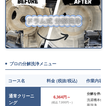
プロの分解洗浄メニュー
コース名
料金 (税抜/税込)
作業内容
分解を伴わ
通常クリーニ
6,364円～
洗濯機本体
ング
(税込 7,000円～)
面洗浄