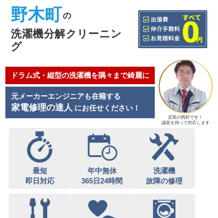
野木町
の
洗濯機分解クリーニン
グ
ドラム式・縦型の洗濯機を隅々まで綺麗に
元メーカーエンジニアも在籍する
家電修理の達人
にお任せください！
店長の岡村です！
誠意を持って対応します
最短
年中無休
洗濯機
即日対応
365日24時間
故障の修理