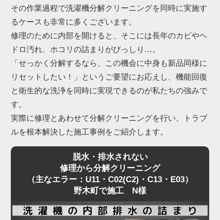
という不具合も野木町で急増しています。
その作業過程で洗濯機分解クリーニングを同時に実施す
これらは構造上、ご家庭でのお手入れには限界があ
るケースも非常に多くございます。
るため、プロによる洗濯機分解クリーニングが不可
修理のために内部を開けると、そこには長年のカビやヘ
欠です。
ドロ汚れ、ホコリの詰まりがびっしり…。
「せっかく分解するなら、この機会に中身も新品同様に
「家電の達人」では、野木町にて数多くの洗濯機分
リセットしたい！」というご要望にお応えし、機能回復
解クリーニングを行い、内部の深刻な詰まりを解消
と衛生的な洗浄を同時に実現できるのが私たちの強みで
してきました。
す。
もちろん、ドラム特有の嫌なニオイや黒カビも一
実際に修理とあわせて分解クリーニングを行い、トラブ
掃。
ルを根本解決した施工事例をご紹介します。
乾燥機能の復活と、清潔な洗濯環境を同時に実現し
脱水・排水されない
ます。
修理から分解クリーニング
（主なエラー：U11・C02(C2)・C13・E03）
野木町で施工 N様