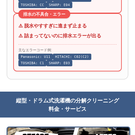
TOSHIBA: CC
SHARP: E04
排水の不具合・エラー
⚠️ 脱水やすすぎに進まず止まる
⚠️ 詰まってないのに排水エラーが出る
主なエラーコード例:
Panasonic: U11
HITACHI: C02(C2)
TOSHIBA: C1
SHARP: E03
縦型・ドラム式洗濯機の分解クリーニング
料金・サービス