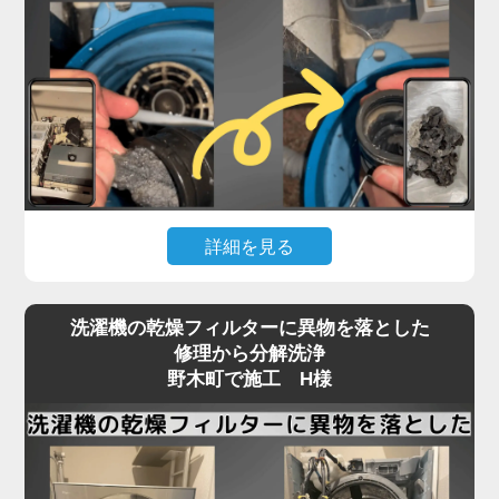
詳細を見る
「脱水中に止まる」「排水エラーが消えない」とい
洗濯機の乾燥フィルターに異物を落とした
ったトラブルは、野木町のお客様から最も多く寄せ
修理から分解洗浄
られるご相談の一つです。
野木町で施工 H様
実はこれ、機械の故障ではなく「洗濯機内部の排水
経路」にヘドロや繊維くずが詰まっていることが大
半なのをご存知でしょうか？
この詰まりは、市販のクリーナーや外部からの掃除