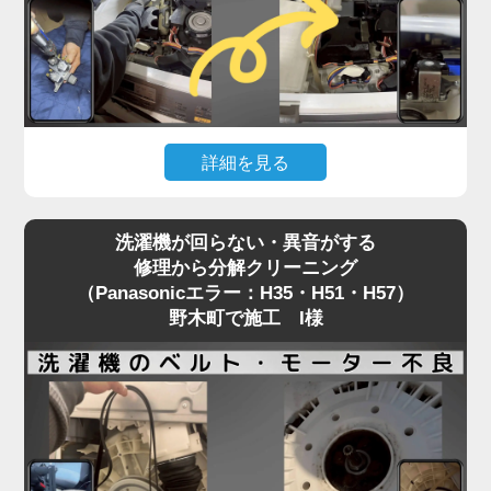
に内部を徹底洗浄する洗濯機分解クリーニングをお
すすめしています。
どうせ分解工賃がかかるなら、乾燥経路のホコリや
カビも一緒にリセット。
「トラブル前より乾燥の調子が良くなった」と喜ば
詳細を見る
れる、一石二鳥の賢いメンテナンス方法です。
「水が出ない」「給水エラーが消えない」。こうし
洗濯機が回らない・異音がする
たトラブルは、給水弁（水を入れる部品）の故障や
修理から分解クリーニング
フィルター詰まりが主な原因です。
（Panasonicエラー：H35・H51・H57）
修理には洗濯機の上部パネルを開ける必要がありま
野木町で施工 I様
すが、この作業中に隙間から見える内部の黒カビ汚
れにショックを受ける野木町のお客様が後を絶ちま
せん。
給水弁が故障する時期は、購入から数年が経過し、
洗濯槽の裏側も汚れが溜まりきっているタイミング
と重なります。