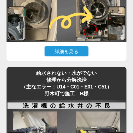
では届かない場所で発生しているため、解決には
「分解」が不可欠です。
「家電の達人」では、修理として内部を分解し、詰
まりの原因を物理的に除去。
その際、同時に洗濯槽裏側のカビ汚れまで一掃する
洗濯機分解クリーニングを実施します。
詳細を見る
エラーの根本解決だけでなく、衛生面も劇的に改善
するため、修理を機に新品同様にリフレッシュされ
お手入れ中に「うっかり歯ブラシや割り箸を落とし
る方が非常に多い施工事例です。
給水されない・水がでない
てしまった！」というアクシデント。
修理から分解洗浄
野木町でも頻繁にご依頼いただく案件です。
（主なエラー：U14・C01・E01・C51）
焦って棒などで取ろうとするとさらに奥へ入り込
野木町で施工 H様
み、ドラムやファンと接触して致命的な故障につな
がるため、絶対に放置は厳禁です。
この場合、安全に異物を取り出すためには本体の分
解作業が必須となります。
そこで私たちは、単なる救出作業だけでなく、同時