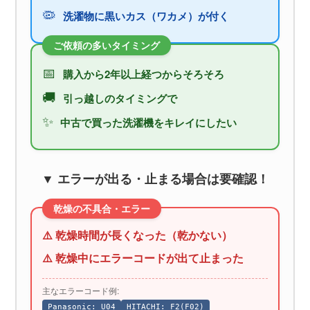
🦠
洗濯物に黒いカス（ワカメ）が付く
ご依頼の多いタイミング
📅
購入から2年以上経つからそろそろ
🚚
引っ越しのタイミングで
✨
中古で買った洗濯機をキレイにしたい
▼ エラーが出る・止まる場合は要確認！
乾燥の不具合・エラー
⚠️ 乾燥時間が長くなった（乾かない）
⚠️ 乾燥中にエラーコードが出て止まった
主なエラーコード例:
Panasonic: U04
HITACHI: F2(F02)