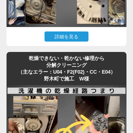
「家電の達人」では、修理訪問の機会を活かして、
同時に洗濯機分解クリーニングを行うことを推奨し
ています。
修理で機能を直すついでに、衛生面もリセットする
詳細を見る
ことで、気持ちの良い洗濯環境を取り戻せます。
「洗濯機が回らない」「キーキーと異音がする」。
乾燥できない・乾かない修理から
これは主にPanasonic製洗濯機で、Vベルトが劣
分解クリーニング
化・摩耗しているサイン（H35）です。
（主なエラー：U04・F2(F02)・CC・E04）
警告を無視して使い続けると、モーターや基盤に過
野木町で施工 W様
度な負荷がかかり、重症エラー（H51・H57）に発
展してしまいます。
ベルトが切れるほど酷使された洗濯機は、「洗濯物
の詰め込みすぎ」や「使用回数が多い」ことが多
く、その分だけ内部の汚れも深刻化しています。
部品交換で大掛かりな分解が必要になる今こそ、洗