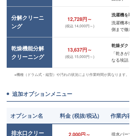
洗濯機を取
分解クリーニ
12,728円～
洗濯機本体
ング
(税込 14,000円～)
側まで徹底
乾燥ダクト
乾燥機能分解
13,637円～
「乾きが悪
クリーニング
(税込 15,000円～)
なる埃詰ま
※機種（ドラム式・縦型）や汚れの状況により作業時間が異なります。
追加オプションメニュー
オプション名
料金 (税抜/税込)
作業内容
排水口クリー
2,000円～
排水パーツ