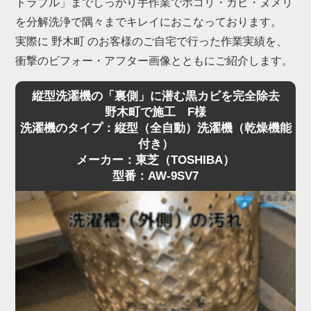
トラブル」までしっかり手作業でホコリ・カビ・ヌメリ
を分解洗浄で隅々までキレイにおこなっております。
実際に 野木町 のお客様のご自宅で行った作業実績を、
衝撃のビフォー・アフター画像とともにご紹介します。
縦型洗濯機の「裏側」に潜む黒カビを完全除去
野木町で施工 F様
洗濯機のタイプ：縦型（全自動）洗濯機（乾燥機能
付き）
メーカー：東芝（TOSHIBA）
型番：AW-9SV7