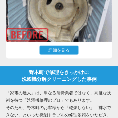
クリーニングが最も効果的です。
私たち「家電の達人」は、洗濯槽を丸ごと取り外し
て物理的に削ぎ落とす洗濯機分解クリーニングのプ
ロフェッショナルです。
野木町にお住まいのお客様からも、「新品みたいに
ピカピカになった」「嫌なニオイが消えて柔軟剤の
詳細を見る
香りが戻った」と多くの喜びの声をいただいていま
す。
高機能なドラム式洗濯機で最もご相談が多いのが、
「乾燥時間が長くなった」「乾かない・生乾きにな
野木町で修理をきっかけに
る」「乾燥中にエラーで止まる」といったトラブル
洗濯機分解クリーニングした事例
です。
これらは内部のダクトや熱交換器にホコリが詰まる
「家電の達人」は、単なる清掃業者ではなく、高度な技
ことが主な原因で、放置すると故障に繋がります。
術を持つ「洗濯機修理のプロ」でもあります。
また、排水ホース内部に繊維くずやヘドロ状の汚れ
そのため、野木町のお客様から「乾燥しない」「排水で
が溜まり、「排水されない」「排水エラーが出る」
きない」といった機能トラブルの修理依頼をいただき、