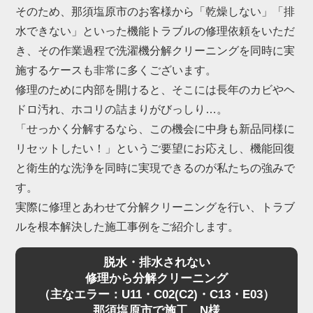
また、排水ホース内部に繊維くずやヘドロ状の汚れ
そのため、那須塩原市のお客様から「乾燥しない」「排
が溜まり、「排水されない」「排水エラーが出る」
水できない」といった機能トラブルの修理依頼をいただ
という不具合も那須塩原市で急増しています。
き、その作業過程で洗濯機分解クリーニングを同時に実
これらは構造上、ご家庭でのお手入れには限界があ
施するケースも非常に多くございます。
るため、プロによる洗濯機分解クリーニングが不可
修理のために内部を開けると、そこには長年のカビやヘ
欠です。
ドロ汚れ、ホコリの詰まりがびっしり…。
「せっかく分解するなら、この機会に中身も新品同様に
「家電の達人」では、那須塩原市にて数多くの洗濯
リセットしたい！」というご要望にお応えし、機能回復
機分解クリーニングを行い、内部の深刻な詰まりを
と衛生的な洗浄を同時に実現できるのが私たちの強みで
解消してきました。
す。
もちろん、ドラム特有の嫌なニオイや黒カビも一
実際に修理とあわせて分解クリーニングを行い、トラブ
掃。
ルを根本解決した施工事例をご紹介します。
乾燥機能の復活と、清潔な洗濯環境を同時に実現し
脱水・排水されない
ます。
修理から分解クリーニング
（主なエラー：U11・C02(C2)・C13・E03）
那須塩原市で施工 N様