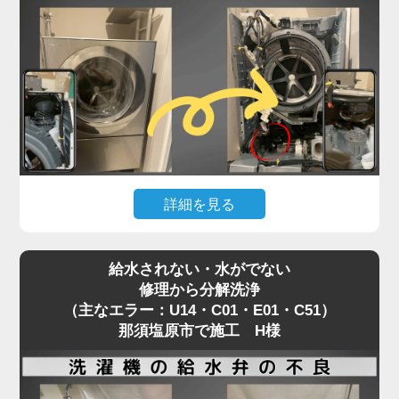
半なのをご存知でしょうか？
この詰まりは、市販のクリーナーや外部からの掃除
では届かない場所で発生しているため、解決には
「分解」が不可欠です。
「家電の達人」では、修理として内部を分解し、詰
まりの原因を物理的に除去。
その際、同時に洗濯槽裏側のカビ汚れまで一掃する
洗濯機分解クリーニングを実施します。
詳細を見る
エラーの根本解決だけでなく、衛生面も劇的に改善
するため、修理を機に新品同様にリフレッシュされ
お手入れ中に「うっかり歯ブラシや割り箸を落とし
る方が非常に多い施工事例です。
給水されない・水がでない
てしまった！」というアクシデント。
修理から分解洗浄
那須塩原市でも頻繁にご依頼いただく案件です。
（主なエラー：U14・C01・E01・C51）
焦って棒などで取ろうとするとさらに奥へ入り込
那須塩原市で施工 H様
み、ドラムやファンと接触して致命的な故障につな
がるため、絶対に放置は厳禁です。
この場合、安全に異物を取り出すためには本体の分