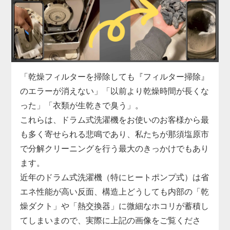
く、その分だけ内部の汚れも深刻化しています。
部品交換で大掛かりな分解が必要になる今こそ、洗
濯機分解クリーニングの絶好の機会です。
那須塩原市での実績も豊富な私たちが、駆動系の修
理と合わせて蓄積したヘドロ汚れも一掃し、洗濯機
の寿命を延ばします。
「乾燥フィルターを掃除しても『フィルター掃除』
のエラーが消えない」「以前より乾燥時間が長くな
った」「衣類が生乾きで臭う」。
これらは、ドラム式洗濯機をお使いのお客様から最
も多く寄せられる悲鳴であり、私たちが那須塩原市
で分解クリーニングを行う最大のきっかけでもあり
ます。
近年のドラム式洗濯機（特にヒートポンプ式）は省
エネ性能が高い反面、構造上どうしても内部の「乾
燥ダクト」や「熱交換器」に微細なホコリが蓄積し
てしまいまので、実際に上記の画像をご覧くださ