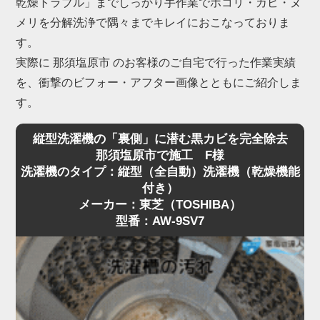
乾燥トラブル」までしっかり手作業でホコリ・カビ・ヌ
メリを分解洗浄で隅々までキレイにおこなっておりま
す。
実際に 那須塩原市 のお客様のご自宅で行った作業実績
を、衝撃のビフォー・アフター画像とともにご紹介しま
す。
縦型洗濯機の「裏側」に潜む黒カビを完全除去
那須塩原市で施工 F様
洗濯機のタイプ：縦型（全自動）洗濯機（乾燥機能
付き）
メーカー：東芝（TOSHIBA）
型番：AW-9SV7