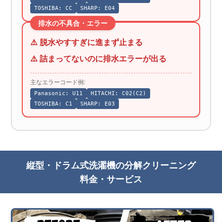
TOSHIBA: CC
SHARP: E04
排水の不具合・エラー
⚠️ 脱水やすすぎに進まず止まる
⚠️ 詰まってないのに排水エラーが出る
主なエラーコード例:
Panasonic: U11
HITACHI: C02(C2)
TOSHIBA: C1
SHARP: E03
縦型・ドラム式洗濯機の分解クリーニング
料金・サービス