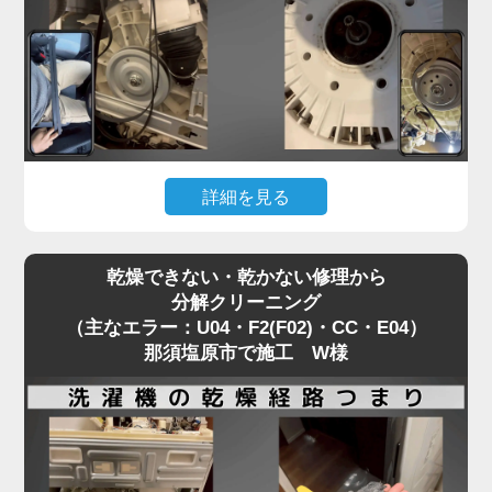
洗濯槽の裏側も汚れが溜まりきっているタイミング
と重なります。
「家電の達人」では、修理訪問の機会を活かして、
同時に洗濯機分解クリーニングを行うことを推奨し
ています。
修理で機能を直すついでに、衛生面もリセットする
詳細を見る
ことで、気持ちの良い洗濯環境を取り戻せます。
「洗濯機が回らない」「キーキーと異音がする」。
乾燥できない・乾かない修理から
これは主にPanasonic製洗濯機で、Vベルトが劣
分解クリーニング
化・摩耗しているサイン（H35）です。
（主なエラー：U04・F2(F02)・CC・E04）
警告を無視して使い続けると、モーターや基盤に過
那須塩原市で施工 W様
度な負荷がかかり、重症エラー（H51・H57）に発
展してしまいます。
ベルトが切れるほど酷使された洗濯機は、「洗濯物
の詰め込みすぎ」や「使用回数が多い」ことが多