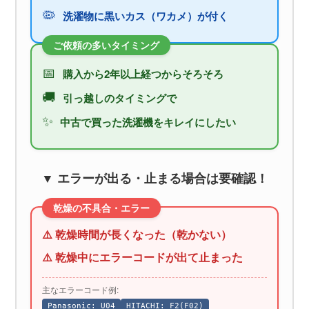
🦠
洗濯物に黒いカス（ワカメ）が付く
ご依頼の多いタイミング
📅
購入から2年以上経つからそろそろ
🚚
引っ越しのタイミングで
✨
中古で買った洗濯機をキレイにしたい
▼ エラーが出る・止まる場合は要確認！
乾燥の不具合・エラー
⚠️ 乾燥時間が長くなった（乾かない）
⚠️ 乾燥中にエラーコードが出て止まった
主なエラーコード例:
Panasonic: U04
HITACHI: F2(F02)