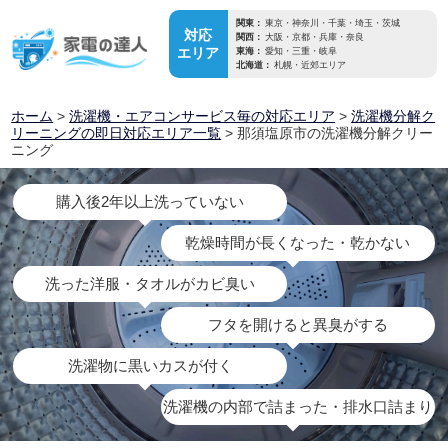
関東：
東京・神奈川・千葉・埼玉・茨城
対応
関西：
大阪・京都・兵庫・奈良
エリア
東海：
愛知・三重・岐阜
北海道：
札幌・近郊エリア
ホーム
>
洗濯機・エアコンサービス毎の対応エリア
>
洗濯機分解ク
リーニングの即日対応エリア一覧
> 那須塩原市の洗濯機分解クリー
ニング
購入後2年以上洗っていない
乾燥時間が長くなった・乾かない
洗った洋服・タオルがカビ臭い
フタを開けると異臭がする
洗濯物に黒いカスが付く
洗濯機の内部で詰まった・排水口詰まり