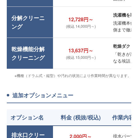
洗濯機を取
分解クリーニ
12,728円～
洗濯機本体
ング
(税込 14,000円～)
側まで徹底
乾燥ダクト
乾燥機能分解
13,637円～
「乾きが悪
クリーニング
(税込 15,000円～)
なる埃詰ま
※機種（ドラム式・縦型）や汚れの状況により作業時間が異なります。
追加オプションメニュー
オプション名
料金 (税抜/税込)
作業内容
排水口クリー
2,000円～
排水パーツ