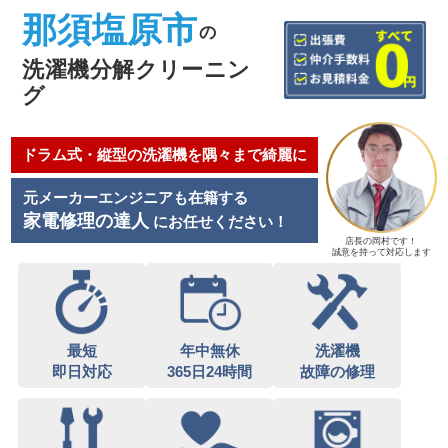
那須塩原市
の
洗濯機分解クリーニン
グ
ドラム式・縦型の洗濯機を隅々まで綺麗に
元メーカーエンジニアも在籍する
家電修理の達人
にお任せください！
店長の岡村です！
誠意を持って対応します
最短
年中無休
洗濯機
即日対応
365日24時間
故障の修理