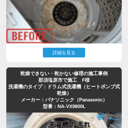
詳細を見る
普段何気なく使っている縦型洗濯機ですが、「洗濯
乾燥できない・乾かない修理の施工事例
物に黒いカス（ワカメ）が付く」「洗ってもなんと
那須塩原市で施工 F様
なくカビ臭い」といったお悩みはありませんか？
洗濯機のタイプ：ドラム式洗濯機（ヒートポンプ式
実はそれ、洗濯槽の裏側にびっしりとこびりついた
乾燥）
黒カビや、溶け残った洗剤カスが原因です。
メーカー：パナソニック（Panasonic）
特に那須塩原市は、設置環境や湿気の影響もあり、
型番：NA-VX9800L
購入から数年で見えない場所がカビだらけになって
いるケースが珍しくありません。