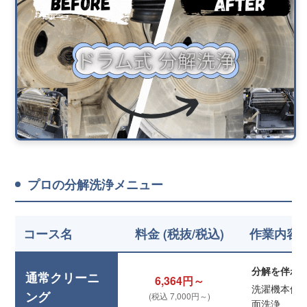
プロの分解洗浄メニュー
コース名
料金 (税抜/税込)
作業内容
分解を伴わ
通常クリーニ
6,364円～
洗濯機本体
ング
(税込 7,000円～)
面洗浄