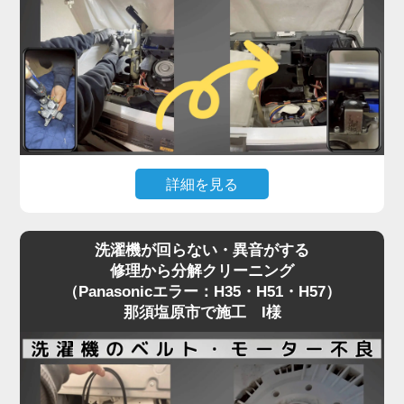
解作業が必須となります。
そこで私たちは、単なる救出作業だけでなく、同時
に内部を徹底洗浄する洗濯機分解クリーニングをお
すすめしています。
どうせ分解工賃がかかるなら、乾燥経路のホコリや
カビも一緒にリセット。
「トラブル前より乾燥の調子が良くなった」と喜ば
詳細を見る
れる、一石二鳥の賢いメンテナンス方法です。
「水が出ない」「給水エラーが消えない」。こうし
洗濯機が回らない・異音がする
たトラブルは、給水弁（水を入れる部品）の故障や
修理から分解クリーニング
フィルター詰まりが主な原因です。
（Panasonicエラー：H35・H51・H57）
修理には洗濯機の上部パネルを開ける必要がありま
那須塩原市で施工 I様
すが、この作業中に隙間から見える内部の黒カビ汚
れにショックを受ける那須塩原市のお客様が後を絶
ちません。
給水弁が故障する時期は、購入から数年が経過し、