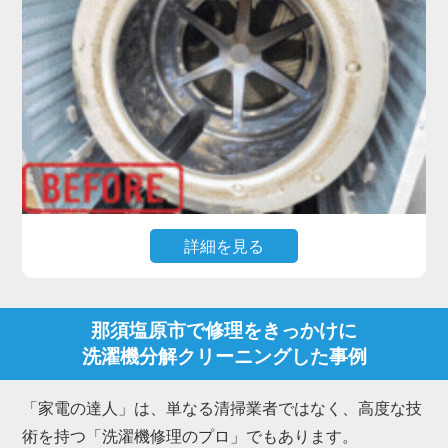
市販のクリーナーによる「つけ置き」だけでは落と
しきれない頑固な汚れには、プロによる洗濯機分解
クリーニングが最も効果的です。
私たち「家電の達人」は、洗濯槽を丸ごと取り外し
て物理的に削ぎ落とす洗濯機分解クリーニングのプ
ロフェッショナルです。
那須塩原市にお住まいのお客様からも、「新品みた
いにピカピカになった」「嫌なニオイが消えて柔軟
詳細を見る
剤の香りが戻った」と多くの喜びの声をいただいて
います。
高機能なドラム式洗濯機で最もご相談が多いのが、
「乾燥時間が長くなった」「乾かない・生乾きにな
那須塩原市で修理をきっかけに
る」「乾燥中にエラーで止まる」といったトラブル
洗濯機分解クリーニングした事例
です。
これらは内部のダクトや熱交換器にホコリが詰まる
「家電の達人」は、単なる清掃業者ではなく、高度な技
ことが主な原因で、放置すると故障に繋がります。
術を持つ「洗濯機修理のプロ」でもあります。