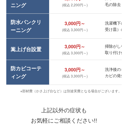
ニング
毛の除去
(税込 2,200円～)
防水パンクリ
3,000円～
洗濯機下の
ーニング
受け皿）の
(税込 3,300円～)
3,000円～
掃除がしや
嵩上げ台設置
取り付け作
(税込 3,300円～)
防カビコーテ
3,000円～
洗浄後のキ
ィング
カビの発生
(税込 3,300円～)
※部材費（かさ上げ台など）は別途実費となる場合がございます。
上記以外の症状も
お気軽にご相談ください!!