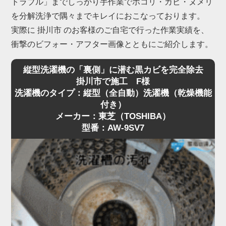
トラブル」までしっかり手作業でホコリ・カビ・ヌメリ
を分解洗浄で隅々までキレイにおこなっております。
実際に 掛川市 のお客様のご自宅で行った作業実績を、
衝撃のビフォー・アフター画像とともにご紹介します。
縦型洗濯機の「裏側」に潜む黒カビを完全除去
掛川市で施工 F様
洗濯機のタイプ：縦型（全自動）洗濯機（乾燥機能
付き）
メーカー：東芝（TOSHIBA）
型番：AW-9SV7