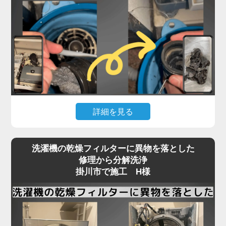
詳細を見る
「脱水中に止まる」「排水エラーが消えない」とい
洗濯機の乾燥フィルターに異物を落とした
ったトラブルは、掛川市のお客様から最も多く寄せ
修理から分解洗浄
られるご相談の一つです。
掛川市で施工 H様
実はこれ、機械の故障ではなく「洗濯機内部の排水
経路」にヘドロや繊維くずが詰まっていることが大
半なのをご存知でしょうか？
この詰まりは、市販のクリーナーや外部からの掃除