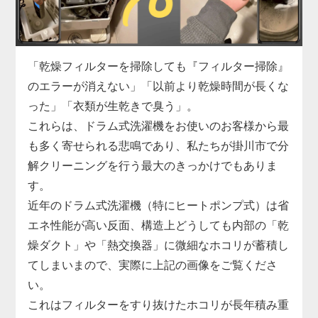
濯機分解クリーニングの絶好の機会です。
掛川市での実績も豊富な私たちが、駆動系の修理と
合わせて蓄積したヘドロ汚れも一掃し、洗濯機の寿
命を延ばします。
「乾燥フィルターを掃除しても『フィルター掃除』
のエラーが消えない」「以前より乾燥時間が長くな
った」「衣類が生乾きで臭う」。
これらは、ドラム式洗濯機をお使いのお客様から最
も多く寄せられる悲鳴であり、私たちが掛川市で分
解クリーニングを行う最大のきっかけでもありま
す。
近年のドラム式洗濯機（特にヒートポンプ式）は省
エネ性能が高い反面、構造上どうしても内部の「乾
燥ダクト」や「熱交換器」に微細なホコリが蓄積し
てしまいまので、実際に上記の画像をご覧くださ
い。
これはフィルターをすり抜けたホコリが長年積み重