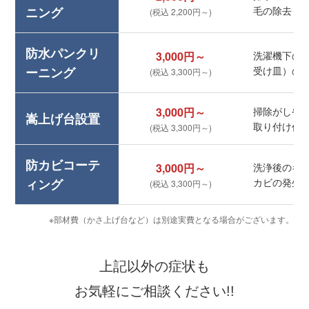
ニング
毛の除去
(税込 2,200円～)
防水パンクリ
3,000円～
洗濯機下の
ーニング
受け皿）の
(税込 3,300円～)
3,000円～
掃除がしや
嵩上げ台設置
取り付け作
(税込 3,300円～)
防カビコーテ
3,000円～
洗浄後のキ
ィング
カビの発生
(税込 3,300円～)
※部材費（かさ上げ台など）は別途実費となる場合がございます。
上記以外の症状も
お気軽にご相談ください!!