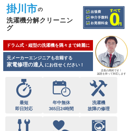
掛川市
の
洗濯機分解クリーニン
グ
ドラム式・縦型の洗濯機を隅々まで綺麗に
元メーカーエンジニアも在籍する
家電修理の達人
にお任せください！
店長の岡村です！
誠意を持って対応します
最短
年中無休
洗濯機
即日対応
365日24時間
故障の修理