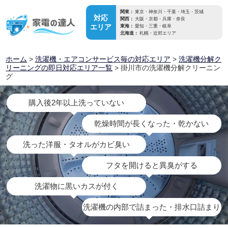
関東：
東京・神奈川・千葉・埼玉・茨城
対応
関西：
大阪・京都・兵庫・奈良
エリア
東海：
愛知・三重・岐阜
北海道：
札幌・近郊エリア
ホーム
>
洗濯機・エアコンサービス毎の対応エリア
>
洗濯機分解ク
リーニングの即日対応エリア一覧
> 掛川市の洗濯機分解クリーニン
グ
購入後2年以上洗っていない
乾燥時間が長くなった・乾かない
洗った洋服・タオルがカビ臭い
フタを開けると異臭がする
洗濯物に黒いカスが付く
洗濯機の内部で詰まった・排水口詰まり