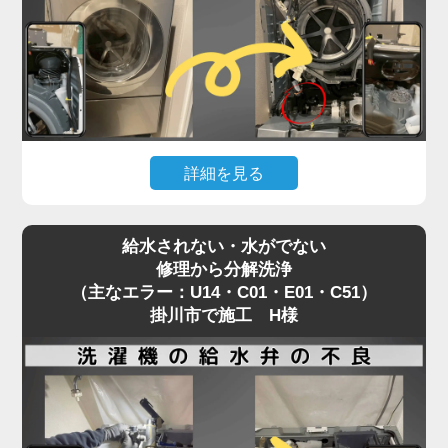
では届かない場所で発生しているため、解決には
「分解」が不可欠です。
「家電の達人」では、修理として内部を分解し、詰
まりの原因を物理的に除去。
その際、同時に洗濯槽裏側のカビ汚れまで一掃する
洗濯機分解クリーニングを実施します。
詳細を見る
エラーの根本解決だけでなく、衛生面も劇的に改善
するため、修理を機に新品同様にリフレッシュされ
お手入れ中に「うっかり歯ブラシや割り箸を落とし
る方が非常に多い施工事例です。
給水されない・水がでない
てしまった！」というアクシデント。
修理から分解洗浄
掛川市でも頻繁にご依頼いただく案件です。
（主なエラー：U14・C01・E01・C51）
焦って棒などで取ろうとするとさらに奥へ入り込
掛川市で施工 H様
み、ドラムやファンと接触して致命的な故障につな
がるため、絶対に放置は厳禁です。
この場合、安全に異物を取り出すためには本体の分
解作業が必須となります。
そこで私たちは、単なる救出作業だけでなく、同時