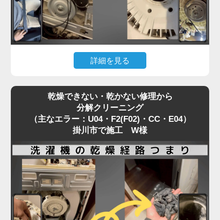
「家電の達人」では、修理訪問の機会を活かして、
同時に洗濯機分解クリーニングを行うことを推奨し
ています。
修理で機能を直すついでに、衛生面もリセットする
詳細を見る
ことで、気持ちの良い洗濯環境を取り戻せます。
「洗濯機が回らない」「キーキーと異音がする」。
乾燥できない・乾かない修理から
これは主にPanasonic製洗濯機で、Vベルトが劣
分解クリーニング
化・摩耗しているサイン（H35）です。
（主なエラー：U04・F2(F02)・CC・E04）
警告を無視して使い続けると、モーターや基盤に過
掛川市で施工 W様
度な負荷がかかり、重症エラー（H51・H57）に発
展してしまいます。
ベルトが切れるほど酷使された洗濯機は、「洗濯物
の詰め込みすぎ」や「使用回数が多い」ことが多
く、その分だけ内部の汚れも深刻化しています。
部品交換で大掛かりな分解が必要になる今こそ、洗