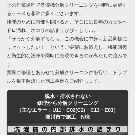
という不具合も掛川市で急増しています。
その作業過程で洗濯機分解クリーニングを同時に実施す
これらは構造上、ご家庭でのお手入れには限界があ
るケースも非常に多くございます。
るため、プロによる洗濯機分解クリーニングが不可
修理のために内部を開けると、そこには長年のカビやヘ
欠です。
ドロ汚れ、ホコリの詰まりがびっしり…。
「せっかく分解するなら、この機会に中身も新品同様に
「家電の達人」では、掛川市にて数多くの洗濯機分
リセットしたい！」というご要望にお応えし、機能回復
解クリーニングを行い、内部の深刻な詰まりを解消
と衛生的な洗浄を同時に実現できるのが私たちの強みで
してきました。
す。
もちろん、ドラム特有の嫌なニオイや黒カビも一
実際に修理とあわせて分解クリーニングを行い、トラブ
掃。
ルを根本解決した施工事例をご紹介します。
乾燥機能の復活と、清潔な洗濯環境を同時に実現し
脱水・排水されない
ます。
修理から分解クリーニング
（主なエラー：U11・C02(C2)・C13・E03）
掛川市で施工 N様