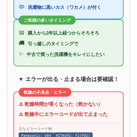
🦠
洗濯物に黒いカス（ワカメ）が付く
ご依頼の多いタイミング
📅
購入から2年以上経つからそろそろ
🚚
引っ越しのタイミングで
✨
中古で買った洗濯機をキレイにしたい
▼ エラーが出る・止まる場合は要確認！
乾燥の不具合・エラー
⚠️ 乾燥時間が長くなった（乾かない）
⚠️ 乾燥中にエラーコードが出て止まった
主なエラーコード例:
Panasonic: U04
HITACHI: F2(F02)