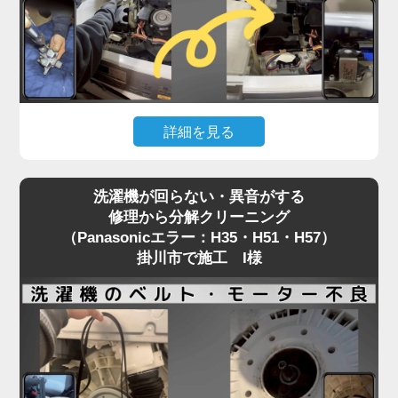
に内部を徹底洗浄する洗濯機分解クリーニングをお
すすめしています。
どうせ分解工賃がかかるなら、乾燥経路のホコリや
カビも一緒にリセット。
「トラブル前より乾燥の調子が良くなった」と喜ば
詳細を見る
れる、一石二鳥の賢いメンテナンス方法です。
「水が出ない」「給水エラーが消えない」。こうし
洗濯機が回らない・異音がする
たトラブルは、給水弁（水を入れる部品）の故障や
修理から分解クリーニング
フィルター詰まりが主な原因です。
（Panasonicエラー：H35・H51・H57）
修理には洗濯機の上部パネルを開ける必要がありま
掛川市で施工 I様
すが、この作業中に隙間から見える内部の黒カビ汚
れにショックを受ける掛川市のお客様が後を絶ちま
せん。
給水弁が故障する時期は、購入から数年が経過し、
洗濯槽の裏側も汚れが溜まりきっているタイミング
と重なります。