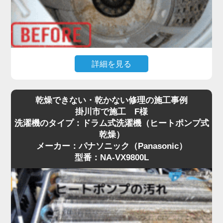
詳細を見る
普段何気なく使っている縦型洗濯機ですが、「洗濯
乾燥できない・乾かない修理の施工事例
物に黒いカス（ワカメ）が付く」「洗ってもなんと
掛川市で施工 F様
なくカビ臭い」といったお悩みはありませんか？
洗濯機のタイプ：ドラム式洗濯機（ヒートポンプ式
実はそれ、洗濯槽の裏側にびっしりとこびりついた
乾燥）
黒カビや、溶け残った洗剤カスが原因です。
メーカー：パナソニック（Panasonic）
特に掛川市は、設置環境や湿気の影響もあり、購入
型番：NA-VX9800L
から数年で見えない場所がカビだらけになっている
ケースが珍しくありません。
市販のクリーナーによる「つけ置き」だけでは落と
しきれない頑固な汚れには、プロによる洗濯機分解