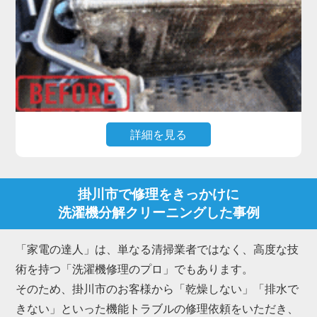
クリーニングが最も効果的です。
私たち「家電の達人」は、洗濯槽を丸ごと取り外し
て物理的に削ぎ落とす洗濯機分解クリーニングのプ
ロフェッショナルです。
掛川市にお住まいのお客様からも、「新品みたいに
ピカピカになった」「嫌なニオイが消えて柔軟剤の
詳細を見る
香りが戻った」と多くの喜びの声をいただいていま
す。
高機能なドラム式洗濯機で最もご相談が多いのが、
「乾燥時間が長くなった」「乾かない・生乾きにな
掛川市で修理をきっかけに
る」「乾燥中にエラーで止まる」といったトラブル
洗濯機分解クリーニングした事例
です。
これらは内部のダクトや熱交換器にホコリが詰まる
「家電の達人」は、単なる清掃業者ではなく、高度な技
ことが主な原因で、放置すると故障に繋がります。
術を持つ「洗濯機修理のプロ」でもあります。
また、排水ホース内部に繊維くずやヘドロ状の汚れ
そのため、掛川市のお客様から「乾燥しない」「排水で
が溜まり、「排水されない」「排水エラーが出る」
きない」といった機能トラブルの修理依頼をいただき、