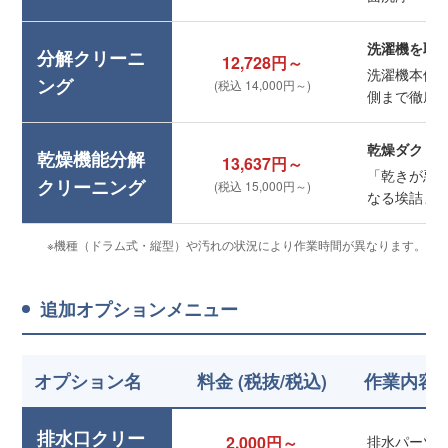
洗濯機を取
分解クリーニ
12,728円～
洗濯機本体
ング
(税込 14,000円～)
側まで徹底
乾燥ダクト
乾燥機能分解
13,637円～
「乾きが悪
クリーニング
(税込 15,000円～)
なる埃詰ま
※機種（ドラム式・縦型）や汚れの状況により作業時間が異なります。
追加オプションメニュー
オプション名
料金 (税抜/税込)
作業内容
排水口クリー
2,000円～
排水パーツ