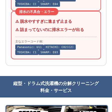
TOSHIBA: CC
SHARP: E04
排水の不具合・エラー
⚠️ 脱水やすすぎに進まず止まる
⚠️ 詰まってないのに排水エラーが出る
主なエラーコード例:
Panasonic: U11
HITACHI: C02(C2)
TOSHIBA: C1
SHARP: E03
縦型・ドラム式洗濯機の分解クリーニング
料金・サービス