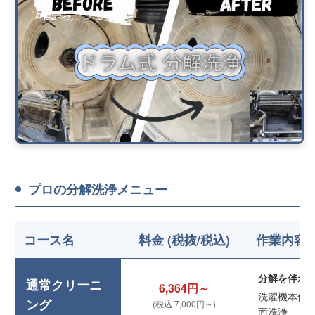
プロの分解洗浄メニュー
コース名
料金 (税抜/税込)
作業内容
分解を伴わ
通常クリーニ
6,364円～
洗濯機本体
ング
(税込 7,000円～)
面洗浄