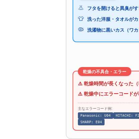
👃
フタを開けると異臭がす
👕
洗った洋服・タオルがカ
🦠
洗濯物に黒いカス（ワカ
乾燥の不具合・エラー
⚠️ 乾燥時間が長くなった
⚠️ 乾燥中にエラーコード
主なエラーコード例:
Panasonic: U04
HITACHI: F
SHARP: E04