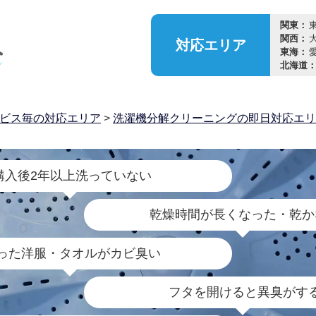
関東：
関西：
対応
エリア
東海：
北海道
ビス毎の対応エリア
>
洗濯機分解クリーニングの即日対応エリ
購入後2年以上洗っていない
乾燥時間が長くなった・乾か
った洋服・タオルがカビ臭い
フタを開けると異臭がす