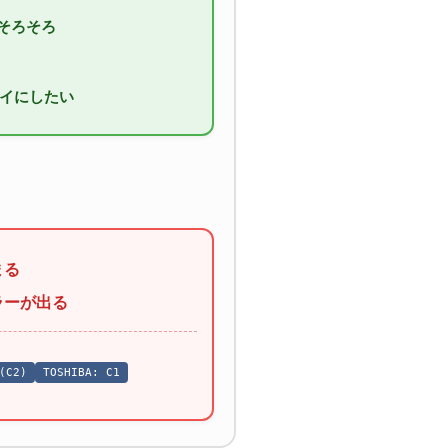
そろそろ
イにしたい
まる
ラーが出る
(C2)
TOSHIBA: C1