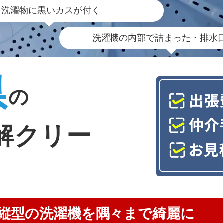
洗濯物に黒いカスが付く
洗濯機の内部で詰まった・排水
県
の
解クリー
縦型の洗濯機を隅々まで綺麗に