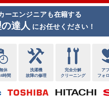
カーエンジニアも在籍する
理の達人
にお任せください！
無休
洗濯機
完全分解
ア
24時間
故障の修理
クリーニング
フォ