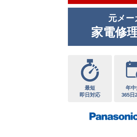
元メー
家電修
最短
年中
即日対応
365日