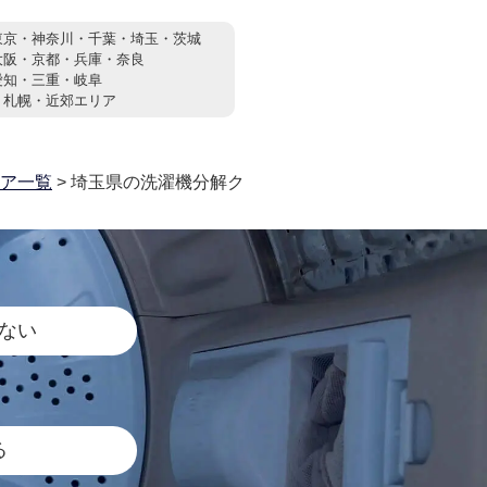
東京・神奈川・千葉・埼玉・茨城
大阪・京都・兵庫・奈良
愛知・三重・岐阜
：
札幌・近郊エリア
ア一覧
> 埼玉県の洗濯機分解ク
ない
る