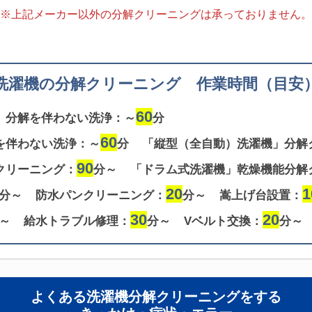
※上記メーカー以外の分解クリーニングは
承っておりません。
洗濯機の分解クリーニング 作業時間（目安
60
」分解を伴わない洗浄：～
分
60
を伴わない洗浄：～
分
「縦型（全自動）洗濯機」分解
90
クリーニング：
分～
「ドラム式洗濯機」乾燥機能分解
20
1
分～
防水パンクリーニング：
分～
嵩上げ台設置：
30
20
～
給水トラブル修理：
分～
Vベルト交換：
分～
よくある洗濯機分解クリーニングをする