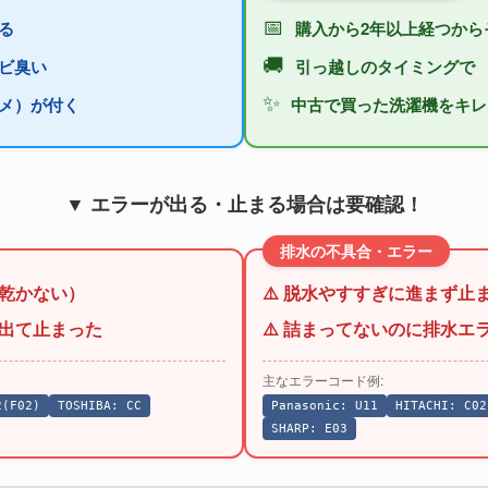
📅
る
購入から2年以上経つから
🚚
ビ臭い
引っ越しのタイミングで
✨
メ）が付く
中古で買った洗濯機をキレ
▼ エラーが出る・止まる場合は要確認！
排水の不具合・エラー
（乾かない）
⚠️ 脱水やすすぎに進まず止
が出て止まった
⚠️ 詰まってないのに排水エ
主なエラーコード例:
2(F02)
TOSHIBA: CC
Panasonic: U11
HITACHI: C02
SHARP: E03