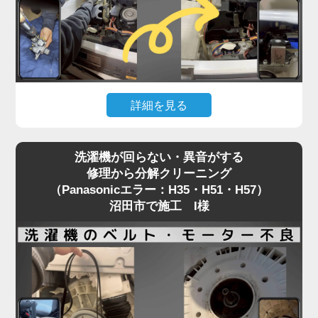
に内部を徹底洗浄する洗濯機分解クリーニングをお
すすめしています。
どうせ分解工賃がかかるなら、乾燥経路のホコリや
カビも一緒にリセット。
「トラブル前より乾燥の調子が良くなった」と喜ば
詳細を見る
れる、一石二鳥の賢いメンテナンス方法です。
「水が出ない」「給水エラーが消えない」。こうし
洗濯機が回らない・異音がする
たトラブルは、給水弁（水を入れる部品）の故障や
修理から分解クリーニング
フィルター詰まりが主な原因です。
（Panasonicエラー：H35・H51・H57）
修理には洗濯機の上部パネルを開ける必要がありま
沼田市で施工 I様
すが、この作業中に隙間から見える内部の黒カビ汚
れにショックを受ける沼田市のお客様が後を絶ちま
せん。
給水弁が故障する時期は、購入から数年が経過し、
洗濯槽の裏側も汚れが溜まりきっているタイミング
と重なります。