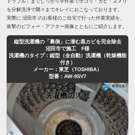
トラブル」までしっかり手作業でホコリ・カビ・ヌメリ
を分解洗浄で隅々までキレイにおこなっております。
実際に 沼田市 のお客様のご自宅で行った作業実績を、
衝撃のビフォー・アフター画像とともにご紹介します。
縦型洗濯機の「裏側」に潜む黒カビを完全除去
沼田市で施工 F様
洗濯機のタイプ：縦型（全自動）洗濯機（乾燥機能
付き）
メーカー：東芝（TOSHIBA）
型番：AW-9SV7