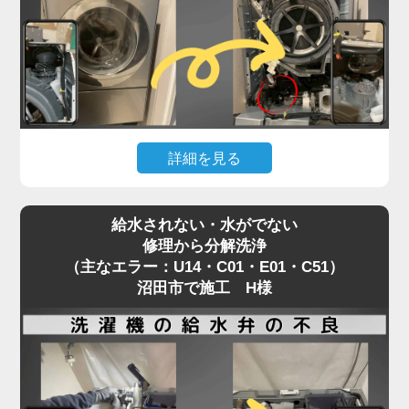
では届かない場所で発生しているため、解決には
「分解」が不可欠です。
「家電の達人」では、修理として内部を分解し、詰
まりの原因を物理的に除去。
その際、同時に洗濯槽裏側のカビ汚れまで一掃する
洗濯機分解クリーニングを実施します。
詳細を見る
エラーの根本解決だけでなく、衛生面も劇的に改善
するため、修理を機に新品同様にリフレッシュされ
お手入れ中に「うっかり歯ブラシや割り箸を落とし
る方が非常に多い施工事例です。
給水されない・水がでない
てしまった！」というアクシデント。
修理から分解洗浄
沼田市でも頻繁にご依頼いただく案件です。
（主なエラー：U14・C01・E01・C51）
焦って棒などで取ろうとするとさらに奥へ入り込
沼田市で施工 H様
み、ドラムやファンと接触して致命的な故障につな
がるため、絶対に放置は厳禁です。
この場合、安全に異物を取り出すためには本体の分
解作業が必須となります。
そこで私たちは、単なる救出作業だけでなく、同時