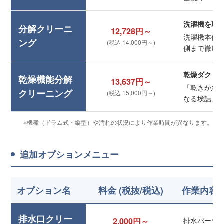
洗濯機を取
分解クリーニ
12,728円～
洗濯機本体
ング
(税込 14,000円～)
側まで徹底
乾燥ダクト
乾燥機能分解
13,637円～
「乾きが悪
クリーニング
(税込 15,000円～)
なる埃詰ま
※機種（ドラム式・縦型）や汚れの状況により作業時間が異なります。
追加オプションメニュー
オプション名
料金 (税抜/税込)
作業内容
排水口クリー
2,000円～
排水パーツ