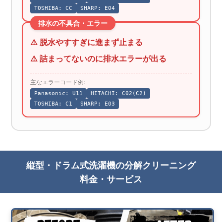
TOSHIBA: CC
SHARP: E04
排水の不具合・エラー
⚠️ 脱水やすすぎに進まず止まる
⚠️ 詰まってないのに排水エラーが出る
主なエラーコード例:
Panasonic: U11
HITACHI: C02(C2)
TOSHIBA: C1
SHARP: E03
縦型・ドラム式洗濯機の分解クリーニング
料金・サービス