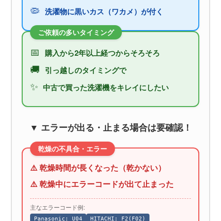
🦠
洗濯物に黒いカス（ワカメ）が付く
ご依頼の多いタイミング
📅
購入から2年以上経つからそろそろ
🚚
引っ越しのタイミングで
✨
中古で買った洗濯機をキレイにしたい
▼ エラーが出る・止まる場合は要確認！
乾燥の不具合・エラー
⚠️ 乾燥時間が長くなった（乾かない）
⚠️ 乾燥中にエラーコードが出て止まった
主なエラーコード例:
Panasonic: U04
HITACHI: F2(F02)