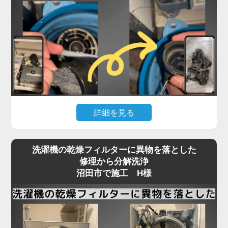
詳細を見る
「脱水中に止まる」「排水エラーが消えない」とい
洗濯機の乾燥フィルターに異物を落とした
ったトラブルは、沼田市のお客様から最も多く寄せ
修理から分解洗浄
られるご相談の一つです。
沼田市で施工 H様
実はこれ、機械の故障ではなく「洗濯機内部の排水
経路」にヘドロや繊維くずが詰まっていることが大
半なのをご存知でしょうか？
この詰まりは、市販のクリーナーや外部からの掃除