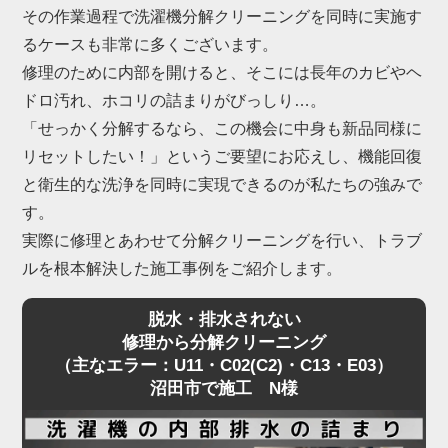
という不具合も沼田市で急増しています。
その作業過程で洗濯機分解クリーニングを同時に実施す
これらは構造上、ご家庭でのお手入れには限界があ
るケースも非常に多くございます。
るため、プロによる洗濯機分解クリーニングが不可
修理のために内部を開けると、そこには長年のカビやヘ
欠です。
ドロ汚れ、ホコリの詰まりがびっしり…。
「せっかく分解するなら、この機会に中身も新品同様に
「家電の達人」では、沼田市にて数多くの洗濯機分
リセットしたい！」というご要望にお応えし、機能回復
解クリーニングを行い、内部の深刻な詰まりを解消
と衛生的な洗浄を同時に実現できるのが私たちの強みで
してきました。
す。
もちろん、ドラム特有の嫌なニオイや黒カビも一
実際に修理とあわせて分解クリーニングを行い、トラブ
掃。
ルを根本解決した施工事例をご紹介します。
乾燥機能の復活と、清潔な洗濯環境を同時に実現し
脱水・排水されない
ます。
修理から分解クリーニング
（主なエラー：U11・C02(C2)・C13・E03）
沼田市で施工 N様