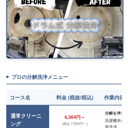
プロの分解洗浄メニュー
コース名
料金 (税抜/税込)
作業内容
分解を伴わ
通常クリーニ
6,364円～
洗濯機本体
ング
(税込 7,000円～)
面洗浄