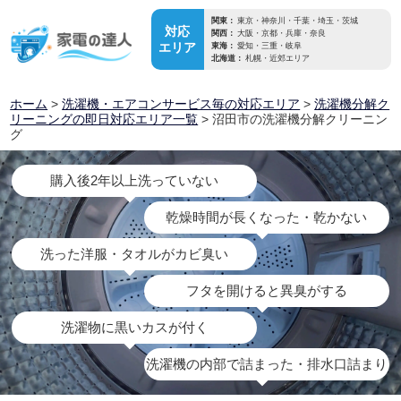
関東：
東京・神奈川・千葉・埼玉・茨城
対応
関西：
大阪・京都・兵庫・奈良
エリア
東海：
愛知・三重・岐阜
北海道：
札幌・近郊エリア
ホーム
>
洗濯機・エアコンサービス毎の対応エリア
>
洗濯機分解ク
リーニングの即日対応エリア一覧
> 沼田市の洗濯機分解クリーニン
グ
購入後2年以上洗っていない
乾燥時間が長くなった・乾かない
洗った洋服・タオルがカビ臭い
フタを開けると異臭がする
洗濯物に黒いカスが付く
洗濯機の内部で詰まった・排水口詰まり