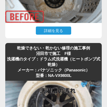
詳細を見る
普段何気なく使っている縦型洗濯機ですが、「洗濯
乾燥できない・乾かない修理の施工事例
物に黒いカス（ワカメ）が付く」「洗ってもなんと
沼田市で施工 F様
なくカビ臭い」といったお悩みはありませんか？
洗濯機のタイプ：ドラム式洗濯機（ヒートポンプ式
実はそれ、洗濯槽の裏側にびっしりとこびりついた
乾燥）
黒カビや、溶け残った洗剤カスが原因です。
メーカー：パナソニック（Panasonic）
特に沼田市は、設置環境や湿気の影響もあり、購入
型番：NA-VX9800L
から数年で見えない場所がカビだらけになっている
ケースが珍しくありません。
市販のクリーナーによる「つけ置き」だけでは落と
しきれない頑固な汚れには、プロによる洗濯機分解