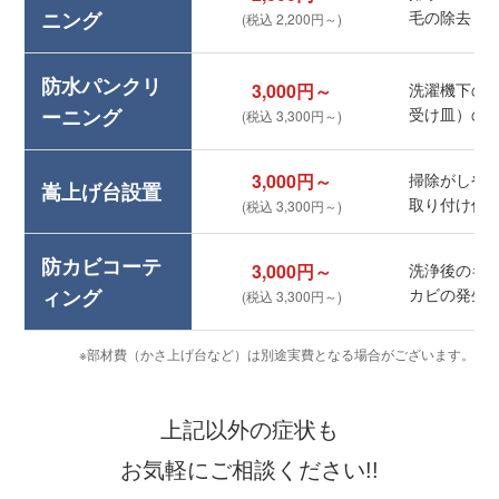
ニング
毛の除去
(税込 2,200円～)
防水パンクリ
3,000円～
洗濯機下の
ーニング
受け皿）の
(税込 3,300円～)
3,000円～
掃除がしや
嵩上げ台設置
取り付け作
(税込 3,300円～)
防カビコーテ
3,000円～
洗浄後のキ
ィング
カビの発生
(税込 3,300円～)
※部材費（かさ上げ台など）は別途実費となる場合がございます。
上記以外の症状も
お気軽にご相談ください!!