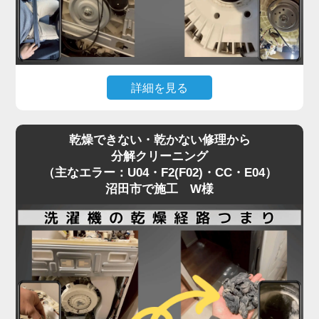
「家電の達人」では、修理訪問の機会を活かして、
同時に洗濯機分解クリーニングを行うことを推奨し
ています。
修理で機能を直すついでに、衛生面もリセットする
詳細を見る
ことで、気持ちの良い洗濯環境を取り戻せます。
「洗濯機が回らない」「キーキーと異音がする」。
乾燥できない・乾かない修理から
これは主にPanasonic製洗濯機で、Vベルトが劣
分解クリーニング
化・摩耗しているサイン（H35）です。
（主なエラー：U04・F2(F02)・CC・E04）
警告を無視して使い続けると、モーターや基盤に過
沼田市で施工 W様
度な負荷がかかり、重症エラー（H51・H57）に発
展してしまいます。
ベルトが切れるほど酷使された洗濯機は、「洗濯物
の詰め込みすぎ」や「使用回数が多い」ことが多
く、その分だけ内部の汚れも深刻化しています。
部品交換で大掛かりな分解が必要になる今こそ、洗