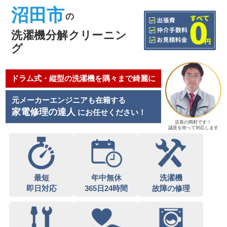
沼田市
の
洗濯機分解クリーニン
グ
ドラム式・縦型の洗濯機を隅々まで綺麗に
元メーカーエンジニアも在籍する
家電修理の達人
にお任せください！
店長の岡村です！
誠意を持って対応します
最短
年中無休
洗濯機
即日対応
365日24時間
故障の修理