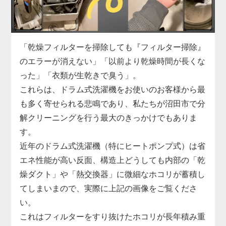
濯機分解クリーニングの絶好の機会です。
沼田市での実績も豊富な私たちが、駆動系の修理と
合わせて蓄積したヘドロ汚れも一掃し、洗濯機の寿
命を延ばします。
「乾燥フィルターを掃除しても『フィルター掃除』
のエラーが消えない」「以前より乾燥時間が長くな
った」「衣類が生乾きで臭う」。
これらは、ドラム式洗濯機をお使いのお客様から最
も多く寄せられる悲鳴であり、私たちが沼田市で分
解クリーニングを行う最大のきっかけでもありま
す。
近年のドラム式洗濯機（特にヒートポンプ式）は省
エネ性能が高い反面、構造上どうしても内部の「乾
燥ダクト」や「熱交換器」に微細なホコリが蓄積し
てしまいまので、実際に上記の画像をご覧くださ
い。
これはフィルターをすり抜けたホコリが長年積み重