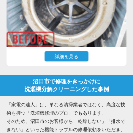
クリーニングが最も効果的です。
私たち「家電の達人」は、洗濯槽を丸ごと取り外し
て物理的に削ぎ落とす洗濯機分解クリーニングのプ
ロフェッショナルです。
沼田市にお住まいのお客様からも、「新品みたいに
ピカピカになった」「嫌なニオイが消えて柔軟剤の
詳細を見る
香りが戻った」と多くの喜びの声をいただいていま
す。
高機能なドラム式洗濯機で最もご相談が多いのが、
「乾燥時間が長くなった」「乾かない・生乾きにな
沼田市で修理をきっかけに
る」「乾燥中にエラーで止まる」といったトラブル
洗濯機分解クリーニングした事例
です。
これらは内部のダクトや熱交換器にホコリが詰まる
「家電の達人」は、単なる清掃業者ではなく、高度な技
ことが主な原因で、放置すると故障に繋がります。
術を持つ「洗濯機修理のプロ」でもあります。
また、排水ホース内部に繊維くずやヘドロ状の汚れ
そのため、沼田市のお客様から「乾燥しない」「排水で
が溜まり、「排水されない」「排水エラーが出る」
きない」といった機能トラブルの修理依頼をいただき、