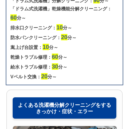
90
「ドラム式洗濯機」分解クリーニング：
分～
「ドラム式洗濯機」乾燥機能分解クリーニング：
60
分～
10
排水口クリーニング：
分～
20
防水パンクリーニング：
分～
10
嵩上げ台設置：
分～
60
乾燥トラブル修理：
分～
30
給水トラブル修理：
分～
20
Vベルト交換：
分～
よくある洗濯機分解クリーニングをする
きっかけ・症状・エラー