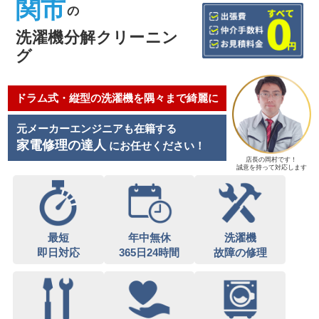
関市
の
洗濯機分解クリーニン
グ
ドラム式・縦型の洗濯機を隅々まで綺麗に
元メーカーエンジニアも在籍する
家電修理の達人
にお任せください！
店長の岡村です！
誠意を持って対応します
最短
年中無休
洗濯機
即日対応
365日24時間
故障の修理