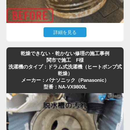
詳細を見る
普段何気なく使っている縦型洗濯機ですが、「洗濯
乾燥できない・乾かない修理の施工事例
物に黒いカス（ワカメ）が付く」「洗ってもなんと
関市で施工 F様
なくカビ臭い」といったお悩みはありませんか？
洗濯機のタイプ：ドラム式洗濯機（ヒートポンプ式
実はそれ、洗濯槽の裏側にびっしりとこびりついた
乾燥）
黒カビや、溶け残った洗剤カスが原因です。
メーカー：パナソニック（Panasonic）
特に関市は、設置環境や湿気の影響もあり、購入か
型番：NA-VX9800L
ら数年で見えない場所がカビだらけになっているケ
ースが珍しくありません。
市販のクリーナーによる「つけ置き」だけでは落と
しきれない頑固な汚れには、プロによる洗濯機分解
クリーニングが最も効果的です。