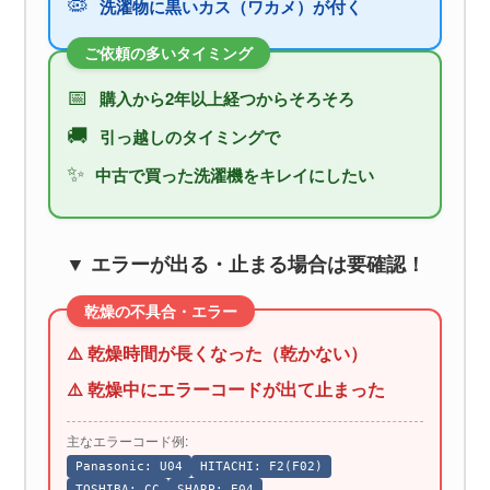
🦠
洗濯物に黒いカス（ワカメ）が付く
ご依頼の多いタイミング
📅
購入から2年以上経つからそろそろ
🚚
引っ越しのタイミングで
✨
中古で買った洗濯機をキレイにしたい
▼ エラーが出る・止まる場合は要確認！
乾燥の不具合・エラー
⚠️ 乾燥時間が長くなった（乾かない）
⚠️ 乾燥中にエラーコードが出て止まった
主なエラーコード例:
Panasonic: U04
HITACHI: F2(F02)
TOSHIBA: CC
SHARP: E04