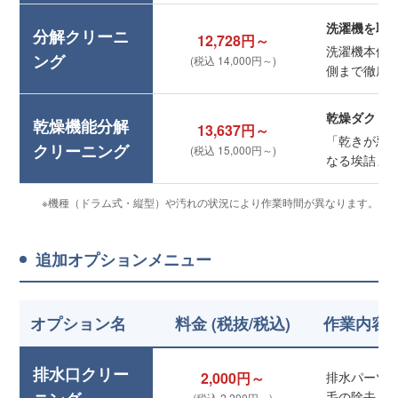
洗濯機を取
分解クリーニ
12,728円～
洗濯機本体
ング
(税込 14,000円～)
側まで徹底
乾燥ダクト
乾燥機能分解
13,637円～
「乾きが悪
クリーニング
(税込 15,000円～)
なる埃詰ま
※機種（ドラム式・縦型）や汚れの状況により作業時間が異なります。
追加オプションメニュー
オプション名
料金 (税抜/税込)
作業内容
排水口クリー
2,000円～
排水パーツ
毛の除去
(税込 2,200円～)