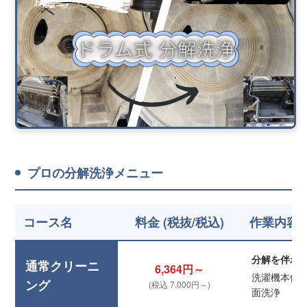
プロの分解洗浄メニュー
コース名
料金 (税抜/税込)
作業内容
分解を伴わ
通常クリーニ
6,364円～
洗濯機本体
ング
(税込 7,000円～)
面洗浄