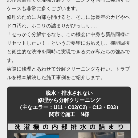
これらは構造上、ご家庭でのお手入れには限界があ
ケースも非常に多くございます。
るため、プロによる洗濯機分解クリーニングが不可
修理のために内部を開けると、そこには長年のカビやヘ
欠です。
ドロ汚れ、ホコリの詰まりがびっしり…。
「せっかく分解するなら、この機会に中身も新品同様に
「家電の達人」では、関市にて数多くの洗濯機分解
リセットしたい！」というご要望にお応えし、機能回復
クリーニングを行い、内部の深刻な詰まりを解消し
と衛生的な洗浄を同時に実現できるのが私たちの強みで
てきました。
す。
もちろん、ドラム特有の嫌なニオイや黒カビも一
実際に修理とあわせて分解クリーニングを行い、トラブ
掃。
ルを根本解決した施工事例をご紹介します。
乾燥機能の復活と、清潔な洗濯環境を同時に実現し
脱水・排水されない
ます。
修理から分解クリーニング
（主なエラー：U11・C02(C2)・C13・E03）
関市で施工 N様