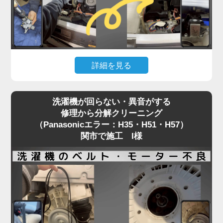
に内部を徹底洗浄する洗濯機分解クリーニングをお
すすめしています。
どうせ分解工賃がかかるなら、乾燥経路のホコリや
カビも一緒にリセット。
「トラブル前より乾燥の調子が良くなった」と喜ば
詳細を見る
れる、一石二鳥の賢いメンテナンス方法です。
「水が出ない」「給水エラーが消えない」。こうし
洗濯機が回らない・異音がする
たトラブルは、給水弁（水を入れる部品）の故障や
修理から分解クリーニング
フィルター詰まりが主な原因です。
（Panasonicエラー：H35・H51・H57）
修理には洗濯機の上部パネルを開ける必要がありま
関市で施工 I様
すが、この作業中に隙間から見える内部の黒カビ汚
れにショックを受ける関市のお客様が後を絶ちませ
ん。
給水弁が故障する時期は、購入から数年が経過し、
洗濯槽の裏側も汚れが溜まりきっているタイミング
と重なります。