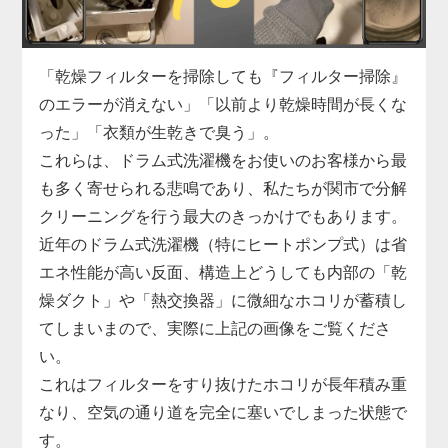
関市での実績も豊富な私たちが、駆動系の修理と合
わせて蓄積したヘドロ汚れも一掃し、洗濯機の寿命
を延ばします。
「乾燥フィルターを掃除しても『フィルター掃除』
のエラーが消えない」「以前より乾燥時間が長くな
った」「衣類が生乾きで臭う」。
これらは、ドラム式洗濯機をお使いのお客様から最
も多く寄せられる悲鳴であり、私たちが関市で分解
クリーニングを行う最大のきっかけでもあります。
近年のドラム式洗濯機（特にヒートポンプ式）は省
エネ性能が高い反面、構造上どうしても内部の「乾
燥ダクト」や「熱交換器」に微細なホコリが蓄積し
てしまいまので、実際に上記の画像をご覧くださ
い。
これはフィルターをすり抜けたホコリが長年積み重
なり、空気の通り道を完全に塞いでしまった状態で
す。