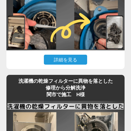
詳細を見る
「脱水中に止まる」「排水エラーが消えない」とい
洗濯機の乾燥フィルターに異物を落とした
ったトラブルは、関市のお客様から最も多く寄せら
修理から分解洗浄
れるご相談の一つです。
関市で施工 H様
実はこれ、機械の故障ではなく「洗濯機内部の排水
経路」にヘドロや繊維くずが詰まっていることが大
半なのをご存知でしょうか？
この詰まりは、市販のクリーナーや外部からの掃除
では届かない場所で発生しているため、解決には