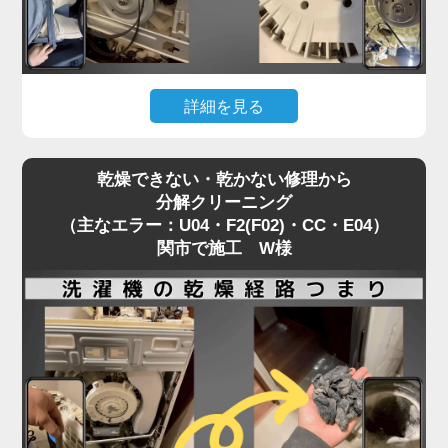
「家電の達人」では、修理訪問の機会を活かして、
同時に洗濯機分解クリーニングを行うことを推奨し
ています。
修理で機能を直すついでに、衛生面もリセットする
詳細を見る
ことで、気持ちの良い洗濯環境を取り戻せます。
「洗濯機が回らない」「キーキーと異音がする」。
乾燥できない・乾かない修理から
これは主にPanasonic製洗濯機で、Vベルトが劣
分解クリーニング
化・摩耗しているサイン（H35）です。
（主なエラー：U04・F2(F02)・CC・E04）
警告を無視して使い続けると、モーターや基盤に過
関市で施工 W様
度な負荷がかかり、重症エラー（H51・H57）に発
展してしまいます。
ベルトが切れるほど酷使された洗濯機は、「洗濯物
の詰め込みすぎ」や「使用回数が多い」ことが多
く、その分だけ内部の汚れも深刻化しています。
部品交換で大掛かりな分解が必要になる今こそ、洗
濯機分解クリーニングの絶好の機会です。