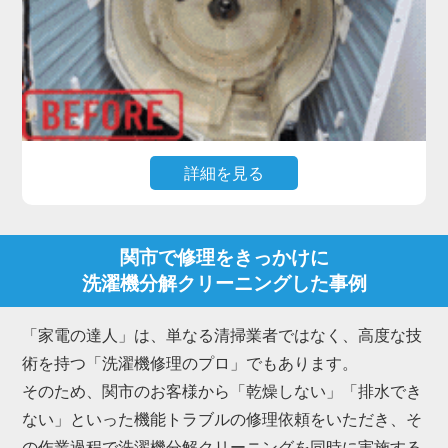
私たち「家電の達人」は、洗濯槽を丸ごと取り外し
て物理的に削ぎ落とす洗濯機分解クリーニングのプ
ロフェッショナルです。
関市にお住まいのお客様からも、「新品みたいにピ
カピカになった」「嫌なニオイが消えて柔軟剤の香
詳細を見る
りが戻った」と多くの喜びの声をいただいていま
す。
高機能なドラム式洗濯機で最もご相談が多いのが、
「乾燥時間が長くなった」「乾かない・生乾きにな
関市で修理をきっかけに
る」「乾燥中にエラーで止まる」といったトラブル
洗濯機分解クリーニングした事例
です。
これらは内部のダクトや熱交換器にホコリが詰まる
「家電の達人」は、単なる清掃業者ではなく、高度な技
ことが主な原因で、放置すると故障に繋がります。
術を持つ「洗濯機修理のプロ」でもあります。
また、排水ホース内部に繊維くずやヘドロ状の汚れ
そのため、関市のお客様から「乾燥しない」「排水でき
が溜まり、「排水されない」「排水エラーが出る」
ない」といった機能トラブルの修理依頼をいただき、そ
という不具合も関市で急増しています。
の作業過程で洗濯機分解クリーニングを同時に実施する