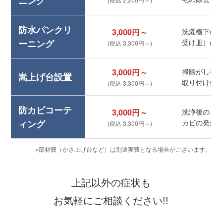
ニング
防水パンクリ
3,000円～
洗濯機下の
ーニング
受け皿）の
(税込 3,300円～)
3,000円～
掃除がしや
嵩上げ台設置
取り付け作
(税込 3,300円～)
防カビコーテ
3,000円～
洗浄後のキ
ィング
カビの発生
(税込 3,300円～)
※部材費（かさ上げ台など）は別途実費となる場合がございます。
上記以外の症状も
お気軽にご相談ください!!