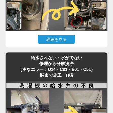
「分解」が不可欠です。
「家電の達人」では、修理として内部を分解し、詰
まりの原因を物理的に除去。
その際、同時に洗濯槽裏側のカビ汚れまで一掃する
洗濯機分解クリーニングを実施します。
詳細を見る
エラーの根本解決だけでなく、衛生面も劇的に改善
するため、修理を機に新品同様にリフレッシュされ
お手入れ中に「うっかり歯ブラシや割り箸を落とし
る方が非常に多い施工事例です。
給水されない・水がでない
てしまった！」というアクシデント。
修理から分解洗浄
関市でも頻繁にご依頼いただく案件です。
（主なエラー：U14・C01・E01・C51）
焦って棒などで取ろうとするとさらに奥へ入り込
関市で施工 H様
み、ドラムやファンと接触して致命的な故障につな
がるため、絶対に放置は厳禁です。
この場合、安全に異物を取り出すためには本体の分
解作業が必須となります。
そこで私たちは、単なる救出作業だけでなく、同時