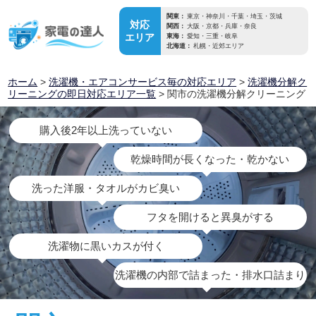
関東：
東京・神奈川・千葉・埼玉・茨城
対応
関西：
大阪・京都・兵庫・奈良
エリア
東海：
愛知・三重・岐阜
北海道：
札幌・近郊エリア
ホーム
>
洗濯機・エアコンサービス毎の対応エリア
>
洗濯機分解ク
リーニングの即日対応エリア一覧
> 関市の洗濯機分解クリーニング
購入後2年以上洗っていない
乾燥時間が長くなった・乾かない
洗った洋服・タオルがカビ臭い
フタを開けると異臭がする
洗濯物に黒いカスが付く
洗濯機の内部で詰まった・排水口詰まり