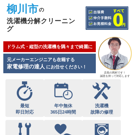
柳川市
の
洗濯機分解クリーニン
グ
ドラム式・縦型の洗濯機を隅々まで綺麗に
元メーカーエンジニアも在籍する
家電修理の達人
にお任せください！
店長の岡村です！
誠意を持って対応します
最短
年中無休
洗濯機
即日対応
365日24時間
故障の修理