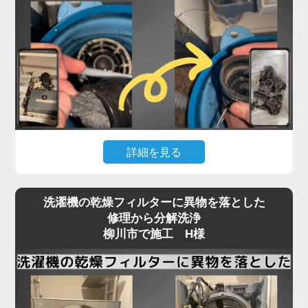
詳細を見る
「脱水中に止まる」「排水エラーが消えない」とい
洗濯機の乾燥フィルターに異物を落とした
ったトラブルは、柳川市のお客様から最も多く寄せ
修理から分解洗浄
られるご相談の一つです。
柳川市で施工 H様
実はこれ、機械の故障ではなく「洗濯機内部の排水
経路」にヘドロや繊維くずが詰まっていることが大
半なのをご存知でしょうか？
この詰まりは、市販のクリーナーや外部からの掃除