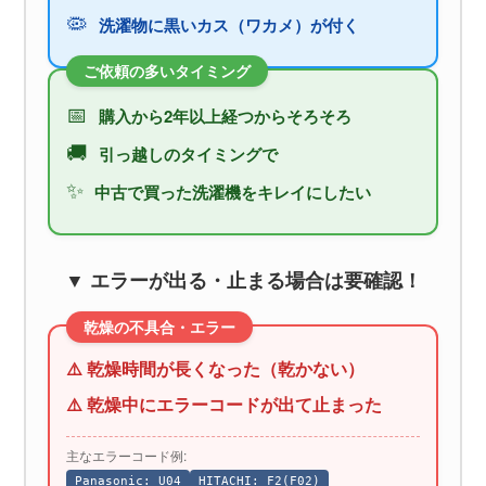
🦠
洗濯物に黒いカス（ワカメ）が付く
ご依頼の多いタイミング
📅
購入から2年以上経つからそろそろ
🚚
引っ越しのタイミングで
✨
中古で買った洗濯機をキレイにしたい
▼ エラーが出る・止まる場合は要確認！
乾燥の不具合・エラー
⚠️ 乾燥時間が長くなった（乾かない）
⚠️ 乾燥中にエラーコードが出て止まった
主なエラーコード例:
Panasonic: U04
HITACHI: F2(F02)