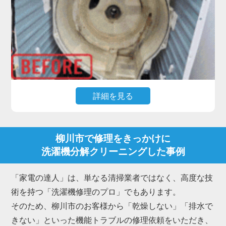
クリーニングが最も効果的です。
私たち「家電の達人」は、洗濯槽を丸ごと取り外し
て物理的に削ぎ落とす洗濯機分解クリーニングのプ
ロフェッショナルです。
柳川市にお住まいのお客様からも、「新品みたいに
ピカピカになった」「嫌なニオイが消えて柔軟剤の
詳細を見る
香りが戻った」と多くの喜びの声をいただいていま
す。
高機能なドラム式洗濯機で最もご相談が多いのが、
「乾燥時間が長くなった」「乾かない・生乾きにな
柳川市で修理をきっかけに
る」「乾燥中にエラーで止まる」といったトラブル
洗濯機分解クリーニングした事例
です。
これらは内部のダクトや熱交換器にホコリが詰まる
「家電の達人」は、単なる清掃業者ではなく、高度な技
ことが主な原因で、放置すると故障に繋がります。
術を持つ「洗濯機修理のプロ」でもあります。
また、排水ホース内部に繊維くずやヘドロ状の汚れ
そのため、柳川市のお客様から「乾燥しない」「排水で
が溜まり、「排水されない」「排水エラーが出る」
きない」といった機能トラブルの修理依頼をいただき、