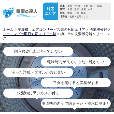
関東：
東京・神奈川・千葉・埼玉・茨城
対応
関西：
大阪・京都・兵庫・奈良
エリア
東海：
愛知・三重・岐阜
北海道：
札幌・近郊エリア
ホーム
>
洗濯機・エアコンサービス毎の対応エリア
>
洗濯機分解ク
リーニングの即日対応エリア一覧
> 柳川市の洗濯機分解クリーニン
グ
購入後2年以上洗っていない
乾燥時間が長くなった・乾かない
洗った洋服・タオルがカビ臭い
フタを開けると異臭がする
洗濯物に黒いカスが付く
洗濯機の内部で詰まった・排水口詰まり