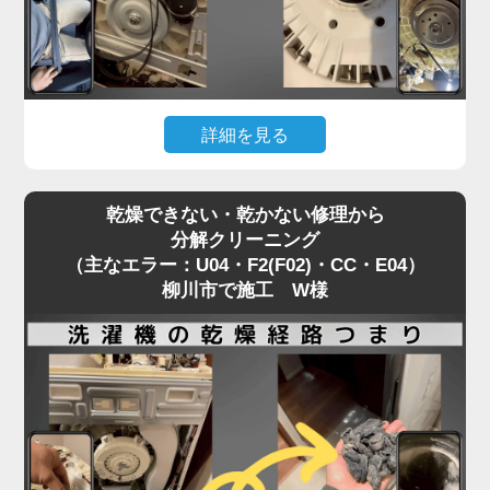
「家電の達人」では、修理訪問の機会を活かして、
同時に洗濯機分解クリーニングを行うことを推奨し
ています。
修理で機能を直すついでに、衛生面もリセットする
詳細を見る
ことで、気持ちの良い洗濯環境を取り戻せます。
「洗濯機が回らない」「キーキーと異音がする」。
乾燥できない・乾かない修理から
これは主にPanasonic製洗濯機で、Vベルトが劣
分解クリーニング
化・摩耗しているサイン（H35）です。
（主なエラー：U04・F2(F02)・CC・E04）
警告を無視して使い続けると、モーターや基盤に過
柳川市で施工 W様
度な負荷がかかり、重症エラー（H51・H57）に発
展してしまいます。
ベルトが切れるほど酷使された洗濯機は、「洗濯物
の詰め込みすぎ」や「使用回数が多い」ことが多
く、その分だけ内部の汚れも深刻化しています。
部品交換で大掛かりな分解が必要になる今こそ、洗