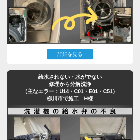
では届かない場所で発生しているため、解決には
「分解」が不可欠です。
「家電の達人」では、修理として内部を分解し、詰
まりの原因を物理的に除去。
その際、同時に洗濯槽裏側のカビ汚れまで一掃する
洗濯機分解クリーニングを実施します。
詳細を見る
エラーの根本解決だけでなく、衛生面も劇的に改善
するため、修理を機に新品同様にリフレッシュされ
お手入れ中に「うっかり歯ブラシや割り箸を落とし
る方が非常に多い施工事例です。
給水されない・水がでない
てしまった！」というアクシデント。
修理から分解洗浄
柳川市でも頻繁にご依頼いただく案件です。
（主なエラー：U14・C01・E01・C51）
焦って棒などで取ろうとするとさらに奥へ入り込
柳川市で施工 H様
み、ドラムやファンと接触して致命的な故障につな
がるため、絶対に放置は厳禁です。
この場合、安全に異物を取り出すためには本体の分
解作業が必須となります。
そこで私たちは、単なる救出作業だけでなく、同時