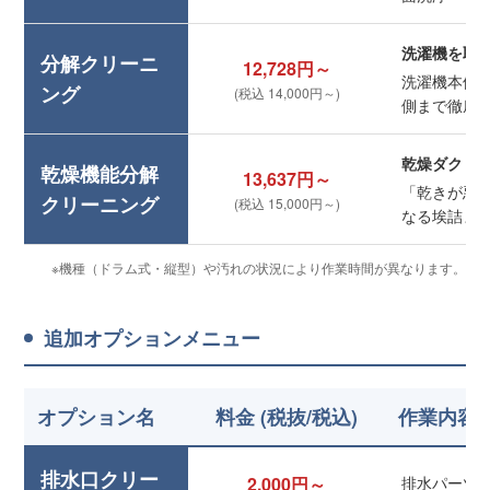
洗濯機を取
分解クリーニ
12,728円～
洗濯機本体
ング
(税込 14,000円～)
側まで徹底
乾燥ダクト
乾燥機能分解
13,637円～
「乾きが悪
クリーニング
(税込 15,000円～)
なる埃詰ま
※機種（ドラム式・縦型）や汚れの状況により作業時間が異なります。
追加オプションメニュー
オプション名
料金 (税抜/税込)
作業内容
排水口クリー
2,000円～
排水パーツ