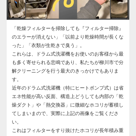
濯機分解クリーニングの絶好の機会です。
柳川市での実績も豊富な私たちが、駆動系の修理と
合わせて蓄積したヘドロ汚れも一掃し、洗濯機の寿
命を延ばします。
「乾燥フィルターを掃除しても『フィルター掃除』
のエラーが消えない」「以前より乾燥時間が長くな
った」「衣類が生乾きで臭う」。
これらは、ドラム式洗濯機をお使いのお客様から最
も多く寄せられる悲鳴であり、私たちが柳川市で分
解クリーニングを行う最大のきっかけでもありま
す。
近年のドラム式洗濯機（特にヒートポンプ式）は省
エネ性能が高い反面、構造上どうしても内部の「乾
燥ダクト」や「熱交換器」に微細なホコリが蓄積し
てしまいまので、実際に上記の画像をご覧くださ
い。
これはフィルターをすり抜けたホコリが長年積み重