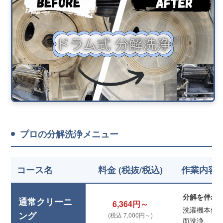
プロの分解洗浄メニュー
コース名
料金 (税抜/税込)
作業内容
分解を伴わ
通常クリーニ
6,364円～
洗濯機本体
ング
(税込 7,000円～)
面洗浄