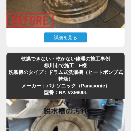
詳細を見る
普段何気なく使っている縦型洗濯機ですが、「洗濯
乾燥できない・乾かない修理の施工事例
物に黒いカス（ワカメ）が付く」「洗ってもなんと
柳川市で施工 F様
なくカビ臭い」といったお悩みはありませんか？
洗濯機のタイプ：ドラム式洗濯機（ヒートポンプ式
実はそれ、洗濯槽の裏側にびっしりとこびりついた
乾燥）
黒カビや、溶け残った洗剤カスが原因です。
メーカー：パナソニック（Panasonic）
特に柳川市は、設置環境や湿気の影響もあり、購入
型番：NA-VX9800L
から数年で見えない場所がカビだらけになっている
ケースが珍しくありません。
市販のクリーナーによる「つけ置き」だけでは落と
しきれない頑固な汚れには、プロによる洗濯機分解