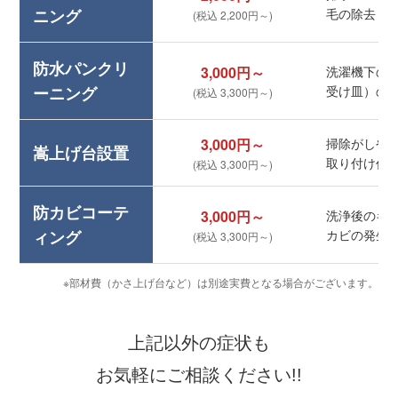
ニング
毛の除去
(税込 2,200円～)
防水パンクリ
3,000円～
洗濯機下の
ーニング
受け皿）の
(税込 3,300円～)
3,000円～
掃除がしや
嵩上げ台設置
取り付け作
(税込 3,300円～)
防カビコーテ
3,000円～
洗浄後のキ
ィング
カビの発生
(税込 3,300円～)
※部材費（かさ上げ台など）は別途実費となる場合がございます。
上記以外の症状も
お気軽にご相談ください!!