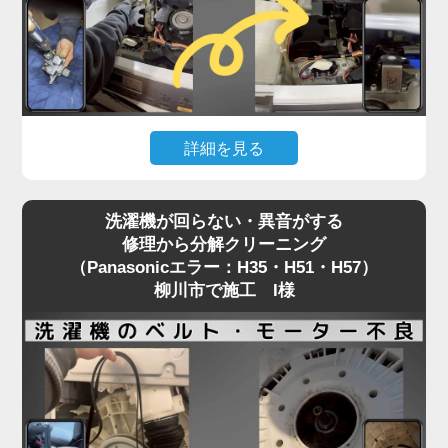
に内部を徹底洗浄する洗濯機分解クリーニングをお
すすめしています。
どうせ分解工賃がかかるなら、乾燥経路のホコリや
カビも一緒にリセット。
「トラブル前より乾燥の調子が良くなった」と喜ば
詳細を見る
れる、一石二鳥の賢いメンテナンス方法です。
「水が出ない」「給水エラーが消えない」。こうし
洗濯機が回らない・異音がする
たトラブルは、給水弁（水を入れる部品）の故障や
修理から分解クリーニング
フィルター詰まりが主な原因です。
（Panasonicエラー：H35・H51・H57）
修理には洗濯機の上部パネルを開ける必要がありま
柳川市で施工 I様
すが、この作業中に隙間から見える内部の黒カビ汚
れにショックを受ける柳川市のお客様が後を絶ちま
せん。
給水弁が故障する時期は、購入から数年が経過し、
洗濯槽の裏側も汚れが溜まりきっているタイミング
と重なります。