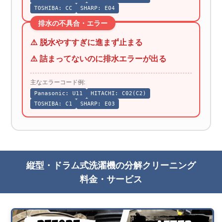
TOSHIBA: CC
SHARP: E04
排水の不具合・エラー
⚠️ 脱水やすすぎに進まず止まる
⚠️ 詰まってないのに排水エラーが出る
主なエラーコード例:
Panasonic: U11
HITACHI: C02(C2)
TOSHIBA: C1
SHARP: E03
縦型・ドラム式洗濯機の分解クリーニング
料金・サービス