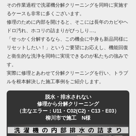
という不具合も柳川市で急増しています。
その作業過程で洗濯機分解クリーニングを同時に実施す
これらは構造上、ご家庭でのお手入れには限界があ
るケースも非常に多くございます。
るため、プロによる洗濯機分解クリーニングが不可
修理のために内部を開けると、そこには長年のカビやヘ
欠です。
ドロ汚れ、ホコリの詰まりがびっしり…。
「せっかく分解するなら、この機会に中身も新品同様に
「家電の達人」では、柳川市にて数多くの洗濯機分
リセットしたい！」というご要望にお応えし、機能回復
解クリーニングを行い、内部の深刻な詰まりを解消
と衛生的な洗浄を同時に実現できるのが私たちの強みで
してきました。
す。
もちろん、ドラム特有の嫌なニオイや黒カビも一
実際に修理とあわせて分解クリーニングを行い、トラブ
掃。
ルを根本解決した施工事例をご紹介します。
乾燥機能の復活と、清潔な洗濯環境を同時に実現し
脱水・排水されない
ます。
修理から分解クリーニング
（主なエラー：U11・C02(C2)・C13・E03）
柳川市で施工 N様