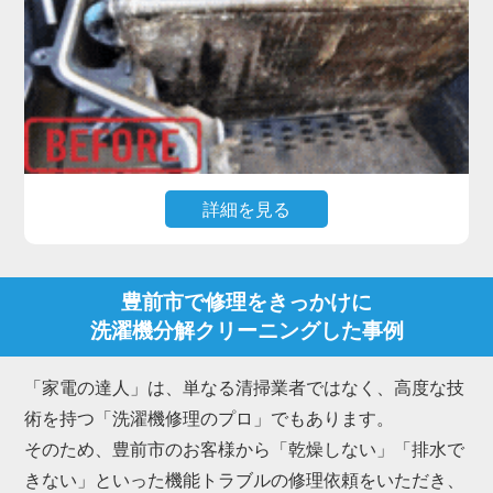
クリーニングが最も効果的です。
私たち「家電の達人」は、洗濯槽を丸ごと取り外し
て物理的に削ぎ落とす洗濯機分解クリーニングのプ
ロフェッショナルです。
豊前市にお住まいのお客様からも、「新品みたいに
ピカピカになった」「嫌なニオイが消えて柔軟剤の
詳細を見る
香りが戻った」と多くの喜びの声をいただいていま
す。
高機能なドラム式洗濯機で最もご相談が多いのが、
「乾燥時間が長くなった」「乾かない・生乾きにな
豊前市で修理をきっかけに
る」「乾燥中にエラーで止まる」といったトラブル
洗濯機分解クリーニングした事例
です。
これらは内部のダクトや熱交換器にホコリが詰まる
「家電の達人」は、単なる清掃業者ではなく、高度な技
ことが主な原因で、放置すると故障に繋がります。
術を持つ「洗濯機修理のプロ」でもあります。
また、排水ホース内部に繊維くずやヘドロ状の汚れ
そのため、豊前市のお客様から「乾燥しない」「排水で
が溜まり、「排水されない」「排水エラーが出る」
きない」といった機能トラブルの修理依頼をいただき、