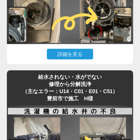
では届かない場所で発生しているため、解決には
「分解」が不可欠です。
「家電の達人」では、修理として内部を分解し、詰
まりの原因を物理的に除去。
その際、同時に洗濯槽裏側のカビ汚れまで一掃する
洗濯機分解クリーニングを実施します。
詳細を見る
エラーの根本解決だけでなく、衛生面も劇的に改善
するため、修理を機に新品同様にリフレッシュされ
お手入れ中に「うっかり歯ブラシや割り箸を落とし
る方が非常に多い施工事例です。
給水されない・水がでない
てしまった！」というアクシデント。
修理から分解洗浄
豊前市でも頻繁にご依頼いただく案件です。
（主なエラー：U14・C01・E01・C51）
焦って棒などで取ろうとするとさらに奥へ入り込
豊前市で施工 H様
み、ドラムやファンと接触して致命的な故障につな
がるため、絶対に放置は厳禁です。
この場合、安全に異物を取り出すためには本体の分
解作業が必須となります。
そこで私たちは、単なる救出作業だけでなく、同時