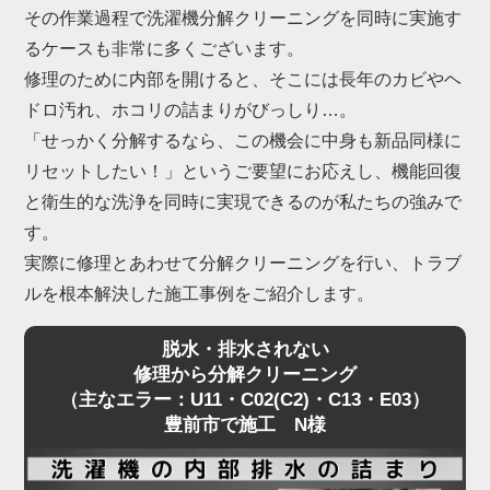
という不具合も豊前市で急増しています。
その作業過程で洗濯機分解クリーニングを同時に実施す
これらは構造上、ご家庭でのお手入れには限界があ
るケースも非常に多くございます。
るため、プロによる洗濯機分解クリーニングが不可
修理のために内部を開けると、そこには長年のカビやヘ
欠です。
ドロ汚れ、ホコリの詰まりがびっしり…。
「せっかく分解するなら、この機会に中身も新品同様に
「家電の達人」では、豊前市にて数多くの洗濯機分
リセットしたい！」というご要望にお応えし、機能回復
解クリーニングを行い、内部の深刻な詰まりを解消
と衛生的な洗浄を同時に実現できるのが私たちの強みで
してきました。
す。
もちろん、ドラム特有の嫌なニオイや黒カビも一
実際に修理とあわせて分解クリーニングを行い、トラブ
掃。
ルを根本解決した施工事例をご紹介します。
乾燥機能の復活と、清潔な洗濯環境を同時に実現し
脱水・排水されない
ます。
修理から分解クリーニング
（主なエラー：U11・C02(C2)・C13・E03）
豊前市で施工 N様