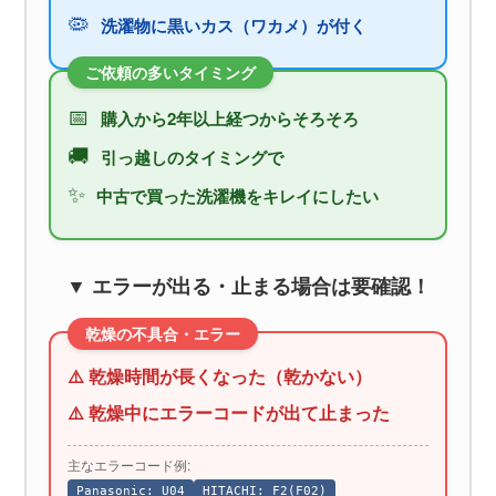
🦠
洗濯物に黒いカス（ワカメ）が付く
ご依頼の多いタイミング
📅
購入から2年以上経つからそろそろ
🚚
引っ越しのタイミングで
✨
中古で買った洗濯機をキレイにしたい
▼ エラーが出る・止まる場合は要確認！
乾燥の不具合・エラー
⚠️ 乾燥時間が長くなった（乾かない）
⚠️ 乾燥中にエラーコードが出て止まった
主なエラーコード例:
Panasonic: U04
HITACHI: F2(F02)