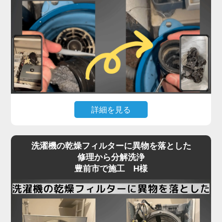
詳細を見る
「脱水中に止まる」「排水エラーが消えない」とい
洗濯機の乾燥フィルターに異物を落とした
ったトラブルは、豊前市のお客様から最も多く寄せ
修理から分解洗浄
られるご相談の一つです。
豊前市で施工 H様
実はこれ、機械の故障ではなく「洗濯機内部の排水
経路」にヘドロや繊維くずが詰まっていることが大
半なのをご存知でしょうか？
この詰まりは、市販のクリーナーや外部からの掃除