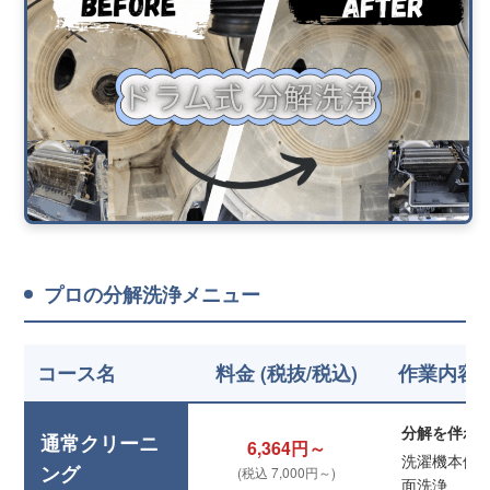
プロの分解洗浄メニュー
コース名
料金 (税抜/税込)
作業内容
分解を伴わ
通常クリーニ
6,364円～
洗濯機本体
ング
(税込 7,000円～)
面洗浄