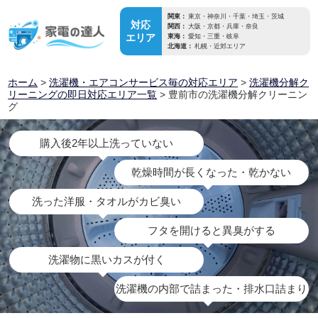
関東：
東京・神奈川・千葉・埼玉・茨城
対応
関西：
大阪・京都・兵庫・奈良
エリア
東海：
愛知・三重・岐阜
北海道：
札幌・近郊エリア
ホーム
>
洗濯機・エアコンサービス毎の対応エリア
>
洗濯機分解ク
リーニングの即日対応エリア一覧
> 豊前市の洗濯機分解クリーニン
グ
購入後2年以上洗っていない
乾燥時間が長くなった・乾かない
洗った洋服・タオルがカビ臭い
フタを開けると異臭がする
洗濯物に黒いカスが付く
洗濯機の内部で詰まった・排水口詰まり