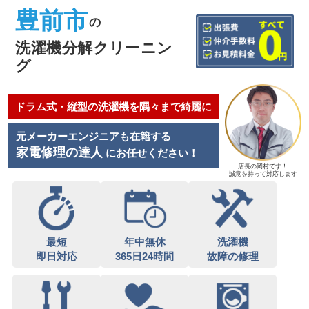
豊前市
の
洗濯機分解クリーニン
グ
ドラム式・縦型の洗濯機を隅々まで綺麗に
元メーカーエンジニアも在籍する
家電修理の達人
にお任せください！
店長の岡村です！
誠意を持って対応します
最短
年中無休
洗濯機
即日対応
365日24時間
故障の修理