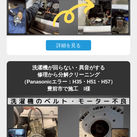
に内部を徹底洗浄する洗濯機分解クリーニングをお
すすめしています。
どうせ分解工賃がかかるなら、乾燥経路のホコリや
カビも一緒にリセット。
「トラブル前より乾燥の調子が良くなった」と喜ば
詳細を見る
れる、一石二鳥の賢いメンテナンス方法です。
「水が出ない」「給水エラーが消えない」。こうし
洗濯機が回らない・異音がする
たトラブルは、給水弁（水を入れる部品）の故障や
修理から分解クリーニング
フィルター詰まりが主な原因です。
（Panasonicエラー：H35・H51・H57）
修理には洗濯機の上部パネルを開ける必要がありま
豊前市で施工 I様
すが、この作業中に隙間から見える内部の黒カビ汚
れにショックを受ける豊前市のお客様が後を絶ちま
せん。
給水弁が故障する時期は、購入から数年が経過し、
洗濯槽の裏側も汚れが溜まりきっているタイミング
と重なります。