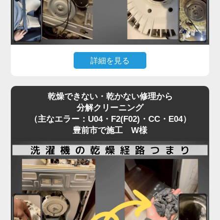
「家電の達人」では、修理訪問の機会を活かして、
同時に洗濯機分解クリーニングを行うことを推奨し
ています。
修理で機能を直すついでに、衛生面もリセットする
詳細を見る
ことで、気持ちの良い洗濯環境を取り戻せます。
「洗濯機が回らない」「キーキーと異音がする」。
乾燥できない・乾かない修理から
これは主にPanasonic製洗濯機で、Vベルトが劣
分解クリーニング
化・摩耗しているサイン（H35）です。
（主なエラー：U04・F2(F02)・CC・E04）
警告を無視して使い続けると、モーターや基盤に過
豊前市で施工 W様
度な負荷がかかり、重症エラー（H51・H57）に発
展してしまいます。
ベルトが切れるほど酷使された洗濯機は、「洗濯物
の詰め込みすぎ」や「使用回数が多い」ことが多
く、その分だけ内部の汚れも深刻化しています。
部品交換で大掛かりな分解が必要になる今こそ、洗