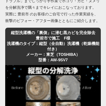
トラブル」までしっかり手作業でホコリ・カビ・ヌメリ
を分解洗浄で隅々までキレイにおこなっております。
実際に 豊前市 のお客様のご自宅で行った作業実績を、
衝撃のビフォー・アフター画像とともにご紹介します。
縦型洗濯機の「裏側」に潜む黒カビを完全除去
豊前市で施工 F様
洗濯機のタイプ：縦型（全自動）洗濯機（乾燥機能
付き）
メーカー：東芝（TOSHIBA）
型番：AW-9SV7