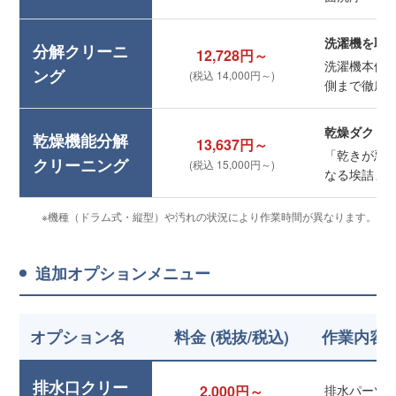
洗濯機を取
分解クリーニ
12,728円～
洗濯機本体
ング
(税込 14,000円～)
側まで徹底
乾燥ダクト
乾燥機能分解
13,637円～
「乾きが悪
クリーニング
(税込 15,000円～)
なる埃詰ま
※機種（ドラム式・縦型）や汚れの状況により作業時間が異なります。
追加オプションメニュー
オプション名
料金 (税抜/税込)
作業内容
排水口クリー
2,000円～
排水パーツ