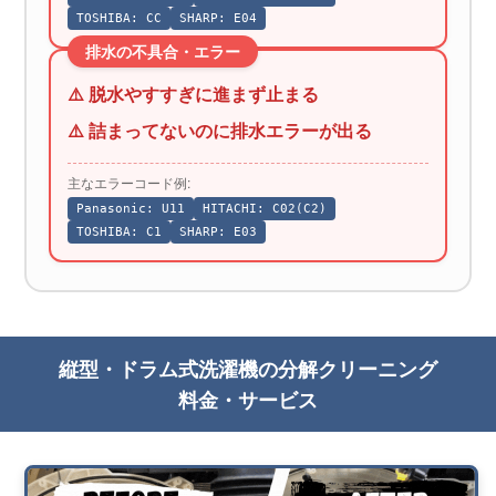
TOSHIBA: CC
SHARP: E04
排水の不具合・エラー
⚠️ 脱水やすすぎに進まず止まる
⚠️ 詰まってないのに排水エラーが出る
主なエラーコード例:
Panasonic: U11
HITACHI: C02(C2)
TOSHIBA: C1
SHARP: E03
縦型・ドラム式洗濯機の分解クリーニング
料金・サービス