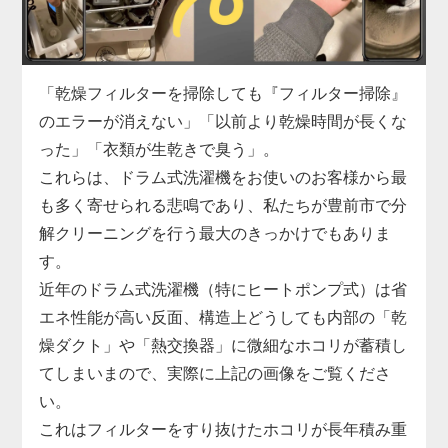
濯機分解クリーニングの絶好の機会です。
豊前市での実績も豊富な私たちが、駆動系の修理と
合わせて蓄積したヘドロ汚れも一掃し、洗濯機の寿
命を延ばします。
「乾燥フィルターを掃除しても『フィルター掃除』
のエラーが消えない」「以前より乾燥時間が長くな
った」「衣類が生乾きで臭う」。
これらは、ドラム式洗濯機をお使いのお客様から最
も多く寄せられる悲鳴であり、私たちが豊前市で分
解クリーニングを行う最大のきっかけでもありま
す。
近年のドラム式洗濯機（特にヒートポンプ式）は省
エネ性能が高い反面、構造上どうしても内部の「乾
燥ダクト」や「熱交換器」に微細なホコリが蓄積し
てしまいまので、実際に上記の画像をご覧くださ
い。
これはフィルターをすり抜けたホコリが長年積み重