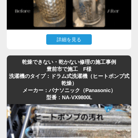
詳細を見る
普段何気なく使っている縦型洗濯機ですが、「洗濯
乾燥できない・乾かない修理の施工事例
物に黒いカス（ワカメ）が付く」「洗ってもなんと
豊前市で施工 F様
なくカビ臭い」といったお悩みはありませんか？
洗濯機のタイプ：ドラム式洗濯機（ヒートポンプ式
実はそれ、洗濯槽の裏側にびっしりとこびりついた
乾燥）
黒カビや、溶け残った洗剤カスが原因です。
メーカー：パナソニック（Panasonic）
特に豊前市は、設置環境や湿気の影響もあり、購入
型番：NA-VX9800L
から数年で見えない場所がカビだらけになっている
ケースが珍しくありません。
市販のクリーナーによる「つけ置き」だけでは落と
しきれない頑固な汚れには、プロによる洗濯機分解