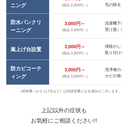
ニング
毛の除去
(税込 2,200円～)
防水パンクリ
3,000円～
洗濯機下の
ーニング
受け皿）の
(税込 3,300円～)
3,000円～
掃除がしや
嵩上げ台設置
取り付け作
(税込 3,300円～)
防カビコーテ
3,000円～
洗浄後のキ
ィング
カビの発生
(税込 3,300円～)
※部材費（かさ上げ台など）は別途実費となる場合がございます。
上記以外の症状も
お気軽にご相談ください!!