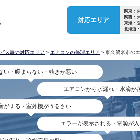
関東：
関西：
対応
エリア
東海：
北海道
ビス毎の対応エリア
>
エアコンの修理エリア
> 東久留米市の
ない・暖まらない・効きが悪い
エアコンから水漏れ・水滴が
音がする・室外機がうるさい
エラーが表示される・電源が入