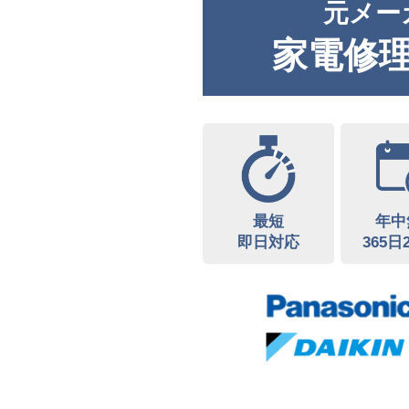
元メー
家電修
最短
年中
即日対応
365日