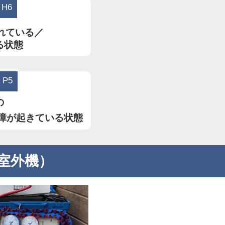
H6
れている／
る状態
P5
の
障が起きている状態
室外機）