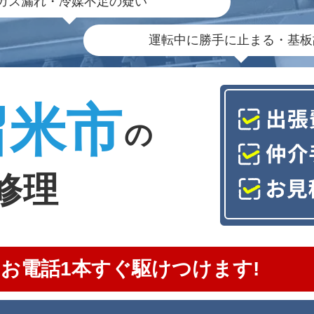
ガス漏れ・冷媒不足の疑い
運転中に勝手に止まる・基板
留米市
の
修理
お電話1本すぐ駆けつけます!