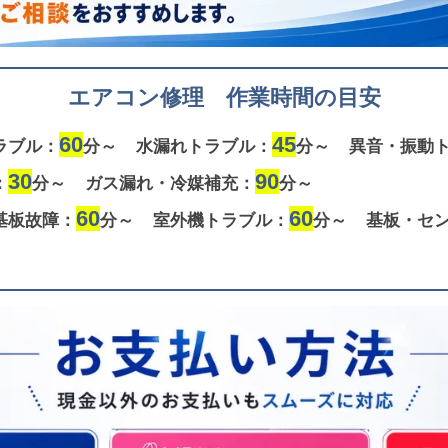
エアコン修理 作業時間の目安
60
45
ラブル：
分～
水漏れトラブル：
分～
異音・振動
30
90
：
分～
ガス漏れ・冷媒補充：
分～
60
60
基板故障：
分～
室外機トラブル：
分～
基板・セ