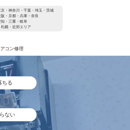
東京・神奈川・千葉・埼玉・茨城
大阪・京都・兵庫・奈良
愛知・三重・岐阜
：
札幌・近郊エリア
エアコン修理
落ちる
らない