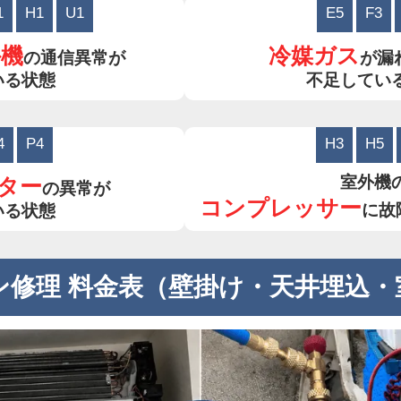
1
H1
U1
E5
F3
外機
冷媒ガス
の通信異常が
が漏
いる状態
不足してい
4
P4
H3
H5
室外機
ター
の異常が
コンプレッサー
に故
いる状態
ン修理 料金表（壁掛け・天井埋込・