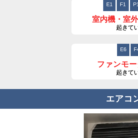
E1
F1
P
室内機・室
起きて
E6
F
ファンモー
起きて
エアコ