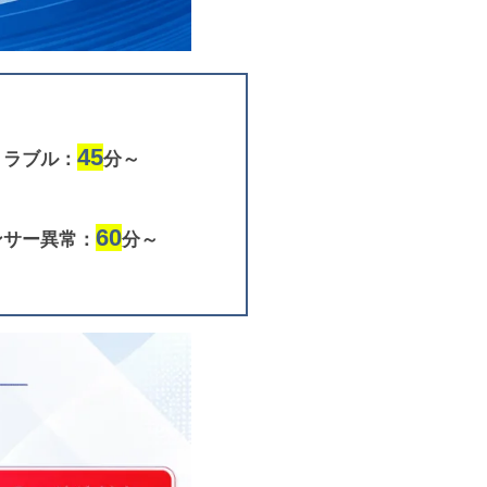
45
トラブル：
分～
60
ンサー異常：
分～