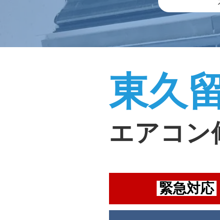
東久
エアコン
緊急対応