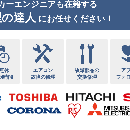
カーエンジニアも在籍する
理の達人
にお任せください！
無休
エアコン
故障部品の
ア
24時間
故障の修理
交換修理
フォ