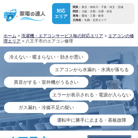
関東：
東京・神奈川・千葉・埼玉・茨城
対応
関西：
大阪・京都・兵庫・奈良
エリア
東海：
愛知・三重・岐阜
北海道：
札幌・近郊エリア
ホーム
>
洗濯機・エアコンサービス毎の対応エリア
>
エアコンの修
理エリア
> 八王子市のエアコン修理
冷えない・暖まらない・効きが悪い
エアコンから水漏れ・水滴が落ちる
異音がする・室外機がうるさい
エラーが表示される・電源が入らない
ガス漏れ・冷媒不足の疑い
運転中に勝手に止まる・基板故障