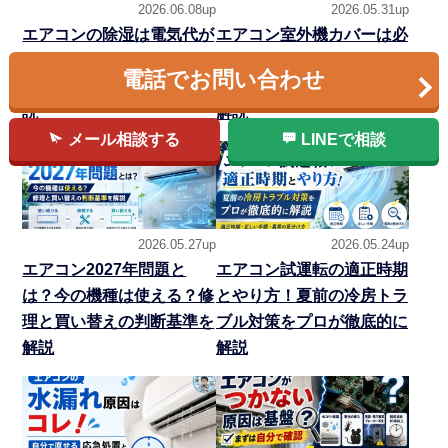
2026.06.08up
2026.05.31up
エアコンの除湿は電気代が
エアコン室外機カバーは必
高い？冷房との違い・温度
要？逆効果なNG例と設置
電話でお問い合わせ
設定・カビ対策をプロが解
環境別の選び方を専門家が
説
解説
メール相談する
LINEで相談
2026.05.27up
2026.05.24up
エアコン2027年問題と
エアコン試運転の適正時期
は？今の機種は使える？修
とやり方！夏前の冷房トラ
理と買い替えの判断基準を
ブル対策をプロが徹底的に
解説
解説