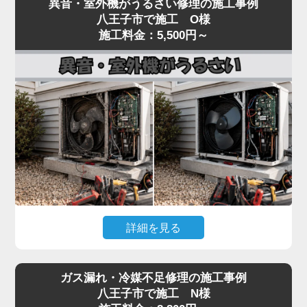
異音・室外機がうるさい修理の施工事例
いるといった「水漏れ」トラブルは、当店でも夏場
し、フィルター・冷媒・電気系統まで一貫して対
八王子市で施工 O様
に集中するご相談です。
施工料金：5,500円～
応。
原因のほとんどは、ドレンホース（結露水を屋外に
経験豊富なプロの技術者が、メーカーや型番を問わ
排出する管）の詰まりです。長年使用しているとホ
ず確実に診断し、最短即日で修理いたします。
ースの中にホコリ・カビ・虫が侵入し、水の流れを
冷暖房の効きが悪いと感じたら、お早めにご相談く
妨げます。
ださい。
水漏れはドレン詰まりが関係するケースも多い一方
で、詰まりの位置、本体の傾き、ドレンパンの劣
化、ホース接続部のパッキン硬化、排水経路のトラ
ップ部詰まりなど原因は複数あり、表面だけの対処
では再発することがあります。
水漏れを放置すると、壁紙のシミ・床材の腐食・階
詳細を見る
下への漏水被害につながり、修繕費が高額になる可
能性があります。「家電の達人」では、ドレン経路
エアコンの室内機からカラカラ音がする、室外機の
全体を内視鏡で点検し、ドレンパンの状態確認・ホ
ガス漏れ・冷媒不足修理の施工事例
振動・騒音が大きいといった症状は、ファンモータ
ースおよびパッキン交換・本体取り付け状態の調整
八王子市で施工 N様
ーの劣化やファン羽根の歪み、コンプレッサーの異