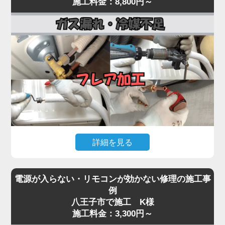
施工料金：8,800円～
まで一貫対応。
常が原因として考えられます。
最短即日対応で、内部の詰まりや劣化を根本から取
経年劣化により、室外機内部のベアリングが摩耗し
り除き、再発を防ぎます。
てうなり音が出たり、ファン羽根に枯葉や異物が当
水漏れに気付いたら、お早めにプロの点検をご依頼
たって異音を発する事例も多く見られます。
ください。
「家電の達人」では、こうした異音・振動トラブル
に対して、室外機の分解点検・ファン羽根の調整・
モーター動作確認を行い、必要に応じて部品交換を
実施。
特にコンプレッサーから低い唸り音が継続する場合
は、内部の冷媒圧縮機構が故障している可能性があ
詳細を見る
り、早期対応が重要です。
異音を放置するとモーター焼き付きや本体の倒壊リ
エアコンが「全然冷えない」「室外機の配管に霜が
スクにもつながるため、初期段階での点検が肝心。
電源が入らない・リモコンが効かない修理の施工事
付いている」「冷房運転中に氷が張る」といった症
気になる音や振動があれば、お早めにご相談くださ
例
状は、冷媒ガスが漏れているサインです。
八王子市で施工 K様
い。
冷媒ガスは本来密閉系で循環しているため、減るこ
施工料金：3,300円～
と自体が異常事態。原因の多くは、室外機側の配管