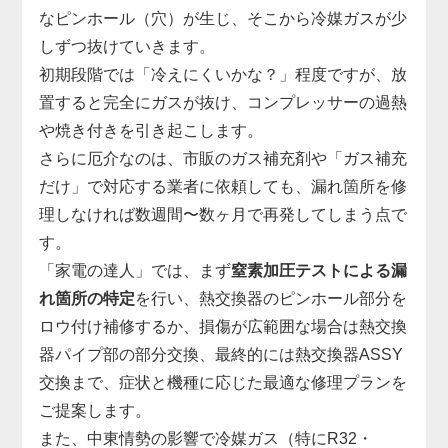
なピンホール（穴）が生じ、そこから冷媒ガスが少
しずつ抜けていきます。
初期段階では「冷えにくいかな？」程度ですが、放
置すると完全にガスが抜け、コンプレッサーの過熱
や焼き付きを引き起こします。
さらに厄介なのは、市販のガス補充剤や「ガス補充
だけ」で対応する業者に依頼しても、漏れ箇所を修
理しなければ数週間〜数ヶ月で再発してしまう点で
す。
「家電の達人」では、まず
窒素加圧テストによる漏
れ箇所の特定
を行い、熱交換器のピンホール部分を
ロウ付け補修するか、損傷が広範囲な場合は熱交換
器パイプ部の部分交換、最終的には熱交換器ASSY
交換まで、症状と機種に応じた最適な修理プランを
ご提案します。
また、中東情勢の影響で冷媒ガス（特にR32・