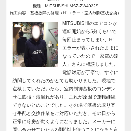
機種：MITSUBISHI MSZ-ZW4022S
施工内容：基板故障の修理（H1エラー・室内制御基板交換）
MITSUBISHIのエアコンが
運転開始から5分くらいで
毎回止まってしまい、H1
エラーが表示されたままに
なっていたので「家電の達
人」さんに相談しました。
電話対応が丁寧で、すぐに
訪問してくれたのがとても助かりました。現地で
点検していただいたら、室内制御基板のコンデン
サに膨張・液漏れがあり、これが原因で運転継続
できないとのことでした。その場で基板の取り寄
せ手配と交換作業をご対応いただき、その日から
正常に冷房が動くようになりました。メーカーに
問い合わせていたら2週間以上待つことになると言