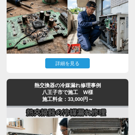
んで故障が拡大するリスクがあります。
「家電の達人」では、テスターで本体への入力電
圧、電源基板の出力電圧、受光基板の出力信号を順
番に切り分けて点検。リモコン故障なら互換リモコ
ンの取り寄せ、本体側なら電源基板・受光基板の交
換に対応します。
突然停止して動かない症状は基板系トラブルが大半
詳細を見る
なので、まずはお早めに点検をご依頼ください。夏
場の緊急時にも最短即日で駆けつけます。
「冷房中に突然エアコンが止まってしまう」「電源
熱交換器の冷媒漏れ修理事例
は入るが数分で停止する」「特定のエラーコード
八王子市で施工 W様
（E1・F1・H1など）が出て動かない」といった症
施工料金：33,000円～
状は、室内機または室外機の制御基板の故障が原因
のケースが多く見られます。
基板は経年劣化に加え、雷サージや過電流、コンデ
ンサの容量抜けなどで突発的に故障することがあり