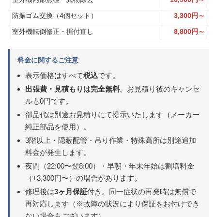
防振ゴム交換（4個セット）
3,300円～
室外機転倒修正・据付直し
8,800円～
料金に関するご注意
表示価格はすべて
税込
です。
出張費・見積もりは完全無料
。お見積り後のキャンセ
ルも0円です。
部品代は別途お見積りにて提示いたします（メーカー
純正部品を使用）。
3階以上・隠蔽配管・吊り作業・特殊高所は別途追加
料金が発生します。
夜間（22:00〜翌8:00）・早朝・年末年始は割増料金
（+3,300円〜）の場合があります。
修理後は
3ヶ月保証
付き。同一症状の再発時は無償で
再対応します（※故障の状況により保証をお付けでき
ない場合もございます）。