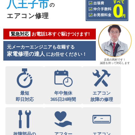
八王子市
の
エアコン修理
緊急対応
お電話1本すぐ駆けつけます!
元メーカーエンジニアも在籍する
家電修理の達人
にお任せください！
店長の岡村です！
誠意を持って対応します
最短
年中無休
エアコン
即日対応
365日24時間
故障の修理
故障部品の
アフター
エアコン