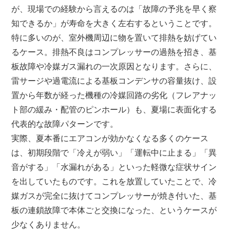
が、現場での経験から言えるのは「故障の予兆を早く察
知できるか」が寿命を大きく左右するということです。
特に多いのが、室外機周辺に物を置いて排熱を妨げてい
るケース。排熱不良はコンプレッサーの過熱を招き、基
板故障や冷媒ガス漏れの一次原因となります。さらに、
雷サージや過電流による基板コンデンサの容量抜け、設
置から年数が経った機種の冷媒回路の劣化（フレアナッ
ト部の緩み・配管のピンホール）も、夏場に表面化する
代表的な故障パターンです。
実際、夏本番にエアコンが効かなくなる多くのケース
は、初期段階で「冷えが弱い」「運転中に止まる」「異
音がする」「水漏れがある」といった軽微な症状サイン
を出していたものです。これを放置していたことで、冷
媒ガスが完全に抜けてコンプレッサーが焼き付いた、基
板の連鎖故障で本体ごと交換になった、というケースが
少なくありません。