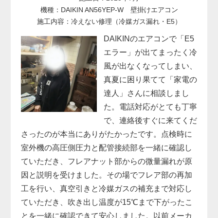
機種：DAIKIN AN56YEP-W 壁掛けエアコン
施工内容：冷えない修理（冷媒ガス漏れ・E5）
DAIKINのエアコンで「E5
エラー」が出てまったく冷
風が出なくなってしまい、
真夏に困り果てて「家電の
達人」さんに相談しまし
た。電話対応がとても丁寧
で、連絡後すぐに来てくだ
さったのが本当にありがたかったです。点検時に
室外機の高圧側圧力と配管接続部を一緒に確認し
ていただき、フレアナット部からの微量漏れが原
因と説明を受けました。その場でフレア部の再加
工を行い、真空引きと冷媒ガスの補充まで対応し
ていただき、吹き出し温度が15℃まで下がったこ
とを一緒に確認できて安心しました。以前メーカ