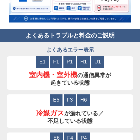
よくあるトラブルと料金のご説明
よくあるエラー表示
E1
F1
P1
H1
U1
室内機・室外機
の通信異常が
起きている状態
E5
F3
H6
冷媒ガス
が漏れている／
不足している状態
E6
F4
P4