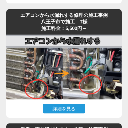
エアコンを運転しても冷風（または温風）が出な
エアコンから水漏れする修理の施工事例
い、効きが弱いという症状は、当店でも特にご相談
八王子市で施工 T様
が多いトラブルです。
施工料金：5,500円～
原因は多岐にわたり、フィルター・熱交換器の目詰
まり、冷媒ガス不足、コンプレッサー異常、基板・
センサー故障、室外機の通気不良など、複数の要因
が絡んでいるケースもあります。
実際の現場では、長年メンテナンスを行っていない
機種で、フィン目詰まりや冷媒回路の不調、ファン
モーター・基板の劣化が重なり、本来の冷却性能の
半分以下しか発揮できていない状態も珍しくありま
せん。
「冷えが弱い」程度の軽微な症状を放置すると、コ
詳細を見る
ンプレッサーが過負荷で焼き付くなど高額修理に発
展する恐れがあります。「家電の達人」では、冷え
エアコン本体から水がポタポタ落ちる、壁が濡れて
ないトラブルに対して原因を切り分けながら点検