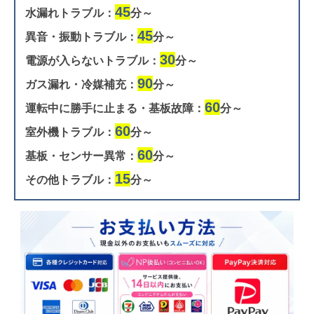
45
水漏れトラブル：
分～
45
異音・振動トラブル：
分～
30
電源が入らないトラブル：
分～
90
ガス漏れ・冷媒補充：
分～
60
運転中に勝手に止まる・基板故障：
分～
60
室外機トラブル：
分～
60
基板・センサー異常：
分～
15
その他トラブル：
分～