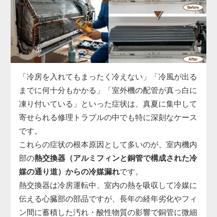
ます。
実際の現場では、運転開始から数分でコンプレッサ
ーへの通電が遮断される、ファンモーターへ正常な
指示が出せていない、リモコン信号を受信できない
など、基板故障の症状は多岐にわたります。
市販部品では対応できないため、「家電の達人」で
「冷房を入れてもまったく冷えない」「冷風が出る
は、機種ごとに専用の基板を取り寄せ、診断・交換
までに何十分もかかる」「室外機の配管が真っ白に
まで一貫対応。
凍り付いている」といった症状は、真夏に集中して
制御基板の交換には専用工具と電気系統の知識が必
寄せられる修理トラブルの中でも特に深刻なケース
須で、無理に自分で電源を入れ直すと他の部品まで
です。
巻き込んで故障が拡大することがあります。
これらの症状の根本原因として多いのが、室内機内
「勝手に止まる」「エラー表示が消えない」と感じ
部の
熱交換器（アルミフィンと銅管で構成された冷
たら、まずはお早めに点検をご依頼ください。
媒の通り道）からの冷媒漏れ
です。
熱交換器は冷房運転中、室内の熱を吸収して冷媒に
伝える心臓部の部品ですが、長年の経年劣化やフィ
ン間に蓄積した汚れ・酸性物質の影響で銅管に微細