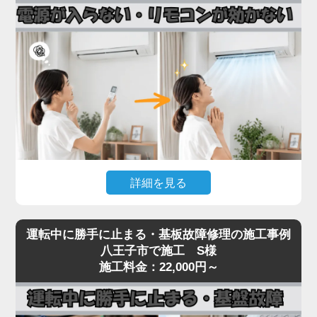
接続部（フレアナット）の緩み、配管自体のピンホ
ール、室内機の熱交換器からの微少漏れなどです。
実際の現場では、設置から10年以上経過したエアコ
ンで配管劣化によるガス漏れが多発しており、補充
だけでは数ヶ月で再発するため、漏れ箇所の特定・
修理が不可欠です。
「家電の達人」では、ガス漏れ点検（窒素加圧テス
ト）・漏れ箇所の修理・冷媒ガスの補充まで一貫対
応。R32・R410Aどちらの冷媒にも対応しておりま
詳細を見る
す。
冷媒不足のまま運転を続けるとコンプレッサーが焼
エアコンの電源が入らない、リモコンを押しても反
き付き、本体交換が必要な高額修理に発展します。
運転中に勝手に止まる・基板故障修理の施工事例
応がないといった症状は、リモコン受光基板の故
八王子市で施工 S様
冷房・暖房の効きが急に悪くなったと感じたら、お
障、本体の電源基板の故障、内部ヒューズの切断ま
施工料金：22,000円～
早めにご相談ください。
で、原因が幅広いトラブルです。
見た目では原因の切り分けが困難で、無理に何度も
電源を入れ直すと、生きていた他の基板まで巻き込