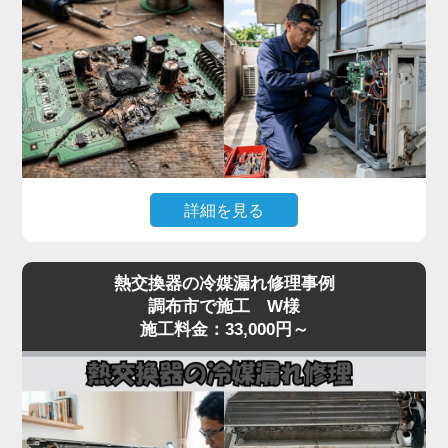
んで故障が拡大するリスクがあります。
「家電の達人」では、テスターで本体への入力電
圧、電源基板の出力電圧、受光基板の出力信号を順
番に切り分けて点検。リモコン故障なら互換リモコ
ンの取り寄せ、本体側なら電源基板・受光基板の交
換に対応します。
突然停止して動かない症状は基板系トラブルが大半
詳細を見る
なので、まずはお早めに点検をご依頼ください。夏
場の緊急時にも最短即日で駆けつけます。
「冷房中に突然エアコンが止まってしまう」「電源
熱交換器の冷媒漏れ修理事例
は入るが数分で停止する」「特定のエラーコード
調布市で施工 W様
（E1・F1・H1など）が出て動かない」といった症
施工料金：33,000円～
状は、室内機または室外機の制御基板の故障が原因
のケースが多く見られます。
基板は経年劣化に加え、雷サージや過電流、コンデ
ンサの容量抜けなどで突発的に故障することがあり