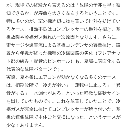
が、現場での経験から言えるのは「故障の予兆を早く察
知できるか」が寿命を大きく左右するということです。
特に多いのが、室外機周辺に物を置いて排熱を妨げてい
るケース。排熱不良はコンプレッサーの過熱を招き、基
板故障や冷媒ガス漏れの一次原因となります。さらに、
雷サージや過電流による基板コンデンサの容量抜け、設
置から年数が経った機種の冷媒回路の劣化（フレアナッ
ト部の緩み・配管のピンホール）も、夏場に表面化する
代表的な故障パターンです。
実際、夏本番にエアコンが効かなくなる多くのケース
は、初期段階で「冷えが弱い」「運転中に止まる」「異
音がする」「水漏れがある」といった軽微な症状サイン
を出していたものです。これを放置していたことで、冷
媒ガスが完全に抜けてコンプレッサーが焼き付いた、基
板の連鎖故障で本体ごと交換になった、というケースが
少なくありません。