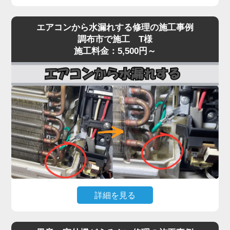
エアコンを運転しても冷風（または温風）が出な
エアコンから水漏れする修理の施工事例
い、効きが弱いという症状は、当店でも特にご相談
調布市で施工 T様
が多いトラブルです。
施工料金：5,500円～
原因は多岐にわたり、フィルター・熱交換器の目詰
まり、冷媒ガス不足、コンプレッサー異常、基板・
センサー故障、室外機の通気不良など、複数の要因
が絡んでいるケースもあります。
実際の現場では、長年メンテナンスを行っていない
機種で、フィン目詰まりや冷媒回路の不調、ファン
モーター・基板の劣化が重なり、本来の冷却性能の
半分以下しか発揮できていない状態も珍しくありま
せん。
「冷えが弱い」程度の軽微な症状を放置すると、コ
詳細を見る
ンプレッサーが過負荷で焼き付くなど高額修理に発
展する恐れがあります。「家電の達人」では、冷え
エアコン本体から水がポタポタ落ちる、壁が濡れて
ないトラブルに対して原因を切り分けながら点検