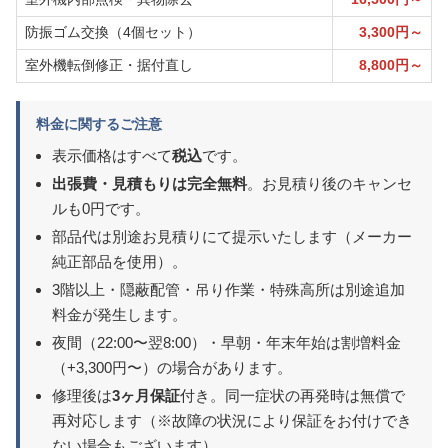
防振ゴム交換（4個セット）
3,300円～
室外機転倒修正・据付直し
8,800円～
料金に関するご注意
表示価格はすべて
税込
です。
出張費・見積もりは完全無料
。お見積り後のキャンセ
ルも0円です。
部品代は別途お見積りにて提示いたします（メーカー
純正部品を使用）。
3階以上・隠蔽配管・吊り作業・特殊高所は別途追加
料金が発生します。
夜間（22:00〜翌8:00）・早朝・年末年始は割増料金
（+3,300円〜）の場合があります。
修理後は
3ヶ月保証
付き。同一症状の再発時は無償で
再対応します（※故障の状況により保証をお付けでき
ない場合もございます）。