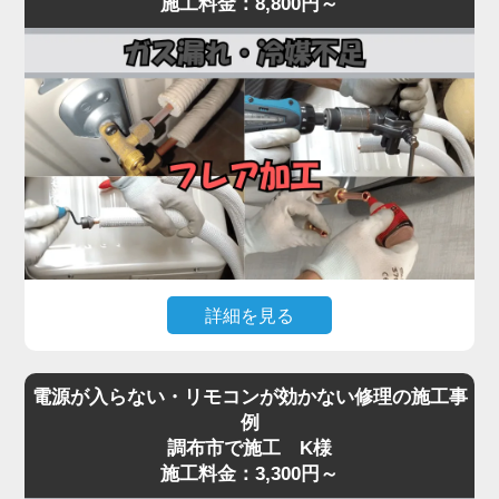
施工料金：8,800円～
まで一貫対応。
常が原因として考えられます。
最短即日対応で、内部の詰まりや劣化を根本から取
経年劣化により、室外機内部のベアリングが摩耗し
り除き、再発を防ぎます。
てうなり音が出たり、ファン羽根に枯葉や異物が当
水漏れに気付いたら、お早めにプロの点検をご依頼
たって異音を発する事例も多く見られます。
ください。
「家電の達人」では、こうした異音・振動トラブル
に対して、室外機の分解点検・ファン羽根の調整・
モーター動作確認を行い、必要に応じて部品交換を
実施。
特にコンプレッサーから低い唸り音が継続する場合
は、内部の冷媒圧縮機構が故障している可能性があ
詳細を見る
り、早期対応が重要です。
異音を放置するとモーター焼き付きや本体の倒壊リ
エアコンが「全然冷えない」「室外機の配管に霜が
スクにもつながるため、初期段階での点検が肝心。
電源が入らない・リモコンが効かない修理の施工事
付いている」「冷房運転中に氷が張る」といった症
気になる音や振動があれば、お早めにご相談くださ
例
状は、冷媒ガスが漏れているサインです。
調布市で施工 K様
い。
冷媒ガスは本来密閉系で循環しているため、減るこ
施工料金：3,300円～
と自体が異常事態。原因の多くは、室外機側の配管