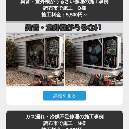
異音・室外機がうるさい修理の施工事例
いるといった「水漏れ」トラブルは、当店でも夏場
し、フィルター・冷媒・電気系統まで一貫して対
調布市で施工 O様
に集中するご相談です。
施工料金：5,500円～
応。
原因のほとんどは、ドレンホース（結露水を屋外に
経験豊富なプロの技術者が、メーカーや型番を問わ
排出する管）の詰まりです。長年使用しているとホ
ず確実に診断し、最短即日で修理いたします。
ースの中にホコリ・カビ・虫が侵入し、水の流れを
冷暖房の効きが悪いと感じたら、お早めにご相談く
妨げます。
ださい。
水漏れはドレン詰まりが関係するケースも多い一方
で、詰まりの位置、本体の傾き、ドレンパンの劣
化、ホース接続部のパッキン硬化、排水経路のトラ
ップ部詰まりなど原因は複数あり、表面だけの対処
では再発することがあります。
水漏れを放置すると、壁紙のシミ・床材の腐食・階
詳細を見る
下への漏水被害につながり、修繕費が高額になる可
能性があります。「家電の達人」では、ドレン経路
エアコンの室内機からカラカラ音がする、室外機の
全体を内視鏡で点検し、ドレンパンの状態確認・ホ
ガス漏れ・冷媒不足修理の施工事例
振動・騒音が大きいといった症状は、ファンモータ
ースおよびパッキン交換・本体取り付け状態の調整
調布市で施工 N様
ーの劣化やファン羽根の歪み、コンプレッサーの異