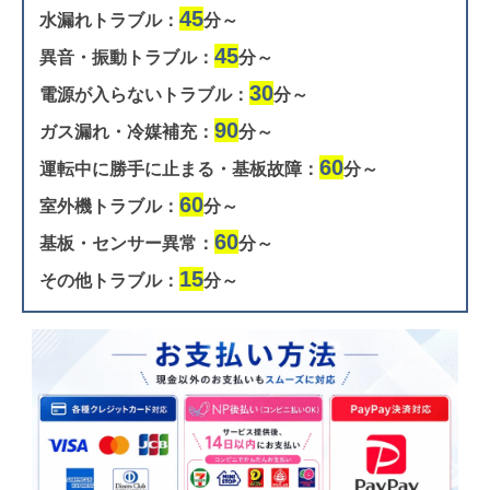
45
水漏れトラブル：
分～
45
異音・振動トラブル：
分～
30
電源が入らないトラブル：
分～
90
ガス漏れ・冷媒補充：
分～
60
運転中に勝手に止まる・基板故障：
分～
60
室外機トラブル：
分～
60
基板・センサー異常：
分～
15
その他トラブル：
分～