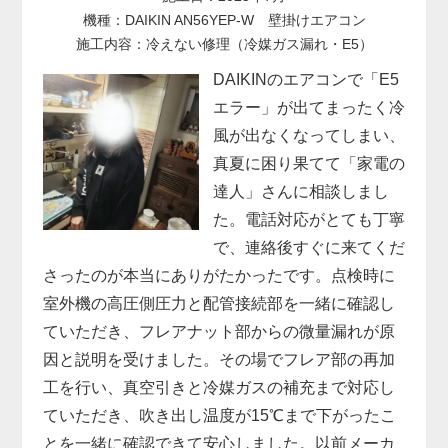
機種：DAIKIN AN56YEP-W 壁掛けエアコン
施工内容：冷えない修理（冷媒ガス漏れ・E5）
DAIKINのエアコンで「E5
エラー」が出てまったく冷
風が出なくなってしまい、
真夏に困り果てて「家電の
達人」さんに相談しまし
た。電話対応がとても丁寧
で、連絡後すぐに来てくだ
さったのが本当にありがたかったです。点検時に
室外機の高圧側圧力と配管接続部を一緒に確認し
ていただき、フレアナット部からの微量漏れが原
因と説明を受けました。その場でフレア部の再加
工を行い、真空引きと冷媒ガスの補充まで対応し
ていただき、吹き出し温度が15℃まで下がったこ
とを一緒に確認できて安心しました。以前メーカ