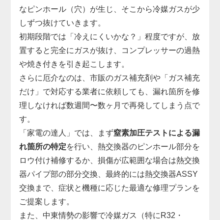
なピンホール（穴）が生じ、そこから冷媒ガスが少
しずつ抜けていきます。
初期段階では「冷えにくいかな？」程度ですが、放
置すると完全にガスが抜け、コンプレッサーの過熱
や焼き付きを引き起こします。
さらに厄介なのは、市販のガス補充剤や「ガス補充
だけ」で対応する業者に依頼しても、漏れ箇所を修
理しなければ数週間〜数ヶ月で再発してしまう点で
す。
「家電の達人」では、まず
窒素加圧テストによる漏
れ箇所の特定
を行い、熱交換器のピンホール部分を
ロウ付け補修するか、損傷が広範囲な場合は熱交換
器パイプ部の部分交換、最終的には熱交換器ASSY
交換まで、症状と機種に応じた最適な修理プランを
ご提案します。
また、中東情勢の影響で冷媒ガス（特にR32・