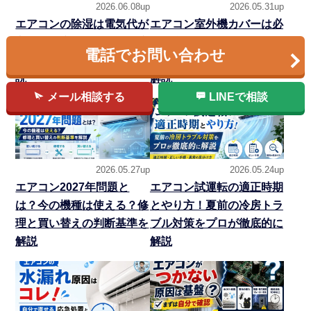
2026.06.08up
2026.05.31up
エアコンの除湿は電気代が
エアコン室外機カバーは必
高い？冷房との違い・温度
要？逆効果なNG例と設置
電話でお問い合わせ
設定・カビ対策をプロが解
環境別の選び方を専門家が
説
解説
メール相談する
LINEで相談
2026.05.27up
2026.05.24up
エアコン2027年問題と
エアコン試運転の適正時期
は？今の機種は使える？修
とやり方！夏前の冷房トラ
理と買い替えの判断基準を
ブル対策をプロが徹底的に
解説
解説