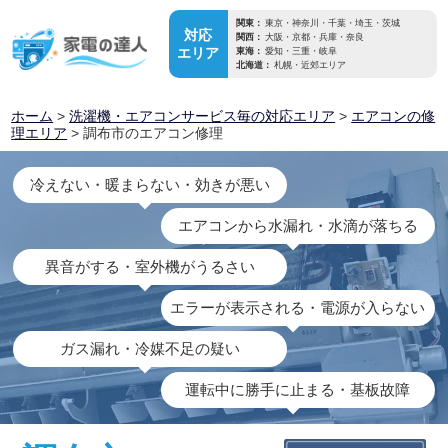
関東：
東京・神奈川・千葉・埼玉・茨城
対応
関西：
大阪・京都・兵庫・奈良
エリア
東海：
愛知・三重・岐阜
北海道：
札幌・近郊エリア
ホーム
>
洗濯機・エアコンサービス毎の対応エリア
>
エアコンの修
理エリア
> 調布市のエアコン修理
冷えない・暖まらない・効きが悪い
エアコンから水漏れ・水滴が落ちる
異音がする・室外機がうるさい
エラーが表示される・電源が入らない
ガス漏れ・冷媒不足の疑い
運転中に勝手に止まる・基板故障