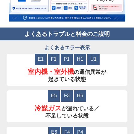
よくあるトラブルと料金のご説明
よくあるエラー表示
E1
F1
P1
H1
U1
室内機・室外機
の通信異常が
起きている状態
E5
F3
H6
冷媒ガス
が漏れている／
不足している状態
E6
F4
P4