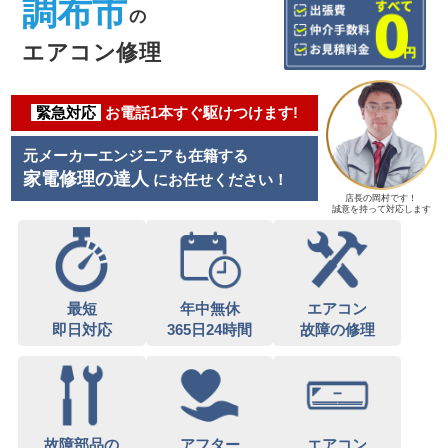
調布市
の
エアコン修理
緊急対応
お電話1本すぐ駆けつけます!
元メーカーエンジニアも在籍する
家電修理の達人
にお任せください！
店長の岡村です！
誠意を持って対応します
最短
年中無休
エアコン
即日対応
365日24時間
故障の修理
故障部品の
アフター
エアコン