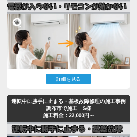
接続部（フレアナット）の緩み、配管自体のピンホ
ール、室内機の熱交換器からの微少漏れなどです。
実際の現場では、設置から10年以上経過したエアコ
ンで配管劣化によるガス漏れが多発しており、補充
だけでは数ヶ月で再発するため、漏れ箇所の特定・
修理が不可欠です。
「家電の達人」では、ガス漏れ点検（窒素加圧テス
ト）・漏れ箇所の修理・冷媒ガスの補充まで一貫対
応。R32・R410Aどちらの冷媒にも対応しておりま
詳細を見る
す。
冷媒不足のまま運転を続けるとコンプレッサーが焼
エアコンの電源が入らない、リモコンを押しても反
き付き、本体交換が必要な高額修理に発展します。
運転中に勝手に止まる・基板故障修理の施工事例
応がないといった症状は、リモコン受光基板の故
調布市で施工 S様
冷房・暖房の効きが急に悪くなったと感じたら、お
障、本体の電源基板の故障、内部ヒューズの切断ま
施工料金：22,000円～
早めにご相談ください。
で、原因が幅広いトラブルです。
見た目では原因の切り分けが困難で、無理に何度も
電源を入れ直すと、生きていた他の基板まで巻き込