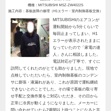
機種：MITSUBISHI MSZ-ZW4022S
施工内容：基板故障の修理（H1エラー・室内制御基板交換）
MITSUBISHIのエアコンが
運転開始から5分くらいで
毎回止まってしまい、H1
エラーが表示されたままに
なっていたので「家電の達
人」さんに相談しました。
電話対応が丁寧で、すぐに
訪問してくれたのがとても助かりました。現地で
点検していただいたら、室内制御基板のコンデン
サに膨張・液漏れがあり、これが原因で運転継続
できないとのことでした。その場で基板の取り寄
せ手配と交換作業をご対応いただき、その日から
正常に冷房が動くようになりました。メーカーに
問い合わせていたら2週間以上待つことになると言