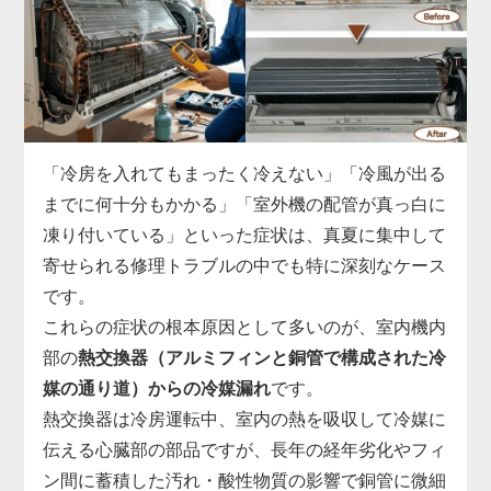
ます。
実際の現場では、運転開始から数分でコンプレッサ
ーへの通電が遮断される、ファンモーターへ正常な
指示が出せていない、リモコン信号を受信できない
など、基板故障の症状は多岐にわたります。
市販部品では対応できないため、「家電の達人」で
「冷房を入れてもまったく冷えない」「冷風が出る
は、機種ごとに専用の基板を取り寄せ、診断・交換
までに何十分もかかる」「室外機の配管が真っ白に
まで一貫対応。
凍り付いている」といった症状は、真夏に集中して
制御基板の交換には専用工具と電気系統の知識が必
寄せられる修理トラブルの中でも特に深刻なケース
須で、無理に自分で電源を入れ直すと他の部品まで
です。
巻き込んで故障が拡大することがあります。
これらの症状の根本原因として多いのが、室内機内
「勝手に止まる」「エラー表示が消えない」と感じ
部の
熱交換器（アルミフィンと銅管で構成された冷
たら、まずはお早めに点検をご依頼ください。
媒の通り道）からの冷媒漏れ
です。
熱交換器は冷房運転中、室内の熱を吸収して冷媒に
伝える心臓部の部品ですが、長年の経年劣化やフィ
ン間に蓄積した汚れ・酸性物質の影響で銅管に微細