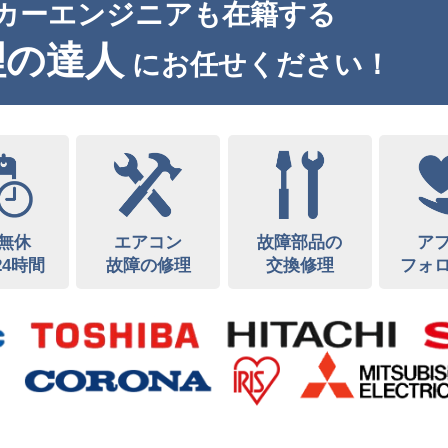
カーエンジニアも在籍する
理の達人
にお任せください！
無休
エアコン
故障部品の
ア
24時間
故障の修理
交換修理
フォ