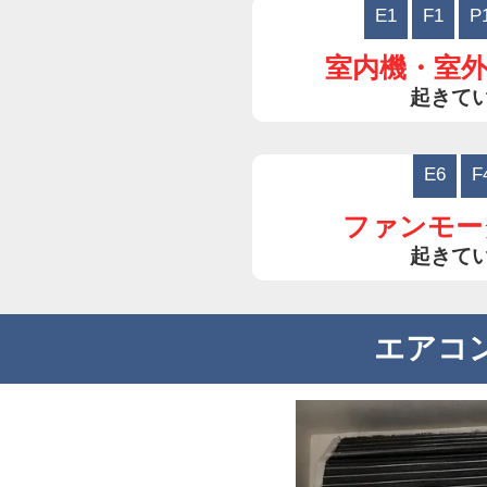
E1
F1
P
室内機・室
起きて
E6
F
ファンモー
起きて
エアコ