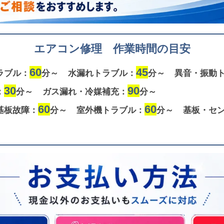
エアコン修理 作業時間の目安
60
45
ラブル：
分～
水漏れトラブル：
分～
異音・振動
30
90
：
分～
ガス漏れ・冷媒補充：
分～
60
60
基板故障：
分～
室外機トラブル：
分～
基板・セ