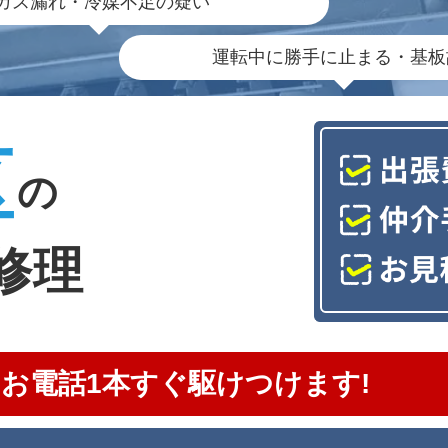
ガス漏れ・冷媒不足の疑い
運転中に勝手に止まる・基板
区
の
修理
お電話1本すぐ駆けつけます!