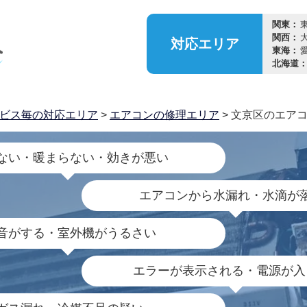
関東：
関西：
対応
エリア
東海：
北海道
ビス毎の対応エリア
>
エアコンの修理エリア
> 文京区のエア
ない・暖まらない・効きが悪い
エアコンから水漏れ・水滴が
音がする・室外機がうるさい
エラーが表示される・電源が入