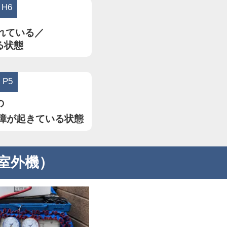
H6
れている／
る状態
P5
の
障が起きている状態
室外機）