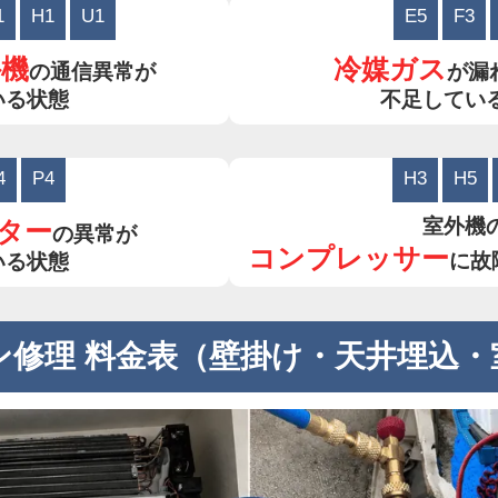
1
H1
U1
E5
F3
外機
冷媒ガス
の通信異常が
が漏
いる状態
不足してい
4
P4
H3
H5
室外機
ター
の異常が
コンプレッサー
に故
いる状態
ン修理 料金表（壁掛け・天井埋込・