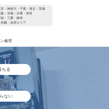
東京・神奈川・千葉・埼玉・茨城
大阪・京都・兵庫・奈良
愛知・三重・岐阜
：
札幌・近郊エリア
コン修理
落ちる
らない