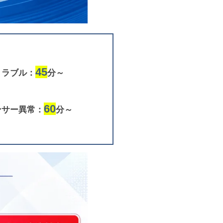
45
トラブル：
分～
60
ンサー異常：
分～