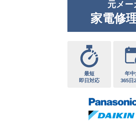
元メー
家電修
最短
年中
即日対応
365日