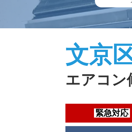
文京
エアコン
緊急対応