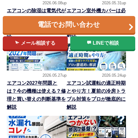
2026.06.08up
2026.05.31up
エアコンの除湿は電気代が
エアコン室外機カバーは必
高い？冷房との違い・温度
要？逆効果なNG例と設置
電話でお問い合わせ
設定・カビ対策をプロが解
環境別の選び方を専門家が
説
解説
メール相談する
LINEで相談
2026.05.27up
2026.05.24up
エアコン2027年問題と
エアコン試運転の適正時期
は？今の機種は使える？修
とやり方！夏前の冷房トラ
理と買い替えの判断基準を
ブル対策をプロが徹底的に
解説
解説