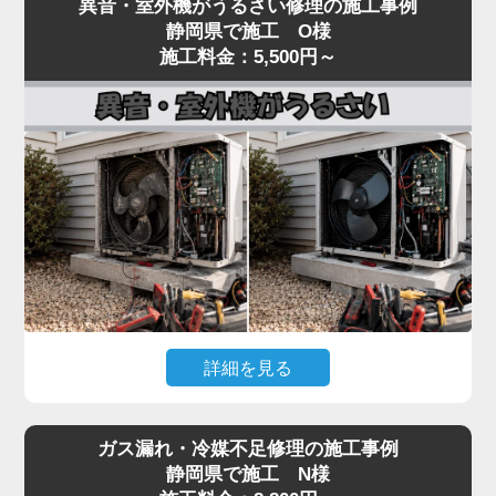
異音・室外機がうるさい修理の施工事例
いるといった「水漏れ」トラブルは、当店でも夏場
し、フィルター・冷媒・電気系統まで一貫して対
静岡県で施工 O様
に集中するご相談です。
施工料金：5,500円～
応。
原因のほとんどは、ドレンホース（結露水を屋外に
経験豊富なプロの技術者が、メーカーや型番を問わ
排出する管）の詰まりです。長年使用しているとホ
ず確実に診断し、最短即日で修理いたします。
ースの中にホコリ・カビ・虫が侵入し、水の流れを
冷暖房の効きが悪いと感じたら、お早めにご相談く
妨げます。
ださい。
水漏れはドレン詰まりが関係するケースも多い一方
で、詰まりの位置、本体の傾き、ドレンパンの劣
化、ホース接続部のパッキン硬化、排水経路のトラ
ップ部詰まりなど原因は複数あり、表面だけの対処
では再発することがあります。
水漏れを放置すると、壁紙のシミ・床材の腐食・階
詳細を見る
下への漏水被害につながり、修繕費が高額になる可
能性があります。「家電の達人」では、ドレン経路
エアコンの室内機からカラカラ音がする、室外機の
全体を内視鏡で点検し、ドレンパンの状態確認・ホ
ガス漏れ・冷媒不足修理の施工事例
振動・騒音が大きいといった症状は、ファンモータ
ースおよびパッキン交換・本体取り付け状態の調整
静岡県で施工 N様
ーの劣化やファン羽根の歪み、コンプレッサーの異