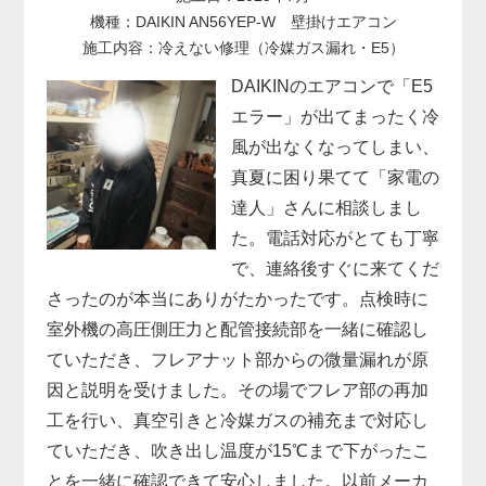
機種：DAIKIN AN56YEP-W 壁掛けエアコン
施工内容：冷えない修理（冷媒ガス漏れ・E5）
DAIKINのエアコンで「E5
エラー」が出てまったく冷
風が出なくなってしまい、
真夏に困り果てて「家電の
達人」さんに相談しまし
た。電話対応がとても丁寧
で、連絡後すぐに来てくだ
さったのが本当にありがたかったです。点検時に
室外機の高圧側圧力と配管接続部を一緒に確認し
ていただき、フレアナット部からの微量漏れが原
因と説明を受けました。その場でフレア部の再加
工を行い、真空引きと冷媒ガスの補充まで対応し
ていただき、吹き出し温度が15℃まで下がったこ
とを一緒に確認できて安心しました。以前メーカ