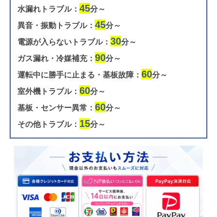
45
水漏れトラブル：
分～
45
異音・振動トラブル：
分～
30
電源が入らないトラブル：
分～
90
ガス漏れ・冷媒補充：
分～
60
運転中に勝手に止まる・基板故障：
分～
60
室外機トラブル：
分～
60
基板・センサー異常：
分～
15
その他トラブル：
分～