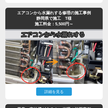
エアコンを運転しても冷風（または温風）が出な
エアコンから水漏れする修理の施工事例
い、効きが弱いという症状は、当店でも特にご相談
静岡県で施工 T様
が多いトラブルです。
施工料金：5,500円～
原因は多岐にわたり、フィルター・熱交換器の目詰
まり、冷媒ガス不足、コンプレッサー異常、基板・
センサー故障、室外機の通気不良など、複数の要因
が絡んでいるケースもあります。
実際の現場では、長年メンテナンスを行っていない
機種で、フィン目詰まりや冷媒回路の不調、ファン
モーター・基板の劣化が重なり、本来の冷却性能の
半分以下しか発揮できていない状態も珍しくありま
せん。
「冷えが弱い」程度の軽微な症状を放置すると、コ
詳細を見る
ンプレッサーが過負荷で焼き付くなど高額修理に発
展する恐れがあります。「家電の達人」では、冷え
エアコン本体から水がポタポタ落ちる、壁が濡れて
ないトラブルに対して原因を切り分けながら点検