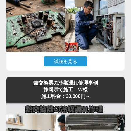
んで故障が拡大するリスクがあります。
「家電の達人」では、テスターで本体への入力電
圧、電源基板の出力電圧、受光基板の出力信号を順
番に切り分けて点検。リモコン故障なら互換リモコ
ンの取り寄せ、本体側なら電源基板・受光基板の交
換に対応します。
突然停止して動かない症状は基板系トラブルが大半
詳細を見る
なので、まずはお早めに点検をご依頼ください。夏
場の緊急時にも最短即日で駆けつけます。
「冷房中に突然エアコンが止まってしまう」「電源
熱交換器の冷媒漏れ修理事例
は入るが数分で停止する」「特定のエラーコード
静岡県で施工 W様
（E1・F1・H1など）が出て動かない」といった症
施工料金：33,000円～
状は、室内機または室外機の制御基板の故障が原因
のケースが多く見られます。
基板は経年劣化に加え、雷サージや過電流、コンデ
ンサの容量抜けなどで突発的に故障することがあり