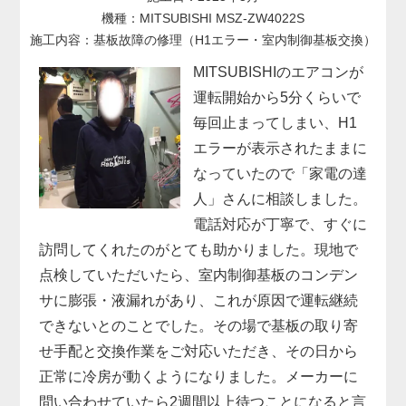
機種：MITSUBISHI MSZ-ZW4022S
施工内容：基板故障の修理（H1エラー・室内制御基板交換）
MITSUBISHIのエアコンが
運転開始から5分くらいで
毎回止まってしまい、H1
エラーが表示されたままに
なっていたので「家電の達
人」さんに相談しました。
電話対応が丁寧で、すぐに
訪問してくれたのがとても助かりました。現地で
点検していただいたら、室内制御基板のコンデン
サに膨張・液漏れがあり、これが原因で運転継続
できないとのことでした。その場で基板の取り寄
せ手配と交換作業をご対応いただき、その日から
正常に冷房が動くようになりました。メーカーに
問い合わせていたら2週間以上待つことになると言