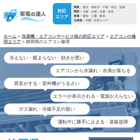
関東：
東京・神奈川・千葉・埼玉・茨城
対応
関西：
大阪・京都・兵庫・奈良
エリア
東海：
愛知・三重・岐阜
北海道：
札幌・近郊エリア
ホーム
>
洗濯機・エアコンサービス毎の対応エリア
>
エアコンの修
理エリア
> 静岡県のエアコン修理
冷えない・暖まらない・効きが悪い
エアコンから水漏れ・水滴が落ちる
異音がする・室外機がうるさい
エラーが表示される・電源が入らない
ガス漏れ・冷媒不足の疑い
運転中に勝手に止まる・基板故障