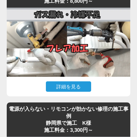
施工料金：8,800円～
まで一貫対応。
常が原因として考えられます。
最短即日対応で、内部の詰まりや劣化を根本から取
経年劣化により、室外機内部のベアリングが摩耗し
り除き、再発を防ぎます。
てうなり音が出たり、ファン羽根に枯葉や異物が当
水漏れに気付いたら、お早めにプロの点検をご依頼
たって異音を発する事例も多く見られます。
ください。
「家電の達人」では、こうした異音・振動トラブル
に対して、室外機の分解点検・ファン羽根の調整・
モーター動作確認を行い、必要に応じて部品交換を
実施。
特にコンプレッサーから低い唸り音が継続する場合
は、内部の冷媒圧縮機構が故障している可能性があ
詳細を見る
り、早期対応が重要です。
異音を放置するとモーター焼き付きや本体の倒壊リ
エアコンが「全然冷えない」「室外機の配管に霜が
スクにもつながるため、初期段階での点検が肝心。
電源が入らない・リモコンが効かない修理の施工事
付いている」「冷房運転中に氷が張る」といった症
気になる音や振動があれば、お早めにご相談くださ
例
状は、冷媒ガスが漏れているサインです。
静岡県で施工 K様
い。
冷媒ガスは本来密閉系で循環しているため、減るこ
施工料金：3,300円～
と自体が異常事態。原因の多くは、室外機側の配管