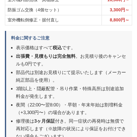
防振ゴム交換（4個セット）
3,300円～
室外機転倒修正・据付直し
8,800円～
料金に関するご注意
表示価格はすべて
税込
です。
出張費・見積もりは完全無料
。お見積り後のキャンセ
ルも0円です。
部品代は別途お見積りにて提示いたします（メーカー
純正部品を使用）。
3階以上・隠蔽配管・吊り作業・特殊高所は別途追加
料金が発生します。
夜間（22:00〜翌8:00）・早朝・年末年始は割増料金
（+3,300円〜）の場合があります。
修理後は
3ヶ月保証
付き。同一症状の再発時は無償で
再対応します（※故障の状況により保証をお付けでき
ない場合もございます）。