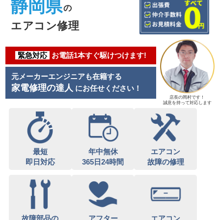
静岡県
の
エアコン修理
緊急対応
お電話1本すぐ駆けつけます!
元メーカーエンジニアも在籍する
家電修理の達人
にお任せください！
店長の岡村です！
誠意を持って対応します
最短
年中無休
エアコン
即日対応
365日24時間
故障の修理
故障部品の
アフター
エアコン