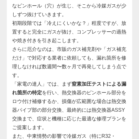
なピンホール（穴）が生じ、そこから冷媒ガスが少
しずつ抜けていきます。
初期段階では「冷えにくいかな？」程度ですが、放
置すると完全にガスが抜け、コンプレッサーの過熱
や焼き付きを引き起こします。
さらに厄介なのは、市販のガス補充剤や「ガス補充
だけ」で対応する業者に依頼しても、漏れ箇所を修
理しなければ数週間〜数ヶ月で再発してしまう点で
す。
「家電の達人」では、まず
窒素加圧テストによる漏
れ箇所の特定
を行い、熱交換器のピンホール部分を
ロウ付け補修するか、損傷が広範囲な場合は熱交換
器パイプ部の部分交換、最終的には熱交換器ASSY
交換まで、症状と機種に応じた最適な修理プランを
ご提案します。
また、中東情勢の影響で冷媒ガス（特にR32・