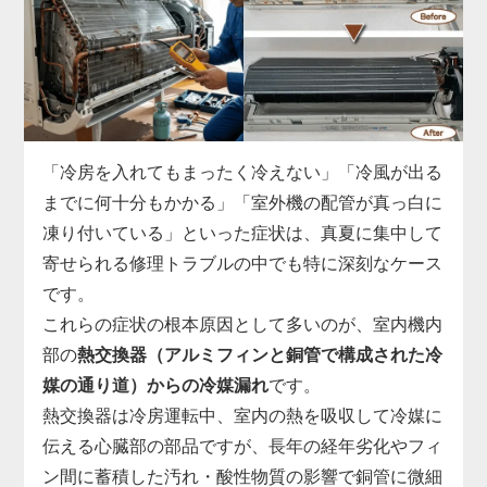
ます。
実際の現場では、運転開始から数分でコンプレッサ
ーへの通電が遮断される、ファンモーターへ正常な
指示が出せていない、リモコン信号を受信できない
など、基板故障の症状は多岐にわたります。
市販部品では対応できないため、「家電の達人」で
「冷房を入れてもまったく冷えない」「冷風が出る
は、機種ごとに専用の基板を取り寄せ、診断・交換
までに何十分もかかる」「室外機の配管が真っ白に
まで一貫対応。
凍り付いている」といった症状は、真夏に集中して
制御基板の交換には専用工具と電気系統の知識が必
寄せられる修理トラブルの中でも特に深刻なケース
須で、無理に自分で電源を入れ直すと他の部品まで
です。
巻き込んで故障が拡大することがあります。
これらの症状の根本原因として多いのが、室内機内
「勝手に止まる」「エラー表示が消えない」と感じ
部の
熱交換器（アルミフィンと銅管で構成された冷
たら、まずはお早めに点検をご依頼ください。
媒の通り道）からの冷媒漏れ
です。
熱交換器は冷房運転中、室内の熱を吸収して冷媒に
伝える心臓部の部品ですが、長年の経年劣化やフィ
ン間に蓄積した汚れ・酸性物質の影響で銅管に微細