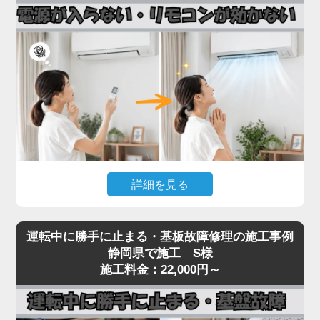
接続部（フレアナット）の緩み、配管自体のピンホ
ール、室内機の熱交換器からの微少漏れなどです。
実際の現場では、設置から10年以上経過したエアコ
ンで配管劣化によるガス漏れが多発しており、補充
だけでは数ヶ月で再発するため、漏れ箇所の特定・
修理が不可欠です。
「家電の達人」では、ガス漏れ点検（窒素加圧テス
ト）・漏れ箇所の修理・冷媒ガスの補充まで一貫対
応。R32・R410Aどちらの冷媒にも対応しておりま
詳細を見る
す。
冷媒不足のまま運転を続けるとコンプレッサーが焼
エアコンの電源が入らない、リモコンを押しても反
き付き、本体交換が必要な高額修理に発展します。
運転中に勝手に止まる・基板故障修理の施工事例
応がないといった症状は、リモコン受光基板の故
静岡県で施工 S様
冷房・暖房の効きが急に悪くなったと感じたら、お
障、本体の電源基板の故障、内部ヒューズの切断ま
施工料金：22,000円～
早めにご相談ください。
で、原因が幅広いトラブルです。
見た目では原因の切り分けが困難で、無理に何度も
電源を入れ直すと、生きていた他の基板まで巻き込