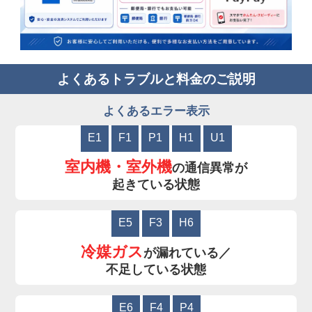
よくあるトラブルと料金のご説明
よくあるエラー表示
E1
F1
P1
H1
U1
室内機・室外機
の通信異常が
起きている状態
E5
F3
H6
冷媒ガス
が漏れている／
不足している状態
E6
F4
P4