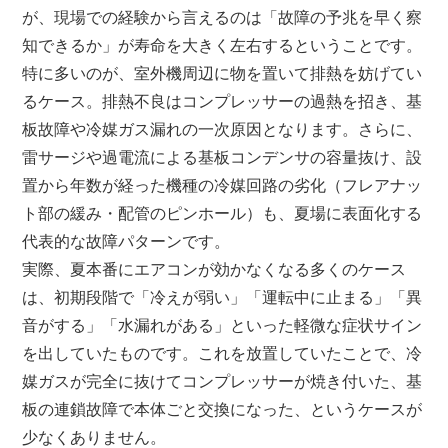
が、現場での経験から言えるのは「故障の予兆を早く察
知できるか」が寿命を大きく左右するということです。
特に多いのが、室外機周辺に物を置いて排熱を妨げてい
るケース。排熱不良はコンプレッサーの過熱を招き、基
板故障や冷媒ガス漏れの一次原因となります。さらに、
雷サージや過電流による基板コンデンサの容量抜け、設
置から年数が経った機種の冷媒回路の劣化（フレアナッ
ト部の緩み・配管のピンホール）も、夏場に表面化する
代表的な故障パターンです。
実際、夏本番にエアコンが効かなくなる多くのケース
は、初期段階で「冷えが弱い」「運転中に止まる」「異
音がする」「水漏れがある」といった軽微な症状サイン
を出していたものです。これを放置していたことで、冷
媒ガスが完全に抜けてコンプレッサーが焼き付いた、基
板の連鎖故障で本体ごと交換になった、というケースが
少なくありません。