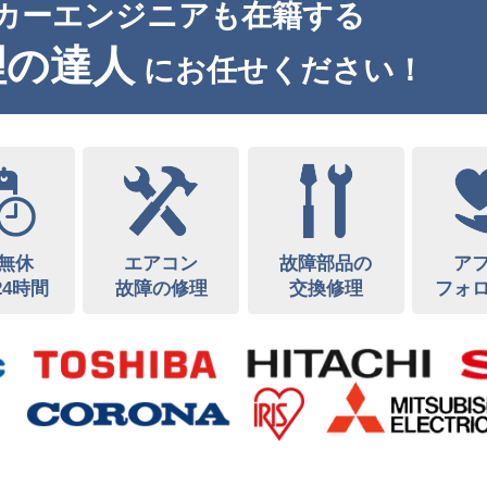
カーエンジニアも在籍する
理の達人
にお任せください！
無休
エアコン
故障部品の
ア
24時間
故障の修理
交換修理
フォ