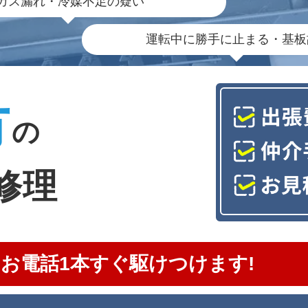
ガス漏れ・冷媒不足の疑い
運転中に勝手に止まる・基板
市
の
修理
お電話1本すぐ駆けつけます!