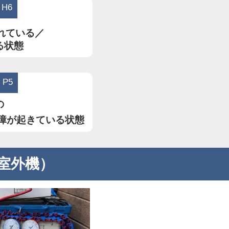
H6
れている／
る状態
P5
の
障が起きている状態
室外機）