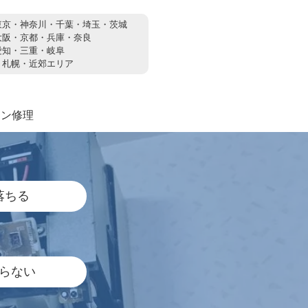
東京・神奈川・千葉・埼玉・茨城
大阪・京都・兵庫・奈良
愛知・三重・岐阜
：
札幌・近郊エリア
コン修理
落ちる
らない