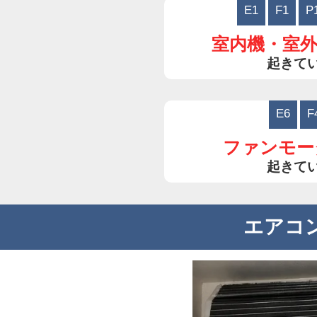
E1
F1
P
室内機・室
起きて
E6
F
ファンモー
起きて
エアコ