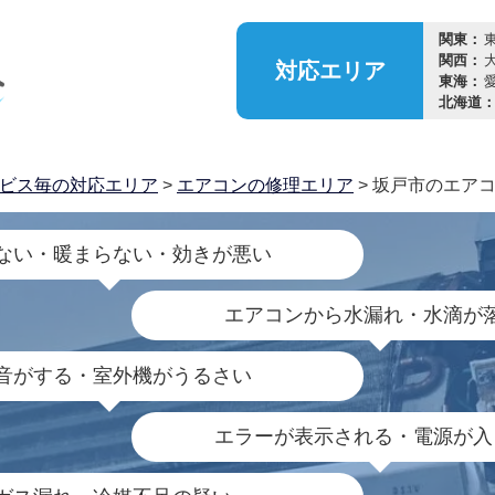
関東：
関西：
対応
エリア
東海：
北海道
ビス毎の対応エリア
>
エアコンの修理エリア
> 坂戸市のエア
ない・暖まらない・効きが悪い
エアコンから水漏れ・水滴が
音がする・室外機がうるさい
エラーが表示される・電源が入