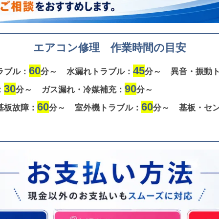
エアコン修理 作業時間の目安
60
45
ラブル：
分～
水漏れトラブル：
分～
異音・振動
30
90
：
分～
ガス漏れ・冷媒補充：
分～
60
60
基板故障：
分～
室外機トラブル：
分～
基板・セ