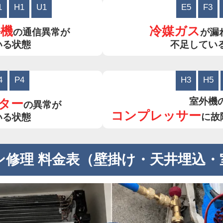
1
H1
U1
E5
F3
外機
冷媒ガス
の通信異常が
が漏
いる状態
不足してい
4
P4
H3
H5
室外機
ター
の異常が
コンプレッサー
に故
いる状態
ン修理 料金表（壁掛け・天井埋込・