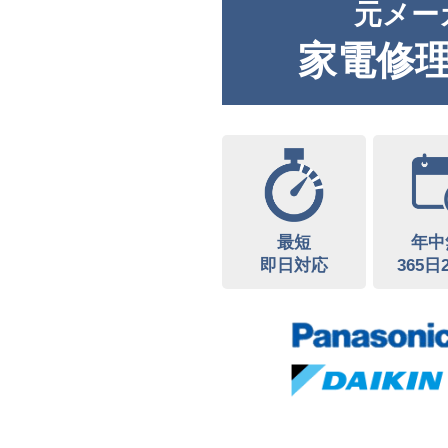
元メー
家電修
最短
年中
即日対応
365日