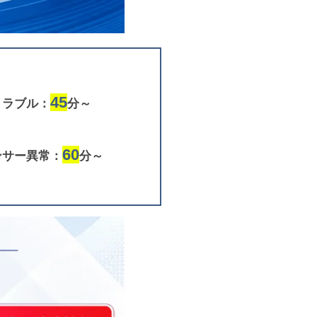
45
トラブル：
分～
60
ンサー異常：
分～