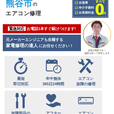
熊谷市
の
エアコン修理
緊急対応
お電話1本すぐ駆けつけます!
元メーカーエンジニアも在籍する
家電修理の達人
にお任せください！
店長の岡村です！
誠意を持って対応します
最短
年中無休
エアコン
即日対応
365日24時間
故障の修理
故障部品の
アフター
エアコン