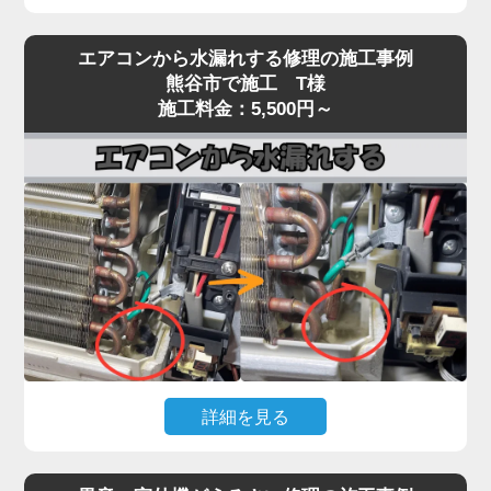
エアコンを運転しても冷風（または温風）が出な
エアコンから水漏れする修理の施工事例
い、効きが弱いという症状は、当店でも特にご相談
熊谷市で施工 T様
が多いトラブルです。
施工料金：5,500円～
原因は多岐にわたり、フィルター・熱交換器の目詰
まり、冷媒ガス不足、コンプレッサー異常、基板・
センサー故障、室外機の通気不良など、複数の要因
が絡んでいるケースもあります。
実際の現場では、長年メンテナンスを行っていない
機種で、フィン目詰まりや冷媒回路の不調、ファン
モーター・基板の劣化が重なり、本来の冷却性能の
半分以下しか発揮できていない状態も珍しくありま
せん。
「冷えが弱い」程度の軽微な症状を放置すると、コ
詳細を見る
ンプレッサーが過負荷で焼き付くなど高額修理に発
展する恐れがあります。「家電の達人」では、冷え
エアコン本体から水がポタポタ落ちる、壁が濡れて
ないトラブルに対して原因を切り分けながら点検