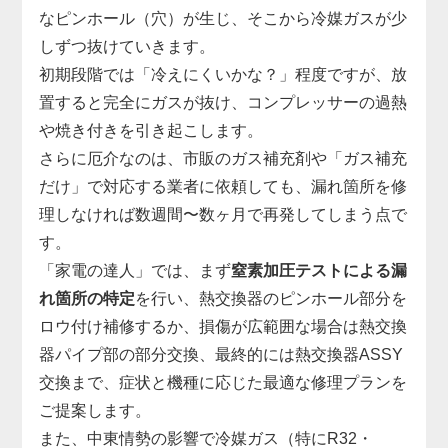
なピンホール（穴）が生じ、そこから冷媒ガスが少
しずつ抜けていきます。
初期段階では「冷えにくいかな？」程度ですが、放
置すると完全にガスが抜け、コンプレッサーの過熱
や焼き付きを引き起こします。
さらに厄介なのは、市販のガス補充剤や「ガス補充
だけ」で対応する業者に依頼しても、漏れ箇所を修
理しなければ数週間〜数ヶ月で再発してしまう点で
す。
「家電の達人」では、まず
窒素加圧テストによる漏
れ箇所の特定
を行い、熱交換器のピンホール部分を
ロウ付け補修するか、損傷が広範囲な場合は熱交換
器パイプ部の部分交換、最終的には熱交換器ASSY
交換まで、症状と機種に応じた最適な修理プランを
ご提案します。
また、中東情勢の影響で冷媒ガス（特にR32・