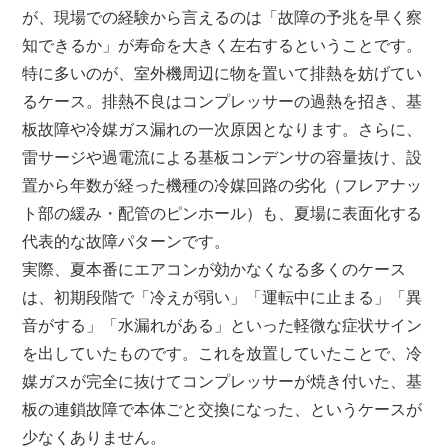
が、現場での経験から言えるのは「故障の予兆を早く察
知できるか」が寿命を大きく左右するということです。
特に多いのが、室外機周辺に物を置いて排熱を妨げてい
るケース。排熱不良はコンプレッサーの過熱を招き、基
板故障や冷媒ガス漏れの一次原因となります。さらに、
雷サージや過電流による基板コンデンサの容量抜け、設
置から年数が経った機種の冷媒回路の劣化（フレアナッ
ト部の緩み・配管のピンホール）も、夏場に表面化する
代表的な故障パターンです。
実際、夏本番にエアコンが効かなくなる多くのケース
は、初期段階で「冷えが弱い」「運転中に止まる」「異
音がする」「水漏れがある」といった軽微な症状サイン
を出していたものです。これを放置していたことで、冷
媒ガスが完全に抜けてコンプレッサーが焼き付いた、基
板の連鎖故障で本体ごと交換になった、というケースが
少なくありません。