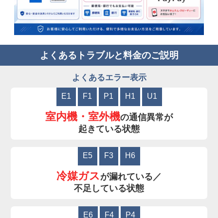
よくあるトラブルと料金のご説明
よくあるエラー表示
E1
F1
P1
H1
U1
室内機・室外機
の通信異常が
起きている状態
E5
F3
H6
冷媒ガス
が漏れている／
不足している状態
E6
F4
P4