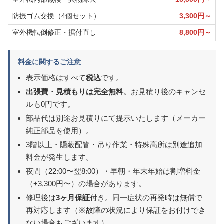
防振ゴム交換（4個セット）
3,300円～
室外機転倒修正・据付直し
8,800円～
料金に関するご注意
表示価格はすべて
税込
です。
出張費・見積もりは完全無料
。お見積り後のキャンセ
ルも0円です。
部品代は別途お見積りにて提示いたします（メーカー
純正部品を使用）。
3階以上・隠蔽配管・吊り作業・特殊高所は別途追加
料金が発生します。
夜間（22:00〜翌8:00）・早朝・年末年始は割増料金
（+3,300円〜）の場合があります。
修理後は
3ヶ月保証
付き。同一症状の再発時は無償で
再対応します（※故障の状況により保証をお付けでき
ない場合もございます）。