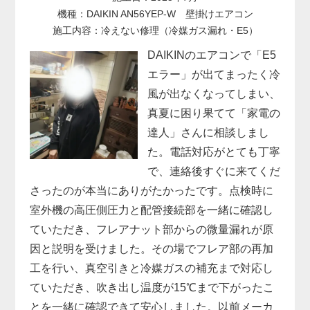
機種：DAIKIN AN56YEP-W 壁掛けエアコン
施工内容：冷えない修理（冷媒ガス漏れ・E5）
DAIKINのエアコンで「E5
エラー」が出てまったく冷
風が出なくなってしまい、
真夏に困り果てて「家電の
達人」さんに相談しまし
た。電話対応がとても丁寧
で、連絡後すぐに来てくだ
さったのが本当にありがたかったです。点検時に
室外機の高圧側圧力と配管接続部を一緒に確認し
ていただき、フレアナット部からの微量漏れが原
因と説明を受けました。その場でフレア部の再加
工を行い、真空引きと冷媒ガスの補充まで対応し
ていただき、吹き出し温度が15℃まで下がったこ
とを一緒に確認できて安心しました。以前メーカ