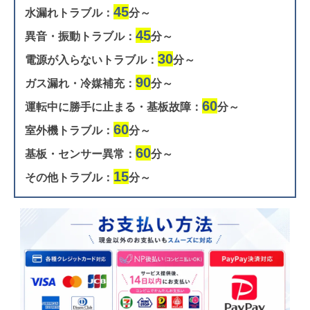
45
水漏れトラブル：
分～
45
異音・振動トラブル：
分～
30
電源が入らないトラブル：
分～
90
ガス漏れ・冷媒補充：
分～
60
運転中に勝手に止まる・基板故障：
分～
60
室外機トラブル：
分～
60
基板・センサー異常：
分～
15
その他トラブル：
分～