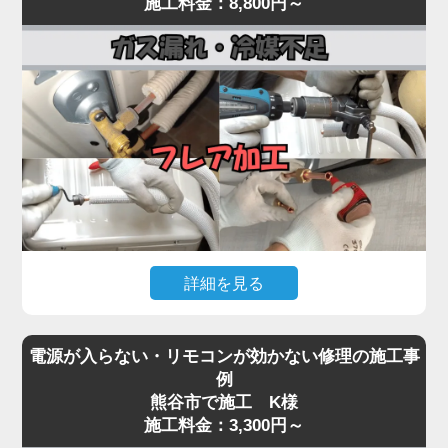
施工料金：8,800円～
まで一貫対応。
常が原因として考えられます。
最短即日対応で、内部の詰まりや劣化を根本から取
経年劣化により、室外機内部のベアリングが摩耗し
り除き、再発を防ぎます。
てうなり音が出たり、ファン羽根に枯葉や異物が当
水漏れに気付いたら、お早めにプロの点検をご依頼
たって異音を発する事例も多く見られます。
ください。
「家電の達人」では、こうした異音・振動トラブル
に対して、室外機の分解点検・ファン羽根の調整・
モーター動作確認を行い、必要に応じて部品交換を
実施。
特にコンプレッサーから低い唸り音が継続する場合
は、内部の冷媒圧縮機構が故障している可能性があ
詳細を見る
り、早期対応が重要です。
異音を放置するとモーター焼き付きや本体の倒壊リ
エアコンが「全然冷えない」「室外機の配管に霜が
スクにもつながるため、初期段階での点検が肝心。
電源が入らない・リモコンが効かない修理の施工事
付いている」「冷房運転中に氷が張る」といった症
気になる音や振動があれば、お早めにご相談くださ
例
状は、冷媒ガスが漏れているサインです。
熊谷市で施工 K様
い。
冷媒ガスは本来密閉系で循環しているため、減るこ
施工料金：3,300円～
と自体が異常事態。原因の多くは、室外機側の配管