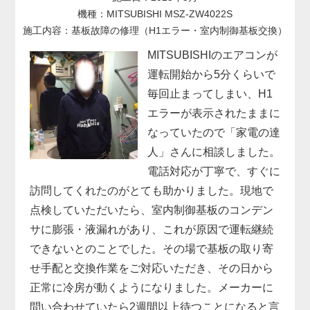
機種：MITSUBISHI MSZ-ZW4022S
施工内容：基板故障の修理（H1エラー・室内制御基板交換）
MITSUBISHIのエアコンが
運転開始から5分くらいで
毎回止まってしまい、H1
エラーが表示されたままに
なっていたので「家電の達
人」さんに相談しました。
電話対応が丁寧で、すぐに
訪問してくれたのがとても助かりました。現地で
点検していただいたら、室内制御基板のコンデン
サに膨張・液漏れがあり、これが原因で運転継続
できないとのことでした。その場で基板の取り寄
せ手配と交換作業をご対応いただき、その日から
正常に冷房が動くようになりました。メーカーに
問い合わせていたら2週間以上待つことになると言