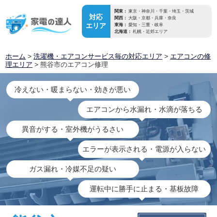
関東：
東京・神奈川・千葉・埼玉・茨城
対応
関西：
大阪・京都・兵庫・奈良
エリア
東海：
愛知・三重・岐阜
北海道：
札幌・近郊エリア
ホーム
>
洗濯機・エアコンサービス毎の対応エリア
>
エアコンの修
理エリア
> 熊谷市のエアコン修理
冷えない・暖まらない・効きが悪い
エアコンから水漏れ・水滴が落ちる
異音がする・室外機がうるさい
エラーが表示される・電源が入らない
ガス漏れ・冷媒不足の疑い
運転中に勝手に止まる・基板故障