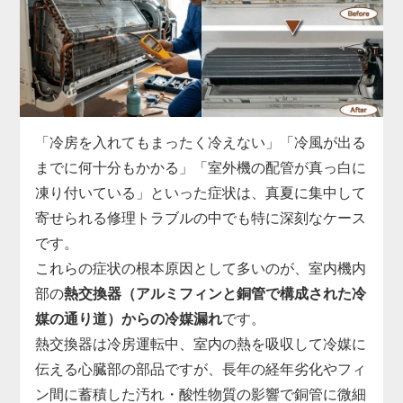
ます。
実際の現場では、運転開始から数分でコンプレッサ
ーへの通電が遮断される、ファンモーターへ正常な
指示が出せていない、リモコン信号を受信できない
など、基板故障の症状は多岐にわたります。
市販部品では対応できないため、「家電の達人」で
「冷房を入れてもまったく冷えない」「冷風が出る
は、機種ごとに専用の基板を取り寄せ、診断・交換
までに何十分もかかる」「室外機の配管が真っ白に
まで一貫対応。
凍り付いている」といった症状は、真夏に集中して
制御基板の交換には専用工具と電気系統の知識が必
寄せられる修理トラブルの中でも特に深刻なケース
須で、無理に自分で電源を入れ直すと他の部品まで
です。
巻き込んで故障が拡大することがあります。
これらの症状の根本原因として多いのが、室内機内
「勝手に止まる」「エラー表示が消えない」と感じ
部の
熱交換器（アルミフィンと銅管で構成された冷
たら、まずはお早めに点検をご依頼ください。
媒の通り道）からの冷媒漏れ
です。
熱交換器は冷房運転中、室内の熱を吸収して冷媒に
伝える心臓部の部品ですが、長年の経年劣化やフィ
ン間に蓄積した汚れ・酸性物質の影響で銅管に微細