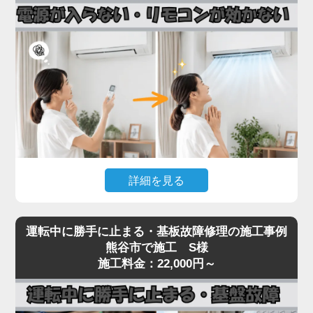
接続部（フレアナット）の緩み、配管自体のピンホ
ール、室内機の熱交換器からの微少漏れなどです。
実際の現場では、設置から10年以上経過したエアコ
ンで配管劣化によるガス漏れが多発しており、補充
だけでは数ヶ月で再発するため、漏れ箇所の特定・
修理が不可欠です。
「家電の達人」では、ガス漏れ点検（窒素加圧テス
ト）・漏れ箇所の修理・冷媒ガスの補充まで一貫対
応。R32・R410Aどちらの冷媒にも対応しておりま
詳細を見る
す。
冷媒不足のまま運転を続けるとコンプレッサーが焼
エアコンの電源が入らない、リモコンを押しても反
き付き、本体交換が必要な高額修理に発展します。
運転中に勝手に止まる・基板故障修理の施工事例
応がないといった症状は、リモコン受光基板の故
熊谷市で施工 S様
冷房・暖房の効きが急に悪くなったと感じたら、お
障、本体の電源基板の故障、内部ヒューズの切断ま
施工料金：22,000円～
早めにご相談ください。
で、原因が幅広いトラブルです。
見た目では原因の切り分けが困難で、無理に何度も
電源を入れ直すと、生きていた他の基板まで巻き込