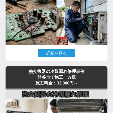
んで故障が拡大するリスクがあります。
「家電の達人」では、テスターで本体への入力電
圧、電源基板の出力電圧、受光基板の出力信号を順
番に切り分けて点検。リモコン故障なら互換リモコ
ンの取り寄せ、本体側なら電源基板・受光基板の交
換に対応します。
突然停止して動かない症状は基板系トラブルが大半
詳細を見る
なので、まずはお早めに点検をご依頼ください。夏
場の緊急時にも最短即日で駆けつけます。
「冷房中に突然エアコンが止まってしまう」「電源
熱交換器の冷媒漏れ修理事例
は入るが数分で停止する」「特定のエラーコード
熊谷市で施工 W様
（E1・F1・H1など）が出て動かない」といった症
施工料金：33,000円～
状は、室内機または室外機の制御基板の故障が原因
のケースが多く見られます。
基板は経年劣化に加え、雷サージや過電流、コンデ
ンサの容量抜けなどで突発的に故障することがあり