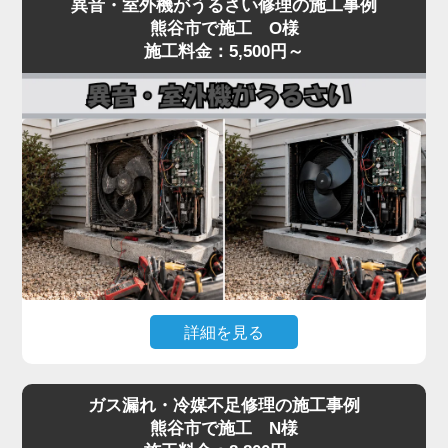
異音・室外機がうるさい修理の施工事例
いるといった「水漏れ」トラブルは、当店でも夏場
し、フィルター・冷媒・電気系統まで一貫して対
熊谷市で施工 O様
に集中するご相談です。
施工料金：5,500円～
応。
原因のほとんどは、ドレンホース（結露水を屋外に
経験豊富なプロの技術者が、メーカーや型番を問わ
排出する管）の詰まりです。長年使用しているとホ
ず確実に診断し、最短即日で修理いたします。
ースの中にホコリ・カビ・虫が侵入し、水の流れを
冷暖房の効きが悪いと感じたら、お早めにご相談く
妨げます。
ださい。
水漏れはドレン詰まりが関係するケースも多い一方
で、詰まりの位置、本体の傾き、ドレンパンの劣
化、ホース接続部のパッキン硬化、排水経路のトラ
ップ部詰まりなど原因は複数あり、表面だけの対処
では再発することがあります。
水漏れを放置すると、壁紙のシミ・床材の腐食・階
詳細を見る
下への漏水被害につながり、修繕費が高額になる可
能性があります。「家電の達人」では、ドレン経路
エアコンの室内機からカラカラ音がする、室外機の
全体を内視鏡で点検し、ドレンパンの状態確認・ホ
ガス漏れ・冷媒不足修理の施工事例
振動・騒音が大きいといった症状は、ファンモータ
ースおよびパッキン交換・本体取り付け状態の調整
熊谷市で施工 N様
ーの劣化やファン羽根の歪み、コンプレッサーの異