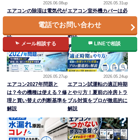
2026.06.08up
2026.05.31up
エアコンの除湿は電気代が
エアコン室外機カバーは必
高い？冷房との違い・温度
要？逆効果なNG例と設置
電話でお問い合わせ
設定・カビ対策をプロが解
環境別の選び方を専門家が
説
解説
メール相談する
LINEで相談
2026.05.27up
2026.05.24up
エアコン2027年問題と
エアコン試運転の適正時期
は？今の機種は使える？修
とやり方！夏前の冷房トラ
理と買い替えの判断基準を
ブル対策をプロが徹底的に
解説
解説