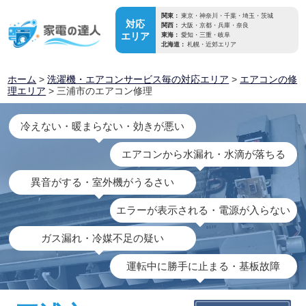
関東：
東京・神奈川・千葉・埼玉・茨城
対応
関西：
大阪・京都・兵庫・奈良
エリア
東海：
愛知・三重・岐阜
北海道：
札幌・近郊エリア
ホーム
>
洗濯機・エアコンサービス毎の対応エリア
>
エアコンの修
理エリア
> 三浦市のエアコン修理
冷えない・暖まらない・効きが悪い
エアコンから水漏れ・水滴が落ちる
異音がする・室外機がうるさい
エラーが表示される・電源が入らない
ガス漏れ・冷媒不足の疑い
運転中に勝手に止まる・基板故障