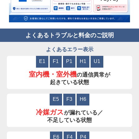
よくあるトラブルと料金のご説明
よくあるエラー表示
E1
F1
P1
H1
U1
室内機・室外機
の通信異常が
起きている状態
E5
F3
H6
冷媒ガス
が漏れている／
不足している状態
E6
F4
P4