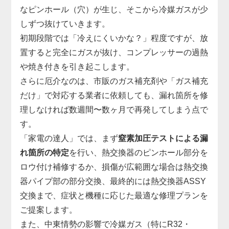
なピンホール（穴）が生じ、そこから冷媒ガスが少
しずつ抜けていきます。
初期段階では「冷えにくいかな？」程度ですが、放
置すると完全にガスが抜け、コンプレッサーの過熱
や焼き付きを引き起こします。
さらに厄介なのは、市販のガス補充剤や「ガス補充
だけ」で対応する業者に依頼しても、漏れ箇所を修
理しなければ数週間〜数ヶ月で再発してしまう点で
す。
「家電の達人」では、まず
窒素加圧テストによる漏
れ箇所の特定
を行い、熱交換器のピンホール部分を
ロウ付け補修するか、損傷が広範囲な場合は熱交換
器パイプ部の部分交換、最終的には熱交換器ASSY
交換まで、症状と機種に応じた最適な修理プランを
ご提案します。
また、中東情勢の影響で冷媒ガス（特にR32・