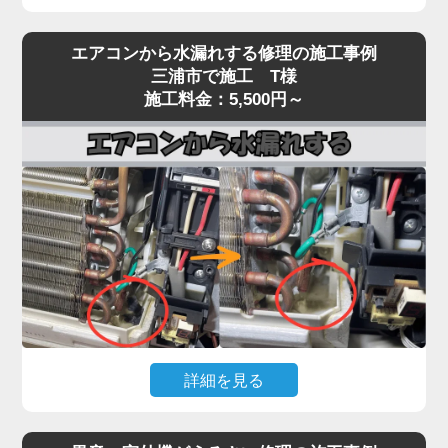
エアコンを運転しても冷風（または温風）が出な
エアコンから水漏れする修理の施工事例
い、効きが弱いという症状は、当店でも特にご相談
三浦市で施工 T様
が多いトラブルです。
施工料金：5,500円～
原因は多岐にわたり、フィルター・熱交換器の目詰
まり、冷媒ガス不足、コンプレッサー異常、基板・
センサー故障、室外機の通気不良など、複数の要因
が絡んでいるケースもあります。
実際の現場では、長年メンテナンスを行っていない
機種で、フィン目詰まりや冷媒回路の不調、ファン
モーター・基板の劣化が重なり、本来の冷却性能の
半分以下しか発揮できていない状態も珍しくありま
せん。
「冷えが弱い」程度の軽微な症状を放置すると、コ
詳細を見る
ンプレッサーが過負荷で焼き付くなど高額修理に発
展する恐れがあります。「家電の達人」では、冷え
エアコン本体から水がポタポタ落ちる、壁が濡れて
ないトラブルに対して原因を切り分けながら点検