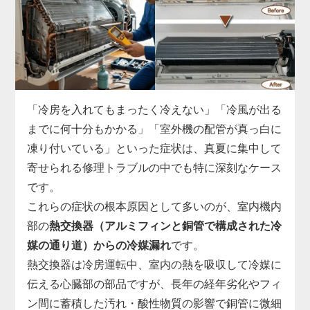
ます。
実際の現場では、運転開始から数分でコンプレッサ
ーへの通電が遮断される、ファンモーターへ正常な
指示が出せていない、リモコン信号を受信できない
など、基板故障の症状は多岐にわたります。
市販部品では対応できないため、「家電の達人」で
「冷房を入れてもまったく冷えない」「冷風が出る
は、機種ごとに専用の基板を取り寄せ、診断・交換
までに何十分もかかる」「室外機の配管が真っ白に
まで一貫対応。
凍り付いている」といった症状は、真夏に集中して
制御基板の交換には専用工具と電気系統の知識が必
寄せられる修理トラブルの中でも特に深刻なケース
須で、無理に自分で電源を入れ直すと他の部品まで
です。
巻き込んで故障が拡大することがあります。
これらの症状の根本原因として多いのが、室内機内
「勝手に止まる」「エラー表示が消えない」と感じ
部の
熱交換器（アルミフィンと銅管で構成された冷
たら、まずはお早めに点検をご依頼ください。
媒の通り道）からの冷媒漏れ
です。
熱交換器は冷房運転中、室内の熱を吸収して冷媒に
伝える心臓部の部品ですが、長年の経年劣化やフィ
ン間に蓄積した汚れ・酸性物質の影響で銅管に微細