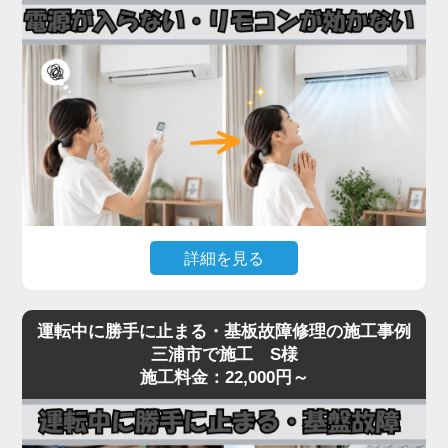
接続部（フレアナット）の緩み、配管自体のピンホ
ール、室内機の熱交換器からの微少漏れなどです。
実際の現場では、設置から10年以上経過したエアコ
ンで配管劣化によるガス漏れが多発しており、補充
だけでは数ヶ月で再発するため、漏れ箇所の特定・
修理が不可欠です。
「家電の達人」では、ガス漏れ点検（窒素加圧テス
ト）・漏れ箇所の修理・冷媒ガスの補充まで一貫対
応。R32・R410Aどちらの冷媒にも対応しておりま
詳細を見る
す。
冷媒不足のまま運転を続けるとコンプレッサーが焼
エアコンの電源が入らない、リモコンを押しても反
き付き、本体交換が必要な高額修理に発展します。
運転中に勝手に止まる・基板故障修理の施工事例
応がないといった症状は、リモコン受光基板の故
三浦市で施工 S様
冷房・暖房の効きが急に悪くなったと感じたら、お
障、本体の電源基板の故障、内部ヒューズの切断ま
施工料金：22,000円～
早めにご相談ください。
で、原因が幅広いトラブルです。
見た目では原因の切り分けが困難で、無理に何度も
電源を入れ直すと、生きていた他の基板まで巻き込