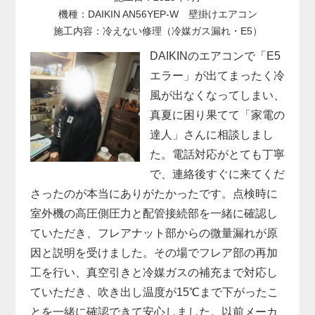
機種：DAIKIN AN56YEP-W 壁掛けエアコン
施工内容：冷えない修理（冷媒ガス漏れ・E5）
DAIKINのエアコンで「E5
エラー」が出てまったく冷
風が出なくなってしまい、
真夏に困り果てて「家電の
達人」さんに相談しまし
た。電話対応がとても丁寧
で、連絡後すぐに来てくだ
さったのが本当にありがたかったです。点検時に
室外機の高圧側圧力と配管接続部を一緒に確認し
ていただき、フレアナット部からの微量漏れが原
因と説明を受けました。その場でフレア部の再加
工を行い、真空引きと冷媒ガスの補充まで対応し
ていただき、吹き出し温度が15℃まで下がったこ
とを一緒に確認できて安心しました。以前メーカ