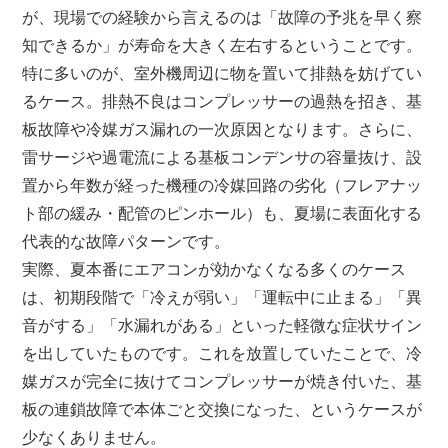
が、現場での経験から言えるのは「故障の予兆を早く察
知できるか」が寿命を大きく左右するということです。
特に多いのが、室外機周辺に物を置いて排熱を妨げてい
るケース。排熱不良はコンプレッサーの過熱を招き、基
板故障や冷媒ガス漏れの一次原因となります。さらに、
雷サージや過電流による基板コンデンサの容量抜け、設
置から年数が経った機種の冷媒回路の劣化（フレアナッ
ト部の緩み・配管のピンホール）も、夏場に表面化する
代表的な故障パターンです。
実際、夏本番にエアコンが効かなくなる多くのケース
は、初期段階で「冷えが弱い」「運転中に止まる」「異
音がする」「水漏れがある」といった軽微な症状サイン
を出していたものです。これを放置していたことで、冷
媒ガスが完全に抜けてコンプレッサーが焼き付いた、基
板の連鎖故障で本体ごと交換になった、というケースが
少なくありません。