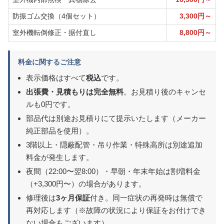
防振ゴム交換（4個セット）
3,300円～
室外機転倒修正・据付直し
8,800円～
料金に関するご注意
表示価格はすべて
税込
です。
出張費・見積もりは完全無料
。お見積り後のキャンセ
ルも0円です。
部品代は別途お見積りにて提示いたします（メーカー
純正部品を使用）。
3階以上・隠蔽配管・吊り作業・特殊高所は別途追加
料金が発生します。
夜間（22:00〜翌8:00）・早朝・年末年始は割増料金
（+3,300円〜）の場合があります。
修理後は
3ヶ月保証
付き。同一症状の再発時は無償で
再対応します（※故障の状況により保証をお付けでき
ない場合もございます）。