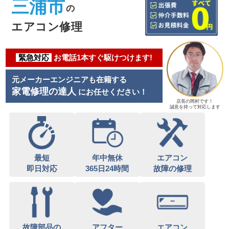
三浦市
の
エアコン修理
緊急対応
お電話1本すぐ駆けつけます!
元メーカーエンジニアも在籍する
家電修理の達人
にお任せください！
店長の岡村です！
誠意を持って対応します
最短
年中無休
エアコン
即日対応
365日24時間
故障の修理
故障部品の
アフター
エアコン