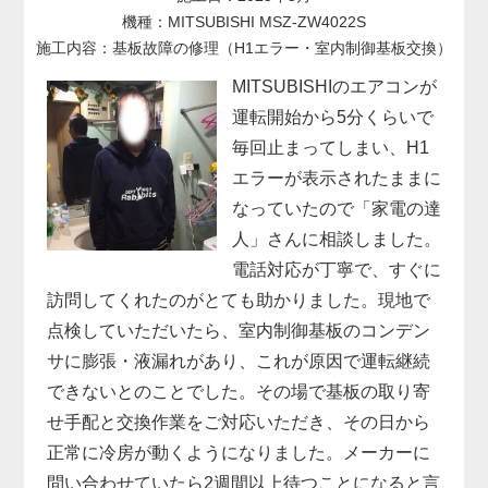
機種：MITSUBISHI MSZ-ZW4022S
施工内容：基板故障の修理（H1エラー・室内制御基板交換）
MITSUBISHIのエアコンが
運転開始から5分くらいで
毎回止まってしまい、H1
エラーが表示されたままに
なっていたので「家電の達
人」さんに相談しました。
電話対応が丁寧で、すぐに
訪問してくれたのがとても助かりました。現地で
点検していただいたら、室内制御基板のコンデン
サに膨張・液漏れがあり、これが原因で運転継続
できないとのことでした。その場で基板の取り寄
せ手配と交換作業をご対応いただき、その日から
正常に冷房が動くようになりました。メーカーに
問い合わせていたら2週間以上待つことになると言