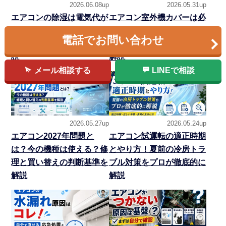
2026.06.08up
2026.05.31up
エアコンの除湿は電気代が
エアコン室外機カバーは必
高い？冷房との違い・温度
要？逆効果なNG例と設置
電話でお問い合わせ
設定・カビ対策をプロが解
環境別の選び方を専門家が
説
解説
メール相談する
LINEで相談
2026.05.27up
2026.05.24up
エアコン2027年問題と
エアコン試運転の適正時期
は？今の機種は使える？修
とやり方！夏前の冷房トラ
理と買い替えの判断基準を
ブル対策をプロが徹底的に
解説
解説