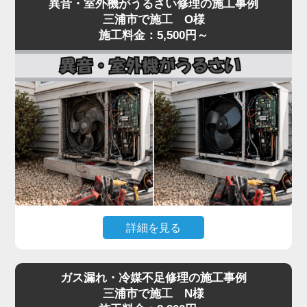
異音・室外機がうるさい修理の施工事例
いるといった「水漏れ」トラブルは、当店でも夏場
し、フィルター・冷媒・電気系統まで一貫して対
三浦市で施工 O様
に集中するご相談です。
施工料金：5,500円～
応。
原因のほとんどは、ドレンホース（結露水を屋外に
経験豊富なプロの技術者が、メーカーや型番を問わ
排出する管）の詰まりです。長年使用しているとホ
ず確実に診断し、最短即日で修理いたします。
ースの中にホコリ・カビ・虫が侵入し、水の流れを
冷暖房の効きが悪いと感じたら、お早めにご相談く
妨げます。
ださい。
水漏れはドレン詰まりが関係するケースも多い一方
で、詰まりの位置、本体の傾き、ドレンパンの劣
化、ホース接続部のパッキン硬化、排水経路のトラ
ップ部詰まりなど原因は複数あり、表面だけの対処
では再発することがあります。
水漏れを放置すると、壁紙のシミ・床材の腐食・階
詳細を見る
下への漏水被害につながり、修繕費が高額になる可
能性があります。「家電の達人」では、ドレン経路
エアコンの室内機からカラカラ音がする、室外機の
全体を内視鏡で点検し、ドレンパンの状態確認・ホ
ガス漏れ・冷媒不足修理の施工事例
振動・騒音が大きいといった症状は、ファンモータ
ースおよびパッキン交換・本体取り付け状態の調整
三浦市で施工 N様
ーの劣化やファン羽根の歪み、コンプレッサーの異