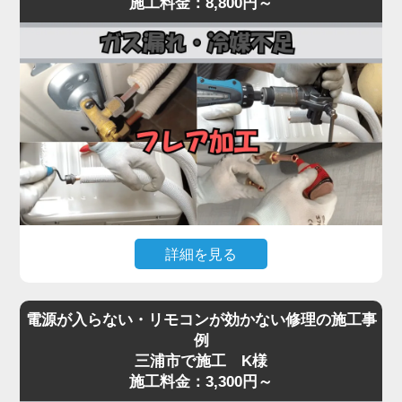
施工料金：8,800円～
まで一貫対応。
常が原因として考えられます。
最短即日対応で、内部の詰まりや劣化を根本から取
経年劣化により、室外機内部のベアリングが摩耗し
り除き、再発を防ぎます。
てうなり音が出たり、ファン羽根に枯葉や異物が当
水漏れに気付いたら、お早めにプロの点検をご依頼
たって異音を発する事例も多く見られます。
ください。
「家電の達人」では、こうした異音・振動トラブル
に対して、室外機の分解点検・ファン羽根の調整・
モーター動作確認を行い、必要に応じて部品交換を
実施。
特にコンプレッサーから低い唸り音が継続する場合
は、内部の冷媒圧縮機構が故障している可能性があ
詳細を見る
り、早期対応が重要です。
異音を放置するとモーター焼き付きや本体の倒壊リ
エアコンが「全然冷えない」「室外機の配管に霜が
スクにもつながるため、初期段階での点検が肝心。
電源が入らない・リモコンが効かない修理の施工事
付いている」「冷房運転中に氷が張る」といった症
気になる音や振動があれば、お早めにご相談くださ
例
状は、冷媒ガスが漏れているサインです。
三浦市で施工 K様
い。
冷媒ガスは本来密閉系で循環しているため、減るこ
施工料金：3,300円～
と自体が異常事態。原因の多くは、室外機側の配管