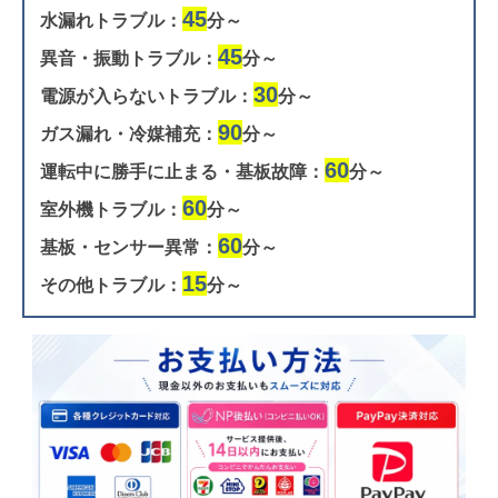
45
水漏れトラブル：
分～
45
異音・振動トラブル：
分～
30
電源が入らないトラブル：
分～
90
ガス漏れ・冷媒補充：
分～
60
運転中に勝手に止まる・基板故障：
分～
60
室外機トラブル：
分～
60
基板・センサー異常：
分～
15
その他トラブル：
分～