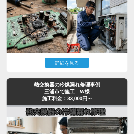
んで故障が拡大するリスクがあります。
「家電の達人」では、テスターで本体への入力電
圧、電源基板の出力電圧、受光基板の出力信号を順
番に切り分けて点検。リモコン故障なら互換リモコ
ンの取り寄せ、本体側なら電源基板・受光基板の交
換に対応します。
突然停止して動かない症状は基板系トラブルが大半
詳細を見る
なので、まずはお早めに点検をご依頼ください。夏
場の緊急時にも最短即日で駆けつけます。
「冷房中に突然エアコンが止まってしまう」「電源
熱交換器の冷媒漏れ修理事例
は入るが数分で停止する」「特定のエラーコード
三浦市で施工 W様
（E1・F1・H1など）が出て動かない」といった症
施工料金：33,000円～
状は、室内機または室外機の制御基板の故障が原因
のケースが多く見られます。
基板は経年劣化に加え、雷サージや過電流、コンデ
ンサの容量抜けなどで突発的に故障することがあり