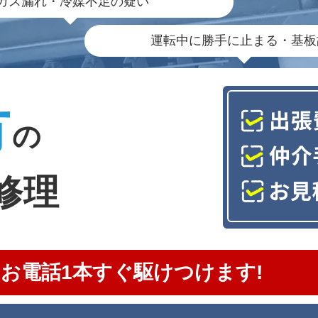
ガス漏れ・冷媒不足の疑い
運転中に勝手に止まる・基板
市
の
修理
お電話1本すぐ駆けつけます!