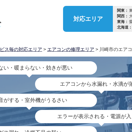
関東：
関西：
対応
エリア
東海：
北海道
ビス毎の対応エリア
>
エアコンの修理エリア
> 川崎市のエア
ない・暖まらない・効きが悪い
エアコンから水漏れ・水滴が
音がする・室外機がうるさい
エラーが表示される・電源が入