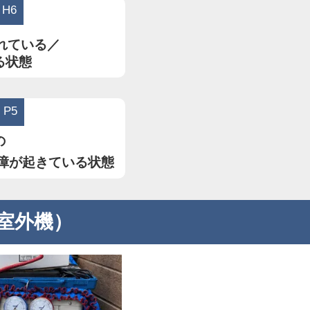
H6
れている／
る状態
P5
の
障が起きている状態
室外機）