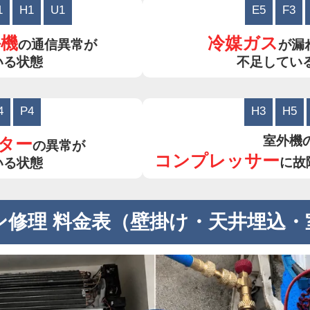
1
H1
U1
E5
F3
外機
冷媒ガス
の通信異常が
が漏
いる状態
不足してい
4
P4
H3
H5
室外機
ター
の異常が
コンプレッサー
に故
いる状態
ン修理 料金表（壁掛け・天井埋込・