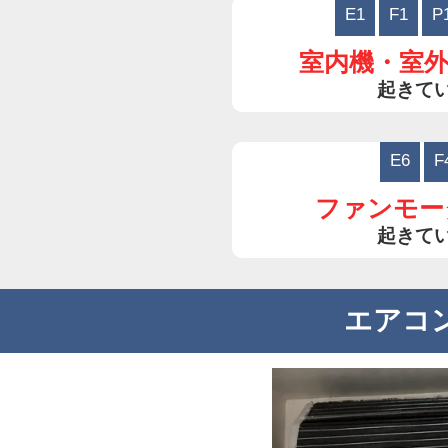
E1
F1
P
室内機・室
起きて
E6
F
ファンモー
起きて
エアコ