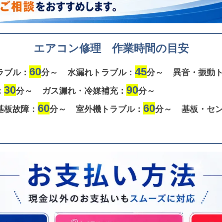
エアコン修理 作業時間の目安
60
45
ラブル：
分～
水漏れトラブル：
分～
異音・振動
30
90
：
分～
ガス漏れ・冷媒補充：
分～
60
60
基板故障：
分～
室外機トラブル：
分～
基板・セ