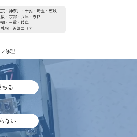
東京・神奈川・千葉・埼玉・茨城
大阪・京都・兵庫・奈良
愛知・三重・岐阜
：
札幌・近郊エリア
コン修理
落ちる
らない