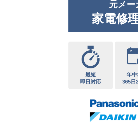
元メー
家電修
最短
年中
即日対応
365日