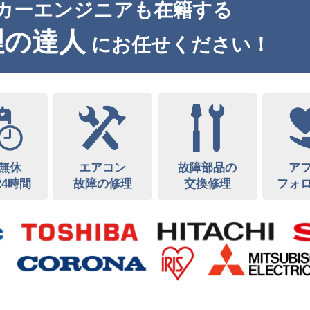
カーエンジニアも在籍する
理の達人
にお任せください！
無休
エアコン
故障部品の
ア
24時間
故障の修理
交換修理
フォ