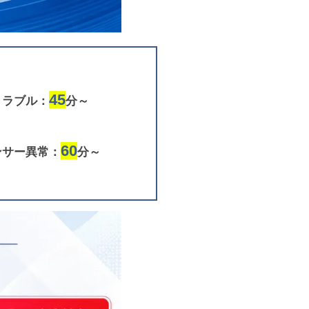
45
トラブル：
分～
60
ンサー異常：
分～