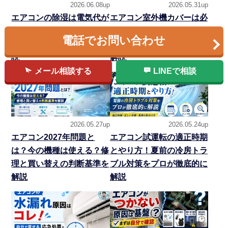
2026.06.08up
2026.05.31up
エアコンの除湿は電気代が
エアコン室外機カバーは必
高い？冷房との違い・温度
要？逆効果なNG例と設置
電話でお問い合わせ
設定・カビ対策をプロが解
環境別の選び方を専門家が
説
解説
メール相談する
LINEで相談
2026.05.27up
2026.05.24up
エアコン2027年問題と
エアコン試運転の適正時期
は？今の機種は使える？修
とやり方！夏前の冷房トラ
理と買い替えの判断基準を
ブル対策をプロが徹底的に
解説
解説