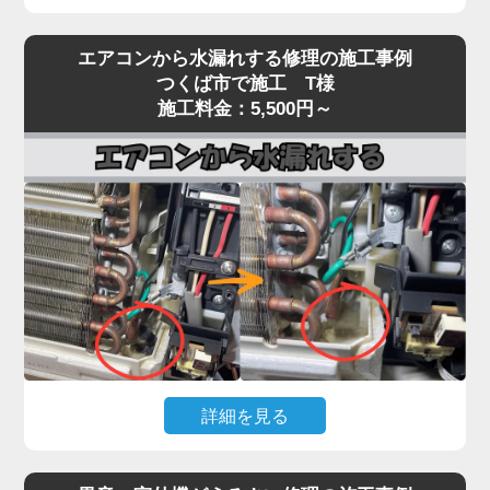
エアコンを運転しても冷風（または温風）が出な
エアコンから水漏れする修理の施工事例
い、効きが弱いという症状は、当店でも特にご相談
つくば市で施工 T様
が多いトラブルです。
施工料金：5,500円～
原因は多岐にわたり、フィルター・熱交換器の目詰
まり、冷媒ガス不足、コンプレッサー異常、基板・
センサー故障、室外機の通気不良など、複数の要因
が絡んでいるケースもあります。
実際の現場では、長年メンテナンスを行っていない
機種で、フィン目詰まりや冷媒回路の不調、ファン
モーター・基板の劣化が重なり、本来の冷却性能の
半分以下しか発揮できていない状態も珍しくありま
せん。
「冷えが弱い」程度の軽微な症状を放置すると、コ
詳細を見る
ンプレッサーが過負荷で焼き付くなど高額修理に発
展する恐れがあります。「家電の達人」では、冷え
エアコン本体から水がポタポタ落ちる、壁が濡れて
ないトラブルに対して原因を切り分けながら点検