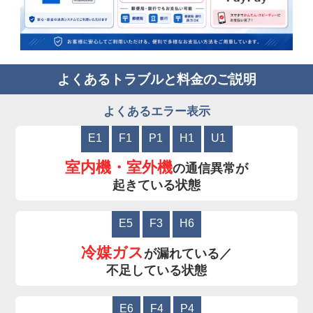
よくあるトラブルと料金のご説明
よくあるエラー表示
E1
F1
P1
H1
U1
室内機・室外機
の通信異常が
起きている状態
E5
F3
H6
冷媒ガス
が漏れている／
不足している状態
E6
F4
P4