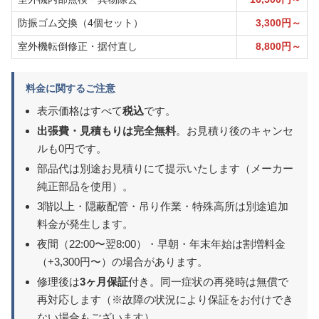
防振ゴム交換（4個セット）
3,300円～
室外機転倒修正・据付直し
8,800円～
料金に関するご注意
表示価格はすべて
税込
です。
出張費・見積もりは完全無料
。お見積り後のキャンセ
ルも0円です。
部品代は別途お見積りにて提示いたします（メーカー
純正部品を使用）。
3階以上・隠蔽配管・吊り作業・特殊高所は別途追加
料金が発生します。
夜間（22:00〜翌8:00）・早朝・年末年始は割増料金
（+3,300円〜）の場合があります。
修理後は
3ヶ月保証
付き。同一症状の再発時は無償で
再対応します（※故障の状況により保証をお付けでき
ない場合もございます）。