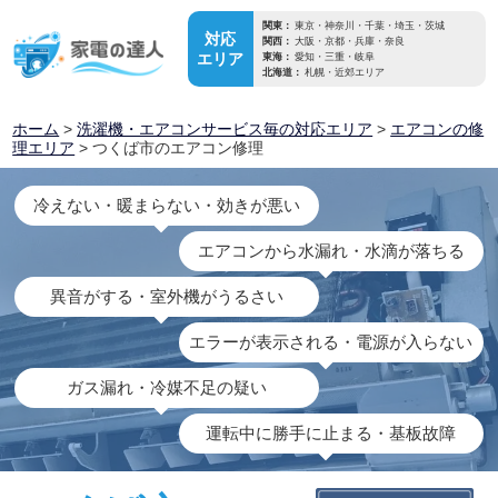
関東：
東京・神奈川・千葉・埼玉・茨城
対応
関西：
大阪・京都・兵庫・奈良
エリア
東海：
愛知・三重・岐阜
北海道：
札幌・近郊エリア
ホーム
>
洗濯機・エアコンサービス毎の対応エリア
>
エアコンの修
理エリア
> つくば市のエアコン修理
冷えない・暖まらない・効きが悪い
エアコンから水漏れ・水滴が落ちる
異音がする・室外機がうるさい
エラーが表示される・電源が入らない
ガス漏れ・冷媒不足の疑い
運転中に勝手に止まる・基板故障