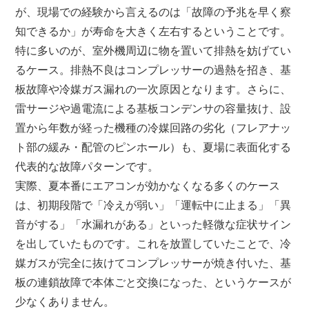
が、現場での経験から言えるのは「故障の予兆を早く察
知できるか」が寿命を大きく左右するということです。
特に多いのが、室外機周辺に物を置いて排熱を妨げてい
るケース。排熱不良はコンプレッサーの過熱を招き、基
板故障や冷媒ガス漏れの一次原因となります。さらに、
雷サージや過電流による基板コンデンサの容量抜け、設
置から年数が経った機種の冷媒回路の劣化（フレアナッ
ト部の緩み・配管のピンホール）も、夏場に表面化する
代表的な故障パターンです。
実際、夏本番にエアコンが効かなくなる多くのケース
は、初期段階で「冷えが弱い」「運転中に止まる」「異
音がする」「水漏れがある」といった軽微な症状サイン
を出していたものです。これを放置していたことで、冷
媒ガスが完全に抜けてコンプレッサーが焼き付いた、基
板の連鎖故障で本体ごと交換になった、というケースが
少なくありません。