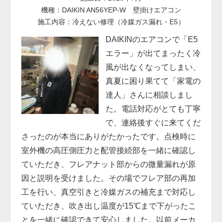
機種：DAIKIN AN56YEP-W 壁掛けエアコン
施工内容：冷えない修理（冷媒ガス漏れ・E5）
DAIKINのエアコンで「E5
エラー」が出てまったく冷
風が出なくなってしまい、
真夏に困り果てて「家電の
達人」さんに相談しまし
た。電話対応がとても丁寧
で、連絡後すぐに来てくだ
さったのが本当にありがたかったです。点検時に
室外機の高圧側圧力と配管接続部を一緒に確認し
ていただき、フレアナット部からの微量漏れが原
因と説明を受けました。その場でフレア部の再加
工を行い、真空引きと冷媒ガスの補充まで対応し
ていただき、吹き出し温度が15℃まで下がったこ
とを一緒に確認できて安心しました。以前メーカ