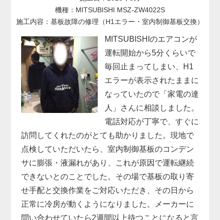
機種：MITSUBISHI MSZ-ZW4022S
施工内容：基板故障の修理（H1エラー・室内制御基板交換）
MITSUBISHIのエアコンが
運転開始から5分くらいで
毎回止まってしまい、H1
エラーが表示されたままに
なっていたので「家電の達
人」さんに相談しました。
電話対応が丁寧で、すぐに
訪問してくれたのがとても助かりました。現地で
点検していただいたら、室内制御基板のコンデン
サに膨張・液漏れがあり、これが原因で運転継続
できないとのことでした。その場で基板の取り寄
せ手配と交換作業をご対応いただき、その日から
正常に冷房が動くようになりました。メーカーに
問い合わせていたら2週間以上待つことになると言