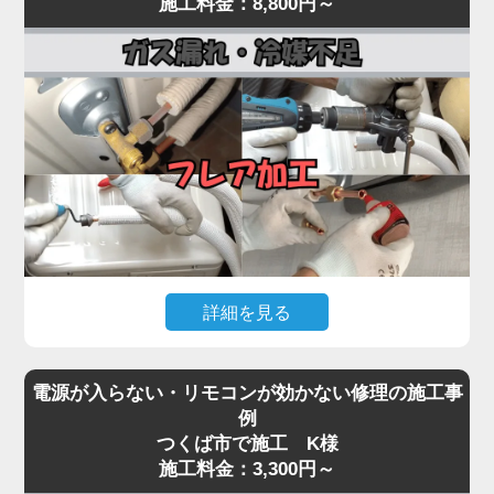
施工料金：8,800円～
まで一貫対応。
常が原因として考えられます。
最短即日対応で、内部の詰まりや劣化を根本から取
経年劣化により、室外機内部のベアリングが摩耗し
り除き、再発を防ぎます。
てうなり音が出たり、ファン羽根に枯葉や異物が当
水漏れに気付いたら、お早めにプロの点検をご依頼
たって異音を発する事例も多く見られます。
ください。
「家電の達人」では、こうした異音・振動トラブル
に対して、室外機の分解点検・ファン羽根の調整・
モーター動作確認を行い、必要に応じて部品交換を
実施。
特にコンプレッサーから低い唸り音が継続する場合
は、内部の冷媒圧縮機構が故障している可能性があ
詳細を見る
り、早期対応が重要です。
異音を放置するとモーター焼き付きや本体の倒壊リ
エアコンが「全然冷えない」「室外機の配管に霜が
スクにもつながるため、初期段階での点検が肝心。
電源が入らない・リモコンが効かない修理の施工事
付いている」「冷房運転中に氷が張る」といった症
気になる音や振動があれば、お早めにご相談くださ
例
状は、冷媒ガスが漏れているサインです。
つくば市で施工 K様
い。
冷媒ガスは本来密閉系で循環しているため、減るこ
施工料金：3,300円～
と自体が異常事態。原因の多くは、室外機側の配管