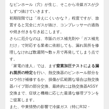
なピンホール（穴）が生じ、そこから冷媒ガスが少
しずつ抜けていきます。
初期段階では「冷えにくいかな？」程度ですが、放
置すると完全にガスが抜け、コンプレッサーの過熱
や焼き付きを引き起こします。
さらに厄介なのは、市販のガス補充剤や「ガス補充
だけ」で対応する業者に依頼しても、漏れ箇所を修
理しなければ数週間〜数ヶ月で再発してしまう点で
す。
「家電の達人」では、まず
窒素加圧テストによる漏
れ箇所の特定
を行い、熱交換器のピンホール部分を
ロウ付け補修するか、損傷が広範囲な場合は熱交換
器パイプ部の部分交換、最終的には熱交換器ASSY
交換まで、症状と機種に応じた最適な修理プランを
ご提案します。
また、中東情勢の影響で冷媒ガス（特にR32・