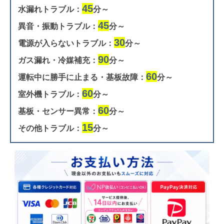
45
水漏れトラブル：
分～
45
異音・振動トラブル：
分～
30
電源が入らないトラブル：
分～
90
ガス漏れ・冷媒補充：
分～
60
運転中に勝手に止まる・基板故障：
分～
60
室外機トラブル：
分～
60
基板・センサー異常：
分～
15
その他トラブル：
分～