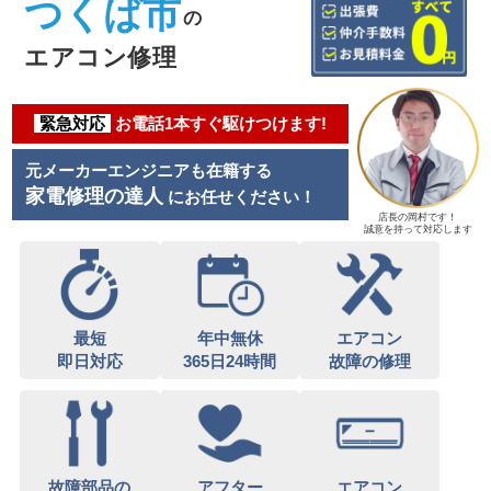
つくば市
の
エアコン修理
緊急対応
お電話1本すぐ駆けつけます!
元メーカーエンジニアも在籍する
家電修理の達人
にお任せください！
店長の岡村です！
誠意を持って対応します
最短
年中無休
エアコン
即日対応
365日24時間
故障の修理
故障部品の
アフター
エアコン