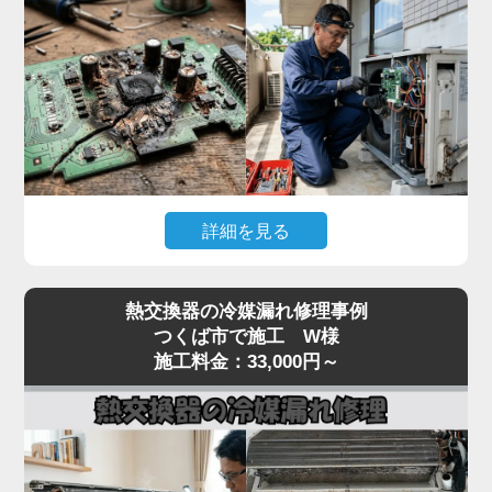
んで故障が拡大するリスクがあります。
「家電の達人」では、テスターで本体への入力電
圧、電源基板の出力電圧、受光基板の出力信号を順
番に切り分けて点検。リモコン故障なら互換リモコ
ンの取り寄せ、本体側なら電源基板・受光基板の交
換に対応します。
突然停止して動かない症状は基板系トラブルが大半
詳細を見る
なので、まずはお早めに点検をご依頼ください。夏
場の緊急時にも最短即日で駆けつけます。
「冷房中に突然エアコンが止まってしまう」「電源
熱交換器の冷媒漏れ修理事例
は入るが数分で停止する」「特定のエラーコード
つくば市で施工 W様
（E1・F1・H1など）が出て動かない」といった症
施工料金：33,000円～
状は、室内機または室外機の制御基板の故障が原因
のケースが多く見られます。
基板は経年劣化に加え、雷サージや過電流、コンデ
ンサの容量抜けなどで突発的に故障することがあり