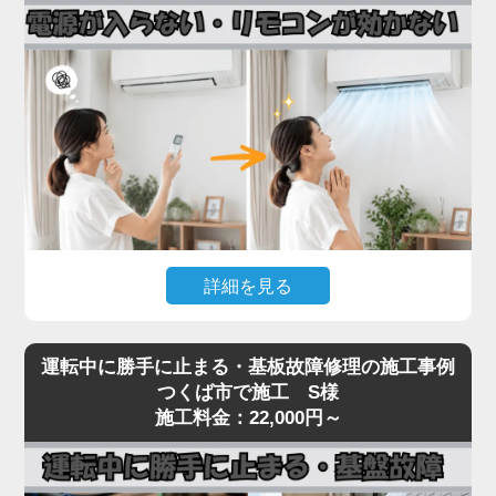
接続部（フレアナット）の緩み、配管自体のピンホ
ール、室内機の熱交換器からの微少漏れなどです。
実際の現場では、設置から10年以上経過したエアコ
ンで配管劣化によるガス漏れが多発しており、補充
だけでは数ヶ月で再発するため、漏れ箇所の特定・
修理が不可欠です。
「家電の達人」では、ガス漏れ点検（窒素加圧テス
ト）・漏れ箇所の修理・冷媒ガスの補充まで一貫対
応。R32・R410Aどちらの冷媒にも対応しておりま
詳細を見る
す。
冷媒不足のまま運転を続けるとコンプレッサーが焼
エアコンの電源が入らない、リモコンを押しても反
き付き、本体交換が必要な高額修理に発展します。
運転中に勝手に止まる・基板故障修理の施工事例
応がないといった症状は、リモコン受光基板の故
つくば市で施工 S様
冷房・暖房の効きが急に悪くなったと感じたら、お
障、本体の電源基板の故障、内部ヒューズの切断ま
施工料金：22,000円～
早めにご相談ください。
で、原因が幅広いトラブルです。
見た目では原因の切り分けが困難で、無理に何度も
電源を入れ直すと、生きていた他の基板まで巻き込