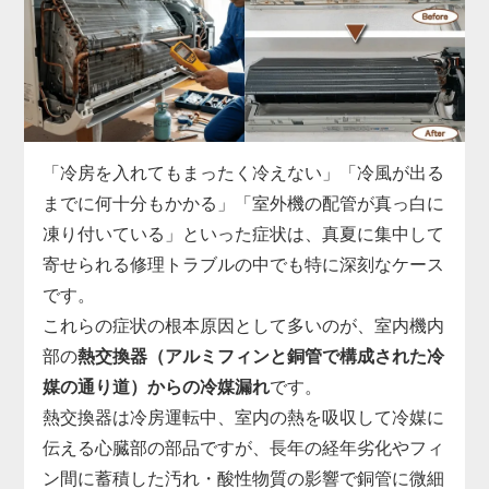
ます。
実際の現場では、運転開始から数分でコンプレッサ
ーへの通電が遮断される、ファンモーターへ正常な
指示が出せていない、リモコン信号を受信できない
など、基板故障の症状は多岐にわたります。
市販部品では対応できないため、「家電の達人」で
「冷房を入れてもまったく冷えない」「冷風が出る
は、機種ごとに専用の基板を取り寄せ、診断・交換
までに何十分もかかる」「室外機の配管が真っ白に
まで一貫対応。
凍り付いている」といった症状は、真夏に集中して
制御基板の交換には専用工具と電気系統の知識が必
寄せられる修理トラブルの中でも特に深刻なケース
須で、無理に自分で電源を入れ直すと他の部品まで
です。
巻き込んで故障が拡大することがあります。
これらの症状の根本原因として多いのが、室内機内
「勝手に止まる」「エラー表示が消えない」と感じ
部の
熱交換器（アルミフィンと銅管で構成された冷
たら、まずはお早めに点検をご依頼ください。
媒の通り道）からの冷媒漏れ
です。
熱交換器は冷房運転中、室内の熱を吸収して冷媒に
伝える心臓部の部品ですが、長年の経年劣化やフィ
ン間に蓄積した汚れ・酸性物質の影響で銅管に微細