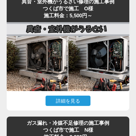
異音・室外機がうるさい修理の施工事例
いるといった「水漏れ」トラブルは、当店でも夏場
し、フィルター・冷媒・電気系統まで一貫して対
つくば市で施工 O様
に集中するご相談です。
施工料金：5,500円～
応。
原因のほとんどは、ドレンホース（結露水を屋外に
経験豊富なプロの技術者が、メーカーや型番を問わ
排出する管）の詰まりです。長年使用しているとホ
ず確実に診断し、最短即日で修理いたします。
ースの中にホコリ・カビ・虫が侵入し、水の流れを
冷暖房の効きが悪いと感じたら、お早めにご相談く
妨げます。
ださい。
水漏れはドレン詰まりが関係するケースも多い一方
で、詰まりの位置、本体の傾き、ドレンパンの劣
化、ホース接続部のパッキン硬化、排水経路のトラ
ップ部詰まりなど原因は複数あり、表面だけの対処
では再発することがあります。
水漏れを放置すると、壁紙のシミ・床材の腐食・階
詳細を見る
下への漏水被害につながり、修繕費が高額になる可
能性があります。「家電の達人」では、ドレン経路
エアコンの室内機からカラカラ音がする、室外機の
全体を内視鏡で点検し、ドレンパンの状態確認・ホ
ガス漏れ・冷媒不足修理の施工事例
振動・騒音が大きいといった症状は、ファンモータ
ースおよびパッキン交換・本体取り付け状態の調整
つくば市で施工 N様
ーの劣化やファン羽根の歪み、コンプレッサーの異